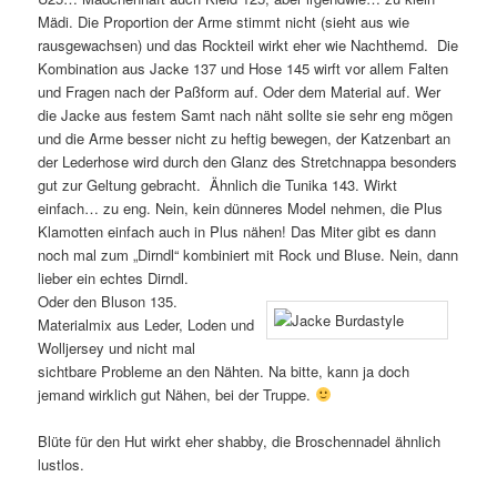
Mädi. Die Proportion der Arme stimmt nicht (sieht aus wie
rausgewachsen) und das Rockteil wirkt eher wie Nachthemd. Die
Kombination aus Jacke 137 und Hose 145 wirft vor allem Falten
und Fragen nach der Paßform auf. Oder dem Material auf. Wer
die Jacke aus festem Samt nach näht sollte sie sehr eng mögen
und die Arme besser nicht zu heftig bewegen, der Katzenbart an
der Lederhose wird durch den Glanz des Stretchnappa besonders
gut zur Geltung gebracht. Ähnlich die Tunika 143. Wirkt
einfach… zu eng. Nein, kein dünneres Model nehmen, die Plus
Klamotten einfach auch in Plus nähen! Das Miter gibt es dann
noch mal zum „Dirndl“ kombiniert mit Rock und Bluse. Nein, dann
lieber ein echtes Dirndl.
Oder den Bluson 135.
Materialmix aus Leder, Loden und
Wolljersey und nicht mal
sichtbare Probleme an den Nähten. Na bitte, kann ja doch
jemand wirklich gut Nähen, bei der Truppe.
Blüte für den Hut wirkt eher shabby, die Broschennadel ähnlich
lustlos.