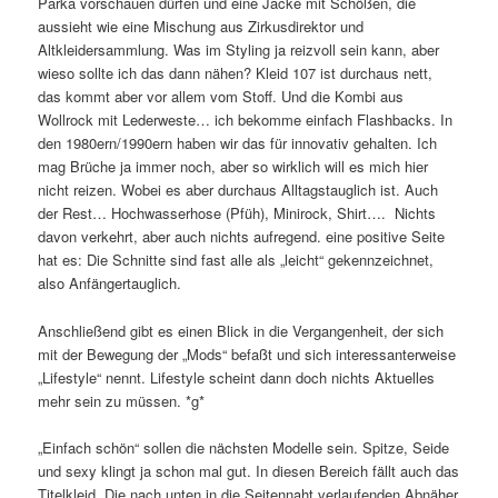
Parka vorschauen dürfen und eine Jacke mit Schößen, die
aussieht wie eine Mischung aus Zirkusdirektor und
Altkleidersammlung. Was im Styling ja reizvoll sein kann, aber
wieso sollte ich das dann nähen? Kleid 107 ist durchaus nett,
das kommt aber vor allem vom Stoff. Und die Kombi aus
Wollrock mit Lederweste… ich bekomme einfach Flashbacks. In
den 1980ern/1990ern haben wir das für innovativ gehalten. Ich
mag Brüche ja immer noch, aber so wirklich will es mich hier
nicht reizen. Wobei es aber durchaus Alltagstauglich ist. Auch
der Rest… Hochwasserhose (Pfüh), Minirock, Shirt…. Nichts
davon verkehrt, aber auch nichts aufregend. eine positive Seite
hat es: Die Schnitte sind fast alle als „leicht“ gekennzeichnet,
also Anfängertauglich.
Anschließend gibt es einen Blick in die Vergangenheit, der sich
mit der Bewegung der „Mods“ befaßt und sich interessanterweise
„Lifestyle“ nennt. Lifestyle scheint dann doch nichts Aktuelles
mehr sein zu müssen. *g*
„Einfach schön“ sollen die nächsten Modelle sein. Spitze, Seide
und sexy klingt ja schon mal gut. In diesen Bereich fällt auch das
Titelkleid. Die nach unten in die Seitennaht verlaufenden Abnäher