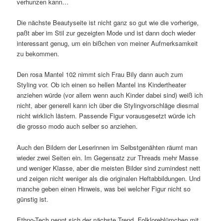
verhunzen kann…
Die nächste Beautyseite ist nicht ganz so gut wie die vorherige,
paßt aber im Stil zur gezeigten Mode und ist dann doch wieder
interessant genug, um ein bißchen von meiner Aufmerksamkeit
zu bekommen.
Den rosa Mantel 102 nimmt sich Frau Bily dann auch zum
Styling vor. Ob ich einen so hellen Mantel ins Kindertheater
anziehen würde (vor allem wenn auch Kinder dabei sind) weiß ich
nicht, aber generell kann ich über die Stylingvorschläge diesmal
nicht wirklich lästern. Passende Figur vorausgesetzt würde ich
die grosso modo auch selber so anziehen.
Auch den Bildern der Leserinnen im Selbstgenähten räumt man
wieder zwei Seiten ein. Im Gegensatz zur Threads mehr Masse
und weniger Klasse, aber die meisten Bilder sind zumindest nett
und zeigen nicht weniger als die originalen Heftabbildungen. Und
manche geben einen Hinweis, was bei welcher Figur nicht so
günstig ist.
Ethno-Tech nennt sich der nächste Trend. Folkloreblümchen mit