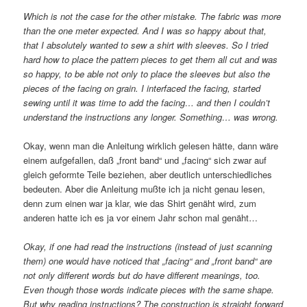
Which is not the case for the other mistake. The fabric was more
than the one meter expected. And I was so happy about that,
that I absolutely wanted to sew a shirt with sleeves. So I tried
hard how to place the pattern pieces to get them all cut and was
so happy, to be able not only to place the sleeves but also the
pieces of the facing on grain. I interfaced the facing, started
sewing until it was time to add the facing…
and then I couldn’t
understand the instructions any longer. Something… was wrong.
Okay, wenn man die Anleitung wirklich gelesen hätte, dann wäre
einem aufgefallen, daß „front band“ und „facing“ sich zwar auf
gleich geformte Teile beziehen, aber deutlich unterschiedliches
bedeuten. Aber die Anleitung mußte ich ja nicht genau lesen,
denn zum einen war ja klar, wie das Shirt genäht wird, zum
anderen hatte ich es ja vor einem Jahr schon mal genäht…
Okay, if one had read the instructions (instead of just scanning
them)
one would have noticed that „facing“ and „front band“ are
not only different words but do have different meanings, too.
Even though those words indicate pieces with the same shape.
But why reading instructions? The construction is straight forward