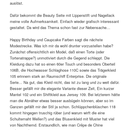
auslöst.
Dafür bekommt die Beauty Seite mit Lippenstift und Nagellack
meine volle Aufmerksamkeit. Einfach wieder grafisch interessant
gestaltet. Da wird das Thema schon fast zur Nebensache…
Happy Birthday und Caupcake Farben sagt die nächste
Modestrecke. Was ich mir da wohl drunter vorzustellen habe?
Zunächst offensichtlich ein Model, daß einen Torte (oder
Tortenatrappe?) unmotiviert durch die Gegend schleppt. Die
Kleidung dazu hat so einen 60er Touch und besonders Oberteil
106B, die Hochwasser Schlaghose 110C sowie das Trägerkleid
105 erinnern stark an Raumschiff Enterprise. Die originale
Serie… Na gut, das Kleid nicht, das ist zu lang und zu weit dafür.
Besser gefällt mir die elegante Variante dieser Zeit, Ein kurzer
Mantel 102 und ein Shiftkleid aus Jersey 109. Bei letzterem hätte
man die Abnäher etwas besser ausbügeln können, aber so im
Ganzen gefällt mir der Stil ja schon. Schlüppchenblüschen 118
kommt hingegen truschig rüber (und warum wirft die eine
Schulternaht Wellen?) und das Blusenkleid mit Muster hat viel
von Nachthemd. Erstaundlich, wie man Crêpe de Chine