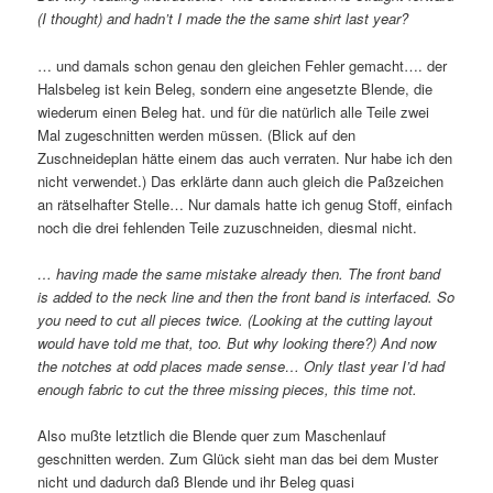
(I thought) and hadn’t I made the the same shirt last year?
… und damals schon genau den gleichen Fehler gemacht…. der
Halsbeleg ist kein Beleg, sondern eine angesetzte Blende, die
wiederum einen Beleg hat. und für die natürlich alle Teile zwei
Mal zugeschnitten werden müssen. (Blick auf den
Zuschneideplan hätte einem das auch verraten. Nur habe ich den
nicht verwendet.) Das erklärte dann auch gleich die Paßzeichen
an rätselhafter Stelle… Nur damals hatte ich genug Stoff, einfach
noch die drei fehlenden Teile zuzuschneiden, diesmal nicht.
… having made the same mistake already then. The front band
is added to the neck line and then the front band is interfaced. So
you need to cut all pieces twice. (Looking at the cutting layout
would have told me that, too. But why looking there?) And now
the notches at odd places made sense… Only tlast year I’d had
enough fabric to cut the three missing pieces
, this time not.
Also mußte letztlich die Blende quer zum Maschenlauf
geschnitten werden. Zum Glück sieht man das bei dem Muster
nicht und dadurch daß Blende und ihr Beleg quasi