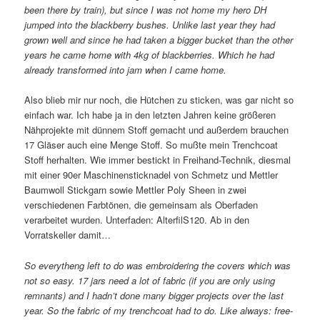
been there by train), but since I was not home my hero DH
jumped into the blackberry bushes. Unlike last year they had
grown well and since he had taken a bigger bucket than the other
years he came home with 4kg of blackberries. Which he had
already transformed into jam when I came home.
Also blieb mir nur noch, die Hütchen zu sticken, was gar nicht so
einfach war. Ich habe ja in den letzten Jahren keine größeren
Nähprojekte mit dünnem Stoff gemacht und außerdem brauchen
17 Gläser auch eine Menge Stoff. So mußte mein Trenchcoat
Stoff herhalten. Wie immer bestickt in Freihand-Technik, diesmal
mit einer 90er Maschinensticknadel von Schmetz und Mettler
Baumwoll Stickgarn sowie Mettler Poly Sheen in zwei
verschiedenen Farbtönen, die gemeinsam als Oberfaden
verarbeitet wurden. Unterfaden: AlterfilS120. Ab in den
Vorratskeller damit…
So everytheng left to do was embroidering the covers which was
not so easy. 17 jars need a lot of fabric (if you are only using
remnants) and I hadn’t done many bigger projects over the last
year. So the fabric of my trenchcoat had to do. Like always: free-