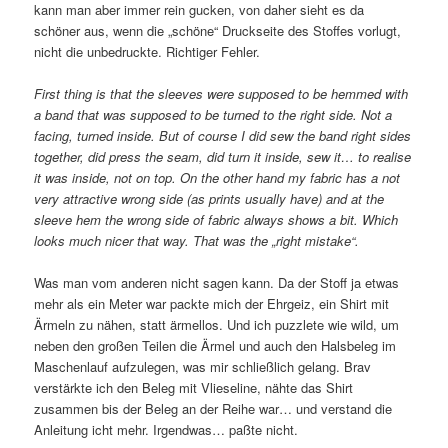
kann man aber immer rein gucken, von daher sieht es da
schöner aus, wenn die „schöne“ Druckseite des Stoffes vorlugt,
nicht die unbedruckte. Richtiger Fehler.
First thing is that the sleeves were supposed to be hemmed with
a band that was supposed to be turned to the right side. Not a
facing, turned inside. But of course I did sew the band right sides
together, did press the seam, did turn it inside, sew it… to realise
it was inside, not on top. On the other hand my fabric has a not
very attractive wrong side (as prints usually have) and at the
sleeve hem the wrong side of fabric always shows a bit. Which
looks much nicer that way. That was the „right mistake“.
Was man vom anderen nicht sagen kann. Da der Stoff ja etwas
mehr als ein Meter war packte mich der Ehrgeiz, ein Shirt mit
Ärmeln zu nähen, statt ärmellos. Und ich puzzlete wie wild, um
neben den großen Teilen die Ärmel und auch den Halsbeleg im
Maschenlauf aufzulegen, was mir schließlich gelang. Brav
verstärkte ich den Beleg mit Vlieseline, nähte das Shirt
zusammen bis der Beleg an der Reihe war… und verstand die
Anleitung icht mehr. Irgendwas… paßte nicht.