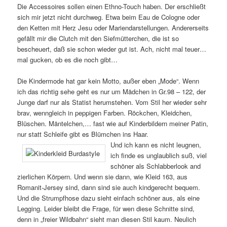
Die Accessoires sollen einen Ethno-Touch haben. Der erschließt
sich mir jetzt nicht durchweg. Etwa beim Eau de Cologne oder
den Ketten mit Herz Jesu oder Mariendarstellungen. Andererseits
gefällt mir die Clutch mit den Siefmütterchen, die ist so
bescheuert, daß sie schon wieder gut ist. Ach, nicht mal teuer…
mal gucken, ob es die noch gibt…
Die Kindermode hat gar kein Motto, außer eben „Mode“. Wenn
ich das richtig sehe geht es nur um Mädchen in Gr.98 – 122, der
Junge darf nur als Statist herumstehen. Vom Stil her wieder sehr
brav, wenngleich in peppigen Farben. Röckchen, Kleidchen,
Blüschen. Mäntelchen,… fast wie auf Kinderbildern meiner Patin,
nur statt Schleife gibt es Blümchen ins Haar.
Und ich kann es nicht leugnen,
ich finde es unglaublich suß, viel
schöner als Schlabberlook and
zierlichen Körpern. Und wenn sie dann, wie Kleid 163, aus
Romanit-Jersey sind, dann sind sie auch kindgerecht bequem.
Und die Strumpfhose dazu sieht einfach schöner aus, als eine
Legging. Leider bleibt die Frage, für wen diese Schnitte sind,
denn in „freier Wildbahn“ sieht man diesen Stil kaum. Neulich