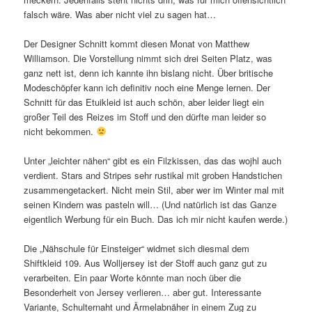
falsch wäre. Was aber nicht viel zu sagen hat…
Der Designer Schnitt kommt diesen Monat von Matthew
Williamson. Die Vorstellung nimmt sich drei Seiten Platz, was
ganz nett ist, denn ich kannte ihn bislang nicht. Über britische
Modeschöpfer kann ich definitiv noch eine Menge lernen. Der
Schnitt für das Etuikleid ist auch schön, aber leider liegt ein
großer Teil des Reizes im Stoff und den dürfte man leider so
nicht bekommen.
Unter „leichter nähen“ gibt es ein Filzkissen, das das wojhl auch
verdient. Stars and Stripes sehr rustikal mit groben Handstichen
zusammengetackert. Nicht mein Stil, aber wer im Winter mal mit
seinen Kindern was pasteln will… (Und natürlich ist das Ganze
eigentlich Werbung für ein Buch. Das ich mir nicht kaufen werde.)
Die „Nähschule für Einsteiger“ widmet sich diesmal dem
Shiftkleid 109. Aus Wolljersey ist der Stoff auch ganz gut zu
verarbeiten. Ein paar Worte könnte man noch über die
Besonderheit von Jersey verlieren… aber gut. Interessante
Variante, Schulternaht und Ärmelabnäher in einem Zug zu