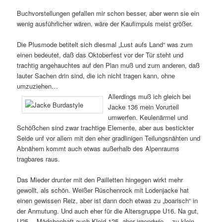
Buchvorstellungen gefallen mir schon besser, aber wenn sie ein
wenig ausführlicher wären, wäre der Kaufimpuls meist größer.
Die Plusmode betitelt sich diesmal „Lust aufs Land“ was zum
einen bedeutet, daß das Oktoberfest vor der Tür steht und
trachtig angehauchtes auf den Plan muß und zum anderen, daß
lauter Sachen drin sind, die ich nicht tragen kann, ohne
umzuziehen…
Allerdings muß ich gleich bei
Jacke 136 mein Vorurteil
umwerfen. Keulenärmel und
Schößchen sind zwar trachtige Elemente, aber aus bestickter
Seide unf vor allem mit den eher gradlinigen Teilungsnähten und
Abnähern kommt auch etwas außerhalb des Alpenraums
tragbares raus.
Das Mieder drunter mit den Pailletten hingegen wirkt mehr
gewollt, als schön. Weißer Rüschenrock mit Lodenjacke hat
einen gewissen Reiz, aber ist dann doch etwas zu „boarisch“ in
der Anmutung. Und auch eher für die Altersgruppe U16. Na gut,
U25… Mädchenhaft auch Kleid 125, aber irgendwie… zu klein