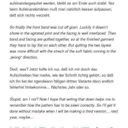
aufeinandergequitet werden, bleibt es am Ende auch stabil. Nur
beim Aufeinandernähen muß man natürlich besser aufpassen,
daß sich nichts verzieht.
So finally the front band was cut off grain. Luckily it doesn’t
shoiw in the agitated print and the facing is well interfaced. Then
band and facing are quilted together, so at the finished garment
they have to lay flat on each other. But quilting the two layers
was more difficult with the strech of the soft fabric running in the
„wrong“ direction.
Doof, was? Jetzt hoffe ich nur, daß ich mir durch das
Aufschreiben hier merke, wie der Schnitt richtig gehört, so daß
ich ihn bei der irgendwann fälligen dritten Variante dann endlich
fehlerfrei hinbekomme… Nächstes Jahr oder so.
Stupid, am I not? Now I hope that writing that down helps me to
remember how the pattern has to be sewn correctly. So I’ll get it
done without mistake when I will be making a third version… next
year, maybe…