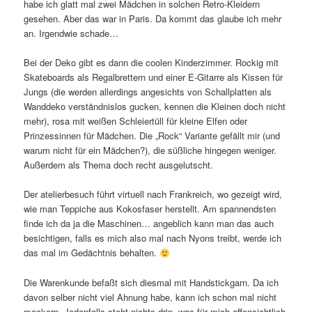
habe ich glatt mal zwei Mädchen in solchen Retro-Kleidern
gesehen. Aber das war in Paris. Da kommt das glaube ich mehr
an. Irgendwie schade…
Bei der Deko gibt es dann die coolen Kinderzimmer. Rockig mit
Skateboards als Regalbrettern und einer E-Gitarre als Kissen für
Jungs (die werden allerdings angesichts von Schallplatten als
Wanddeko verständnislos gucken, kennen die Kleinen doch nicht
mehr), rosa mit weißen Schleiertüll für kleine Elfen oder
Prinzessinnen für Mädchen. Die „Rock“ Variante gefällt mir (und
warum nicht für ein Mädchen?), die süßliche hingegen weniger.
Außerdem als Thema doch recht ausgelutscht.
Der atelierbesuch führt virtuell nach Frankreich, wo gezeigt wird,
wie man Teppiche aus Kokosfaser herstellt. Am spannendsten
finde ich da ja die Maschinen… angeblich kann man das auch
besichtigen, falls es mich also mal nach Nyons treibt, werde ich
das mal im Gedächtnis behalten.
Die Warenkunde befaßt sich diesmal mit Handstickgarn. Da ich
davon selber nicht viel Ahnung habe, kann ich schon mal nicht
meckern. Jedenfalls steht nichts drin, was für mich offensichtlich