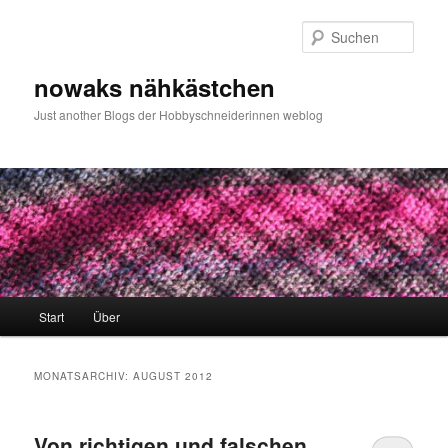
Zum
Zum
primären
sekundären
Such
Inhalt
Inhalt
springen
springen
nowaks nähkästchen
Just another Blogs der Hobbyschneiderinnen weblog
Hauptmenü
Start
Über
MONATSARCHIV:
AUGUST 2012
Von richtigen und falschen