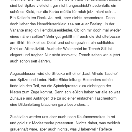
sind bei Spitze vielleicht gar nicht ungeschickt? Jedenfalls ein
schönes Kleid, nur die Farbe müßte für mich jetzt nicht sein…
Ein Kellerfalten Rock. Ja, nett, aber nichts besonderes. Dann
doch lieber das Hemdblusenkleid 114 mit 40er Feeling. In der
Variante mag ich Hemdblusenkleider. Ob ich mir doch mal wieder
eines nähen sollten? Sehr gut gefällt mir auch die Schulterpasse
am Shirt. Ein kleines Detail und schon gewinnt ein schlichtes
Shirt an Attraktivität. Auch der Wollmantel im Trench-Stil ist
elegant und tragbar. Nur nicht innovativ, Trench sehen wir ja jetzt
auch schon seit Jahren.
Abgeschlossen wird die Strecke mit einer „Last Minute Tasche“
aus Spitze und Leder. Nette Bildanleitung. Besonders schön
finde ich den Teil, wo die Spindelpresse zum einbringen der
Nieten zum Zuge kommt. Denn schließlich haben wir alle so was
Zuhause und Anfänger, die zu so einer einfachen Taschenform
eine Bildanleitung brauchen ganz besonders…
Zusätzlich werden uns aber auch noch Kaufaccessoires in rot
und gold zur Modestrecke präsentiert. Nichts dabei, was wirklich
grauenhaft wäre, aber auch nichts, was „Haben-will“ Reflexe