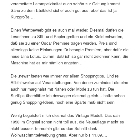
verarbeitete Lammpelzimitat auch schön zur Geltung kommt.
Sähe zu dem Etuikleid sicher auch gut aus, aber das ist ja
Kurzgröße….
Einen Wettbewerb gibt es auch mal wieder. Diesmal dürfen die
Leserinnen zu Stift und Papier greifen und ein Kleid entwerfen,
daß sie zu einer Oscar Premiere tragen würden. Preis sind
allerdings keine Einladungen für besagte Premiere, aber dafür die
neue Elna Lotus. Dumm, daß ich so gar nicht zeichnen kann, die
Maschine hat es mir nämlich angetan…
Die „news“ bieten wie immer vor allem Shoppingtips. Und rei
Alibihinweise auf Veranstaltungen. Von denen zumindest die eine
auch nur marginalst mit Nähen oder Mode zu tun hat. Die
Surftips überblätter ich deswegen diesmal gleich… hatte schon
genug Shoppping-Ideen, noch eine Sparte muß nicht sein.
Wenig begeistert mich diesmal das Vintage Modell. Das sah
1958 im Orignial schon nicht toll aus, die Neuauflage macht es
nicht besser. Immerhin gibt es den Schnitt dank
Wollwaschmittelwerbung gratis. Aber nur bis 11.09….