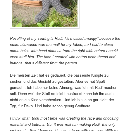
Resulting of my sewing is Rudi. He’s called „mangy“ because the
seam allowance was to small for my fabric, so I had to close
some holes with hand stitches from the right side before I could
even stuff him. The face I created with cotton perle thread and
buttons, that’s different from the pattern.
Die meisten Zeit hat es gedauert, die passende Knöpfe zu
suchen und das Gesicht zu gestalten. Aber es hat Spaß
gemacht. Ich habe nur keine Ahnung, was ich mit Rudi machen
soll. Denn weil der Stoff so leicht ausfranst kann ich ihn auch
nicht an ein Kind verschenken. Und ich bin ja so gar nicht der
Typ, für Deko. Und habe schon genug Stofftiere….
I think what took most time was creating the face and choosing
material and buttons. But it was real fun making Rudi. the only
problem is, that I have no idea what to do with him now. With the