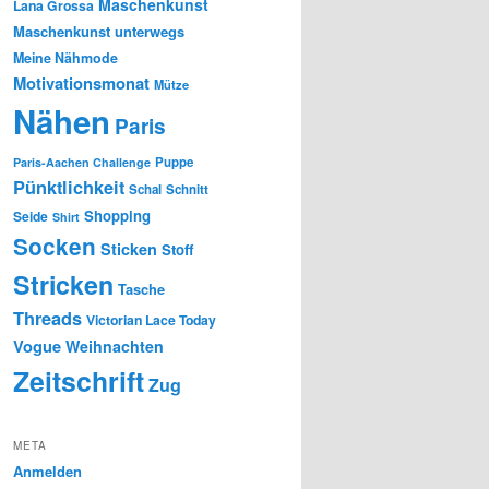
Maschenkunst
Lana Grossa
Maschenkunst unterwegs
Meine Nähmode
Motivationsmonat
Mütze
Nähen
Paris
Puppe
Paris-Aachen Challenge
Pünktlichkeit
Schal
Schnitt
Shopping
Seide
Shirt
Socken
Sticken
Stoff
Stricken
Tasche
Threads
Victorian Lace Today
Vogue
Weihnachten
Zeitschrift
Zug
META
Anmelden