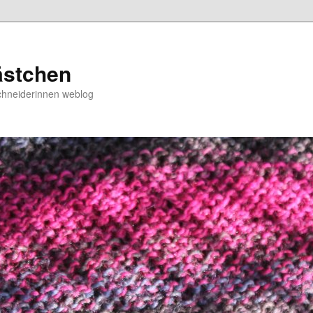
ästchen
chneiderinnen weblog