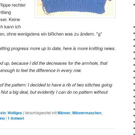
Rippe rechter
tlang
sser. Keine
ch kann ich
zen, ohne wenigstens ein bißchen was zu ändern. *g*
itting progress more up to date, here is more knitting news.
ed up, because I did the decreases for the armhole, that
 enough to feel the difference in every row.
f the pattern: I decided to have a rib of two stitches going
Not a big deal, but evidently I can do no pattern without
keln
,
Wolliges
|
Verschlagwortet mit
Männer
,
Männermaschen
,
ino
|
1
Antwort