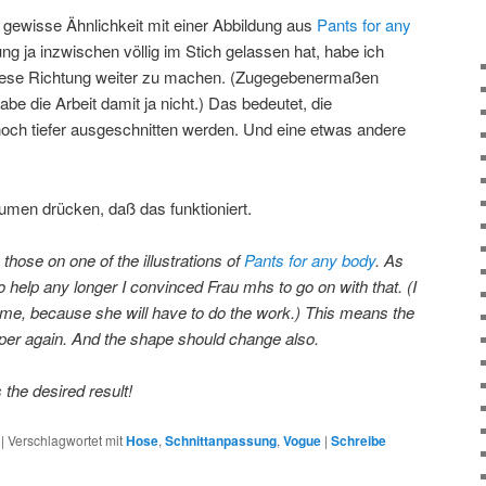
e gewisse Ähnlichkeit mit einer Abbildung aus
Pants for any
ng ja inzwischen völlig im Stich gelassen hat, habe ich
diese Richtung weiter zu machen. (Zugegebenermaßen
abe die Arbeit damit ja nicht.) Das bedeutet, die
och tiefer ausgeschnitten werden. Und eine etwas andere
umen drücken, daß das funktioniert.
hose on one of the illustrations of
Pants for any body
. As
o help any longer I convinced Frau mhs to go on with that. (I
or me, because she will have to do the work.) This means the
eper again. And the shape should change also.
s the desired result!
|
Verschlagwortet mit
Hose
,
Schnittanpassung
,
Vogue
|
Schreibe