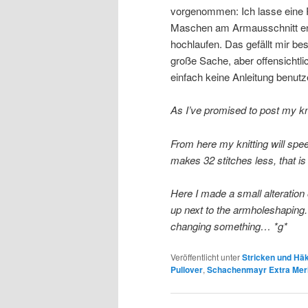
vorgenommen: Ich lasse eine 
Maschen am Armausschnitt en
hochlaufen. Das gefällt mir be
große Sache, aber offensichtli
einfach keine Anleitung benut
As I’ve promised to post my kn
From here my knitting will spe
makes 32 stitches less, that is
Here I made a small alteration o
up next to the armholeshaping. 
changing something… *g*
Veröffentlicht unter
Stricken und Hä
Pullover
,
Schachenmayr Extra Mer