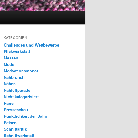
KATEGORIEN
Challenges und Wettbewerbe
Flickwerkstatt
Messen
Mode
Motivationsmonat
Nähbrunch
Nähen
Nähfußparade
Nicht kategorisiert
Paris
Presseschau
Pünktlichkeit der Bahn
Reisen
Schnittkritik
Schnittwerkstatt