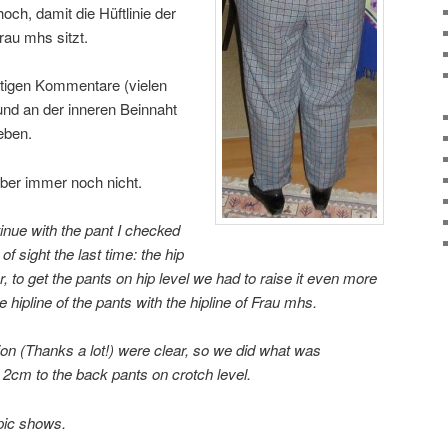
hoch, damit die Hüftlinie der
rau mhs sitzt.
ütigen Kommentare (vielen
und an der inneren Beinnaht
eben.
 aber immer noch nicht.
nue with the pant I checked
of sight the last time: the hip
r, to get the pants on hip level we had to raise it even more
 hipline of the pants with the hipline of Frau mhs.
on (Thanks a lot!) were clear, so we did what was
cm to the back pants on crotch level.
 pic shows.