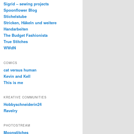
Sigrid – sewing projects
Spoonflower Blog
Stichelstube
Stricken, Häkeln und weitere
Handarbeiten
The Budget Fashionista
True Stitches
WWdN
COMICS
cat versus human
Kevin and Kell
This is me
KREATIVE COMMUNITIES
Hobbyschneiderin24
Ravelry
PHOTOSTREAM
Moonstitches