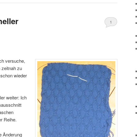
neller
1
ich versuche,
h zeitnah zu
t schon wieder
er weiter: Ich
ausschnitt
Maschen
er Reihe.
ne Änderung