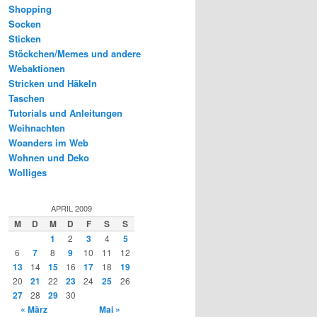
Shopping
Socken
Sticken
Stöckchen/Memes und andere
Webaktionen
Stricken und Häkeln
Taschen
Tutorials und Anleitungen
Weihnachten
Woanders im Web
Wohnen und Deko
Wolliges
APRIL 2009
M
D
M
D
F
S
S
1
2
3
4
5
6
7
8
9
10
11
12
13
14
15
16
17
18
19
20
21
22
23
24
25
26
27
28
29
30
« März
Mai »