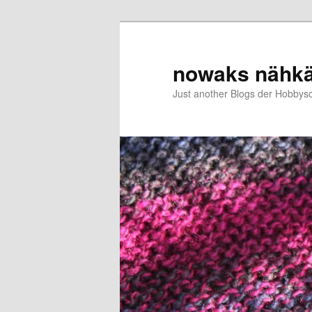
Zum
Zum
primären
sekundären
Inhalt
Inhalt
nowaks nähk
springen
springen
Just another Blogs der Hobbys