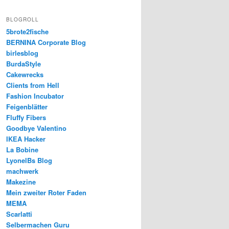
BLOGROLL
5brote2fische
BERNINA Corporate Blog
birlesblog
BurdaStyle
Cakewrecks
Clients from Hell
Fashion Incubator
Feigenblätter
Fluffy Fibers
Goodbye Valentino
IKEA Hacker
La Bobine
LyonelBs Blog
machwerk
Makezine
Mein zweiter Roter Faden
MEMA
Scarlatti
Selbermachen Guru