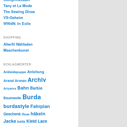
Tany et La Mode
The Sewing Divas
VS-Geheim
WWdN: In Exile
SHOPPING
Alterfil Nähfaden
Maschenkunst
SCHLAGWÖRTER
Anleitung
Ankleidepuppe
Archiv
Aranzi Aronzo
Bahn
Barbie
Artyarns
Burda
Baumwolle
burdastyle
Fahrplan
häkeln
Geschenk
Hose
Jacke
Kleid
Lace
katia