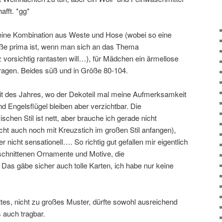
afft. *gg*
 eine Kombination aus Weste und Hose (wobei so eine
öße prima ist, wenn man sich an das Thema
vorsichtig rantasten will…), für Mädchen ein ärmellose
agen. Beides süß und in Größe 80-104.
eit des Jahres, wo der Dekoteil mal meine Aufmerksamkeit
 Engelsflügel bleiben aber verzichtbar. Die
chen Stil ist nett, aber brauche ich gerade nicht
cht auch noch mit Kreuzstich im großen Stil anfangen),
 nicht sensationell…. So richtig gut gefallen mir eigentlich
schnittenen Ornamente und Motive, die
as gäbe sicher auch tolle Karten, ich habe nur keine
tes, nicht zu großes Muster, dürfte sowohl ausreichend
s auch tragbar.