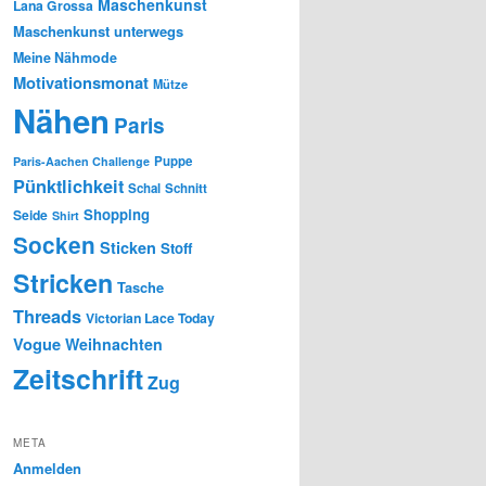
Maschenkunst
Lana Grossa
Maschenkunst unterwegs
Meine Nähmode
Motivationsmonat
Mütze
Nähen
Paris
Puppe
Paris-Aachen Challenge
Pünktlichkeit
Schal
Schnitt
Shopping
Seide
Shirt
Socken
Sticken
Stoff
Stricken
Tasche
Threads
Victorian Lace Today
Vogue
Weihnachten
Zeitschrift
Zug
META
Anmelden