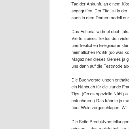
Tag der Ankunft, an einem Kios
abgegriffen. Der Titel ist in d
auch in dem Damenmodell durc
Das Editorial widmet doch tats
Viertel seines Textes den viele
unerfreulichen Ereignissen der
heimatlichen Politik (so was 
Magazinen dieses Genres ja ga
uns dann auf die Festmode abe
Die Buchvorstellungen enthalt
ein Nähbuch für die „runde Fra
Tips. (Ob es spezielle Nähtips 
entnehmen.) Das könnte ja mal 
über Wein vorgeschlagen. Wir s
Die Seite Produktvorstellunge
grinsen… das meiste hat ja mi