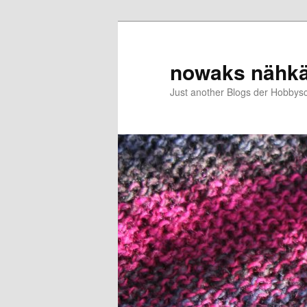
Zum
Zum
primären
sekundären
Inhalt
Inhalt
nowaks nähk
springen
springen
Just another Blogs der Hobbys