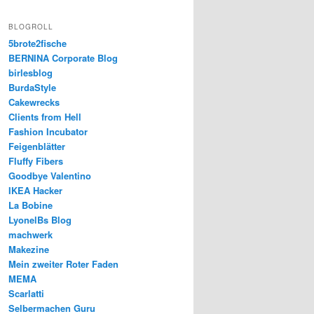
BLOGROLL
5brote2fische
BERNINA Corporate Blog
birlesblog
BurdaStyle
Cakewrecks
Clients from Hell
Fashion Incubator
Feigenblätter
Fluffy Fibers
Goodbye Valentino
IKEA Hacker
La Bobine
LyonelBs Blog
machwerk
Makezine
Mein zweiter Roter Faden
MEMA
Scarlatti
Selbermachen Guru