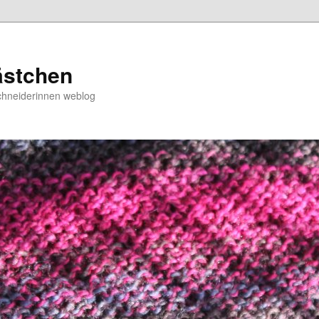
ästchen
chneiderinnen weblog