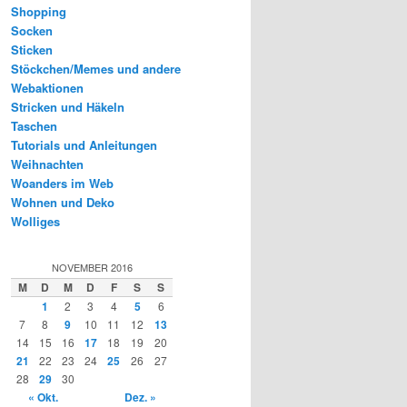
Shopping
Socken
Sticken
Stöckchen/Memes und andere
Webaktionen
Stricken und Häkeln
Taschen
Tutorials und Anleitungen
Weihnachten
Woanders im Web
Wohnen und Deko
Wolliges
NOVEMBER 2016
M
D
M
D
F
S
S
1
2
3
4
5
6
7
8
9
10
11
12
13
14
15
16
17
18
19
20
21
22
23
24
25
26
27
28
29
30
« Okt.
Dez. »