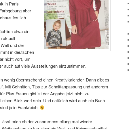
k in Paris
er Farbgebung aber
haus festlich.
ächlich etwa ein
n aktuell
 Welt und der
kommt in deutschen
r nicht vor), um
r auch auf viele Ausstellungen einzustimmen.
en wenig überraschend einen Kreativkalender. Dann gibt es
u“. Mit Schnitten, Tips zur Schnittanpassung und anderern
für Plus Frauen gibt ist der Angabe jetzt nicht zu
einen Blick wert sein. Und natürlich wird auch ein Buch
ind ja in Frankreich.
n lässt mich ob der zusammenstellung mal wieder
t Weihnachten zu tun, aber ein Woll- und Feinwaschmittel