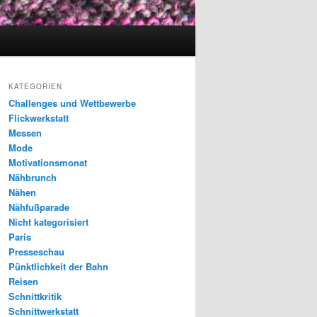
KATEGORIEN
Challenges und Wettbewerbe
Flickwerkstatt
Messen
Mode
Motivationsmonat
Nähbrunch
Nähen
Nähfußparade
Nicht kategorisiert
Paris
Presseschau
Pünktlichkeit der Bahn
Reisen
Schnittkritik
Schnittwerkstatt