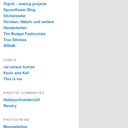
Sigrid – sewing projects
Spoonflower Blog
Stichelstube
Stricken, Häkeln und weitere
Handarbeiten
The Budget Fashionista
True Stitches
WWdN
COMICS
cat versus human
Kevin and Kell
This is me
KREATIVE COMMUNITIES
Hobbyschneiderin24
Ravelry
PHOTOSTREAM
Moonstitches