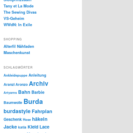
Tany et La Mode
The Sewing Divas
VS-Geheim
WWdN: In Exile
SHOPPING
Alterfil Nähfaden
Maschenkunst
SCHLAGWÖRTER
Anleitung
Ankleidepuppe
Archiv
Aranzi Aronzo
Bahn
Barbie
Artyarns
Burda
Baumwolle
burdastyle
Fahrplan
häkeln
Geschenk
Hose
Jacke
Kleid
Lace
katia