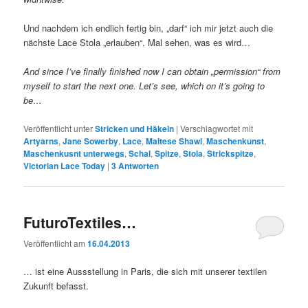
Und nachdem ich endlich fertig bin, „darf“ ich mir jetzt auch die
nächste Lace Stola „erlauben“. Mal sehen, was es wird…
And since I’ve finally finished now I can obtain „permission“ from
myself to start the next one. Let’s see, which on it’s going to
be…
Veröffentlicht unter
Stricken und Häkeln
|
Verschlagwortet mit
Artyarns
,
Jane Sowerby
,
Lace
,
Maltese Shawl
,
Maschenkunst
,
Maschenkusnt unterwegs
,
Schal
,
Spitze
,
Stola
,
Strickspitze
,
Victorian Lace Today
|
3
Antworten
FuturoTextiles…
Veröffentlicht am
16.04.2013
… ist eine Aussstellung in Paris, die sich mit unserer textilen
Zukunft befasst.