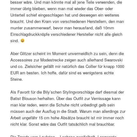
besser wäre. Und man könnte mal all jene Teile verwenden, die
immer übrig bleiben, wenn man mal wieder das Ober- oder
Unterteil schief eingeschlagen hat und deswegen ein weiteres
braucht. Und den Kram von verschiedenen Herstellern, den man
munter zusammenwarf, bevor man herausfand, daß 10mm
Einschlagdruckknöpfe verschiedener Hersteller nicht alle gleich
sind.
Aber Glitzer scheint im Moment unvermeidlich zu sein, denn die
Accessoires zur Modestrecke zeigen auch allerhand Swarovski
und co. Zielsicher gefällt mir natürlich das Collier für knapp 1000
EUR am besten. Ich hoffe, dafür sind es wenigstens echte
Steine.
Als Favorit für die Bily’schen Stylingvorschläge darf diesmal der
Batist Blouson herhalten. Über das Outfit zur Vernissage kann
man klar reden, wenn die Schuhe nicht unbedingt gelb sein
müssen auch der Ausflug in die Stadt. Warum man allerdings zur
Arbeit ungefähr 15 cm hohe Absätze braucht ist mir immer noch
nicht klar. Sonst wäre das Outfit tatsächlich mal brauchbar.
Die Trends vom Laufsteg… Leohose zweifelhaft, Longweste