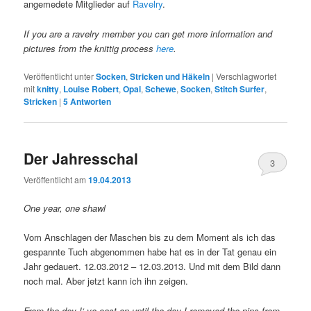
angemedete Mitglieder auf
Ravelry
.
If you are a ravelry member you can get more information and
pictures from the knittig process
here
.
Veröffentlicht unter
Socken
,
Stricken und Häkeln
|
Verschlagwortet
mit
knitty
,
Louise Robert
,
Opal
,
Schewe
,
Socken
,
Stitch Surfer
,
Stricken
|
5
Antworten
Der Jahresschal
3
Veröffentlicht am
19.04.2013
One year, one shawl
Vom Anschlagen der Maschen bis zu dem Moment als ich das
gespannte Tuch abgenommen habe hat es in der Tat genau ein
Jahr gedauert. 12.03.2012 – 12.03.2013. Und mit dem Bild dann
noch mal. Aber jetzt kann ich ihn zeigen.
From the day I‘ ve cast on until the day I removed the pins from