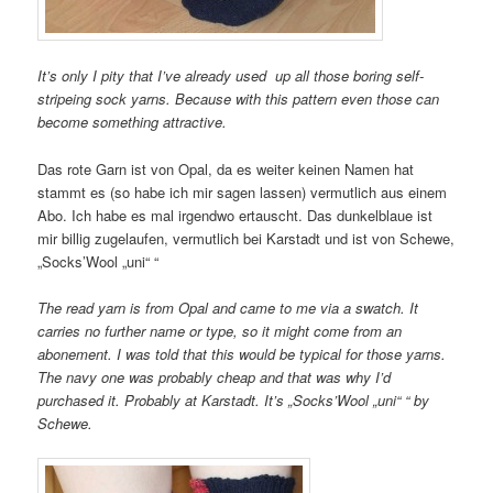
It’s only I pity that I’ve already used up all those boring self-
stripeing sock yarns. Because with this pattern even those can
become something attractive.
Das rote Garn ist von Opal, da es weiter keinen Namen hat
stammt es (so habe ich mir sagen lassen) vermutlich aus einem
Abo. Ich habe es mal irgendwo ertauscht. Das dunkelblaue ist
mir billig zugelaufen, vermutlich bei Karstadt und ist von Schewe,
„Socks’Wool „uni“ “
The read yarn is from Opal and came to me via a swatch. It
carries no further name or type, so it might come from an
abonement. I was told that this would be typical for those yarns.
The navy one was probably cheap and that was why I’d
purchased it. Probably at Karstadt. It’s „Socks’Wool „uni“ “ by
Schewe.