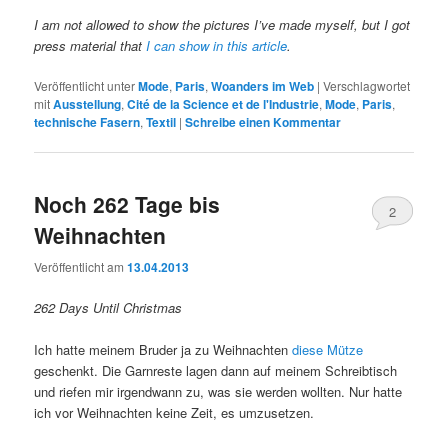
I am not allowed to show the pictures I’ve made myself, but I got
press material that
I can show in this article
.
Veröffentlicht unter
Mode
,
Paris
,
Woanders im Web
|
Verschlagwortet
mit
Ausstellung
,
Cité de la Science et de l'Industrie
,
Mode
,
Paris
,
technische Fasern
,
Textil
|
Schreibe einen Kommentar
Noch 262 Tage bis
2
Weihnachten
Veröffentlicht am
13.04.2013
262 Days Until Christmas
Ich hatte meinem Bruder ja zu Weihnachten
diese Mütze
geschenkt. Die Garnreste lagen dann auf meinem Schreibtisch
und riefen mir irgendwann zu, was sie werden wollten. Nur hatte
ich vor Weihnachten keine Zeit, es umzusetzen.