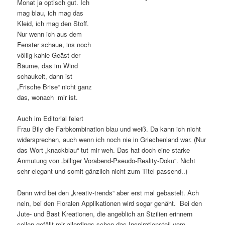
Monat ja optisch gut. Ich
mag blau, ich mag das
Kleid, ich mag den Stoff.
Nur wenn ich aus dem
Fenster schaue, ins noch
völlig kahle Geäst der
Bäume, das im Wind
schaukelt, dann ist
„Frische Brise“ nicht ganz
das, wonach mir ist.
Auch im Editorial feiert
Frau Bily die Farbkombination blau und weiß. Da kann ich nicht
widersprechen, auch wenn ich noch nie in Griechenland war. (Nur
das Wort „knackblau“ tut mir weh. Das hat doch eine starke
Anmutung von „billiger Vorabend-Pseudo-Reality-Doku“. Nicht
sehr elegant und somit gänzlich nicht zum Titel passend..)
Dann wird bei den „kreativ-trends“ aber erst mal gebastelt. Ach
nein, bei den Floralen Applikationen wird sogar genäht. Bei den
Jute- und Bast Kreationen, die angeblich an Sizilien erinnern
sollen gefällt mir allerdings schon das Inspirationsteil vom