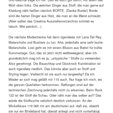
Wort oben links. Die weichen Dinger aus Stoff, die man gerne auf
Kleidung näht heißen nämlich BORTE. (Danke Burda!) Borde
sind die harten Dinger aus Holz, die man an die Wand schraubt.
(Aber selbst das Creativa Ausstellerverzeichnis schrieb es
falsch. Wie peinlich…)
Die nächste Modestrecke hat dann irgendwas mit Lana Del Rey,
Melancholie und Bustiers zu tun. Aha, jedenfalls eine sehr bunte
Melancholie. Lost geht es mit einem Bluson aus Batist für kühle
Sommertage. Gut, das ist jetzt nicht weltbewegend, aber ich
grundsätzlich mag ich es ja, „untypische “ Stoffe zu verwenden.
Also genehmigt. Die Bauschtop und Glockrock Kombination ist
auch irgendwie niedlich. Das könnte aber auch an Stoff und
Styling liegen. Vielleicht ist sie auch nur langweilig? Da ich
Mieder an sich mag gefällt mir 115 auch. Nur frage ich mich, wo
die ganzen Querfalten herkommen. Raffungen sind auf der
technischen Zeichnung jedenfalls nicth zu erkennen. Beim Rock
122 ist der Stoff die Schau. Oder näht man das selber auf? Das
würde die Stoffsuche natürlich deutlich verkürzen. An der
Wickelbluse 119 fällt mir am deutlichsten auf, daß sie, obwohl
sie nur ein Bindeband hat, überall anliegt und nicht runterhängt.