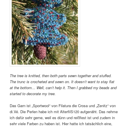
The tree is knitted, then both parts sewn together and stuffed.
The trunc is crocheted and sewn on. It doesn’t want to stay flat
at the bottom… Well, can’t help it. Then I grabbed my beads and
started to decorate my tree.
Das Garn ist „Sportwool“ von Filatura die Crosa und „Zenitz“ von
di.Vé. Die Perlen habe ich mit AlterfilS120 aufgenäht. Das nehme
ich dafür sehr gerne, weil es dünn und reißfest ist und zudem in
sehr viele Farben zu haben ist. Hier hatte ich tatsächlich eine,