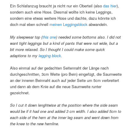
Ein Schlafanzug braucht ja nicht nur ein Oberteil (also
das hier
),
sondern auch eine Hose. Diesmal wollte ich keine Leggings,
sondern eine etwas weitere Hose und dachte, dazu könnte ich
doch mal eben schnell
meinen Leggingsblock
abwandeln.
My sleepwear top (
this one
) needed some bottoms also. I did not
want tight leggings but a kind of pants that were not wide, but a
bit more relaxed. So I thought I could make some quick
adaptions to my
legging block
.
Also einmal auf der gedachten Seitennaht der Länge nach
durchgeschnitten, 3cm Weite (pro Bein) eingefügt, die Saumweite
an der inneren Beinnaht auch auf jeder Seite um 5cm verbreitert
und dann ab dem Knie auf die neue Saumweite runter
gezeichnet.
So I cut it down lenghtwise at the position where the side seam
would be if it had one and added 3 cm width. I also added 5cm to
each side of the hem at the inner leg seam and went down from
the knee to the new hemline.