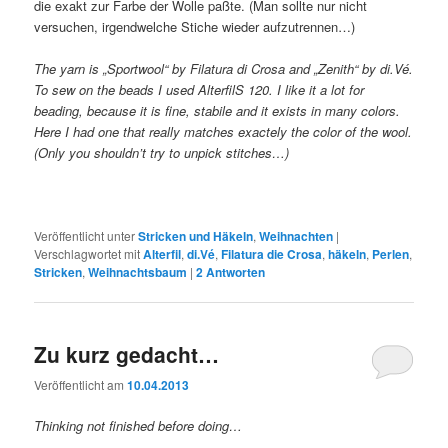
die exakt zur Farbe der Wolle paßte. (Man sollte nur nicht
versuchen, irgendwelche Stiche wieder aufzutrennen…)
The yarn is „Sportwool“ by Filatura di Crosa and „Zenith“ by di.Vé.
To sew on the beads I used AlterfilS 120. I like it a lot for
beading, because it is fine, stabile and it exists in many colors.
Here I had one that really matches exactely the color of the wool.
(Only you shouldn’t try to unpick stitches…)
Veröffentlicht unter
Stricken und Häkeln
,
Weihnachten
|
Verschlagwortet mit
Alterfil
,
di.Vé
,
Filatura die Crosa
,
häkeln
,
Perlen
,
Stricken
,
Weihnachtsbaum
|
2
Antworten
Zu kurz gedacht…
Veröffentlicht am
10.04.2013
Thinking not finished before doing…