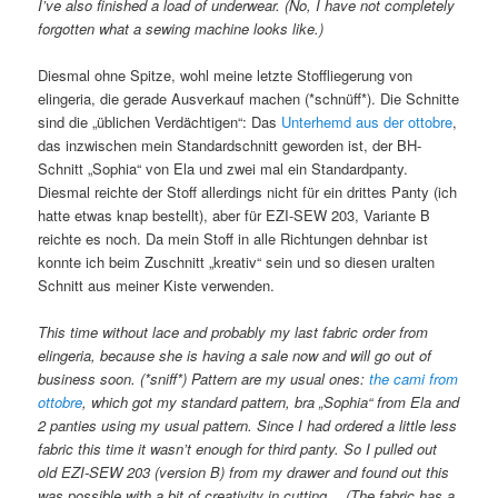
I’ve also finished a load of underwear. (No, I have not completely
forgotten what a sewing machine looks like.)
Diesmal ohne Spitze, wohl meine letzte Stoffliegerung von
elingeria, die gerade Ausverkauf machen (*schnüff*). Die Schnitte
sind die „üblichen Verdächtigen“: Das
Unterhemd aus der ottobre
,
das inzwischen mein Standardschnitt geworden ist, der BH-
Schnitt „Sophia“ von Ela und zwei mal ein Standardpanty.
Diesmal reichte der Stoff allerdings nicht für ein drittes Panty (ich
hatte etwas knap bestellt), aber für EZI-SEW 203, Variante B
reichte es noch. Da mein Stoff in alle Richtungen dehnbar ist
konnte ich beim Zuschnitt „kreativ“ sein und so diesen uralten
Schnitt aus meiner Kiste verwenden.
This time without lace and probably my last fabric order from
elingeria, because she is having a sale now and will go out of
business soon. (*sniff*) Pattern are my usual ones:
the cami from
ottobre
, which got my standard pattern, bra „Sophia“ from Ela and
2 panties using my usual pattern. Since I had ordered a little less
fabric this time it wasn’t enough for third panty. So I pulled out
old EZI-SEW 203 (version B) from my drawer and found out this
was possible with a bit of creativity in cutting… (The fabric has a