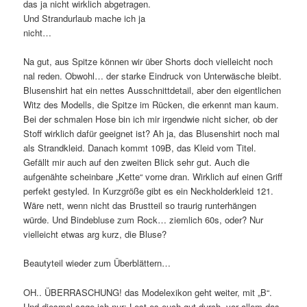
das ja nicht wirklich abgetragen.
Und Strandurlaub mache ich ja
nicht…
Na gut, aus Spitze können wir über Shorts doch vielleicht noch
nal reden. Obwohl… der starke Eindruck von Unterwäsche bleibt.
Blusenshirt hat ein nettes Ausschnittdetail, aber den eigentlichen
Witz des Modells, die Spitze im Rücken, die erkennt man kaum.
Bei der schmalen Hose bin ich mir irgendwie nicht sicher, ob der
Stoff wirklich dafür geeignet ist? Ah ja, das Blusenshirt noch mal
als Strandkleid. Danach kommt 109B, das Kleid vom Titel.
Gefällt mir auch auf den zweiten Blick sehr gut. Auch die
aufgenähte scheinbare „Kette“ vorne dran. Wirklich auf einen Griff
perfekt gestyled. In Kurzgröße gibt es ein Neckholderkleid 121.
Wäre nett, wenn nicht das Brustteil so traurig runterhängen
würde. Und Bindebluse zum Rock… ziemlich 60s, oder? Nur
vielleicht etwas arg kurz, die Bluse?
Beautyteil wieder zum Überblättern…
OH.. ÜBERRASCHUNG! das Modelexikon geht weiter, mit „B“.
Und diesmal sage ich nur: Lest es euch gut durch, vor allem das