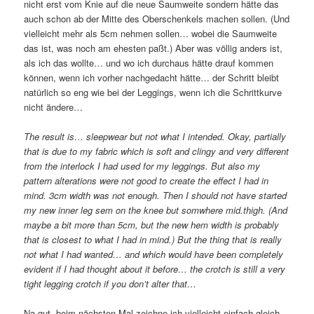
nicht erst vom Knie auf die neue Saumweite sondern hätte das
auch schon ab der Mitte des Oberschenkels machen sollen. (Und
vielleicht mehr als 5cm nehmen sollen… wobei die Saumweite
das ist, was noch am ehesten paßt.) Aber was völlig anders ist,
als ich das wollte… und wo ich durchaus hätte drauf kommen
können, wenn ich vorher nachgedacht hätte… der Schritt bleibt
natürlich so eng wie bei der Leggings, wenn ich die Schrittkurve
nicht ändere…
The result is… sleepwear but not what I intended. Okay, partially
that is due to my fabric which is soft and clingy and very different
from the interlock I had used for my leggings. But also my
pattern alterations were not good to create the effect I had in
mind. 3cm width was not enough. Then I should not have started
my new inner leg sem on the knee but somwhere mid.thigh. (And
maybe a bit more than 5cm, but the new hem width is probably
that is closest to what I had in mind.) But the thing that is really
not what I had wanted… and which would have been completely
evident if I had thought about it before… the crotch is still a very
tight legging crotch if you don’t alter that…
Na gut, beim nächsten Mal zeichne ich vielleicht einfach gleich