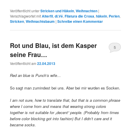
Veröffentlicht unter
Stricken und Häkeln
,
Weihnachten
|
Verschlagwortet mit
Alterfil
,
di.Vé
,
Filatura die Crosa
,
häkeln
,
Perlen
,
Stricken
,
Weihnachtsbaum
|
Schreibe einen Kommentar
Rot und Blau, ist dem Kasper
5
seine Frau…
Veröffentlicht am
22.04.2013
Red an blue is Punch’s wife…
So sagt man zumindest bei uns. Aber bei mir wurden es Socken.
I am not sure, how to translate that, but that is a common phrase
where I come from and means that wearing strong colors
together is not suitable for „decent“ people. (Probably from times
before color blocking got into fashion) But I didn’t care and it
became socks.