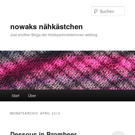
Zum
Zum
primären
sekundären
Such
Inhalt
Inhalt
springen
springen
nowaks nähkästchen
Just another Blogs der Hobbyschneiderinnen weblog
Hauptmenü
Start
Über
MONATSARCHIV:
APRIL 2013
Dessous in Brombeer