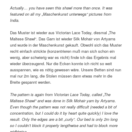
Actually… you have seen this shawl more than once. It was
featured on all my „Maschenkunst unterwegs“ pictures from
India.
Das Muster ist wieder aus Victorian Lace Today, diesmal „The
Maltese Shawl“. Das Garn ist wieder Silk Mohair von Artyarns
und wurde in der Maschenkunst gekauft. Obwohl sich das Muster
recht einfach strickte (konzentrieren muß man sich schon ein
wenig, aber schwierig war es nicht) finde ich das Ergebnis mal
wieder überzeugend. Nur die Ecken konnte ich nicht so weit
ausspannen, wie es nötig gewesen wäre. Unsere Betten sind nun
mal nur 2m lang, die Stolen müssen dann etwas mehr in die
Breite gespannt werden.
The pattern is again from Victorian Lace Today, called „The
Maltese Shawl“ and was done in Silk Mohair yarn by Artyarns.
Even though the pattern was not really difficult (needed a bit of
concentration, but I could do it by heart quite quickly) I love the
result. Only the edges are a bit „curly“. Our bed is only 2m long
so I couldn’t block it properly lengthwise and had to block more
widhtwise.