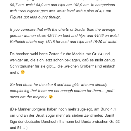
98,7 cm, waist 84,9 cm and hips are 102,9 cm. In comparison
with 1995 highest gain was waist level with a plus of 4,1 cm.
Figures got less curvy though.
If you compare that with the charts of Burda, than the average
german woman sizes 42/44 on bust and hips and 44/46 on waist.
Butterick charts say 16/18 for bust and hips and 18/20 at waist.
Da brechen wohl harte Zeiten für die Mädels mit Gr. 34 und
weniger an, die sich jetzt schon beklagen, daß es nicht genug
Schnittmuster für sie gibt… die „weichen Größen“ sind einfach
mehr.
So bad times for the size 8 and less girls who are already
complaning that there are not enough pattern for them… „soft“
sizes are the majority.
(Die Männer übrigens haben noch mehr zugelegt, am Bund 4,4
cm und an der Brust sogar mehr als sieben Zentimeter. Damit
läge der deutsche Durchschnittsmann bei Burda zwischen Gr. 52
und 54… )