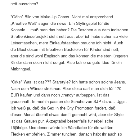
nett aussehen?
*Gähn* Bild von Make-Up Chaos. Nicht mal ansprechend.
„Kreative Welt“ sagen die news. Ein Stylingspiel für die
Konsole… muß man das haben? Die Taschen aus dem indischen
Straßenkinderprojekt sieht nett aus, aber ich habe schon so viele
Leinentaschen, mehr Einkaufstaschen brauche ich nicht. Auch
die Blechdosen mit kreativen Basteleien für Kinder sind nett,
aber die sind wohl Englisch und das können die meisten jüngeren
Kinder dann doch nicht so gut. Also keine so gute Idee für ein
Mitbringsel.
*Örks* Was ist das??? Starstyle? Ich hatte schon solche Jeans.
Nach dem Wände streichen. Aber diese darf man sich für 170
EUR kaufen und dann noch „trendy“ aufpeppen. Ist das
grauenhaft. Immerhin passen die Schuhe von SJP dazu… Uggs.
Ich weiß ja, daß die Sex in the City Promotion fordert, daß
diesen Monat überall etwas damit gemacht wird, aber der Style
ist das Grauen pur. Akzeptabel bestenfalls für rebellische
16jährige. Und denen würde ich Wandfarbe für die weißen
Flecken empfehlen. Zimmer tünchen, danach habt ihr auch so