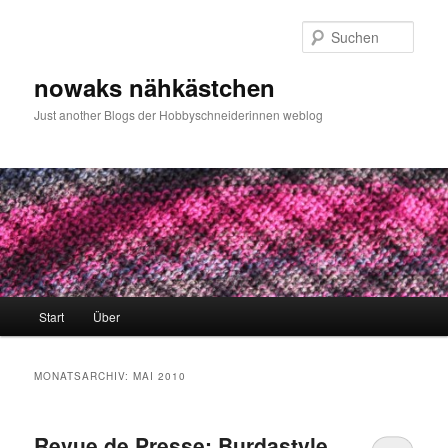
Zum
Zum
primären
sekundären
Such
Inhalt
Inhalt
springen
springen
nowaks nähkästchen
Just another Blogs der Hobbyschneiderinnen weblog
Hauptmenü
Start
Über
MONATSARCHIV:
MAI 2010
Revue de Presse: Burdastyle