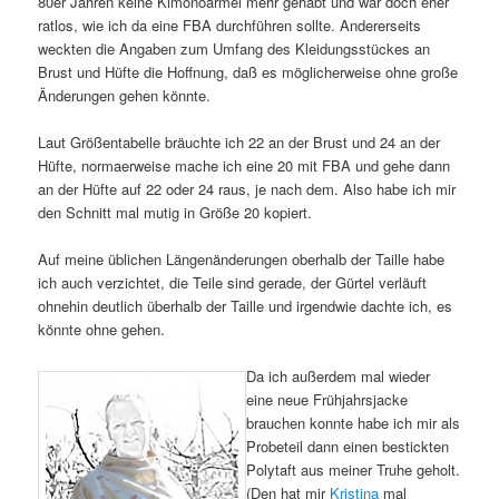
80er Jahren keine Kimonoärmel mehr gehabt und war doch eher
ratlos, wie ich da eine FBA durchführen sollte. Andererseits
weckten die Angaben zum Umfang des Kleidungsstückes an
Brust und Hüfte die Hoffnung, daß es möglicherweise ohne große
Änderungen gehen könnte.
Laut Größentabelle bräuchte ich 22 an der Brust und 24 an der
Hüfte, normaerweise mache ich eine 20 mit FBA und gehe dann
an der Hüfte auf 22 oder 24 raus, je nach dem. Also habe ich mir
den Schnitt mal mutig in Größe 20 kopiert.
Auf meine üblichen Längenänderungen oberhalb der Taille habe
ich auch verzichtet, die Teile sind gerade, der Gürtel verläuft
ohnehin deutlich überhalb der Taille und irgendwie dachte ich, es
könnte ohne gehen.
Da ich außerdem mal wieder
eine neue Frühjahrsjacke
brauchen konnte habe ich mir als
Probeteil dann einen bestickten
Polytaft aus meiner Truhe geholt.
(Den hat mir
Kristina
mal