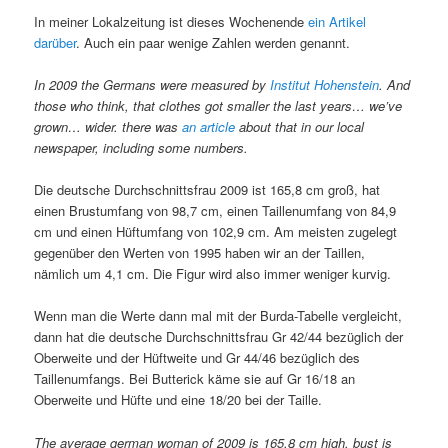
In meiner Lokalzeitung ist dieses Wochenende
ein Artikel
darüber
. Auch ein paar wenige Zahlen werden genannt.
In 2009 the Germans were measured by
Institut Hohenstein
.
And
those who think, that clothes got smaller the last years… we’ve
grown… wider. there was
an article
about that in our local
newspaper, including some numbers.
Die deutsche Durchschnittsfrau 2009 ist 165,8 cm groß, hat
einen Brustumfang von 98,7 cm, einen Taillenumfang von 84,9
cm und einen Hüftumfang von 102,9 cm. Am meisten zugelegt
gegenüber den Werten von 1995 haben wir an der Taillen,
nämlich um 4,1 cm. Die Figur wird also immer weniger kurvig.
Wenn man die Werte dann mal mit der Burda-Tabelle vergleicht,
dann hat die deutsche Durchschnittsfrau Gr 42/44 bezüglich der
Oberweite und der Hüftweite und Gr 44/46 bezüglich des
Taillenumfangs. Bei Butterick käme sie auf Gr 16/18 an
Oberweite und Hüfte und eine 18/20 bei der Taille.
The average german woman of 2009 is 165,8 cm high, bust is