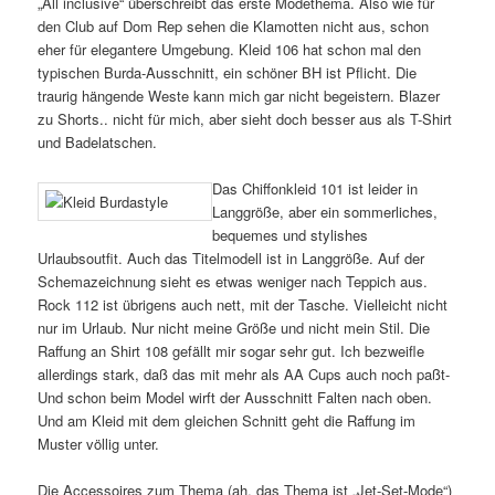
„All inclusive“ überschreibt das erste Modethema. Also wie für
den Club auf Dom Rep sehen die Klamotten nicht aus, schon
eher für elegantere Umgebung. Kleid 106 hat schon mal den
typischen Burda-Ausschnitt, ein schöner BH ist Pflicht. Die
traurig hängende Weste kann mich gar nicht begeistern. Blazer
zu Shorts.. nicht für mich, aber sieht doch besser aus als T-Shirt
und Badelatschen.
Das Chiffonkleid 101 ist leider in
Langgröße, aber ein sommerliches,
bequemes und stylishes
Urlaubsoutfit. Auch das Titelmodell ist in Langgröße. Auf der
Schemazeichnung sieht es etwas weniger nach Teppich aus.
Rock 112 ist übrigens auch nett, mit der Tasche. Vielleicht nicht
nur im Urlaub. Nur nicht meine Größe und nicht mein Stil. Die
Raffung an Shirt 108 gefällt mir sogar sehr gut. Ich bezweifle
allerdings stark, daß das mit mehr als AA Cups auch noch paßt-
Und schon beim Model wirft der Ausschnitt Falten nach oben.
Und am Kleid mit dem gleichen Schnitt geht die Raffung im
Muster völlig unter.
Die Accessoires zum Thema (ah, das Thema ist „Jet-Set-Mode“)