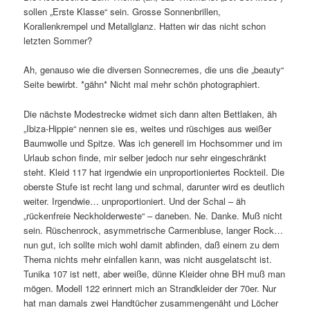
sollen „Erste Klasse“ sein. Grosse Sonnenbrillen,
Korallenkrempel und Metallglanz. Hatten wir das nicht schon
letzten Sommer?
Ah, genauso wie die diversen Sonnecremes, die uns die „beauty“
Seite bewirbt. *gähn* Nicht mal mehr schön photographiert.
Die nächste Modestrecke widmet sich dann alten Bettlaken, äh
„Ibiza-Hippie“ nennen sie es, weites und rüschiges aus weißer
Baumwolle und Spitze. Was ich generell im Hochsommer und im
Urlaub schon finde, mir selber jedoch nur sehr eingeschränkt
steht. Kleid 117 hat irgendwie ein unproportioniertes Rockteil. Die
oberste Stufe ist recht lang und schmal, darunter wird es deutlich
weiter. Irgendwie… unproportioniert. Und der Schal – äh
„rückenfreie Neckholderweste“ – daneben. Ne. Danke. Muß nicht
sein. Rüschenrock, asymmetrische Carmenbluse, langer Rock…
nun gut, ich sollte mich wohl damit abfinden, daß einem zu dem
Thema nichts mehr einfallen kann, was nicht ausgelatscht ist.
Tunika 107 ist nett, aber weiße, dünne Kleider ohne BH muß man
mögen. Modell 122 erinnert mich an Strandkleider der 70er. Nur
hat man damals zwei Handtücher zusammengenäht und Löcher