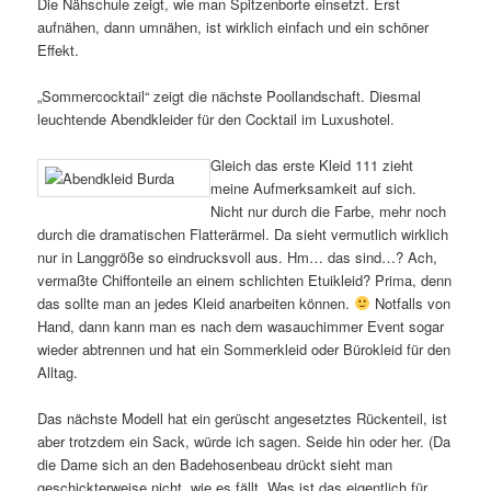
Die Nähschule zeigt, wie man Spitzenborte einsetzt. Erst
aufnähen, dann umnähen, ist wirklich einfach und ein schöner
Effekt.
„Sommercocktail“ zeigt die nächste Poollandschaft. Diesmal
leuchtende Abendkleider für den Cocktail im Luxushotel.
Gleich das erste Kleid 111 zieht
meine Aufmerksamkeit auf sich.
Nicht nur durch die Farbe, mehr noch
durch die dramatischen Flatterärmel. Da sieht vermutlich wirklich
nur in Langgröße so eindrucksvoll aus. Hm… das sind…? Ach,
vermaßte Chiffonteile an einem schlichten Etuikleid? Prima, denn
das sollte man an jedes Kleid anarbeiten können.
Notfalls von
Hand, dann kann man es nach dem wasauchimmer Event sogar
wieder abtrennen und hat ein Sommerkleid oder Bürokleid für den
Alltag.
Das nächste Modell hat ein gerüscht angesetztes Rückenteil, ist
aber trotzdem ein Sack, würde ich sagen. Seide hin oder her. (Da
die Dame sich an den Badehosenbeau drückt sieht man
geschickterweise nicht, wie es fällt. Was ist das eigentlich für