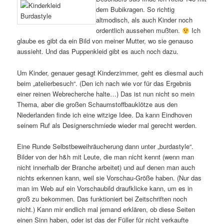
dem Bubikragen. So richtig
altmodisch, als auch Kinder noch
ordentlich aussehen mußten.
Ich
glaube es gibt da ein Bild von meiner Mutter, wo sie genauso
aussieht. Und das Puppenkleid gibt es auch noch dazu.
Um Kinder, genauer gesagt Kinderzimmer, geht es diesmal auch
beim „atelierbesuch“. (Den ich nach wie vor für das Ergebnis
einer reinen Webrecherche halte…) Das ist nun nicht so mein
Thema, aber die großen Schaumstoffbauklötze aus den
Niederlanden finde ich eine witzige Idee. Da kann Eindhoven
seinem Ruf als Designerschmiede wieder mal gerecht werden.
Eine Runde Selbstbeweihräucherung dann unter „burdastyle“.
Bilder von der h&h mit Leute, die man nicht kennt (wenn man
nicht innerhalb der Branche arbeitet) und auf denen man auch
nichts erkennen kann, weil sie Vorschau-Größe haben. (Nur das
man im Web auf ein Vorschaubild draufklicke kann, um es in
groß zu bekommen. Das funktioniert bei Zeitschriften noch
nicht.) Kann mir endlich mal jemand erklären, ob diese Seiten
einen Sinn haben, oder ist das der Füller für nicht verkaufte