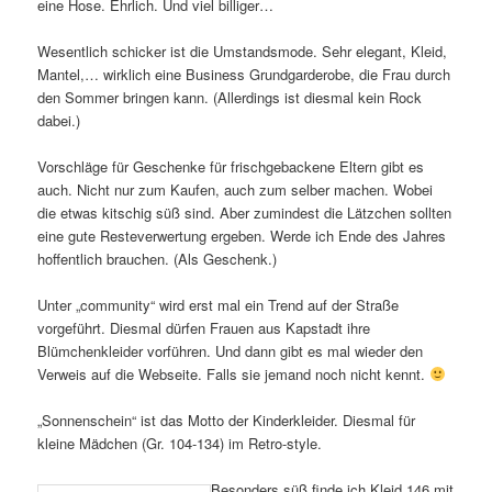
eine Hose. Ehrlich. Und viel billiger…
Wesentlich schicker ist die Umstandsmode. Sehr elegant, Kleid,
Mantel,… wirklich eine Business Grundgarderobe, die Frau durch
den Sommer bringen kann. (Allerdings ist diesmal kein Rock
dabei.)
Vorschläge für Geschenke für frischgebackene Eltern gibt es
auch. Nicht nur zum Kaufen, auch zum selber machen. Wobei
die etwas kitschig süß sind. Aber zumindest die Lätzchen sollten
eine gute Resteverwertung ergeben. Werde ich Ende des Jahres
hoffentlich brauchen. (Als Geschenk.)
Unter „community“ wird erst mal ein Trend auf der Straße
vorgeführt. Diesmal dürfen Frauen aus Kapstadt ihre
Blümchenkleider vorführen. Und dann gibt es mal wieder den
Verweis auf die Webseite. Falls sie jemand noch nicht kennt.
„Sonnenschein“ ist das Motto der Kinderkleider. Diesmal für
kleine Mädchen (Gr. 104-134) im Retro-style.
Besonders süß finde ich Kleid 146 mit