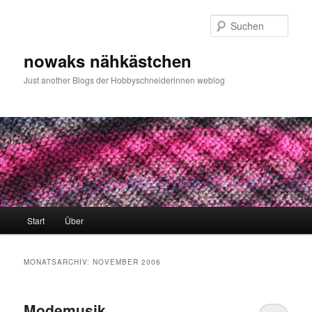
Zum
Zum
primären
sekundären
Such
Inhalt
Inhalt
springen
springen
nowaks nähkästchen
Just another Blogs der Hobbyschneiderinnen weblog
Hauptmenü
Start
Über
MONATSARCHIV:
NOVEMBER 2006
Modemusik