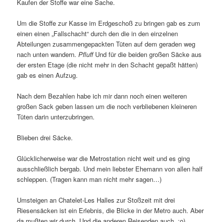
Kaufen der Stoffe war eine Sache.
Um die Stoffe zur Kasse im Erdgeschoß zu bringen gab es zum
einen einen „Fallschacht“ durch den die in den einzelnen
Abteilungen zusammengepackten Tüten auf dem geraden weg
nach unten wandern.
Pfluff
Und für die beiden großen Säcke aus
der ersten Etage (die nicht mehr in den Schacht gepaßt hätten)
gab es einen Aufzug.
Nach dem Bezahlen habe ich mir dann noch einen weiteren
großen Sack geben lassen um die noch verbliebenen kleineren
Tüten darin unterzubringen.
Blieben drei Säcke.
Glücklicherweise war die Metrostation nicht weit und es ging
ausschließlich bergab. Und mein liebster Ehemann von allen half
schleppen. (Tragen kann man nicht mehr sagen…)
Umsteigen an Chatelet-Les Halles zur Stoßzeit mit drei
Riesensäcken ist ein Erlebnis, die Blicke in der Metro auch. Aber
da mußten wir durch. Und die anderen Reisenden auch. :o)