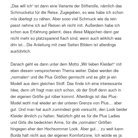
„Das will ich“ ist dann eine Variante der Stifterolle, nämlich das
Schmucketui für die Reise. Zugegeben, so was habe ich schon
mla überlegt zu nähen. Aber sooo viel Schmuck wie da rein
passt nehme ich auf Reisen eh nicht mit. Außerdem habe ich
schon aus Erfahrung gelernt, dass diese Mäppchen dann gar
nicht mehr so platzsparend flach sind, wenn auch wirklich was
drin ist…Die Anleitung mit zwei Seiten Bildern ist allerdings
ausführlich.
Danach geht es dann unter dem Motto „Wir lieben Kleider!“ mit
eben diesem versprochenen Thema weiter. Dabei werden die
„normalen“ und die Plus Größen gemischt und es gibt je ein
Modell aus dem gleichen Stoff. Das finde ich eine interessante
Idee, denn oft fragt man sich schon, ob der Stoff denn auch in
der eigenen Größe gut rüber kommt. Allerdings ist das Plus-
Model wohl mal wieder an der unteren Grenze von Plus… aber
gut. Und man hat auch zumindest grob versucht, den Look beider
Kleider ähnlich zu halten. Natürlich gibt es für die Plus Ladies
und Girls die bedeckten Arme, für die „normalen“ Größen
hingegen eher den Hochsommer Look. Aber gut… zu weit kann
Burda halt nicht aus der eigenen Komfortzone, Ich würde es ja