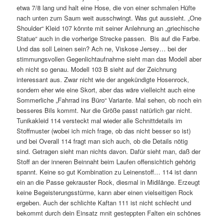
etwa 7/8 lang und halt eine Hose, die von einer schmalen Hüfte
nach unten zum Saum weit ausschwingt. Was gut aussieht. „One
Shoulder“ Kleid 107 könnte mit seiner Anlehnung an „griechische
Statue“ auch in die vorherige Strecke passen. Bis auf die Farbe.
Und das soll Leinen sein? Ach ne, Viskose Jersey… bei der
stimmungsvollen Gegenlichtaufnahme sieht man das Modell aber
eh nicht so genau. Modell 103 B sieht auf der Zeichnung
interessant aus. Zwar nicht wie der angekündigte Hosenrock,
sondern eher wie eine Skort, aber das wäre vielleicht auch eine
Sommerliche „Fahrrad ins Büro“ Variante. Mal sehen, ob noch ein
besseres Bils kommt. Nur die Größe passt natürlich gar nicht.
Tunikakleid 114 versteckt mal wieder alle Schnittdetails im
Stoffmuster (wobei ich mich frage, ob das nicht besser so ist)
und bei Overall 114 fragt man sich auch, ob die Details nötig
sind. Getragen sieht man nichts davon. Dafür sieht man, daß der
Stoff an der inneren Beinnaht beim Laufen offensichtich gehörig
spannt. Keine so gut Kombination zu Leinenstoff… 114 ist dann
ein an die Passe gekrauster Rock, diesmal in Midilänge. Erzeugt
keine Begeisterungsstürme, kann aber einen vielseitigen Rock
ergeben. Auch der schlichte Kaftan 111 ist nicht schlecht und
bekommt durch dein Einsatz mnit gesteppten Falten ein schönes