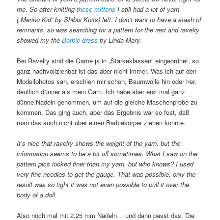
me. So after knitting
these mittens
I still had a lot of yarn
(„Merino Kid“ by Shibui Knits) left. I don’t want to have a stash of
remnants, so was searching for a pattern for the rest and ravelry
showed my the
Barbie dress
by Linda Mary.
Bei Ravelry sind die Garne ja in „Stärkeklassen“ eingeordnet, so
ganz nachvollziehbar ist das aber nicht immer. Was ich auf den
Modellphotos sah, erschien mir schon, Baumwolle hin oder her,
deutlich dünner als mein Garn. Ich habe aber erst mal ganz
dünne Nadeln genommen, um auf die gleiche Maschenprobe zu
kommen. Das ging auch, aber das Ergebnis war so fest, daß
man das auch nicht über einen Barbiekörper ziehen konnte.
It’s nice that ravelry shows the weight of the yarn, but the
information seems to be a bit off sometimes. What I saw on the
pattern pics looked finer than my yarn, but who knows? I used
very fine needles to get the gauge. That was possible, only the
result was so tight it was not even possible to pull it over the
body of a doll.
Also noch mal mit 2,25 mm Nadeln… und dann passt das. Die