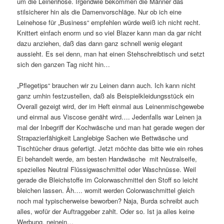
um die Leinenhose. Irgendwie bekommen die Männer das
stilsicherer hin als die Damenvorschläge. Nur ob ich eine
Leinehose für „Business“ empfehlen würde weiß ich nicht recht.
Knittert einfach enorm und so viel Blazer kann man da gar nicht
dazu anziehen, daß das dann ganz schnell wenig elegant
aussieht. Es sei denn, man hat einen Stehschreibtisch und setzt
sich den ganzen Tag nicht hin…
„Pflegetips“ brauchen wir zu Leinen dann auch. Ich kann nicht
ganz umhin festzustellen, daß als Beispielkleidungsstück ein
Overall gezeigt wird, der im Heft einmal aus Leinenmischgewebe
und einmal aus Viscose genäht wird…. Jedenfalls war Leinen ja
mal der Inbegriff der Kochwäsche und man hat gerade wegen der
Strapazierfähigkeit Langlebige Sachen wie Bettwäsche und
Tischtücher draus gefertigt. Jetzt möchte das bitte wie ein rohes
Ei behandelt werde, am besten Handwäsche mit Neutralseife,
spezielles Neutral Flüssigwaschmittel oder Waschnüsse. Weil
gerade die Bleichstoffe im Colorwaschmittel den Stoff so leicht
bleichen lassen. Äh…. womit werden Colorwaschmittel gleich
noch mal typischerweise beworben? Naja, Burda schreibt auch
alles, wofür der Auftraggeber zahlt. Oder so. Ist ja alles keine
Werbung, neinein…