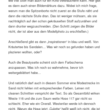
wie viel Stoff man auch für ein Kind verbrauchenn kann. Hier gibt
es dann auch einen Bildernähkurs dazu. Wobei ich mich frage,
warum man die Spitzenborte nicht zuerst an die Stufe näht und
dann die nächste Stufe dran. Das ist weniger mühsam, als sie
nachträglich auf den schon gekräuselten Stoff aufzunähen und
dann drunter wegzuschneiden. (Den Schritt zeigen die Bilder
nicht, der ist aber aus dem Modellphoto zu erschließen.)
Anschließend gibt es dann „inspirationen“ in blau und weiß. Von
Kräutertee bis Sandalen… Was wir noch so gefunden haben und
plazieren wollten, oder?
Auch die Beautyseite scheint sich dem Farbschema
anzupassen. Was ich noch so wahrnehme, bevor ich
weitergeblättert habe…
Und natürlich darf auch in diesem Sommer eine Modestrecke im
Sand nicht fehlen mit entsprechenden Farben. Leinen mit
cleanen Schnitten verspricht der Text. So als Gesamtbild wirken
Weste 116 und die zum Saum weite Hose 117 gar nicht so
schlecht. Eher wie ein Overall. Westenfan werde ich dennoch
nicht. Warum die Hose jetzt „Culotte“ heißt weiß ich nicht, die ist