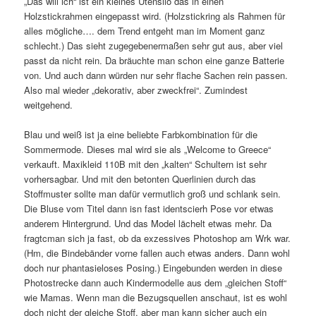
„Das will ich“ ist ein kleines Utensilo das in einen
Holzstickrahmen eingepasst wird. (Holzstickring als Rahmen für
alles mögliche…. dem Trend entgeht man im Moment ganz
schlecht.) Das sieht zugegebenermaßen sehr gut aus, aber viel
passt da nicht rein. Da bräuchte man schon eine ganze Batterie
von. Und auch dann würden nur sehr flache Sachen rein passen.
Also mal wieder „dekorativ, aber zweckfrei“. Zumindest
weitgehend.
Blau und weiß ist ja eine beliebte Farbkombination für die
Sommermode. Dieses mal wird sie als „Welcome to Greece“
verkauft. Maxikleid 110B mit den „kalten“ Schultern ist sehr
vorhersagbar. Und mit den betonten Querlinien durch das
Stoffmuster sollte man dafür vermutlich groß und schlank sein.
Die Bluse vom Titel dann isn fast identscierh Pose vor etwas
anderem Hintergrund. Und das Model lächelt etwas mehr. Da
fragtcman sich ja fast, ob da exzessives Photoshop am Wrk war.
(Hm, die Bindebänder vorne fallen auch etwas anders. Dann wohl
doch nur phantasieloses Posing.) Eingebunden werden in diese
Photostrecke dann auch Kindermodelle aus dem „gleichen Stoff“
wie Mamas. Wenn man die Bezugsquellen anschaut, ist es wohl
doch nicht der gleiche Stoff, aber man kann sicher auch ein