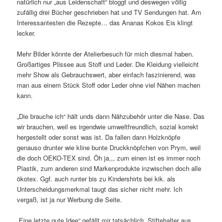
natürlich nur „aus Leidenschaft“ bloggt und deswegen völlig
zufällig drei Bücher geschrieben hat und TV Sendungen hat. Am
Interessantesten die Rezepte… das Ananas Kokos Eis klingt
lecker.
Mehr Bilder könnte der Atelierbesuch für mich diesmal haben.
Großartiges Plissee aus Stoff und Leder. Die Kleidung vielleicht
mehr Show als Gebrauchswert, aber einfach faszinierend, was
man aus einem Stück Stoff oder Leder ohne viel Nähen machen
kann.
„Die brauche ich“ hält unds dann Nähzubehör unter die Nase. Das
wir brauchen, weil es irgendwie umweltfreundlich, sozial korrekt
hergestellt oder sonst was ist. Da fallen dann Holzknöpfe
genauso drunter wie kline bunte Druckknöpfchen von Prym, weil
die doch OEKO-TEX sind. Öh ja,,, zum einen ist es immer noch
Plastik, zum anderen sind Markenprodukte inzwischen doch alle
ökotex. Ggf. auch runter bis zu Kindershirts bei kik. als
Unterscheidungsmerkmal taugt das sicher nicht mehr. Ich
vergaß, ist ja nur Werbung die Seite.
„Eine letzte gute Idee“ gefällt mir tatsächlich, Stiftehalter aus