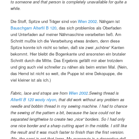
to someone and that person is completely unavailable for quite a
while.
Die Stoff, Spitze und Träger sind von
Wien 2002
. Nähgarn ist
Bauschgarn Alterfil B 120
, das sich problemlos als Oberfaden
und Unterfaden auf meiner Nähmaschine verarbeiten ließ. Am
Schnitt mußte ich die Verarbeitung etwas ändern, denn diese
Spitze konnte ich nicht so teilen, daß sie zwei „schöne“ Kanten
bekommt. Hier bleibt die Bogenkante und ansonsten ein brutaler
Schnitt durch die Mitte. Das Ergebnis gefällt mir aber trotzdem
und ging auch viel schneller zu nähen als beim ersten Mal. (Nein,
das Hemd ist nicht so weit, die Puppe ist eine Dekopuppe, die
viel kleiner ist als ich.)
Fabric, lace and straps are from
Wien 2002
.Sewing thread is
Alterfil B 120 wooly nlyon
, that did work without any problem as
needle and bobbin thread in my sewing machine. I had to chance
the sewing of the pattern a bit, because the lace could not be
separated lengthwise to create two „nice“ borders. So I had only
one nice border and a sharp cutting apart in the middle. I still like
the result and it was much faster to finish than the first version.
(No, the cami is not that large. My manequin is a decorative doll