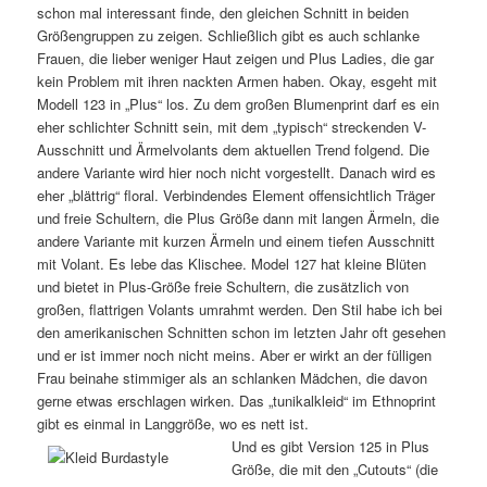
schon mal interessant finde, den gleichen Schnitt in beiden
Größengruppen zu zeigen. Schließlich gibt es auch schlanke
Frauen, die lieber weniger Haut zeigen und Plus Ladies, die gar
kein Problem mit ihren nackten Armen haben. Okay, esgeht mit
Modell 123 in „Plus“ los. Zu dem großen Blumenprint darf es ein
eher schlichter Schnitt sein, mit dem „typisch“ streckenden V-
Ausschnitt und Ärmelvolants dem aktuellen Trend folgend. Die
andere Variante wird hier noch nicht vorgestellt. Danach wird es
eher „blättrig“ floral. Verbindendes Element offensichtlich Träger
und freie Schultern, die Plus Größe dann mit langen Ärmeln, die
andere Variante mit kurzen Ärmeln und einem tiefen Ausschnitt
mit Volant. Es lebe das Klischee. Model 127 hat kleine Blüten
und bietet in Plus-Größe freie Schultern, die zusätzlich von
großen, flattrigen Volants umrahmt werden. Den Stil habe ich bei
den amerikanischen Schnitten schon im letzten Jahr oft gesehen
und er ist immer noch nicht meins. Aber er wirkt an der fülligen
Frau beinahe stimmiger als an schlanken Mädchen, die davon
gerne etwas erschlagen wirken. Das „tunikalkleid“ im Ethnoprint
gibt es einmal in Langgröße, wo es nett ist.
Und es gibt Version 125 in Plus
Größe, die mit den „Cutouts“ (die