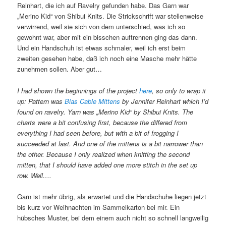
Reinhart, die ich auf Ravelry gefunden habe. Das Garn war
„Merino Kid“ von Shibui Knits. Die Strickschrift war stellenweise
verwirrend, weil sie sich von dem unterschied, was ich so
gewohnt war, aber mit ein bisschen auftrennen ging das dann.
Und ein Handschuh ist etwas schmaler, weil ich erst beim
zweiten gesehen habe, daß ich noch eine Masche mehr hätte
zunehmen sollen. Aber gut…
I had shown the beginnings of the project
here
, so only to wrap it
up: Pattern was
Bias Cable Mittens
by Jennifer Reinhart which I’d
found on ravelry. Yarn was „Merino Kid“ by Shibui Knits. The
charts were a bit confusing first, because the differed from
everything I had seen before, but with a bit of frogging I
succeeded at last. And one of the mittens is a bit narrower than
the other. Because I only realized when knitting the second
mitten, that I should have added one more stitch in the set up
row. Well….
Garn ist mehr übrig, als erwartet und die Handschuhe liegen jetzt
bis kurz vor Weihnachten im Sammelkarton bei mir. Ein
hübsches Muster, bei dem einem auch nicht so schnell langweilig