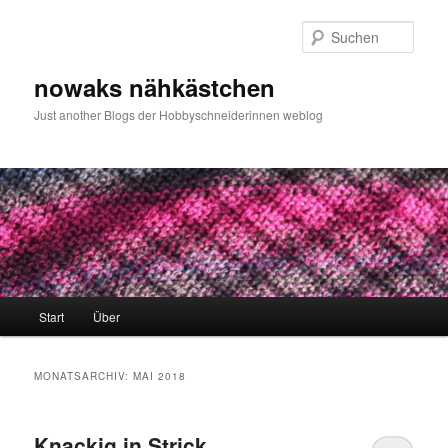
Zum
Zum
primären
sekundären
Such
Inhalt
Inhalt
springen
springen
nowaks nähkästchen
Just another Blogs der Hobbyschneiderinnen weblog
Hauptmenü
Start
Über
MONATSARCHIV:
MAI 2018
Knackig in Strick