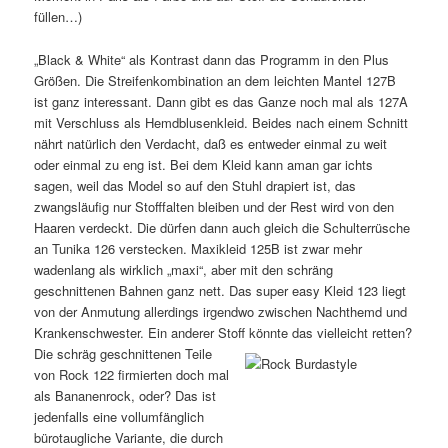
füllen…)
„Black & White“ als Kontrast dann das Programm in den Plus
Größen. Die Streifenkombination an dem leichten Mantel 127B
ist ganz interessant. Dann gibt es das Ganze noch mal als 127A
mit Verschluss als Hemdblusenkleid. Beides nach einem Schnitt
nährt natürlich den Verdacht, daß es entweder einmal zu weit
oder einmal zu eng ist. Bei dem Kleid kann aman gar ichts
sagen, weil das Model so auf den Stuhl drapiert ist, das
zwangsläufig nur Stofffalten bleiben und der Rest wird von den
Haaren verdeckt. Die dürfen dann auch gleich die Schulterrüsche
an Tunika 126 verstecken. Maxikleid 125B ist zwar mehr
wadenlang als wirklich „maxi“, aber mit den schräng
geschnittenen Bahnen ganz nett. Das super easy Kleid 123 liegt
von der Anmutung allerdings irgendwo zwischen Nachthemd und
Krankenschwester. Ein anderer Stoff könnte das vielleicht retten?
Die schräg geschnittenen Teile
von Rock 122 firmierten doch mal
als Bananenrock, oder? Das ist
jedenfalls eine vollumfänglich
bürotaugliche Variante, die durch