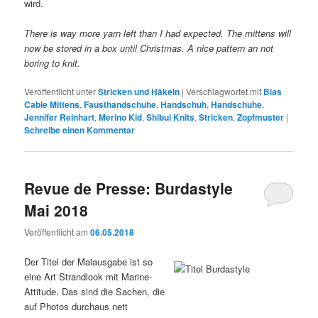
wird.
There is way more yarn left than I had expected. The mittens will
now be stored in a box until Christmas. A nice pattern an not
boring to knit.
Veröffentlicht unter
Stricken und Häkeln
|
Verschlagwortet mit
Bias
Cable Mittens
,
Fausthandschuhe
,
Handschuh
,
Handschuhe
,
Jennifer Reinhart
,
Merino Kid
,
Shibui Knits
,
Stricken
,
Zopfmuster
|
Schreibe einen Kommentar
Revue de Presse: Burdastyle
Mai 2018
Veröffentlicht am
06.05.2018
Der Titel der Maiausgabe ist so
eine Art Strandlook mit Marine-
Attitude. Das sind die Sachen, die
auf Photos durchaus nett