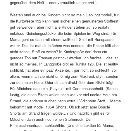
gegenüber dem Heft… oder vermutlich umgekehrt.)
Westen sind auch bei Kindern nicht so mein Lieblingsmodell, für
die Kurzweste 132 kann man sicher einen gemusterten Stoffrest
gut verwenden, aber nicht alle Kinder stehen auf so realatv
nutzlose Kleindungsstücke, die beim Spielen im Weg sind. Für
Mama geht es dann mit einem weißen T-Shirt mit Rundpasse
weiter. Das ist mal ein bißchen was anderes, die Passe fällt aber
nicht schön. Stoff zu weich? In Kindergröße darf dann ein
gerades Top mit Fransen gestrickt werden. Ich fürchte… das ist
nicht so meines. In Langgröße gibt es Tunika 120. Die ist realtiv
schlicht, hat aber ein paar Akzente… gar nicht so schlecht, vor
allem, wenn man sie nicht unförmig zum Maxirock stylt, sondern
zur schmalen Hose. Oder einfach direkt über dem Bikini trägt.
Für Mädchen dann ein „Playsuit“ mit Carmenausschnitt. (Schon
lustig, die einen Eltern wollen nach wie vor viel nackte Haut am
Strand, die anderen suchen nach extra UV-dichtem Stoff… Mama
bekommt mit Modell 105A Shorts. Ob ich jetzt aber Bouclé
Shorts am Strand tragen würde…? Und natürlich gibt es für
Mädchen dann auch noch einen Stufenrock. Der
Prinzessinnentraum schlechthin. (Und eine Lektion für Mama,