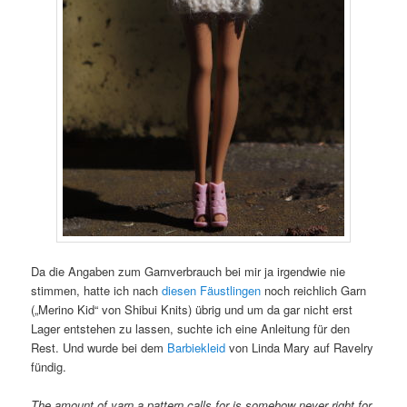
Da die Angaben zum Garnverbrauch bei mir ja irgendwie nie
stimmen, hatte ich nach
diesen Fäustlingen
noch reichlich Garn
(„Merino Kid“ von Shibui Knits) übrig und um da gar nicht erst
Lager entstehen zu lassen, suchte ich eine Anleitung für den
Rest. Und wurde bei dem
Barbiekleid
von Linda Mary auf Ravelry
fündig.
The amount of yarn a pattern calls for is somehow never right for