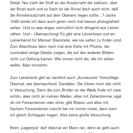
Detail. Nur zieht der Stoff an der Ansatznaht der seltsam, über
der Brust auch und so flach ist der Ärmel doch auch nicht, daß
die Ärmelansatznaht auf dem Oberarm liegen sollte…? Jacke
104B würde ich dann auch geren noch mal besser photograhiert
sehen. Und so was enges vermutlich nicht dringend aus Leinen
nähen. Und – Überraschung! Es gibt eine Leinenhose und ein
Leinenhemd für Männer! Basisteile, wie sie selten zu finden sind.
Zum Abschluss dann noch mal eine Seite mit Photos, die
zumindest einige Details zeigen, die auf den anderen Bildern
nicht zur Geltung kamen. Wie immer nicht die, die ich sehen
wollte. Aber immerhin.
Zum Leinenlook gibt es natürlich auch „Accessoire“ Vorschläge.
Diesmal, wie überraschend, Sandalen. Die führen mich alle nicht
in Versuchung. Denn die zum Binden an der Wade finde ich zwar
schön, aber nicht an meinen Waden, alles mit Zehentrenner, egal
ob mit Fersenriemen oder ohne, gibt Blasen und alles mit
flachem Fersenriemen rutscht bei mir immer runter, dann kann
ich gleich Schlappen tragen. Also keine große Versuchung.
Beim „Legestyle“ darf diesmal ein Mann ran, denn es geht auch