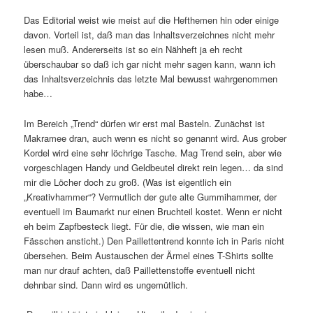
Das Editorial weist wie meist auf die Hefthemen hin oder einige
davon. Vorteil ist, daß man das Inhaltsverzeichnes nicht mehr
lesen muß. Andererseits ist so ein Nähheft ja eh recht
überschaubar so daß ich gar nicht mehr sagen kann, wann ich
das Inhaltsverzeichnis das letzte Mal bewusst wahrgenommen
habe…
Im Bereich „Trend“ dürfen wir erst mal Basteln. Zunächst ist
Makramee dran, auch wenn es nicht so genannt wird. Aus grober
Kordel wird eine sehr löchrige Tasche. Mag Trend sein, aber wie
vorgeschlagen Handy und Geldbeutel direkt rein legen… da sind
mir die Löcher doch zu groß. (Was ist eigentlich ein
„Kreativhammer“? Vermutlich der gute alte Gummihammer, der
eventuell im Baumarkt nur einen Bruchteil kostet. Wenn er nicht
eh beim Zapfbesteck liegt. Für die, die wissen, wie man ein
Fässchen ansticht.) Den Paillettentrend konnte ich in Paris nicht
übersehen. Beim Austauschen der Ärmel eines T-Shirts sollte
man nur drauf achten, daß Paillettenstoffe eventuell nicht
dehnbar sind. Dann wird es ungemütlich.