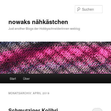
Zum
Zum
primären
sekundären
Such
Inhalt
Inhalt
springen
springen
nowaks nähkästchen
Just another Blogs der Hobbyschneiderinnen weblog
Hauptmenü
Start
Über
MONATSARCHIV:
APRIL 2019
Schmutziger Kolibri