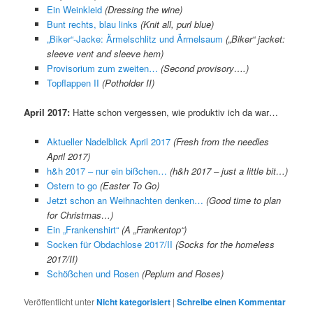
Ein Weinkleid
(Dressing the wine)
Bunt rechts, blau links
(Knit all, purl blue)
„Biker“-Jacke: Ärmelschlitz und Ärmelsaum
(„Biker“ jacket:
sleeve vent and sleeve hem)
Provisorium zum zweiten…
(Second provisory….)
Topflappen II
(Potholder II)
April 2017:
Hatte schon vergessen, wie produktiv ich da war…
Aktueller Nadelblick April 2017
(Fresh from the needles
April 2017)
h&h 2017 – nur ein bißchen…
(h&h 2017 – just a little bit…)
Ostern to go
(Easter To Go)
Jetzt schon an Weihnachten denken…
(Good time to plan
for Christmas…)
Ein „Frankenshirt“
(A „Frankentop“)
Socken für Obdachlose 2017/II
(Socks for the homeless
2017/II)
Schößchen und Rosen
(Peplum and Roses)
Veröffentlicht unter
Nicht kategorisiert
|
Schreibe einen Kommentar