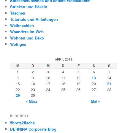
Stöckchen/Memes und andere Webaktionen
Stricken und Häkeln
Taschen
Tutorials und Anleitungen
Weihnachten
Woanders im Web
Wohnen und Deko
Wolliges
APRIL 2019
M
D
M
D
F
S
S
1
2
3
4
5
6
7
8
9
10
11
12
13
14
15
16
17
18
19
20
21
22
23
24
25
26
27
28
29
30
« März
Mai »
BLOGROLL
5brote2fische
BERNINA Corporate Blog