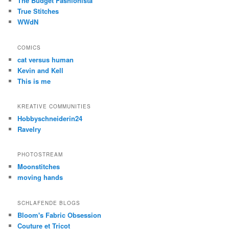
The Budget Fashionista
True Stitches
WWdN
COMICS
cat versus human
Kevin and Kell
This is me
KREATIVE COMMUNITIES
Hobbyschneiderin24
Ravelry
PHOTOSTREAM
Moonstitches
moving hands
SCHLAFENDE BLOGS
Bloom's Fabric Obsession
Couture et Tricot