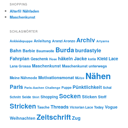
SHOPPING
Alterfil Nähfaden
Maschenkunst
SCHLAGWÖRTER
Archiv
Anleitung
Aranzi Aronzo
Ankleidepuppe
Artyarns
Burda
burdastyle
Bahn
Barbie
Baumwolle
Fahrplan
häkeln
Jacke
Kleid
Lace
Geschenk
Hose
katia
Maschenkunst
Maschenkunst unterwegs
Lana Grossa
Nähen
Motivationsmonat
Meine Nähmode
Mütze
Paris
Pünktlichkeit
Puppe
Schal
Paris-Aachen Challenge
Socken
Sticken
Shopping
Stoff
Seide
Schnitt
Shirt
Stricken
Threads
Vogue
Tasche
Victorian Lace Today
Zeitschrift
Zug
Weihnachten