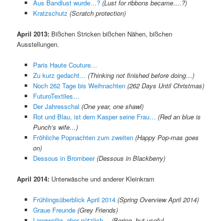
Aus Bandlust wurde…?
(Lust for ribbons became….?)
Kratzschutz
(Scratch protection)
April 2013:
Bißchen Stricken bißchen Nähen, bißchen
Ausstellungen.
Paris Haute Couture…
Zu kurz gedacht…
(Thinking not finished before doing…)
Noch 262 Tage bis Weihnachten
(262 Days Until Christmas)
FuturoTextiles…
Der Jahresschal
(One year, one shawl)
Rot und Blau, ist dem Kasper seine Frau…
(Red an blue is
Punch’s wife…)
Fröhliche Popnachten zum zweiten
(Happy Pop-mas goes
on)
Dessous in Brombeer
(Dessous in Blackberry)
April 2014:
Unterwäsche und anderer Kleinkram
Frühlingsüberblick April 2014
(Spring Overview April 2014)
Graue Freunde
(Grey Friends)
Langweilig, aber nützlich…
(Boring, but useful…