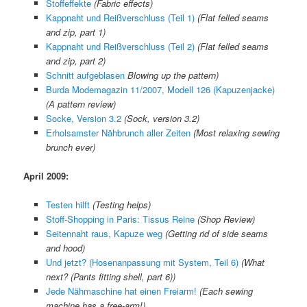
Stoffeffekte
(Fabric effects)
Kappnaht und Reißverschluss (Teil 1)
(Flat felled seams
and zip, part 1)
Kappnaht und Reißverschluss (Teil 2)
(Flat felled seams
and zip, part 2)
Schnitt aufgeblasen
Blowing up the pattern)
Burda Modemagazin 11/2007, Modell 126 (Kapuzenjacke)
(A pattern review)
Socke, Version 3.2
(Sock, version 3.2)
Erholsamster Nähbrunch aller Zeiten
(Most relaxing sewing
brunch ever)
April 2009:
Testen hilft
(Testing helps)
Stoff-Shopping in Paris: Tissus Reine
(Shop Review)
Seitennaht raus, Kapuze weg
(
Getting rid of side seams
and hood
)
Und jetzt? (Hosenanpassung mit System, Teil 6)
(
What
next? (Pants fitting shell, part 6)
)
Jede Nähmaschine hat einen Freiarm!
(
Each sewing
machine has a free-arm!
)