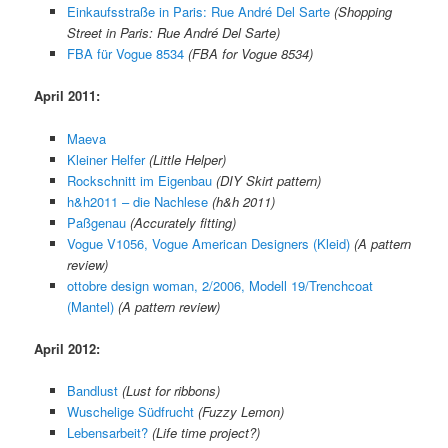
Einkaufsstraße in Paris: Rue André Del Sarte
(
Shopping
Street in Paris: Rue André Del Sarte
)
FBA für Vogue 8534
(FBA for Vogue 8534)
April 2011:
Maeva
Kleiner Helfer
(Little Helper)
Rockschnitt im Eigenbau
(DIY Skirt pattern)
h&h2011 – die Nachlese
(h&h 2011)
Paßgenau
(Accurately fitting)
Vogue V1056, Vogue American Designers (Kleid)
(A pattern
review)
ottobre design woman, 2/2006, Modell 19/Trenchcoat
(Mantel)
(A pattern review)
April 2012:
Bandlust
(Lust for ribbons)
Wuschelige Südfrucht
(Fuzzy Lemon)
Lebensarbeit?
(Life time project?)