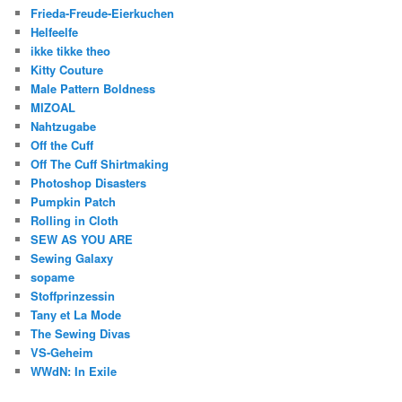
Frieda-Freude-Eierkuchen
Helfeelfe
ikke tikke theo
Kitty Couture
Male Pattern Boldness
MIZOAL
Nahtzugabe
Off the Cuff
Off The Cuff Shirtmaking
Photoshop Disasters
Pumpkin Patch
Rolling in Cloth
SEW AS YOU ARE
Sewing Galaxy
sopame
Stoffprinzessin
Tany et La Mode
The Sewing Divas
VS-Geheim
WWdN: In Exile