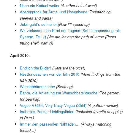
Noch ein Knäuel weiter
(
Another ball of wool
)
Abstepptrick für Ärmel und Hosenbeine
(
Topstitching
sleeves and pants
)
Jetzt geht’s schneller
(
Now I’ll speed up
)
Wir verlassen den Pfad der Tugend (Schnittanpassung mit
System, Teil 7)
(
We are leaving the path of virtue (Pants
fitting shell, part 7)
)
April 2010:
Endlich die Bilder!
(
Here are the pics!
)
Restfundsachen von der h&h 2010
(
More findings from the
h&h 2010
)
Wunschbärentasche
(
Bearbag
)
Bär-ta, die Anleitung zur Wunschbärentasche
(The pattern
for bearbag)
Vogue V8534, Very Easy Vogue (Shirt)
(A pattern review)
Isabelles Pariser Lieblingsläden
(
Isabelles favorite shopping
in Paris
)
Immer den passenden Nähfaden…
(
Always matching
thread…
)