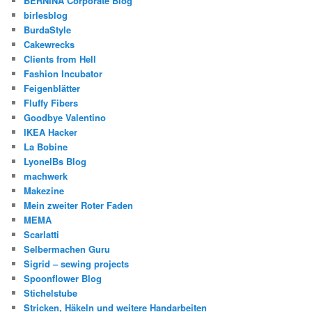
BERNINA Corporate Blog
birlesblog
BurdaStyle
Cakewrecks
Clients from Hell
Fashion Incubator
Feigenblätter
Fluffy Fibers
Goodbye Valentino
IKEA Hacker
La Bobine
LyonelBs Blog
machwerk
Makezine
Mein zweiter Roter Faden
MEMA
Scarlatti
Selbermachen Guru
Sigrid – sewing projects
Spoonflower Blog
Stichelstube
Stricken, Häkeln und weitere Handarbeiten