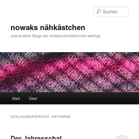
Zum
Zum
primären
sekundären
Such
Inhalt
Inhalt
springen
springen
nowaks nähkästchen
Just another Blogs der Hobbyschneiderinnen weblog
Hauptmenü
Start
Über
SCHLAGWORTARCHIV:
ARTYARNS
Der Jahresschal