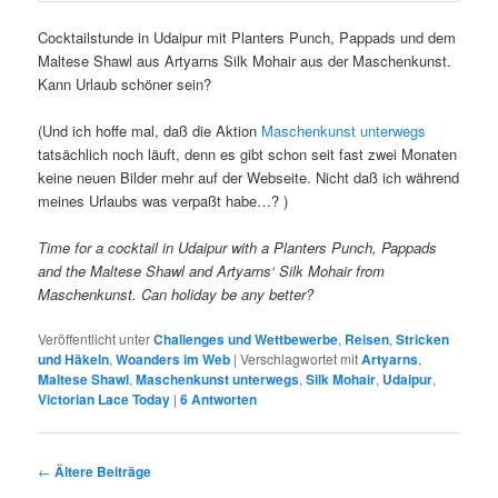
Cocktailstunde in Udaipur mit Planters Punch, Pappads und dem
Maltese Shawl aus Artyarns Silk Mohair aus der Maschenkunst.
Kann Urlaub schöner sein?
(Und ich hoffe mal, daß die Aktion
Maschenkunst unterwegs
tatsächlich noch läuft, denn es gibt schon seit fast zwei Monaten
keine neuen Bilder mehr auf der Webseite. Nicht daß ich während
meines Urlaubs was verpaßt habe…? )
Time for a cocktail in Udaipur with a Planters Punch, Pappads
and the Maltese Shawl and Artyarns‘ Silk Mohair from
Maschenkunst. Can holiday be any better?
Veröffentlicht unter
Challenges und Wettbewerbe
,
Reisen
,
Stricken
und Häkeln
,
Woanders im Web
|
Verschlagwortet mit
Artyarns
,
Maltese Shawl
,
Maschenkunst unterwegs
,
Silk Mohair
,
Udaipur
,
Victorian Lace Today
|
6
Antworten
Beitragsnavigation
←
Ältere Beiträge