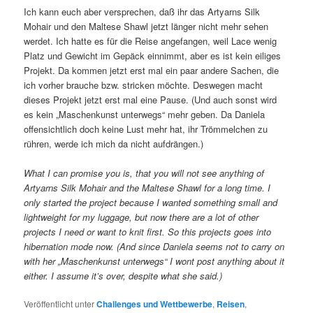
Ich kann euch aber versprechen, daß ihr das Artyarns Silk
Mohair und den Maltese Shawl jetzt länger nicht mehr sehen
werdet. Ich hatte es für die Reise angefangen, weil Lace wenig
Platz und Gewicht im Gepäck einnimmt, aber es ist kein eiliges
Projekt. Da kommen jetzt erst mal ein paar andere Sachen, die
ich vorher brauche bzw. stricken möchte. Deswegen macht
dieses Projekt jetzt erst mal eine Pause. (Und auch sonst wird
es kein „Maschenkunst unterwegs“ mehr geben. Da Daniela
offensichtlich doch keine Lust mehr hat, ihr Trömmelchen zu
rühren, werde ich mich da nicht aufdrängen.)
What I can promise you is, that you will not see anything of
Artyarns Silk Mohair and the Maltese Shawl for a long time. I
only started the project because I wanted something small and
lightweight for my luggage, but now there are a lot of other
projects I need or want to knit first. So this projects goes into
hibernation mode now. (And since Daniela seems not to carry on
with her „Maschenkunst unterwegs“ I wont post anything about it
either. I assume it’s over,
despite what she said
.)
Veröffentlicht unter
Challenges und Wettbewerbe
,
Reisen
,