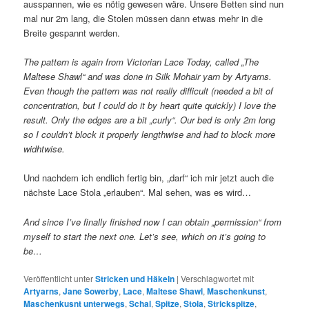
ausspannen, wie es nötig gewesen wäre. Unsere Betten sind nun
mal nur 2m lang, die Stolen müssen dann etwas mehr in die
Breite gespannt werden.
The pattern is again from Victorian Lace Today, called „The
Maltese Shawl“ and was done in Silk Mohair yarn by Artyarns.
Even though the pattern was not really difficult (needed a bit of
concentration, but I could do it by heart quite quickly) I love the
result. Only the edges are a bit „curly“. Our bed is only 2m long
so I couldn’t block it properly lengthwise and had to block more
widhtwise.
Und nachdem ich endlich fertig bin, „darf“ ich mir jetzt auch die
nächste Lace Stola „erlauben“. Mal sehen, was es wird…
And since I’ve finally finished now I can obtain „permission“ from
myself to start the next one. Let’s see, which on it’s going to
be…
Veröffentlicht unter
Stricken und Häkeln
|
Verschlagwortet mit
Artyarns
,
Jane Sowerby
,
Lace
,
Maltese Shawl
,
Maschenkunst
,
Maschenkusnt unterwegs
,
Schal
,
Spitze
,
Stola
,
Strickspitze
,