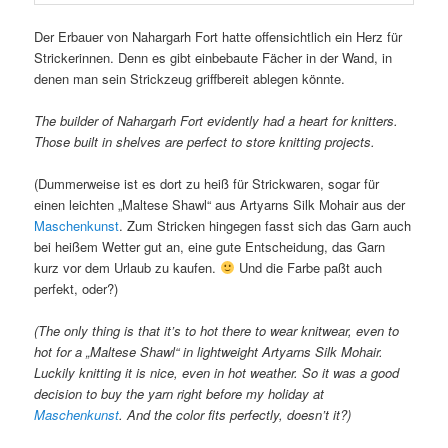
Der Erbauer von Nahargarh Fort hatte offensichtlich ein Herz für
Strickerinnen. Denn es gibt einbebaute Fächer in der Wand, in
denen man sein Strickzeug griffbereit ablegen könnte.
The builder of Nahargarh Fort evidently had a heart for knitters.
Those built in shelves are perfect to store knitting projects.
(Dummerweise ist es dort zu heiß für Strickwaren, sogar für
einen leichten „Maltese Shawl“ aus Artyarns Silk Mohair aus der
Maschenkunst
. Zum Stricken hingegen fasst sich das Garn auch
bei heißem Wetter gut an, eine gute Entscheidung, das Garn
kurz vor dem Urlaub zu kaufen.
Und die Farbe paßt auch
perfekt, oder?)
(The only thing is that it’s to hot there to wear knitwear, even to
hot for a „Maltese Shawl“ in lightweight Artyarns Silk Mohair.
Luckily knitting it is nice, even in hot weather. So it was a good
decision to buy the yarn right before my holiday at
Maschenkunst
. And the color fits perfectly, doesn’t it?)