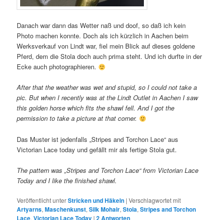
Danach war dann das Wetter naß und doof, so daß ich kein
Photo machen konnte. Doch als ich kürzlich in Aachen beim
Werksverkauf von Lindt war, fiel mein Blick auf dieses goldene
Pferd, dem die Stola doch auch prima steht. Und ich durfte in der
Ecke auch photographieren.
After that the weather was wet and stupid, so I could not take a
pic. But when I recently was at the Lindt Outlet in Aachen I saw
this golden horse which fits the shawl fell. And I got the
permission to take a picture at that corner.
Das Muster ist jedenfalls „Stripes and Torchon Lace“ aus
Victorian Lace today und gefällt mir als fertige Stola gut.
The pattern was „Stripes and Torchon Lace“ from Victorian Lace
Today and I like the finished shawl.
Veröffentlicht unter
Stricken und Häkeln
|
Verschlagwortet mit
Artyarns
,
Maschenkunst
,
Silk Mohair
,
Stola
,
Stripes and Torchon
Lace
,
Victorian Lace Today
|
2
Antworten