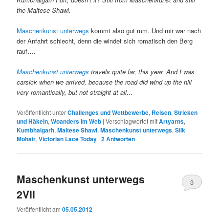
the Maltese Shawl.
Maschenkunst unterwegs
kommt also gut rum. Und mir war nach
der Anfahrt schlecht, denn die windet sich romatisch den Berg
rauf….
Maschenkunst unterwegs
travels quite far, this year. And I was
carsick when we arrived, because the road did wind up the hill
very romantically, but not straight at all…
Veröffentlicht unter
Challenges und Wettbewerbe
,
Reisen
,
Stricken
und Häkeln
,
Woanders im Web
|
Verschlagwortet mit
Artyarns
,
Kumbhalgarh
,
Maltese Shawl
,
Maschenkunst unterwegs
,
Silk
Mohair
,
Victorian Lace Today
|
2
Antworten
Maschenkunst unterwegs
3
2VII
Veröffentlicht am
05.05.2012