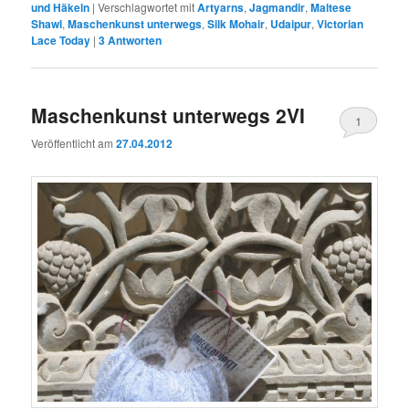
und Häkeln
|
Verschlagwortet mit
Artyarns
,
Jagmandir
,
Maltese
Shawl
,
Maschenkunst unterwegs
,
Silk Mohair
,
Udaipur
,
Victorian
Lace Today
|
3
Antworten
Maschenkunst unterwegs 2VI
1
Veröffentlicht am
27.04.2012