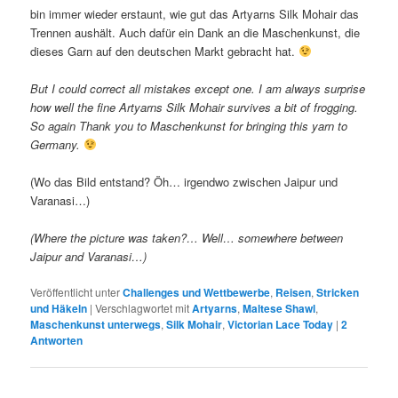
bin immer wieder erstaunt, wie gut das Artyarns Silk Mohair das
Trennen aushält. Auch dafür ein Dank an die Maschenkunst, die
dieses Garn auf den deutschen Markt gebracht hat.
But I could correct all mistakes except one. I am always surprise
how well the fine Artyarns Silk Mohair survives a bit of frogging.
So again Thank you to Maschenkunst for bringing this yarn to
Germany.
(Wo das Bild entstand? Öh… irgendwo zwischen Jaipur und
Varanasi…)
(Where the picture was taken?… Well… somewhere between
Jaipur and Varanasi…)
Veröffentlicht unter
Challenges und Wettbewerbe
,
Reisen
,
Stricken
und Häkeln
|
Verschlagwortet mit
Artyarns
,
Maltese Shawl
,
Maschenkunst unterwegs
,
Silk Mohair
,
Victorian Lace Today
|
2
Antworten