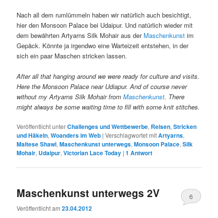
Nach all dem rumlümmeln haben wir natürlich auch besichtigt,
hier den Monsoon Palace bei Udaipur. Und natürlich wieder mit
dem bewährten Artyarns Silk Mohair aus der
Maschenkunst
im
Gepäck. Könnte ja irgendwo eine Warteizeit entstehen, in der
sich ein paar Maschen stricken lassen.
After all that hanging around we were ready for culture and visits.
Here the Monsoon Palace near Udiapur. And of course never
without my Artyarns Silk Mohair from
Maschenkunst
. There
might always be some waiting time to fill with some knit stitches.
Veröffentlicht unter
Challenges und Wettbewerbe
,
Reisen
,
Stricken
und Häkeln
,
Woanders im Web
|
Verschlagwortet mit
Artyarns
,
Maltese Shawl
,
Maschenkunst unterwegs
,
Monsoon Palace
,
Silk
Mohair
,
Udaipur
,
Victorian Lace Today
|
1
Antwort
Maschenkunst unterwegs 2V
6
Veröffentlicht am
23.04.2012