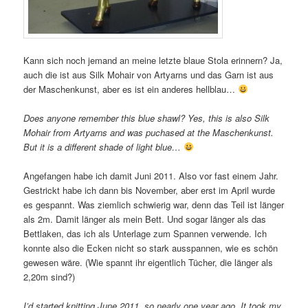
Kann sich noch jemand an meine letzte blaue Stola erinnern? Ja,
auch die ist aus Silk Mohair von Artyarns und das Garn ist aus
der Maschenkunst, aber es ist ein anderes hellblau…
Does anyone remember this blue shawl? Yes, this is also Silk
Mohair from Artyarns and was puchased at the Maschenkunst.
But it is a different shade of light blue…
Angefangen habe ich damit Juni 2011. Also vor fast einem Jahr.
Gestrickt habe ich dann bis November, aber erst im April wurde
es gespannt. Was ziemlich schwierig war, denn das Teil ist länger
als 2m. Damit länger als mein Bett. Und sogar länger als das
Bettlaken, das ich als Unterlage zum Spannen verwende. Ich
konnte also die Ecken nicht so stark ausspannen, wie es schön
gewesen wäre. (Wie spannt ihr eigentlich Tücher, die länger als
2,20m sind?)
I’d started knitting June 2011, so nearly one year ago. It took my