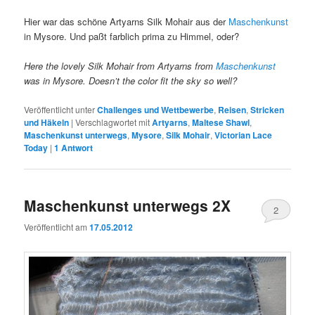
Hier war das schöne Artyarns Silk Mohair aus der
Maschenkunst
in Mysore. Und paßt farblich prima zu Himmel, oder?
Here the lovely Silk Mohair from Artyarns from
Maschenkunst
was in Mysore. Doesn’t the color fit the sky so well?
Veröffentlicht unter
Challenges und Wettbewerbe
,
Reisen
,
Stricken
und Häkeln
|
Verschlagwortet mit
Artyarns
,
Maltese Shawl
,
Maschenkunst unterwegs
,
Mysore
,
Silk Mohair
,
Victorian Lace
Today
|
1
Antwort
Maschenkunst unterwegs 2X
2
Veröffentlicht am
17.05.2012