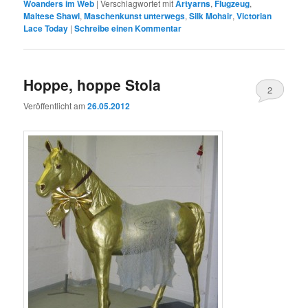
Woanders im Web
|
Verschlagwortet mit
Artyarns
,
Flugzeug
,
Maltese Shawl
,
Maschenkunst unterwegs
,
Silk Mohair
,
Victorian
Lace Today
|
Schreibe einen Kommentar
Hoppe, hoppe Stola
2
Veröffentlicht am
26.05.2012