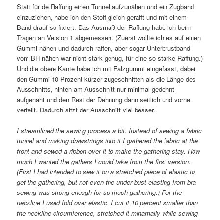
Statt für de Raffung einen Tunnel aufzunähen und ein Zugband
einzuziehen, habe ich den Stoff gleich gerafft und mit einem
Band drauf so fixiert. Das Ausmaß der Raffung habe ich beim
Tragen an Version 1 abgemessen. (Zuerst wollte ich es auf einen
Gummi nähen und dadurch raffen, aber sogar Unterbrustband
vom BH nähen war nicht stark genug, für eine so starke Raffung.)
Und die obere Kante habe ich mit Falzgummi eingefasst, dabei
den Gummi 10 Prozent kürzer zugeschnitten als die Länge des
Ausschnitts, hinten am Ausschnitt nur minimal gedehnt
aufgenäht und den Rest der Dehnung dann seitlich und vorne
verteilt. Dadurch sitzt der Ausschnitt viel besser.
I streamlined the sewing process a bit. Instead of sewing a fabric
tunnel and making drawstrings into it I gathered the fabric at the
front and sewed a ribbon over it to make the gathering stay. How
much I wanted the gathers I could take from the first version.
(First I had intended to sew it on a stretched piece of elastic to
get the gathering, but not even the under bust elasting from bra
sewing was strong enough for so much gathering.) For the
neckline I used fold over elastic. I cut it 10 percent smaller than
the neckline circumference, stretched it minamally while sewing