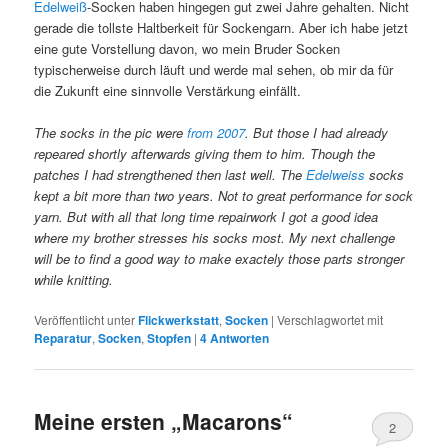
Edelweiß
-Socken haben hingegen gut zwei Jahre gehalten. Nicht
gerade die tollste Haltberkeit für Sockengarn. Aber ich habe jetzt
eine gute Vorstellung davon, wo mein Bruder Socken
typischerweise durch läuft und werde mal sehen, ob mir da für
die Zukunft eine sinnvolle Verstärkung einfällt.
The socks in the pic were
from 2007
. But those I had already
repeared shortly afterwards giving them to him. Though the
patches I had strengthened then last well. The
Edelweiss
socks
kept a bit more than two years. Not to great performance for sock
yarn. But with all that long time repairwork I got a good idea
where my brother stresses his socks most. My next challenge
will be to find a good way to make exactely those parts stronger
while knitting.
Veröffentlicht unter
Flickwerkstatt
,
Socken
|
Verschlagwortet mit
Reparatur
,
Socken
,
Stopfen
|
4
Antworten
Meine ersten „Macarons“
2