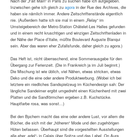
Nach der „Fait Main“ in Paris zu suchen habe ich aufgegeben.
Inzwischen gehe ich gleich zu
agora
in der Rue des Archives, die
haben sie nämlich immer. Andere Zeitschriftenstände eigentlich
nie. (Außerdem hatte ich sie mal in einem „Relay“ im
Umsteigebereich der Metro-Station Châtelet-Les Halles gefunden
und in einem recht kruschtigen und winzigen Zeitschriftenladen in
der Nähe der Place d’Italie, müßte Boulevard Auguste Blanqui
sein. Aber das waren eher Zufallsfunde, daher gleich zu agora.)
Das Heft ist, nicht überraschend, eine Sommerausgabe für den
Übergang zur Ferienzeit. (Die in Frankreich ja im Juli beginnt.)
Die Mischung ist wie üblich, viel Nähen, etwas stricken, etwas
Deko und die eine oder andere Produktwerbung. (Wobei ich bei
letztere ein niedliches Sandspielzeug im Küchendesign sah: Der
längliche Sandeimer ergibt umgedreht einen Küchenherd mit zwei
Platten und die Sandförmchen ergeben z.B. Kuchstücke.
Hauptfarbe rosa, was sonst…)
Bei den Bpchern macht das eine oder andere Lust, vor allem die
Bücher, die sich mit der „höheren“ Mode und den zugehörigen
Hüten befassen. Überhaupt sind die vorgestellten Ausstellungen
alle eher „edel“- in Calais über Spitze und das Label „On Aura