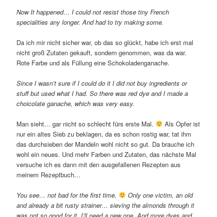
Now It happened… I could not resist those tiny French
specialities any longer. And had to try making some.
Da ich mir nicht sicher war, ob das so glückt, habe ich erst mal
nicht groß Zutaten gekauft, sondern genommen, was da war.
Rote Farbe und als Füllung eine Schokoladenganache.
Since I wasn’t sure if I could do it I did not buy ingredients or
stuff but used what I had. So there was red dye and I made a
choicolate ganache, which was very easy.
Man sieht… gar nicht so schlecht fürs erste Mal.
Als Opfer ist
nur ein altes Sieb zu beklagen, da es schon rostig war, tat ihm
das durchsieben der Mandeln wohl nicht so gut. Da brauche ich
wohl ein neues. Und mehr Farben und Zutaten, das nächste Mal
versuche ich es dann mit den ausgefallenen Rezepten aus
meinem Rezeptbuch…
You see… not bad for the first time.
Only one victim, an old
and already a bit rusty strainer… sieving the almonds through it
was not so good for it. I’ll need a new one. And more dyes and