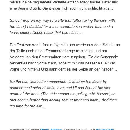
mich für eine bequemere Variante entschieden: flache Treter und
eine Jeans Clutch. Sieht eigentlich auch nicht schlecht aus…
Since I was on my way to a city tour (after taking the pics with
the timer) I decided for a mor comfortable version: flats and a
jeans clutch. Doesn’t look that bad either…
Der Test war somit fast erfolgreich, ich werde aus dem Schnitt an
der Taille noch einen Zentimeter Länge rausnehen und am
Vorderteil an den Seitennähten 2cm zugeben. (Da die Seitennaht
tendentiell nach vorne zieht, scheint mir das besser als je 1cm
vorne und hinten.) Und dann geht es der Seide an den Kragen…
So the test was quite successful. I’ll shorten the dress by
another centimeter at waist level and I’ll add 2cm at the side
seam of the front. (The side seams are pulling a bit forward, so
that seems better than adding 1cm at front and back.) And then
it’s time for the silk…
Veröffentlicht unter
Mode
,
Nähen
|
Verschlagwortet mit
Baumwolle
,