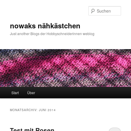
Zum
Zum
primären
sekundären
Such
Inhalt
Inhalt
springen
springen
nowaks nähkästchen
Just another Blogs der Hobbyschneiderinnen weblog
Hauptmenü
Start
Über
MONATSARCHIV:
JUNI 2014
Test mit Rosen