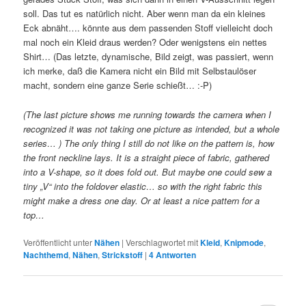
soll. Das tut es natürlich nicht. Aber wenn man da ein kleines
Eck abnäht…. könnte aus dem passenden Stoff vielleicht doch
mal noch ein Kleid draus werden? Oder wenigstens ein nettes
Shirt… (Das letzte, dynamische, Bild zeigt, was passiert, wenn
ich merke, daß die Kamera nicht ein Bild mit Selbstaulöser
macht, sondern eine ganze Serie schießt… :-P)
(The last picture shows me running towards the camera when I
recognized it was not taking one picture as intended, but a whole
series… ) The only thing I still do not like on the pattern is, how
the front neckline lays. It is a straight piece of fabric, gathered
into a V-shape, so it does fold out. But maybe one could sew a
tiny „V“ into the foldover elastic… so with the right fabric this
might make a dress one day. Or at least a nice pattern for a
top…
Veröffentlicht unter
Nähen
|
Verschlagwortet mit
Kleid
,
Knipmode
,
Nachthemd
,
Nähen
,
Strickstoff
|
4
Antworten