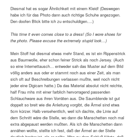
Diesmal hat es sogar Ähnlichkeit mit einem Kleid! (Deswegen
habe ich für das Photo dann auch richtige Schuhe angezogen.
Den doofen Blick bitte ich zu entschuldigen….)
This time it even comes close to a dress! (So I wore shoes for
the photo. Please excuse the extremely stupid look…)
Mein Stoff hat diesmal etwas mehr Stand, es ist ein Rippenstrick
aus Baumwolle, eher schon feiner Strick als noch Jersey. (Auch
so eine Internettausch… entweder sah das Muster auf dem Bild
völlig anders aus oder er stammt noch aus einer Zeit, als man
sich oft auf Beschreibungen verlassen mußte, weil noch nicht
jeder eine Digicam hatte.) Da das Material absolut nicht reichte,
half Frau mhs mit einer farblich hervorragend passenden
Schlauchware aus ihren Vorräten aus. Die Saumblende ist gut
doppelt so breit wie die Anleitung vorgibt, die Ärmel sind etwa
5cm kürzer. Halb versehentlich, weil ich dachte, die Linie auf
dem Schnitt wäre die Stelle, wo dann die Manschetten noch mal
extra abgepaust werden mußten. Als ich die Manschetten dann
annähen wollte, stellte ich fest, daß der Ärmel an der Stelle
deutlich breiter ist, als er sollte. Was zu dem Schluß führte, daß