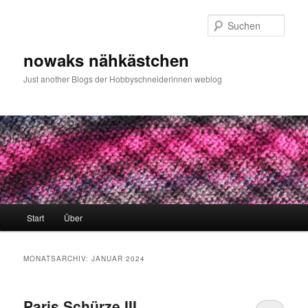
Zum
Zum
primären
sekundären
Such
Inhalt
Inhalt
springen
springen
nowaks nähkästchen
Just another Blogs der Hobbyschneiderinnen weblog
Hauptmenü
Start
Über
MONATSARCHIV:
JANUAR 2024
Paris Schürze III