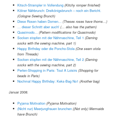
Kitsch-Strampler in Vollendung
(Kitchy romper finished)
Kölner Nähbrunch: Dreikönigsbrunch – noch ein Bericht.
(Cologne Sewing Brunch)
Diese Rosen haben Dornen…
(Theses roses have thorns…)
… dieser Schnitt aber auch!
(… also has the pattern)
Quasimodo…
(Pattern modifications for Quasimodo)
Socken stopfen mit der Nähmaschine, Teil 1
(Darning
socks with the sewing machine, part 1)
Happy Birthday oder die Poncho-Stola
(One seam stola
from Threads)
Socken stopfen mit der Nähmaschine, Teil 2
(Darning
socks with the sewing machine, part 2)
Perlen-Shopping in Paris: Tout A Loisirs
(Shopping for
beads in Paris)
Nochmal Happy Birthday: Keks-Bag No1
(Another bag)
Januar 2008:
Pyjama Motivation
(Pyjama Motivation)
(Nicht nur) Meerjungfrauen brunchen
((Not only) Mermaids
have Brunch)