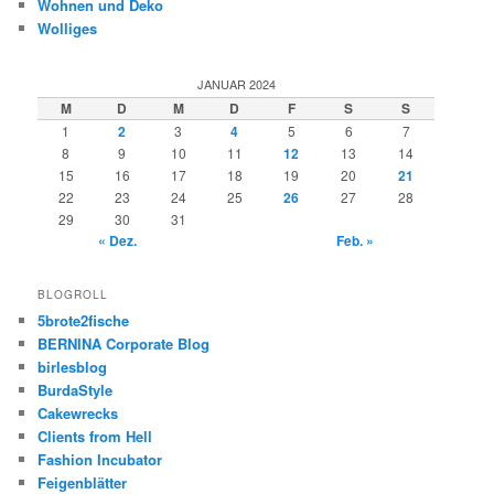
Wohnen und Deko
Wolliges
JANUAR 2024
M
D
M
D
F
S
S
1
2
3
4
5
6
7
8
9
10
11
12
13
14
15
16
17
18
19
20
21
22
23
24
25
26
27
28
29
30
31
« Dez.
Feb. »
BLOGROLL
5brote2fische
BERNINA Corporate Blog
birlesblog
BurdaStyle
Cakewrecks
Clients from Hell
Fashion Incubator
Feigenblätter