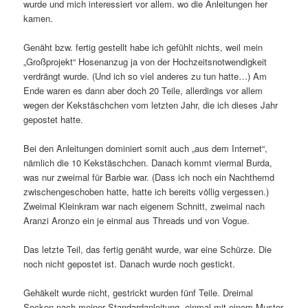
wurde und mich interessiert vor allem. wo die Anleitungen her
kamen.
Genäht bzw. fertig gestellt habe ich gefühlt nichts, weil mein
„Großprojekt“ Hosenanzug ja von der Hochzeitsnotwendigkeit
verdrängt wurde. (Und ich so viel anderes zu tun hatte…) Am
Ende waren es dann aber doch 20 Teile, allerdings vor allem
wegen der Kekstäschchen vom letzten Jahr, die ich dieses Jahr
gepostet hatte.
Bei den Anleitungen dominiert somit auch „aus dem Internet“,
nämlich die 10 Kekstäschchen. Danach kommt viermal Burda,
was nur zweimal für Barbie war. (Dass ich noch ein Nachthemd
zwischengeschoben hatte, hatte ich bereits völlig vergessen.)
Zweimal Kleinkram war nach eigenem Schnitt, zweimal nach
Aranzi Aronzo ein je einmal aus Threads und von Vogue.
Das letzte Teil, das fertig genäht wurde, war eine Schürze. Die
noch nicht gepostet ist. Danach wurde noch gestickt.
Gehäkelt wurde nicht, gestrickt wurden fünf Teile. Dreimal
Socken nach meiner Standardanleitung, einmal mit einem Muster