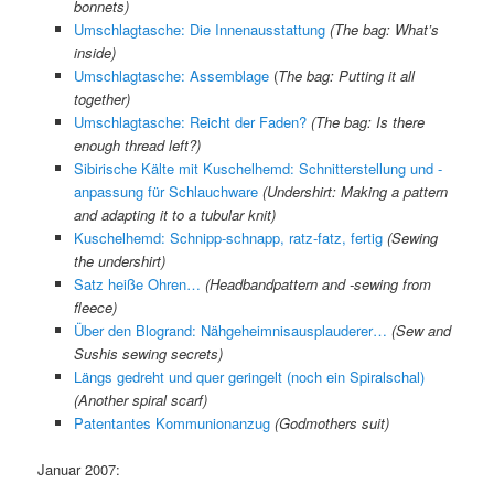
bonnets)
Umschlagtasche: Die Innenausstattung
(The bag: What’s
inside)
Umschlagtasche: Assemblage
(
The bag: Putting it all
together)
Umschlagtasche: Reicht der Faden?
(The bag: Is there
enough thread left?)
Sibirische Kälte mit Kuschelhemd: Schnitterstellung und -
anpassung für Schlauchware
(Undershirt: Making a pattern
and adapting it to a tubular knit)
Kuschelhemd: Schnipp-schnapp, ratz-fatz, fertig
(Sewing
the undershirt)
Satz heiße Ohren…
(Headbandpattern and -sewing from
fleece)
Über den Blogrand: Nähgeheimnisausplauderer…
(Sew and
Sushis sewing secrets)
Längs gedreht und quer geringelt (noch ein Spiralschal)
(Another spiral scarf)
Patentantes Kommunionanzug
(Godmothers suit)
Januar 2007: