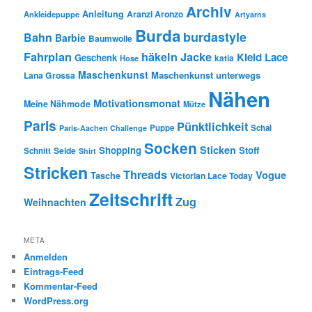
Archiv
Anleitung
Aranzi Aronzo
Ankleidepuppe
Artyarns
Burda
burdastyle
Bahn
Barbie
Baumwolle
Fahrplan
häkeln
Jacke
Kleid
Lace
Geschenk
Hose
katia
Maschenkunst
Maschenkunst unterwegs
Lana Grossa
Nähen
Motivationsmonat
Meine Nähmode
Mütze
Paris
Pünktlichkeit
Puppe
Schal
Paris-Aachen Challenge
Socken
Sticken
Shopping
Stoff
Seide
Schnitt
Shirt
Stricken
Threads
Vogue
Tasche
Victorian Lace Today
Zeitschrift
Zug
Weihnachten
META
Anmelden
Eintrags-Feed
Kommentar-Feed
WordPress.org