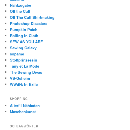
Nahtzugabe
Off the Cuff
Off The Cuff Shirtmaking
Photoshop Disasters
Pumpkin Patch
Rolling in Cloth
SEW AS YOU ARE
Sewing Galaxy
sopame
Stoffprinzessin
Tany et La Mode
The Sewing Divas
VS-Geheim
WWdN: In Exile
SHOPPING
Alterfil Nähfaden
Maschenkunst
SCHLAGWÖRTER