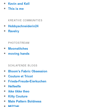
Kevin and Kell
This is me
KREATIVE COMMUNITIES
Hobbyschneiderin24
Ravelry
PHOTOSTREAM
Moonstitches
moving hands
SCHLAFENDE BLOGS
Bloom's Fabric Obsession
Couture et Tricot
Frieda-Freude-Eierkuchen
Helfeelfe
ikke tikke theo
Kitty Couture
Male Pattern Boldness
MIZOAL