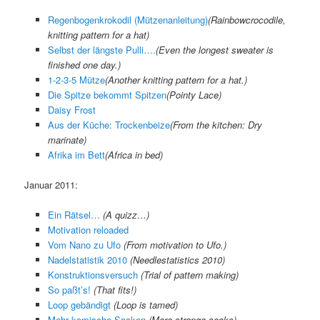
Regenbogenkrokodil (Mützenanleitung)
(
Rainbowcrocodile,
knitting pattern for a hat
)
Selbst der längste Pulli….
(
Even the longest sweater is
finished one day.
)
1-2-3-5 Mütze
(Another knitting pattern for a hat.)
Die Spitze bekommt Spitzen
(
Pointy Lace
)
Daisy Frost
Aus der Küche: Trockenbeize
(
From the kitchen: Dry
marinate
)
Afrika im Bett
(
Africa in bed
)
Januar 2011:
Ein Rätsel…
(A quizz…)
Motivation reloaded
Vom Nano zu Ufo
(From motivation to Ufo.)
Nadelstatistik 2010
(Needlestatistics 2010)
Konstruktionsversuch
(Trial of pattern making)
So paßt’s!
(That fits!)
Loop gebändigt
(Loop is tamed)
Mehr komische Socken
(More strange socks)