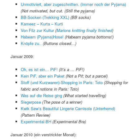
Unmotiviert, aber zugeschnitten. (Immer noch der Pyjama)
(Not motivated, but cut. (Still the pyjama)
BB-Socken (Trekking XXL)
(BB socks)
Kameez – Kurta – Kurti
Von Filz zur Kultur
(
Marions knitting finally finished
)
Habeam (Pyjama)Hose!
(Habeam pyjama bottoms!)
Knöpfe zu..
(Buttons closed…)
Januar 2009:
Oh, es ist ein… PiF!
(It’s a … PiF!)
Kein PiF, aber ein Paket
(Not a Pif; but a parcel)
Stoff (und Kurzwaren)-Shopping in Paris: Toto
(Shopping for
fabric and notions in Paris: Toto)
Was auf die Reise ging
(
What started travelling
)
Siegerpose
(The pose of a winner)
Kwik Sew’s Beautiful Lingerie Camisole (Unterhemd)
(Pattern Review)
Experimental-BH
(Experimental Bra)
Januar 2010 (ein verstrickter Monat):