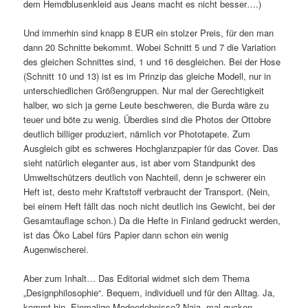
dem Hemdblusenkleid aus Jeans macht es nicht besser….)
Und immerhin sind knapp 8 EUR ein stolzer Preis, für den man
dann 20 Schnitte bekommt. Wobei Schnitt 5 und 7 die Variation
des gleichen Schnittes sind, 1 und 16 desgleichen. Bei der Hose
(Schnitt 10 und 13) ist es im Prinzip das gleiche Modell, nur in
unterschiedlichen Größengruppen. Nur mal der Gerechtigkeit
halber, wo sich ja gerne Leute beschweren, die Burda wäre zu
teuer und böte zu wenig. Überdies sind die Photos der Ottobre
deutlich billiger produziert, nämlich vor Phototapete. Zum
Ausgleich gibt es schweres Hochglanzpapier für das Cover. Das
sieht natürlich eleganter aus, ist aber vom Standpunkt des
Umweltschützers deutlich von Nachteil, denn je schwerer ein
Heft ist, desto mehr Kraftstoff verbraucht der Transport. (Nein,
bei einem Heft fällt das noch nicht deutlich ins Gewicht, bei der
Gesamtauflage schon.) Da die Hefte in Finland gedruckt werden,
ist das Öko Label fürs Papier dann schon ein wenig
Augenwischerei.
Aber zum Inhalt… Das Editorial widmet sich dem Thema
„Designphilosophie“. Bequem, individuell und für den Alltag. Ja,
kommt hin. Einmalige Modeerlebnisse? Naja, mal gucken.