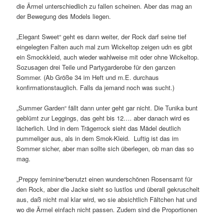
die Ärmel unterschiedlich zu fallen scheinen. Aber das mag an
der Bewegung des Models liegen.
„Elegant Sweet“ geht es dann weiter, der Rock darf seine tief
eingelegten Falten auch mal zum Wickeltop zeigen udn es gibt
ein Smockkleid, auch wieder wahlweise mit oder ohne Wickeltop.
Sozusagen drei Teile und Partygarderobe für den ganzen
Sommer. (Ab Größe 34 im Heft und m.E. durchaus
konfirmationstauglich. Falls da jemand noch was sucht.)
„Summer Garden“ fällt dann unter geht gar nicht. Die Tunika bunt
geblümt zur Leggings, das geht bis 12…. aber danach wird es
lächerlich. Und in dem Trägerrock sieht das Mädel deutlich
pummeliger aus, als in dem Smok-Kleid. Luftig ist das im
Sommer sicher, aber man sollte sich überlegen, ob man das so
mag.
„Preppy feminine“benutzt einen wunderschönen Rosensamt für
den Rock, aber die Jacke sieht so lustlos und überall gekruschelt
aus, daß nicht mal klar wird, wo sie absichtlich Fältchen hat und
wo die Ärmel einfach nicht passen. Zudem sind die Proportionen