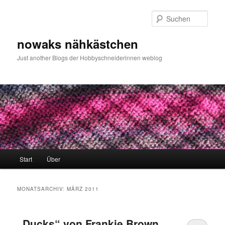
Zum
Zum
primären
sekundären
Such
Inhalt
Inhalt
springen
springen
nowaks nähkästchen
Just another Blogs der Hobbyschneiderinnen weblog
Hauptmenü
Start
Über
MONATSARCHIV:
MÄRZ 2011
„Ducks“ von Frankie Brown,