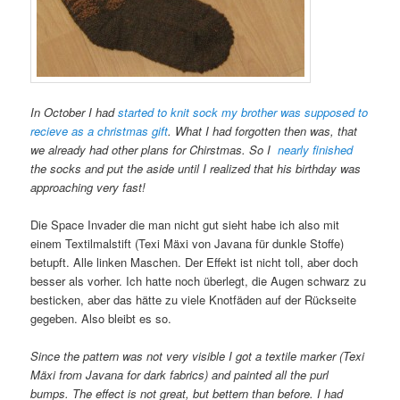
In October I had
started to knit sock my brother was supposed to
recieve as a christmas gift
. What I had forgotten then was, that
we already had other plans for Chirstmas. So I
nearly finished
the socks and put the aside until I realized that his birthday was
approaching very fast!
Die Space Invader die man nicht gut sieht habe ich also mit
einem Textilmalstift (Texi Mäxi von Javana für dunkle Stoffe)
betupft. Alle linken Maschen. Der Effekt ist nicht toll, aber doch
besser als vorher. Ich hatte noch überlegt, die Augen schwarz zu
besticken, aber das hätte zu viele Knotfäden auf der Rückseite
gegeben. Also bleibt es so.
Since the pattern was not very visible I got a textile marker (Texi
Mäxi from Javana for dark fabrics)
and painted
all the purl
bumps. The effect is not great, but bettern than before. I had