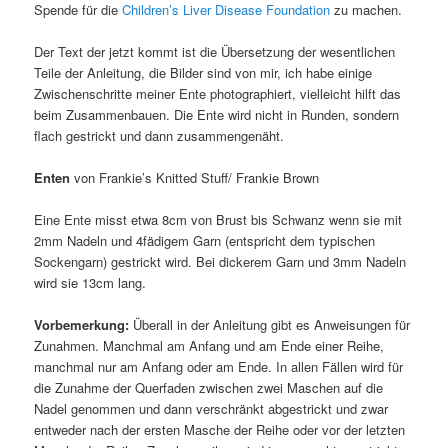
Spende für die
Children’s Liver Disease Foundation
zu machen.
Der Text der jetzt kommt ist die Übersetzung der wesentlichen
Teile der Anleitung, die Bilder sind von mir, ich habe einige
Zwischenschritte meiner Ente photographiert, vielleicht hilft das
beim Zusammenbauen. Die Ente wird nicht in Runden, sondern
flach gestrickt und dann zusammengenäht.
Enten
von Frankie’s Knitted Stuff/ Frankie Brown
Eine Ente misst etwa 8cm von Brust bis Schwanz wenn sie mit
2mm Nadeln und 4fädigem Garn (entspricht dem typischen
Sockengarn) gestrickt wird. Bei dickerem Garn und 3mm Nadeln
wird sie 13cm lang.
Vorbemerkung:
Überall in der Anleitung gibt es Anweisungen für
Zunahmen. Manchmal am Anfang und am Ende einer Reihe,
manchmal nur am Anfang oder am Ende. In allen Fällen wird für
die Zunahme der Querfaden zwischen zwei Maschen auf die
Nadel genommen und dann verschränkt abgestrickt und zwar
entweder nach der ersten Masche der Reihe oder vor der letzten