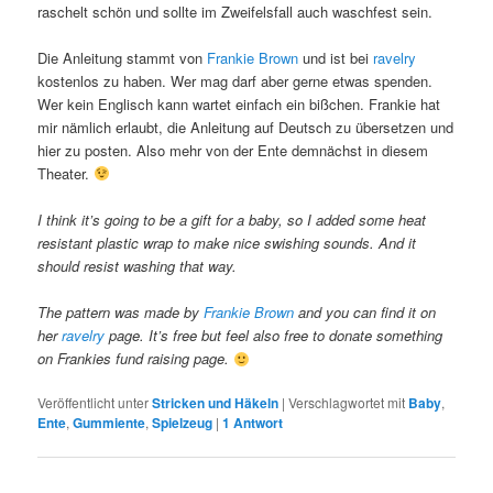
raschelt schön und sollte im Zweifelsfall auch waschfest sein.
Die Anleitung stammt von
Frankie Brown
und ist bei
ravelry
kostenlos zu haben. Wer mag darf aber gerne etwas spenden.
Wer kein Englisch kann wartet einfach ein bißchen. Frankie hat
mir nämlich erlaubt, die Anleitung auf Deutsch zu übersetzen und
hier zu posten. Also mehr von der Ente demnächst in diesem
Theater.
I think it’s going to be a gift for a baby, so I added some heat
resistant plastic wrap to make nice swishing sounds. And it
should resist washing that way.
The pattern was made by
Frankie Brown
and you can find it on
her
ravelry
page. It’s free but feel also free to donate something
on Frankies fund raising page.
Veröffentlicht unter
Stricken und Häkeln
|
Verschlagwortet mit
Baby
,
Ente
,
Gummiente
,
Spielzeug
|
1
Antwort