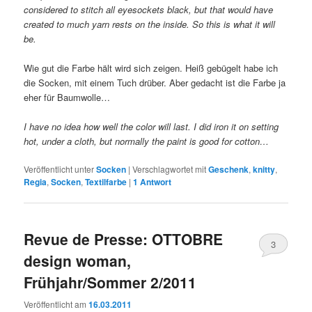
considered to stitch all eyesockets black, but that would have
created to much yarn rests on the inside. So this is what it will
be.
Wie gut die Farbe hält wird sich zeigen. Heiß gebügelt habe ich
die Socken, mit einem Tuch drüber. Aber gedacht ist die Farbe ja
eher für Baumwolle…
I have no idea how well the color will last. I did iron it on setting
hot, under a cloth, but normally the paint is good for cotton…
Veröffentlicht unter
Socken
|
Verschlagwortet mit
Geschenk
,
knitty
,
Regia
,
Socken
,
Textilfarbe
|
1
Antwort
Revue de Presse: OTTOBRE
3
design woman,
Frühjahr/Sommer 2/2011
Veröffentlicht am
16.03.2011