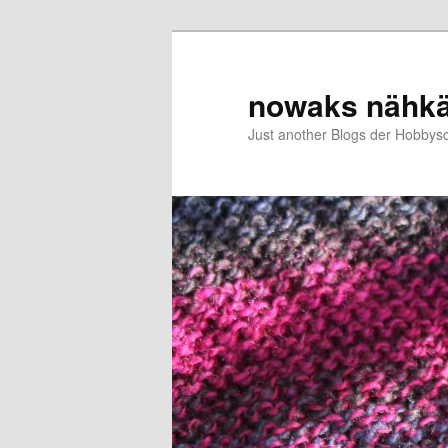
Zum
Zum
primären
sekundären
Inhalt
Inhalt
nowaks nähk
springen
springen
Just another Blogs der Hobbys