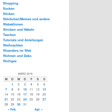
Shopping
Socken
Sticken
Stöckchen/Memes und andere
Webaktionen
Stricken und Häkeln
Taschen
Tutorials und Anleitungen
Weihnachten
Woanders im Web
Wohnen und Deko
Wolliges
MÄRZ 2016
M
D
M
D
F
S
S
1
2
3
4
5
6
7
8
9
10
11
12
13
14
15
16
17
18
19
20
21
22
23
24
25
26
27
28
29
30
31
« Feb.
Apr. »