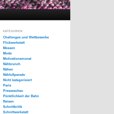
KATEGORIEN
Challenges und Wettbewerbe
Flickwerkstatt
Messen
Mode
Motivationsmonat
Nähbrunch
Nähen
Nähfußparade
Nicht kategorisiert
Paris
Presseschau
Pünktlichkeit der Bahn
Reisen
Schnittkritik
Schnittwerkstatt