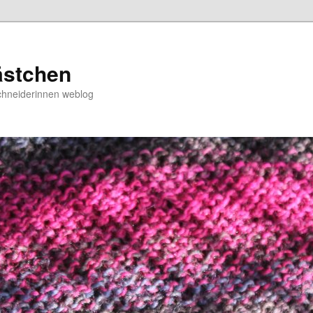
ästchen
chneiderinnen weblog