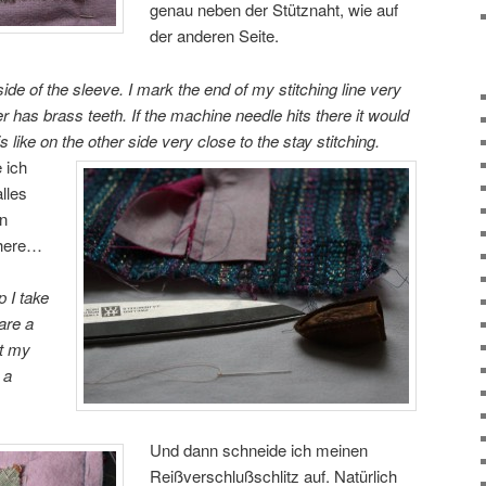
genau neben der Stütznaht, wie auf
der anderen Seite.
side of the sleeve. I mark the end of my stitching line very
r has brass teeth. If the machine needle hits there it would
like on the other side very close to the stay stitching.
 ich
lles
en
chere…
p I take
are a
at my
 a
Und dann schneide ich meinen
Reißverschlußschlitz auf. Natürlich