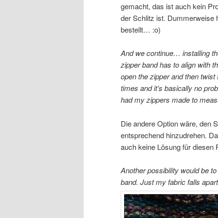
gemacht, das ist auch kein P
der Schlitz ist. Dummerweise
bestellt… :o)
And we continue… installing th
zipper band has to align with t
open the zipper and then twist 
times and it’s basically no pro
had my zippers made to measur
Die andere Option wäre, den S
entsprechend hinzudrehen. Da 
auch keine Lösung für diesen F
Another possibility would be to
band. Just my fabric falls apart