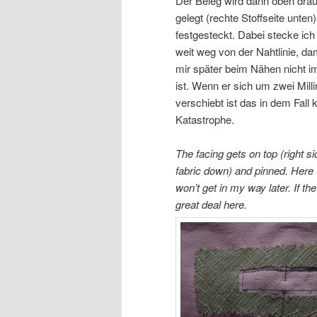
Der Beleg wird dann oben drau
gelegt (rechte Stoffseite unten
festgesteckt. Dabei stecke ich
weit weg von der Nahtlinie, dam
mir später beim Nähen nicht 
ist. Wenn er sich um zwei Mill
verschiebt ist das in dem Fall 
Katastrophe.
The facing gets on top (right si
fabric down) and pinned. Here I
won’t get in my way later. If th
great deal here.