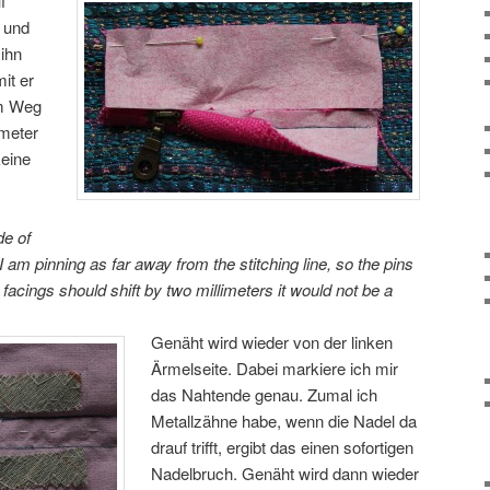
f
) und
 ihn
it er
im Weg
imeter
keine
de of
 am pinning as far away from the stitching line, so the pins
e facings should shift by two millimeters it would not be a
Genäht wird wieder von der linken
Ärmelseite. Dabei markiere ich mir
das Nahtende genau. Zumal ich
Metallzähne habe, wenn die Nadel da
drauf trifft, ergibt das einen sofortigen
Nadelbruch. Genäht wird dann wieder