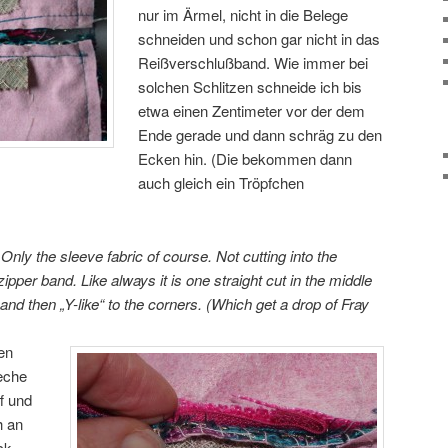
nur im Ärmel, nicht in die Belege
schneiden und schon gar nicht in das
Reißverschlußband. Wie immer bei
solchen Schlitzen schneide ich bis
etwa einen Zentimeter vor der dem
Ende gerade und dann schräg zu den
Ecken hin. (Die bekommen dann
auch gleich ein Tröpfchen
nly the sleeve fabric of course. Not cutting into the
ipper band. Like always it is one straight cut in the middle
and then „Y-like“ to the corners. (Which get a drop of Fray
en
eche
f und
h an
ck.