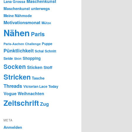
Maschenkunst
Lana Grossa
Maschenkunst unterwegs
Meine Nähmode
Motivationsmonat
Mütze
Nähen
Paris
Puppe
Paris-Aachen Challenge
Pünktlichkeit
Schal
Schnitt
Shopping
Seide
Shirt
Socken
Sticken
Stoff
Stricken
Tasche
Threads
Victorian Lace Today
Vogue
Weihnachten
Zeitschrift
Zug
META
Anmelden