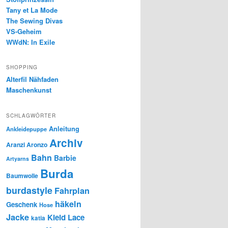
Tany et La Mode
The Sewing Divas
VS-Geheim
WWdN: In Exile
SHOPPING
Alterfil Nähfaden
Maschenkunst
SCHLAGWÖRTER
Anleitung
Ankleidepuppe
Archiv
Aranzi Aronzo
Bahn
Barbie
Artyarns
Burda
Baumwolle
burdastyle
Fahrplan
häkeln
Geschenk
Hose
Jacke
Kleid
Lace
katia