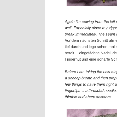
Again I’m sewing from the left 
well. Especially since my zippe
break immediately. The seam is 
Vor dem nächsten Schritt atme
tief durch und lege schon mal a
bereit… eingefädelte Nadel, d
Fingerhut und eine scharfe S
Before I am taking the next ste
a deeeep breath and then prep
few things to have them right 
fingertips… a threaded needle,
thimble and sharp scissors…