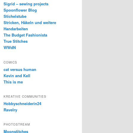
Sigrid – sewing projects
Spoonflower Blog
Stichelstube
Stricken, Häkeln und weitere
Handarbeiten
The Budget Fashionista
True Stitches
WWdN
COMICS
cat versus human
Kevin and Kell
This is me
KREATIVE COMMUNITIES
Hobbyschneiderin24
Ravelry
PHOTOSTREAM
Moonstitches