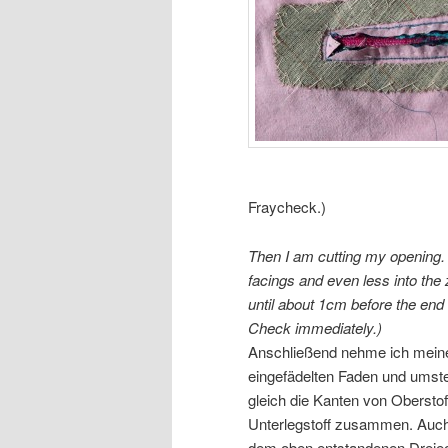
Fraycheck.)
Then I am cutting my opening. O
facings and even less into the z
until about 1cm before the end 
Check immediately.)
Anschließend nehme ich mein
eingefädelten Faden und umst
gleich die Kanten von Oberstof
Unterlegstoff zusammen. Auc
dem oben entstandenen Dreie