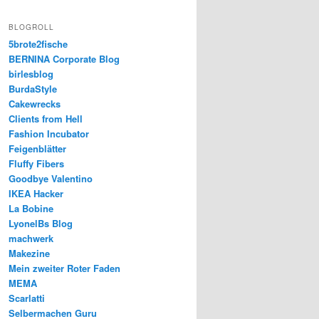
BLOGROLL
5brote2fische
BERNINA Corporate Blog
birlesblog
BurdaStyle
Cakewrecks
Clients from Hell
Fashion Incubator
Feigenblätter
Fluffy Fibers
Goodbye Valentino
IKEA Hacker
La Bobine
LyonelBs Blog
machwerk
Makezine
Mein zweiter Roter Faden
MEMA
Scarlatti
Selbermachen Guru