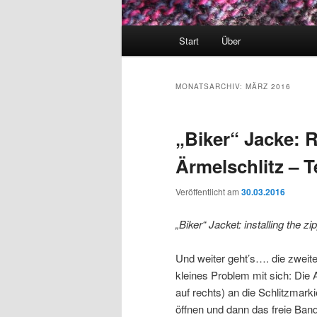
Hauptmenü
Start
Über
MONATSARCHIV:
MÄRZ 2016
„Biker“ Jacke: 
Ärmelschlitz – Te
Veröffentlicht am
30.03.2016
„Biker“ Jacket: installing the z
Und weiter geht’s…. die zweite
kleines Problem mit sich: Di
auf rechts) an die Schlitzma
öffnen und dann das freie Ban