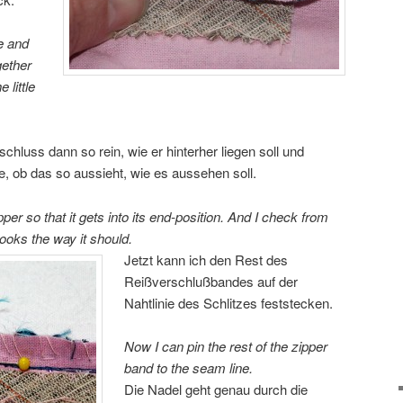
e and
gether
 little
hluss dann so rein, wie er hinterher liegen soll und
te, ob das so aussieht, wie es aussehen soll.
pper so that it gets into its end-position. And I check from
 looks the way it should.
Jetzt kann ich den Rest des
Reißverschlußbandes auf der
Nahtlinie des Schlitzes feststecken.
Now I can pin the rest of the zipper
band to the seam line.
Die Nadel geht genau durch die