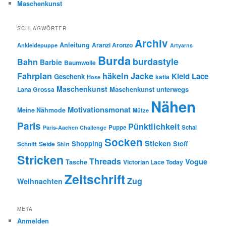
Maschenkunst
SCHLAGWÖRTER
Archiv
Anleitung
Aranzi Aronzo
Ankleidepuppe
Artyarns
Burda
burdastyle
Bahn
Barbie
Baumwolle
Fahrplan
häkeln
Jacke
Kleid
Lace
Geschenk
Hose
katia
Maschenkunst
Maschenkunst unterwegs
Lana Grossa
Nähen
Motivationsmonat
Meine Nähmode
Mütze
Paris
Pünktlichkeit
Puppe
Schal
Paris-Aachen Challenge
Socken
Sticken
Shopping
Stoff
Seide
Schnitt
Shirt
Stricken
Threads
Vogue
Tasche
Victorian Lace Today
Zeitschrift
Zug
Weihnachten
META
Anmelden