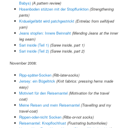
Babys)
(A pattern review)
Hosenboden stützen mit der Stopffunktion
(Strengthening
pants)
Knäuelgefärbt wird patchgestrickt
(Entrelac from selfdyed
yarn)
Jeans stopfen: Innere Beinnaht
(Mending Jeans at the inner
leg seam)
Sari inside (Teil 1)
(Saree inside, part 1)
Sari inside (Teil 2)
(Saree inside, part 2)
November 2008:
Ripp-später-Socken
(Rib-later-socks)
Jersey: ein Bügeltrick
(
Knit fabrics: pressing hems made
easy)
Motiviert für den Reisemantel
(Motivation for the travel
coat)
Meine Reisen und mein Reisemantel
(
Travelling and my
travel-coat
)
Rippen-oder-nicht Socken
(
Ribs-or-not socks
)
Reisemantel: Knopflochfrust
(
Frustrating buttonholes
)