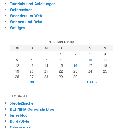
Tutorials und Anleitungen
Weihnachten
Woanders im Web
Wohnen und Deko
Wolliges
NOVEMBER 2018
M
D
M
D
F
S
S
1
2
3
4
5
6
7
8
9
10
11
12
13
14
15
16
17
18
19
20
21
22
23
24
25
26
27
28
29
30
« Okt.
Dez. »
BLOGROLL
5brote2fische
BERNINA Corporate Blog
birlesblog
BurdaStyle
Cakewrecks