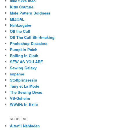
ikke tikke theo
Kitty Couture
Male Pattern Boldness
MIZOAL
Nahtzugabe
Off the Cuff
Off The Cuff Shirtmaking
Photoshop Disasters
Pumpkin Patch
Rolling in Cloth
SEW AS YOU ARE
Sewing Galaxy
sopame
Stoffprinzessin
Tany et La Mode
The Sewing Divas
VS-Geheim
WWdN: In Exile
SHOPPING
Alterfil Nähfaden