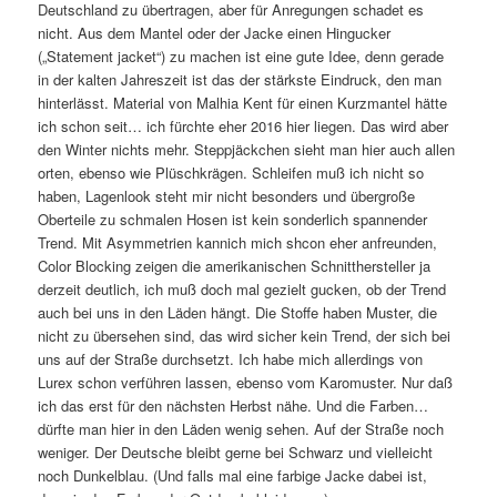
Deutschland zu übertragen, aber für Anregungen schadet es
nicht. Aus dem Mantel oder der Jacke einen Hingucker
(„Statement jacket“) zu machen ist eine gute Idee, denn gerade
in der kalten Jahreszeit ist das der stärkste Eindruck, den man
hinterlässt. Material von Malhia Kent für einen Kurzmantel hätte
ich schon seit… ich fürchte eher 2016 hier liegen. Das wird aber
den Winter nichts mehr. Steppjäckchen sieht man hier auch allen
orten, ebenso wie Plüschkrägen. Schleifen muß ich nicht so
haben, Lagenlook steht mir nicht besonders und übergroße
Oberteile zu schmalen Hosen ist kein sonderlich spannender
Trend. Mit Asymmetrien kannich mich shcon eher anfreunden,
Color Blocking zeigen die amerikanischen Schnitthersteller ja
derzeit deutlich, ich muß doch mal gezielt gucken, ob der Trend
auch bei uns in den Läden hängt. Die Stoffe haben Muster, die
nicht zu übersehen sind, das wird sicher kein Trend, der sich bei
uns auf der Straße durchsetzt. Ich habe mich allerdings von
Lurex schon verführen lassen, ebenso vom Karomuster. Nur daß
ich das erst für den nächsten Herbst nähe. Und die Farben…
dürfte man hier in den Läden wenig sehen. Auf der Straße noch
weniger. Der Deutsche bleibt gerne bei Schwarz und vielleicht
noch Dunkelblau. (Und falls mal eine farbige Jacke dabei ist,