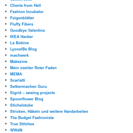
Clients from Hell
Fashion Incubator
Feigenblätter
Fluffy Fibers
Goodbye Valentino
IKEA Hacker
La Bobine
LyonelBs Blog
machwerk
Makezine
Mein zweiter Roter Faden
MEMA
Scarlatti
Selbermachen Guru
Sigrid – sewing projects
Spoonflower Blog
Stichelstube
Stricken, Häkeln und weitere Handarbeiten
The Budget Fashionista
True Stitches
WWdN