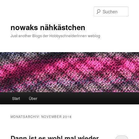
Zum
Zum
primären
sekundären
Such
Inhalt
Inhalt
springen
springen
nowaks nähkästchen
Just another Blogs der Hobbyschneiderinnen weblog
Hauptmenü
Start
Über
MONATSARCHIV:
NOVEMBER 2018
Dann ist es wohl mal wieder