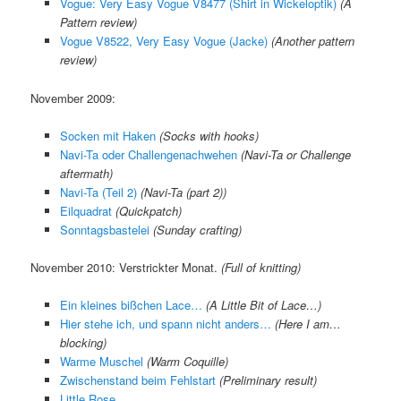
Vogue: Very Easy Vogue V8477 (Shirt in Wickeloptik)
(A
Pattern review)
Vogue V8522, Very Easy Vogue (Jacke)
(Another pattern
review)
November 2009:
Socken mit Haken
(
Socks with hooks
)
Navi-Ta oder Challengenachwehen
(Navi-Ta or Challenge
aftermath
)
Navi-Ta (Teil 2)
(
Navi-Ta (part 2)
)
Eilquadrat
(
Quickpatch
)
Sonntagsbastelei
(
Sunday crafting
)
November 2010: Verstrickter Monat.
(Full of knitting)
Ein kleines bißchen Lace…
(A Little Bit of Lace…)
Hier stehe ich, und spann nicht anders…
(Here I am…
blocking)
Warme Muschel
(Warm Coquille)
Zwischenstand beim Fehlstart
(Preliminary result)
Little Rose