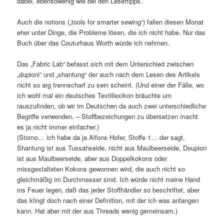
dabei, ebensowenig wie bei den Lesertipps.
Auch die notions („tools for smarter sewing“) fallen diesen Monat
eher unter Dinge, die Probleme lösen, die ich nicht habe. Nur das
Buch über das Couturhaus Worth würde ich nehmen.
Das „Fabric Lab“ befasst sich mit dem Unterschied zwischen
„dupioni“ und „shantung“ der auch nach dem Lesen des Artikels
nicht so arg trennscharf zu sein scheint. (Und einer der Fälle, wo
ich wohl mal ein deutsches Textillexikon bräuchte um
rauszufinden, ob wir im Deutschen da auch zwei unterschiedliche
Begriffe verwenden. – Stoffbezeichungen zu übersetzen macht
es ja nicht immer einfacher.)
(Storno… ich habe da ja Alfons Hofer, Stoffe 1… der sagt,
Shantung ist aus Tussahseide, nicht aus Maulbeerseide, Doupion
ist aus Maulbeerseide, aber aus Doppelkokons oder
missgestalteten Kokons gewonnen wird, die auch nicht so
gleichmäßig im Durchmesser sind. Ich würde nicht meine Hand
ins Feuer legen, daß das jeder Stoffhändler so beschriftet, aber
das klingt doch nach einer Definition, mit der ich was anfangen
kann. Hat aber mit der aus Threads wenig gemeinsam.)