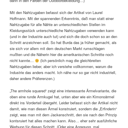
dann in den Farben der Outdoorbekleidung…)
Mit den Nahtzugaben befasst sich der Artikel von Laurel
Hoffmann. Mit der spannenden Erkenntnis, daß man statt einer
Nahtzugabe für alle Nähte an unterschiedlichen Stellen im
Kleidungsstück unterschiedliche Nahtzugaben verwenden kann
(und in der Industrie auch tut) und sich die doch schon so an den
Schnitt anzeichnen soll. So hat Burda das ja früher gemacht, als
sie sich vor allem mit dem deutschen Markt rumschlagen
mußten und die Näherin hier die amerikanischen Schnitte noch
nicht kannte…
(Ich persönlich mag die gleichbreiten
Nahtzugaben lieber, aber ich verstehe vollkommen, warum die
Industrie das anders macht. Ich nähe nur so gar nicht industriell,
daher andere Präferenzen.)
„The armhole squared“ zeigt eine interessante Ärmelvariante, die
oben eine runde Armkugel hat, unten aber wie ein Kimonoärmel
direkt ins Vorderteil übergeht. Leider befasst sich der Artikel nicht
damit, wie man diesen Ärmel konstruiert, sondern die „Erfinderin“
zeigt, was man mit dem Jackenschnitt, den sie nach den Prinzip
kontsruiert hat alles machen kann. Also… eher sehr ausführliche
Werbung für diesen Schnitt. (Oder eine Anregung, mal