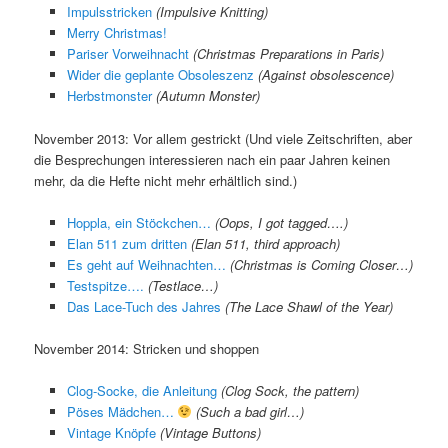
Impulsstricken
(Impulsive Knitting)
Merry Christmas!
Pariser Vorweihnacht
(Christmas Preparations in Paris)
Wider die geplante Obsoleszenz
(Against obsolescence)
Herbstmonster
(Autumn Monster)
November 2013: Vor allem gestrickt (Und viele Zeitschriften, aber
die Besprechungen interessieren nach ein paar Jahren keinen
mehr, da die Hefte nicht mehr erhältlich sind.)
Hoppla, ein Stöckchen…
(Oops, I got tagged….)
Elan 511 zum dritten
(Elan 511, third approach)
Es geht auf Weihnachten…
(Christmas is Coming Closer…)
Testspitze….
(Testlace…)
Das Lace-Tuch des Jahres
(The Lace Shawl of the Year)
November 2014: Stricken und shoppen
Clog-Socke, die Anleitung
(Clog Sock, the pattern)
Pöses Mädchen…
(Such a bad girl…)
Vintage Knöpfe
(Vintage Buttons)