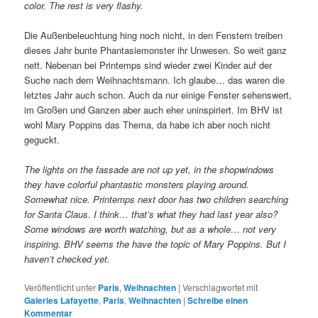
color. The rest is very flashy.
Die Außenbeleuchtung hing noch nicht, in den Fenstern treiben
dieses Jahr bunte Phantasiemonster ihr Unwesen. So weit ganz
nett. Nebenan bei Printemps sind wieder zwei Kinder auf der
Suche nach dem Weihnachtsmann. Ich glaube… das waren die
letztes Jahr auch schon. Auch da nur einige Fenster sehenswert,
im Großen und Ganzen aber auch eher uninspiriert. Im BHV ist
wohl Mary Poppins das Thema, da habe ich aber noch nicht
geguckt.
The lights on the fassade are not up yet, in the shopwindows
they have colorful phantastic monsters playing around.
Somewhat nice. Printemps next door has two children searching
for Santa Claus. I think… that’s what they had last year also?
Some windows are worth watching, but as a whole… not very
inspiring. BHV seems the have the topic of Mary Poppins. But I
haven’t checked yet.
Veröffentlicht unter
Paris
,
Weihnachten
|
Verschlagwortet mit
Galeries Lafayette
,
Paris
,
Weihnachten
|
Schreibe einen
Kommentar