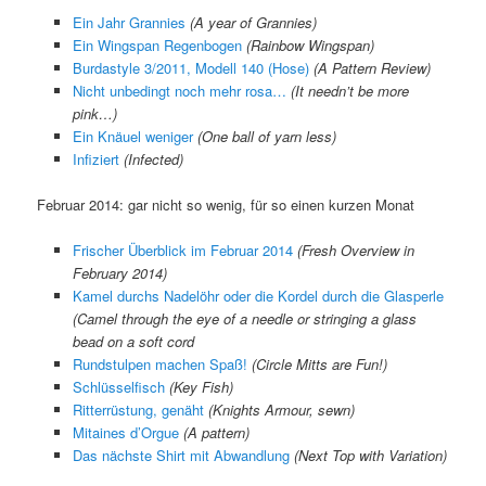
Ein Jahr Grannies
(A year of Grannies)
Ein Wingspan Regenbogen
(Rainbow Wingspan)
Burdastyle 3/2011, Modell 140 (Hose)
(A Pattern Review)
Nicht unbedingt noch mehr rosa…
(It needn’t be more
pink…)
Ein Knäuel weniger
(One ball of yarn less)
Infiziert
(Infected)
Februar 2014: gar nicht so wenig, für so einen kurzen Monat
Frischer Überblick im Februar 2014
(Fresh Overview in
February 2014)
Kamel durchs Nadelöhr oder die Kordel durch die Glasperle
(Camel through the eye of a needle or stringing a glass
bead on a soft cord
Rundstulpen machen Spaß!
(Circle Mitts are Fun!)
Schlüsselfisch
(Key Fish)
Ritterrüstung, genäht
(Knights Armour, sewn)
Mitaines d’Orgue
(A pattern)
Das nächste Shirt mit Abwandlung
(Next Top with Variation)