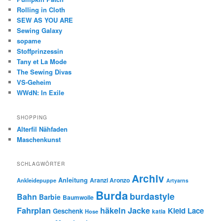
Rolling in Cloth
SEW AS YOU ARE
Sewing Galaxy
sopame
Stoffprinzessin
Tany et La Mode
The Sewing Divas
VS-Geheim
WWdN: In Exile
SHOPPING
Alterfil Nähfaden
Maschenkunst
SCHLAGWÖRTER
Archiv
Anleitung
Aranzi Aronzo
Ankleidepuppe
Artyarns
Burda
burdastyle
Bahn
Barbie
Baumwolle
Fahrplan
häkeln
Jacke
Kleid
Lace
Geschenk
Hose
katia