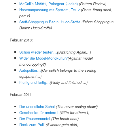
McCall’s M9581, Polargear (Jacke)
(Pattern Review)
Hosenanpassung mit System, Teil 2
(
Pants fitting shell,
part 2
)
Stoff-Shopping in Berlin: Hüco-Stoffe
(
Fabric Shopping in
Berlin: Hüco-Stoffe
)
Februar 2010:
Schon wieder testen…
(Swatching Again…)
Wider die Model-Monokultur?
(
Against model
monocropping?
)
Autopolitur…
(
Car polish belongs to the sewing
equipment…
)
Fluffig und fertig…
(
Fluffy and finished….
)
Februar 2011
Der unendliche Schal
(The never ending shawl)
Geschenke für andere I
(Gifts for others I)
Der Pausenmantel
(The break coat)
Rock zum Pulli
(Sweater gets skirt)