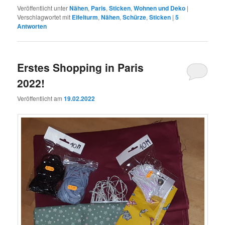
Veröffentlicht unter
Nähen
,
Paris
,
Sticken
,
Wohnen und Deko
|
Verschlagwortet mit
Eifelturm
,
Nähen
,
Schürze
,
Sticken
|
5
Antworten
Erstes Shopping in Paris
2022!
Veröffentlicht am
19.02.2022