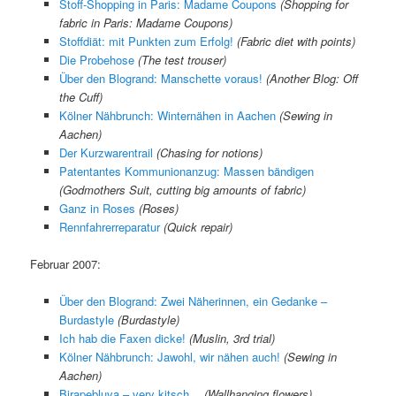
Stoff-Shopping in Paris: Madame Coupons
(Shopping for
fabric in Paris: Madame Coupons)
Stoffdiät: mit Punkten zum Erfolg!
(Fabric diet with points)
Die Probehose
(The test trouser)
Über den Blogrand: Manschette voraus!
(Another Blog: Off
the Cuff)
Kölner Nähbrunch: Winternähen in Aachen
(Sewing in
Aachen)
Der Kurzwarentrail
(Chasing for notions)
Patentantes Kommunionanzug: Massen bändigen
(Godmothers Suit, cutting big amounts of fabric)
Ganz in Roses
(Roses)
Rennfahrerreparatur
(Quick repair)
Februar 2007:
Über den Blogrand: Zwei Näherinnen, ein Gedanke –
Burdastyle
(Burdastyle)
Ich hab die Faxen dicke!
(Muslin, 3rd trial)
Kölner Nähbrunch: Jawohl, wir nähen auch!
(Sewing in
Aachen)
Birapebluva – very kitsch…
(Wallhanging flowers)