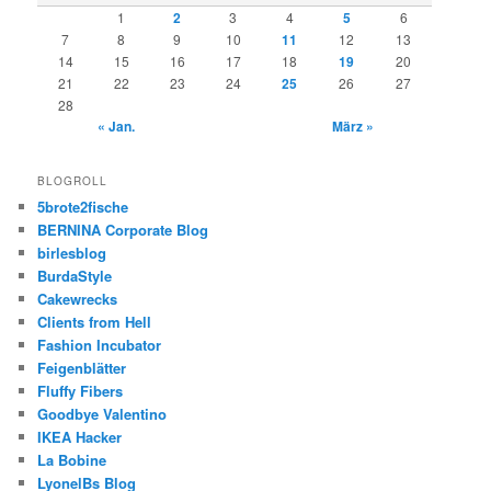
1
2
3
4
5
6
7
8
9
10
11
12
13
14
15
16
17
18
19
20
21
22
23
24
25
26
27
28
« Jan.
März »
BLOGROLL
5brote2fische
BERNINA Corporate Blog
birlesblog
BurdaStyle
Cakewrecks
Clients from Hell
Fashion Incubator
Feigenblätter
Fluffy Fibers
Goodbye Valentino
IKEA Hacker
La Bobine
LyonelBs Blog