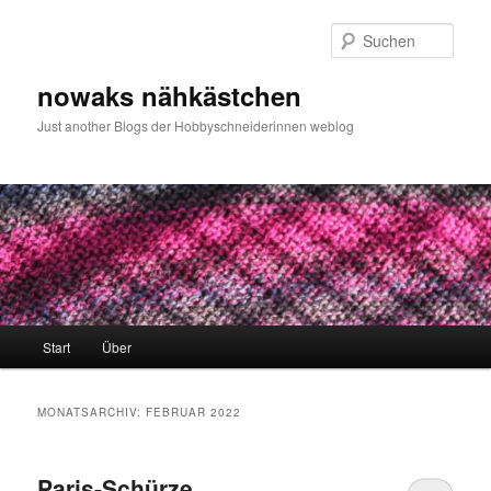
Zum
Zum
primären
sekundären
Such
Inhalt
Inhalt
springen
springen
nowaks nähkästchen
Just another Blogs der Hobbyschneiderinnen weblog
Hauptmenü
Start
Über
MONATSARCHIV:
FEBRUAR 2022
Paris-Schürze