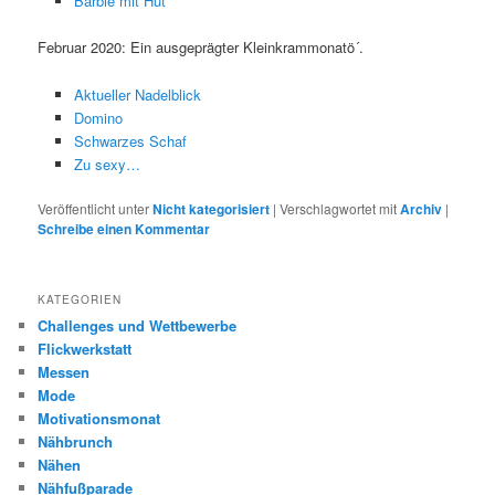
Barbie mit Hut
Februar 2020: Ein ausgeprägter Kleinkrammonatö´.
Aktueller Nadelblick
Domino
Schwarzes Schaf
Zu sexy…
Veröffentlicht unter
Nicht kategorisiert
|
Verschlagwortet mit
Archiv
|
Schreibe einen Kommentar
KATEGORIEN
Challenges und Wettbewerbe
Flickwerkstatt
Messen
Mode
Motivationsmonat
Nähbrunch
Nähen
Nähfußparade