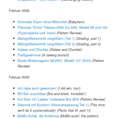
Februar 2008:
Schmaler Saum ohne Hilfsmittel
(Babyhem)
Patrones “Extra” Febrero 2005 (no 229), Modell 99 und 100
(Pyjamajacke und -hose)
(Pattern Review)
Mehrgrößenschnitt vergrößern (Teil 1)
(Grading. part 1)
Mehrgrößenschnitt vergrößern (Teil 2)
(Grading, part 2)
Salwar und Churidar
(Salwar and Churidar)
Fleißgewimmel
(A sewing brunch)
Burda Modemagazin 08/2007, Modell 107 (Shirt)
(Pattern
Review)
Februar 2009:
Ich habe auch gewonnen!
(I did win, too!)
BH-Set unsichtbar
(
Bra and briefs “invisible”
)
Ezi-Sew 101 Ladies’ Underwire Bra (BH)
(Pattern Review)
Diesmal mit System! (Hosenanpassung Teil 1)
(
This time
we’ll do it systematically! (Pants that fit, part 1)
)
MüMu-Schal, die Anleitung
(
MüMu-scarf, the pattern
)