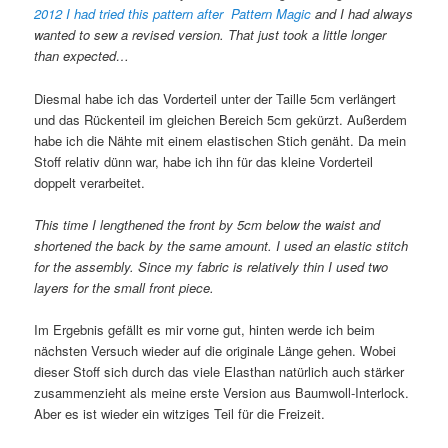
2012 I had tried this pattern after Pattern Magic
and I had always
wanted to sew a revised version. That just took a little longer
than expected…
Diesmal habe ich das Vorderteil unter der Taille 5cm verlängert
und das Rückenteil im gleichen Bereich 5cm gekürzt. Außerdem
habe ich die Nähte mit einem elastischen Stich genäht. Da mein
Stoff relativ dünn war, habe ich ihn für das kleine Vorderteil
doppelt verarbeitet.
This time I lengthened the front by 5cm below the waist and
shortened the back by the same amount. I used an elastic stitch
for the assembly. Since my fabric is relatively thin I used two
layers for the small front piece.
Im Ergebnis gefällt es mir vorne gut, hinten werde ich beim
nächsten Versuch wieder auf die originale Länge gehen. Wobei
dieser Stoff sich durch das viele Elasthan natürlich auch stärker
zusammenzieht als meine erste Version aus Baumwoll-Interlock.
Aber es ist wieder ein witziges Teil für die Freizeit.