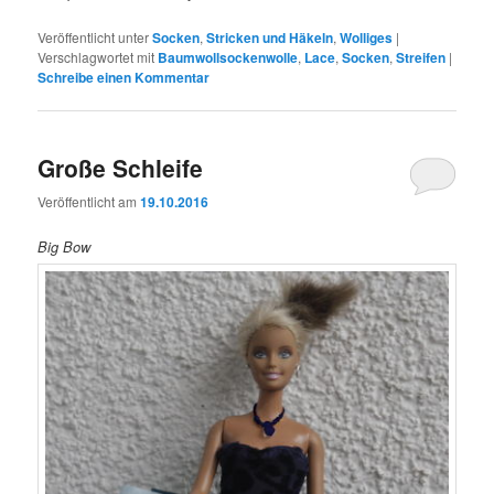
Veröffentlicht unter
Socken
,
Stricken und Häkeln
,
Wolliges
|
Verschlagwortet mit
Baumwollsockenwolle
,
Lace
,
Socken
,
Streifen
|
Schreibe einen Kommentar
Große Schleife
Veröffentlicht am
19.10.2016
Big Bow