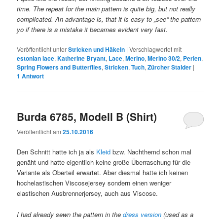
time. The repeat for the main pattern is quite big, but not really
complicated. An advantage is, that it is easy to „see“ the pattern
yo if there is a mistake it becames evident very fast.
Veröffentlicht unter
Stricken und Häkeln
|
Verschlagwortet mit
estonian lace
,
Katherine Bryant
,
Lace
,
Merino
,
Merino 30/2
,
Perlen
,
Spring Flowers and Butterflies
,
Stricken
,
Tuch
,
Zürcher Stalder
|
1
Antwort
Burda 6785, Modell B (Shirt)
Veröffentlicht am
25.10.2016
Den Schnitt hatte ich ja als
Kleid
bzw. Nachthemd schon mal
genäht und hatte eigentlich keine große Überraschung für die
Variante als Oberteil erwartet. Aber diesmal hatte ich keinen
hochelastischen Viscosejersey sondern einen weniger
elastischen Ausbrennerjersey, auch aus Viscose.
I had already sewn the pattern in the
dress version
(used as a