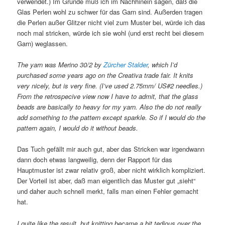
verwendet.) Im Grunde muß ich im Nachhinein sagen, daß die
Glas Perlen wohl zu schwer für das Garn sind. Außerden tragen
die Perlen außer Glitzer nicht viel zum Muster bei, würde ich das
noch mal stricken, würde ich sie wohl (und erst recht bei diesem
Garn) weglassen.
The yarn was Merino 30/2 by
Zürcher Stalder
, which I’d
purchased some years ago on the Creativa trade fair. It knits
very nicely, but is very fine. (I’ve used 2.75mm/ US#2 needles.)
From the retrospecive view now I have to admit, that the glass
beads are basically to heavy for my yarn. Also the do not really
add something to the pattern except sparkle. So if I would do the
pattern again, I would do it without beads.
Das Tuch gefällt mir auch gut, aber das Stricken war irgendwann
dann doch etwas langweilig, denn der Rapport für das
Hauptmuster ist zwar relativ groß, aber nicht wirklich kompliziert.
Der Vorteil ist aber, daß man eigentlich das Muster gut „sieht“
und daher auch schnell merkt, falls man einen Fehler gemacht
hat.
I quite like the result, but knitting became a bit tedious over the