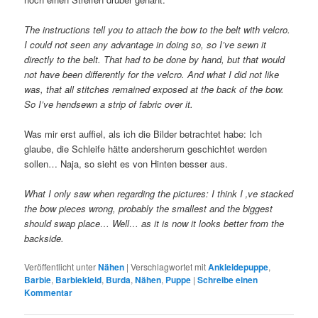
The instructions tell you to attach the bow to the belt with velcro.
I could not seen any advantage in doing so, so I’ve sewn it
directly to the belt. That had to be done by hand, but that would
not have been differently for the velcro. And what I did not like
was, that all stitches remained exposed at the back of the bow.
So I’ve hendsewn a strip of fabric over it.
Was mir erst auffiel, als ich die Bilder betrachtet habe: Ich
glaube, die Schleife hätte andersherum geschichtet werden
sollen… Naja, so sieht es von Hinten besser aus.
What I only saw when regarding the pictures: I think I ‚ve stacked
the bow pieces wrong, probably the smallest and the biggest
should swap place… Well… as it is now it looks better from the
backside.
Veröffentlicht unter
Nähen
|
Verschlagwortet mit
Ankleidepuppe
,
Barbie
,
Barbiekleid
,
Burda
,
Nähen
,
Puppe
|
Schreibe einen
Kommentar