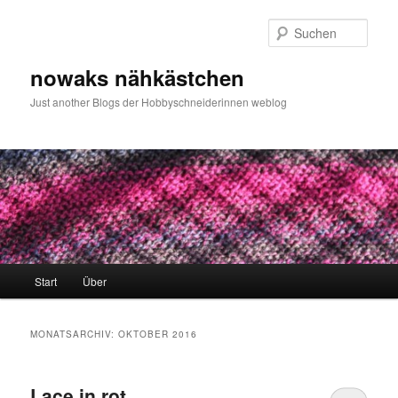
Zum
Zum
primären
sekundären
Such
Inhalt
Inhalt
springen
springen
nowaks nähkästchen
Just another Blogs der Hobbyschneiderinnen weblog
Hauptmenü
Start
Über
MONATSARCHIV:
OKTOBER 2016
Lace in rot