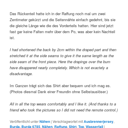
Das Rückenteil hatte ich in der Raffung noch mal um zwei
Zentimeter gekürzt und die Seitennähte einfach gedehnt, bis sie
die gleiche Länge wie die des Vorderteils hatten. Hier sind jetzt
fast gar keine Falten mehr über dem Po, was aber kein Nachteil
ist.
I had shortened the back by 2cm within the draped part and then
stretched it at the side seams to give it the same length as the
side seam of the front piece. Here the drapings over the bum
have disappered nearly completely. Which is not exactely a
disadvantage.
Im Ganzen trägt sich das Shirt aber bequem und ich mag es.
(Photos diesmal Dank einer Freundin ohne Selbstauslöser.)
All in all the top wears comfortably and I like it. (And thanks to a
friend who took the pictures so I did not need the remote control.)
Veröffentlicht unter
Nähen
|
Verschlagwortet mit
Ausbrennerjersey
,
Burda. Burda 6785
,
Nähen
,
Raffung
,
Shirt
,
Top
,
Wasserfall
|