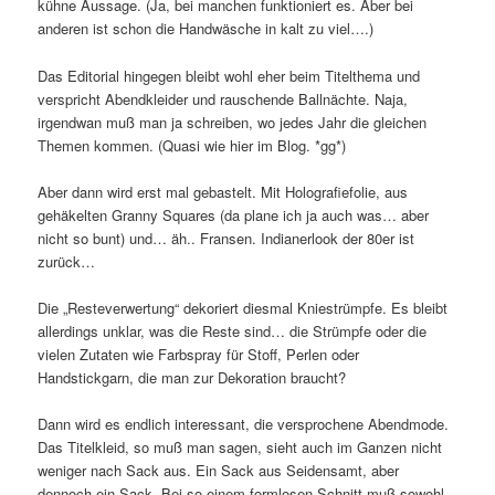
kühne Aussage. (Ja, bei manchen funktioniert es. Aber bei
anderen ist schon die Handwäsche in kalt zu viel….)
Das Editorial hingegen bleibt wohl eher beim Titelthema und
verspricht Abendkleider und rauschende Ballnächte. Naja,
irgendwan muß man ja schreiben, wo jedes Jahr die gleichen
Themen kommen. (Quasi wie hier im Blog. *gg*)
Aber dann wird erst mal gebastelt. Mit Holografiefolie, aus
gehäkelten Granny Squares (da plane ich ja auch was… aber
nicht so bunt) und… äh.. Fransen. Indianerlook der 80er ist
zurück…
Die „Resteverwertung“ dekoriert diesmal Kniestrümpfe. Es bleibt
allerdings unklar, was die Reste sind… die Strümpfe oder die
vielen Zutaten wie Farbspray für Stoff, Perlen oder
Handstickgarn, die man zur Dekoration braucht?
Dann wird es endlich interessant, die versprochene Abendmode.
Das Titelkleid, so muß man sagen, sieht auch im Ganzen nicht
weniger nach Sack aus. Ein Sack aus Seidensamt, aber
dennoch ein Sack. Bei so einem formlosen Schnitt muß sowohl