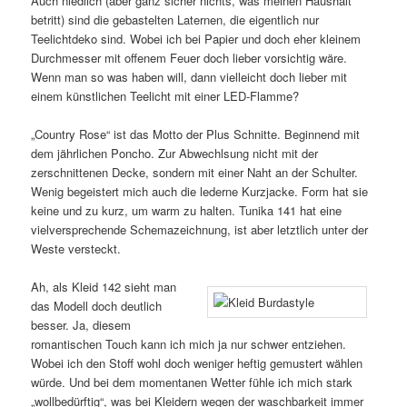
Auch niedlich (aber ganz sicher nichts, was meinen Haushalt
betritt) sind die gebastelten Laternen, die eigentlich nur
Teelichtdeko sind. Wobei ich bei Papier und doch eher kleinem
Durchmesser mit offenem Feuer doch lieber vorsichtig wäre.
Wenn man so was haben will, dann vielleicht doch lieber mit
einem künstlichen Teelicht mit einer LED-Flamme?
„Country Rose“ ist das Motto der Plus Schnitte. Beginnend mit
dem jährlichen Poncho. Zur Abwechlsung nicht mit der
zerschnittenen Decke, sondern mit einer Naht an der Schulter.
Wenig begeistert mich auch die lederne Kurzjacke. Form hat sie
keine und zu kurz, um warm zu halten. Tunika 141 hat eine
vielversprechende Schemazeichnung, ist aber letztlich unter der
Weste versteckt.
Ah, als Kleid 142 sieht man
das Modell doch deutlich
besser. Ja, diesem
romantischen Touch kann ich mich ja nur schwer entziehen.
Wobei ich den Stoff wohl doch weniger heftig gemustert wählen
würde. Und bei dem momentanen Wetter fühle ich mich stark
„wollbedürftig“, was bei Kleidern wegen der waschbarkeit immer