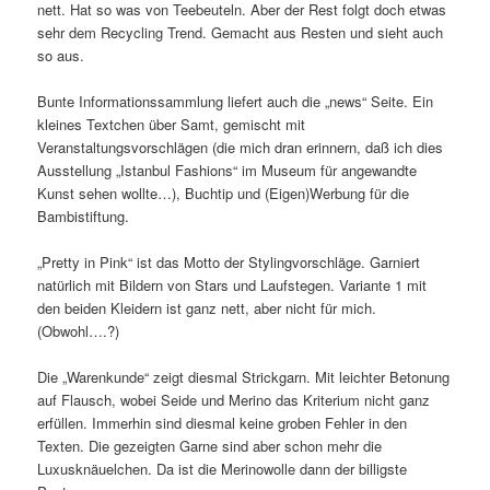
nett. Hat so was von Teebeuteln. Aber der Rest folgt doch etwas
sehr dem Recycling Trend. Gemacht aus Resten und sieht auch
so aus.
Bunte Informationssammlung liefert auch die „news“ Seite. Ein
kleines Textchen über Samt, gemischt mit
Veranstaltungsvorschlägen (die mich dran erinnern, daß ich dies
Ausstellung „Istanbul Fashions“ im Museum für angewandte
Kunst sehen wollte…), Buchtip und (Eigen)Werbung für die
Bambistiftung.
„Pretty in Pink“ ist das Motto der Stylingvorschläge. Garniert
natürlich mit Bildern von Stars und Laufstegen. Variante 1 mit
den beiden Kleidern ist ganz nett, aber nicht für mich.
(Obwohl….?)
Die „Warenkunde“ zeigt diesmal Strickgarn. Mit leichter Betonung
auf Flausch, wobei Seide und Merino das Kriterium nicht ganz
erfüllen. Immerhin sind diesmal keine groben Fehler in den
Texten. Die gezeigten Garne sind aber schon mehr die
Luxusknäuelchen. Da ist die Merinowolle dann der billigste