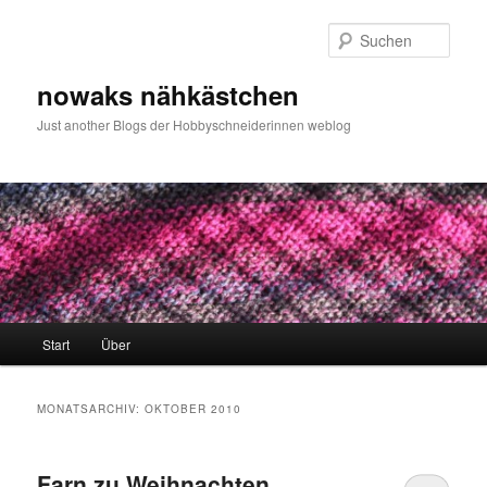
Zum
Zum
primären
sekundären
Such
Inhalt
Inhalt
springen
springen
nowaks nähkästchen
Just another Blogs der Hobbyschneiderinnen weblog
Hauptmenü
Start
Über
MONATSARCHIV:
OKTOBER 2010
Farn zu Weihnachten