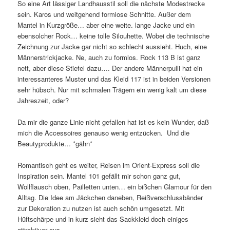
So eine Art lässiger Landhausstil soll die nächste Modestrecke
sein. Karos und weitgehend formlose Schnitte. Außer dem
Mantel in Kurzgröße… aber eine weite. lange Jacke und ein
ebensolcher Rock… keine tolle Silouhette. Wobei die technische
Zeichnung zur Jacke gar nicht so schlecht aussieht. Huch, eine
Männerstrickjacke. Ne, auch zu formlos. Rock 113 B ist ganz
nett, aber diese Stiefel dazu…. Der andere Männerpulli hat ein
interessanteres Muster und das Kleid 117 ist in beiden Versionen
sehr hübsch. Nur mit schmalen Trägern ein wenig kalt um diese
Jahreszeit, oder?
Da mir die ganze Linie nicht gefallen hat ist es kein Wunder, daß
mich die Accessoires genauso wenig entzücken. Und die
Beautyprodukte… *gähn*
Romantisch geht es weiter, Reisen im Orient-Express soll die
Inspiration sein. Mantel 101 gefällt mir schon ganz gut,
Wollflausch oben, Pailletten unten… ein bißchen Glamour für den
Alltag. Die Idee am Jäckchen daneben, Reißverschlussbänder
zur Dekoration zu nutzen ist auch schön umgesetzt. Mit
Hüftschärpe und in kurz sieht das Sackkleid doch einiges
attraktiver aus.