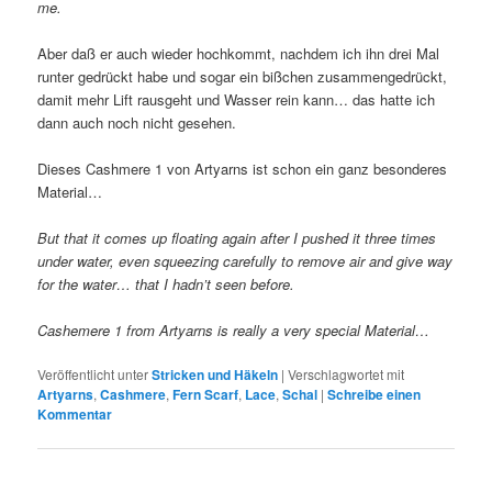
me.
Aber daß er auch wieder hochkommt, nachdem ich ihn drei Mal
runter gedrückt habe und sogar ein bißchen zusammengedrückt,
damit mehr Lift rausgeht und Wasser rein kann… das hatte ich
dann auch noch nicht gesehen.
Dieses Cashmere 1 von Artyarns ist schon ein ganz besonderes
Material…
But that it comes up floating again after I pushed it three times
under water, even squeezing carefully to remove air and give way
for the water… that I hadn’t seen before.
Cashemere 1 from Artyarns is really a very special Material…
Veröffentlicht unter
Stricken und Häkeln
|
Verschlagwortet mit
Artyarns
,
Cashmere
,
Fern Scarf
,
Lace
,
Schal
|
Schreibe einen
Kommentar