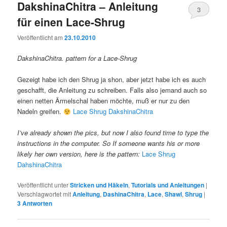
DakshinaChitra – Anleitung
3
für einen Lace-Shrug
Veröffentlicht am
23.10.2010
DakshinaChitra. pattern for a Lace-Shrug
Gezeigt habe ich den Shrug ja shon, aber jetzt habe ich es auch
geschafft, die Anleitung zu schreiben. Falls also jemand auch so
einen netten Ärmelschal haben möchte, muß er nur zu den
Nadeln greifen.
Lace Shrug DakshinaChitra
I’ve already shown the pics, but now I also found time to type the
instructions in the computer. So If someone wants his or more
likely her own version, here is the pattern:
Lace Shrug
DahshinaChitra
Veröffentlicht unter
Stricken und Häkeln
,
Tutorials und Anleitungen
|
Verschlagwortet mit
Anleitung
,
DashinaChitra
,
Lace
,
Shawl
,
Shrug
|
3
Antworten