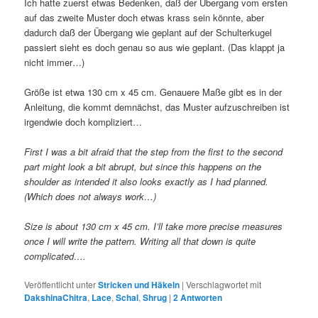
Ich hatte zuerst etwas Bedenken, daß der Übergang vom ersten
auf das zweite Muster doch etwas krass sein könnte, aber
dadurch daß der Übergang wie geplant auf der Schulterkugel
passiert sieht es doch genau so aus wie geplant. (Das klappt ja
nicht immer…)
Größe ist etwa 130 cm x 45 cm. Genauere Maße gibt es in der
Anleitung, die kommt demnächst, das Muster aufzuschreiben ist
irgendwie doch kompliziert…
First I was a bit afraid that the step from the first to the second
part might look a bit abrupt, but since this happens on the
shoulder as intended it also looks exactly as I had planned.
(Which does not always work…)
Size is about 130 cm x 45 cm. I’ll take more precise measures
once I will write the pattern. Writing all that down is quite
complicated….
Veröffentlicht unter
Stricken und Häkeln
|
Verschlagwortet mit
DakshinaChitra
,
Lace
,
Schal
,
Shrug
|
2
Antworten