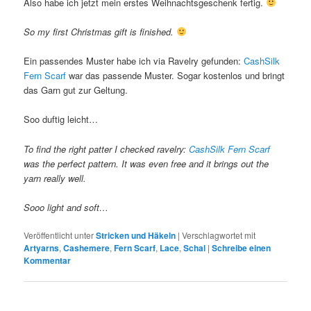
Also habe ich jetzt mein erstes Weihnachtsgeschenk fertig.
So my first Christmas gift is finished.
Ein passendes Muster habe ich via Ravelry gefunden:
CashSilk
Fern Scarf
war das passende Muster. Sogar kostenlos und bringt
das Garn gut zur Geltung.
Soo duftig leicht…
To find the right patter I checked ravelry:
CashSilk Fern Scarf
was the perfect pattern. It was even free and it brings out the
yarn really well.
Sooo light and soft…
Veröffentlicht unter
Stricken und Häkeln
|
Verschlagwortet mit
Artyarns
,
Cashemere
,
Fern Scarf
,
Lace
,
Schal
|
Schreibe einen
Kommentar