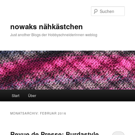
Zum
Zum
primären
sekundären
Such
Inhalt
Inhalt
springen
springen
nowaks nähkästchen
Just another Blogs der Hobbyschneiderinnen weblog
Hauptmenü
Start
Über
MONATSARCHIV:
FEBRUAR 2016
Revue de Presse: Burdastyle