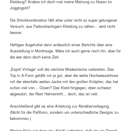
Kleidung? Ändere ich doch mal meine Meinung zu Hosen im
Joggingstil?
Die Strickkombination fällt eher unter nicht so super gelungener
Versuch, aus Farbverlaufsgarn Kleidung zu nähen… wird nicht
besser.
Heftiges Augefutter dann anlässlich eines Berichts über eine
Ausstellung in Montrouge. Wäre ich auch gerne noch hin, aber für
die war dann doch keine Zeit.
„Esprit Vintage“ soll die nächste Modestrecke verbreiten. Das
Top in A-Form gefällt mir ja gut, aber die weite Hochwasserhose
mit der ebenfalls weiten Jacke mit den großen Knöpfen, das hat
schon viel von… Clown? Das Kleid hingegen, oben schwarz
abgesetzt, der Rest Hahnentritt… doch, das ist nett.
Anschließend gibt es eine Anleitung zur Abnäherverlegung.
(Nicht für die Paßform, sondern um unterschiedliche Designs zu
bekommen.)
Wester-Style sol dann ein „Kleid“ verbreiten, daß wie ein Trench