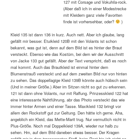
127 mit Corsage und Vokuhila-rock.
(Aber daß ich in einer Modestrecke
mit Kleidern ganz viele Favoriten
finde ist vorhersehbar, oder?
)
Kleid 135 ist dann 136 in kurz. Auch nett. Aber ich glaube, lang
gefällt mir besser. Etuikleid 120B mit den Volants ist schon
bekannt, was gut ist, denn auf dem Bild ist es hinter der Braut
versteckt. Ebenso wie das Kostüm, bei dem wir der Ausschnitt
von Jacke 133 gut gefällt. Aber der Text verspricht, daß es noch
mal kommt. Auch das Brautkleid ist einmal hinter dem
Blumenstrauß versteckt und auf dem zweiten Bild nur von hinten
zu sehen. Das doppellagige Kleid 139B könnte auch hübsch sein
(Und in meiner Größe.) Aber im Sitzen nicht so gut zu erkennen.
121 ist dann ohne Volants, nur mit Raffung. Prinzesskleid 122 hat
eine interessante Nahtführung, abr das Photo versteckt das wie
immer hinter Armen und einer Tasse. Maxikleid 132 bringt vor
allem den Rockstoff gut zur Geltung. Den hätte ich gerne. Aha,
angeblich ein Kleid, das Mette-Marit trug. Nur vermutlich nicht in
Plus-Größe. Noch mal Doppelkleid 139A, wieder nur halb zu
sehen. Hm, auf dem Bild daneben etwas besser. Der Kragen
gefällt mir in dem transparenten Stoff, beim Rest bin ich nicht so