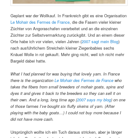
Geplant war der Wollkauf. In Frankreich gibt es eine Organisation
Le Mohair des Fermes de France
, die die Fasern vieler kleiner
Züchter von Angoraschafen verarbeitet und an die einzelnen
Züchter zur Selbstvermarktung zurückgibt. Und an einem dieser
Orte habe ich vor vielen, vielen Jahren (
2007 sagt mein Blog
)
nach ausführlichem Streicheln kleiner Ziegenbabies sechs
Knäuel Wolle in rot gekauft. Mehr ging nicht, weil ich nicht mehr
Bargeld dabei hatte.
What I had planned for was buying that lovely yarn. In France
there is the organization
Le Mohair des Fermes de France
who
takes the fibers from small breeders of mohair goats, spins and
dyes it and gives it back to the breeders so they can sell it on
their own. And a long, long time ago (
2007 says my blog
) on one
of those farmes I’ve bought six fluffy skeins of yarn. (After
playing with the baby goats…) I could not buy more because I
did not have more cash.
Ursprünglich wollte ich ein Tuch daraus stricken, aber je länger