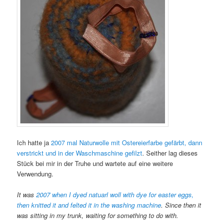
Ich hatte ja
2007 mal Naturwolle mit Ostereierfarbe gefärbt, dann
verstrickt und in der Waschmaschine gefilzt
. Seither lag dieses
Stück bei mir in der Truhe und wartete auf eine weitere
Verwendung.
It was
2007 when I dyed natuarl woll with dye for easter eggs,
then knitted it and felted it in the washing machine
. Since then it
was sitting in my trunk, waiting for something to do with.