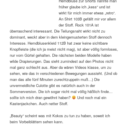
Hemdbluse zur Shorts nannte man
früher glaube ich „kess“ und ist
wirkt für mich immer etwas „retro“.
An Shirt 103B gefällt mir vor allem
der Stoff. Rock 101A ist
überraschend interessant. Die Teilungsnaht wirkt nicht zu
dominant, weckt aber in dem kleingemusterten Stoff dennoch
Interesse. Hemdblusenkleid 112B hat zwar keine sichtbare
Knopfleiste (die ich ja meist nicht mag), ist aber völlig formloses,
nur vom Gürtel gehalten. Die nächsten beiden Modelle haben
wilde Drapierungen. Das sieht zumindest auf den Photos nicht
mal ganz schlecht aus. Aber da wären Videos klasse, um zu
sehen, wie das in verschiedenen Bewegungen aussieht. (Und ob
man das alle fünf Minuten zurechtzuppeln muß…) Die
unvermeidliche Culotte gibt es natürlich auch in der
Sommerversion. Die ich sogar nicht mal völlig häßlich finde…
sollte ich mich dran gewöhnt haben?
Und noch mal ein
Kastenjackchen. Auch netter Stoff.
„Beauty“ scheint was mit Kokos zu tun zu haben, soweit ich
beim Vorbeiblättern sehen kann.