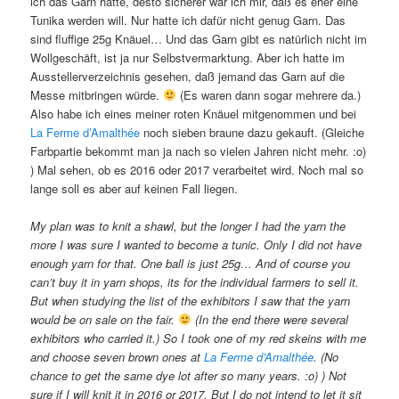
ich das Garn hatte, desto sicherer war ich mir, daß es eher eine
Tunika werden will. Nur hatte ich dafür nicht genug Garn. Das
sind fluffige 25g Knäuel… Und das Garn gibt es natürlich nicht im
Wollgeschäft, ist ja nur Selbstvermarktung. Aber ich hatte im
Ausstellerverzeichnis gesehen, daß jemand das Garn auf die
Messe mitbringen würde.
(Es waren dann sogar mehrere da.)
Also habe ich eines meiner roten Knäuel mitgenommen und bei
La Ferme d’Amalthée
noch sieben braune dazu gekauft. (Gleiche
Farbpartie bekommt man ja nach so vielen Jahren nicht mehr. :o)
) Mal sehen, ob es 2016 oder 2017 verarbeitet wird. Noch mal so
lange soll es aber auf keinen Fall liegen.
My plan was to knit a shawl, but the longer I had the yarn the
more I was sure I wanted to become a tunic. Only I did not have
enough yarn for that. One ball is just 25g… And of course you
can’t buy it in yarn shops, its for the individual farmers to sell it.
But when studying the list of the exhibitors I saw that the yarn
would be on sale on the fair.
(In the end there were several
exhibitors who carried it.) So I took one of my red skeins with me
and choose seven brown ones at
La Ferme d’Amalthée
. (No
chance to get the same dye lot after so many years. :o) ) Not
sure if I will knit it in 2016 or 2017. But I do not intend to let it sit