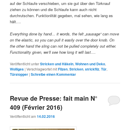
auf der Schlaufe verschieben, um sie gut über den Türknauf
ziehen zu können und die Schlaufe kann auch nicht
durchrutschen. Funktionlität gegeben, mal sehen, wie lang es
hält….
Everything done by hand… it words, the felt „sausage“ can move
on the elastic, so you can pull it easily over the door knob. On
the other hand the sling can not be pulled completely out either.
Functionality given, we’ll see how long it will last….
Veröffentlicht unter
Stricken und Häkeln
,
Wohnen und Deko
,
Wolliges
|
Verschlagwortet mit
Filzen
,
Stricken
,
strickfilz
,
Tür
,
Türstopper
|
Schreibe einen Kommentar
Revue de Presse: fait main N°
409 (Février 2016)
Veröffentlicht am
14.02.2016