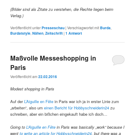
(Bilder sind als Zitate zu verstehen, die Rechte liegen beim
Verlag.)
Veröffentlicht unter
Presseschau
|
Verschlagwortet mit
Burda
,
Burdatstyle
,
Nähen
,
Zeitschrift
|
1
Antwort
Maßvolle Messeshopping in
Paris
Veröffentlicht am
22.02.2016
Modest shopping in Paris
Auf der
L’Aiguille en Fête
in Paris war ich ja in erster Linie zum
„arbeiten“, also um
einen Bericht für Hobbyschneiderin24
zu
schreiben, aber ein bißchen eingekauft habe ich doch…
Going to
L’Aiguille en Fête
in Paris was basically „work“ because I
went
to write an article for Hobbyschneiderin24
, but there was a