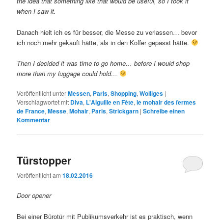
the idea that something like that would be useful, so I took it
when I saw it.
Danach hielt ich es für besser, die Messe zu verlassen… bevor
ich noch mehr gekauft hätte, als in den Koffer gepasst hätte.
Then I decided it was time to go home… before I would shop
more than my luggage could hold…
Veröffentlicht unter
Messen
,
Paris
,
Shopping
,
Wolliges
|
Verschlagwortet mit
Diva
,
L'Aiguille en Fête
,
le mohair des fermes
de France
,
Messe
,
Mohair
,
Paris
,
Strickgarn
|
Schreibe einen
Kommentar
Türstopper
Veröffentlicht am
18.02.2016
Door opener
Bei einer Bürotür mit Publikumsverkehr ist es praktisch, wenn