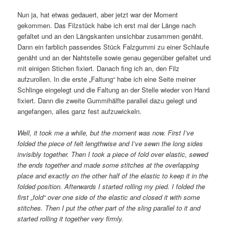
Nun ja, hat etwas gedauert, aber jetzt war der Moment
gekommen. Das Filzstück habe ich erst mal der Länge nach
gefaltet und an den Längskanten unsichbar zusammen genäht.
Dann ein farblich passendes Stück Falzgummi zu einer Schlaufe
genäht und an der Nahtstelle sowie genau gegenüber gefaltet und
mit einigen Stichen fixiert. Danach fing ich an, den Filz
aufzurollen. In die erste „Faltung“ habe ich eine Seite meiner
Schlinge eingelegt und die Faltung an der Stelle wieder von Hand
fixiert. Dann die zweite Gummihälfte parallel dazu gelegt und
angefangen, alles ganz fest aufzuwickeln.
Well, it took me a while, but the moment was now. First I’ve
folded the piece of felt lengthwise and I’ve sewn the long sides
invisibly together. Then I took a piece of fold over elastic, sewed
the ends together and made some stitches at the overlapping
place and exactly on the other half of the elastic to keep it in the
folded position. Afterwards I started rolling my pied. I folded the
first „fold“ over one side of the elastic and closed it with some
stitches. Then I put the other part of the sling parallel to it and
started rolling it together very firmly.