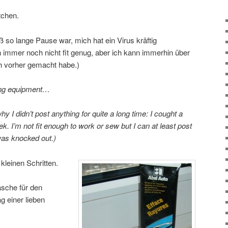
tchen.
ß so lange Pause war, mich hat ein Virus kräftig
 immer noch nicht fit genug, aber ich kann immerhin über
ch vorher gemacht habe.)
wing equipment…
 I didn’t post anything for quite a long time: I cought a
ek. I’m not fit enough to work or sew but I can at least post
 was knocked out.)
kleinen Schritten.
asche für den
g einer lieben