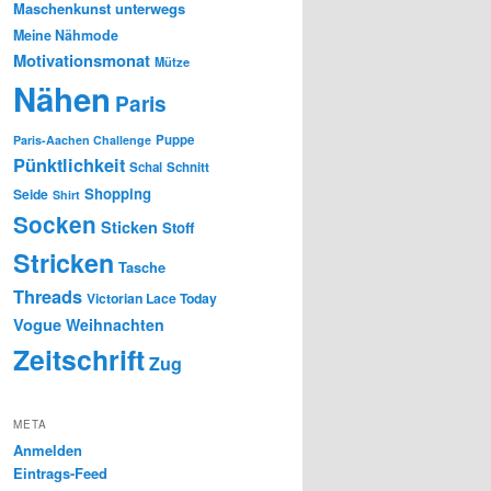
Maschenkunst unterwegs
Meine Nähmode
Motivationsmonat
Mütze
Nähen
Paris
Puppe
Paris-Aachen Challenge
Pünktlichkeit
Schal
Schnitt
Shopping
Seide
Shirt
Socken
Sticken
Stoff
Stricken
Tasche
Threads
Victorian Lace Today
Vogue
Weihnachten
Zeitschrift
Zug
META
Anmelden
Eintrags-Feed