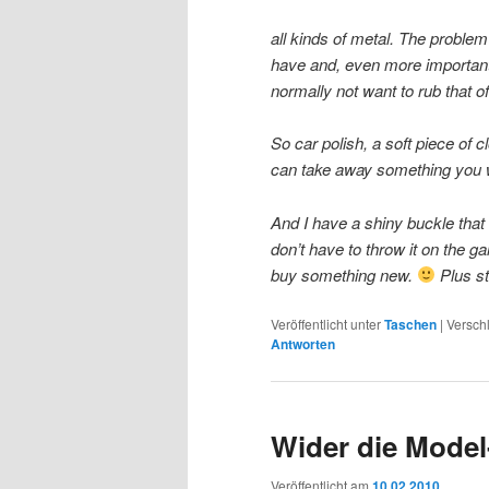
all kinds of metal. The problem
have and, even more important
normally not want to rub that of
So car polish, a soft piece of 
can take away something you w
And I have a shiny buckle that
don’t have to throw it on the 
buy something new.
Plus st
Veröffentlicht unter
Taschen
|
Versch
Antworten
Wider die Mode
Veröffentlicht am
10.02.2010