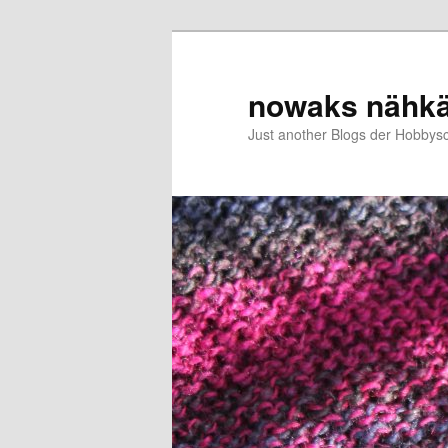
Zum
Zum
primären
sekundären
Inhalt
Inhalt
nowaks nähk
springen
springen
Just another Blogs der Hobbys