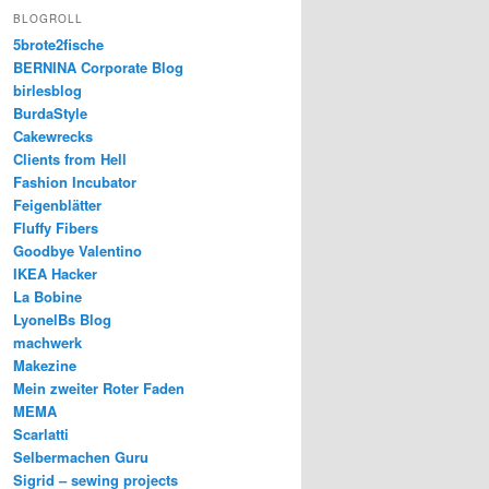
BLOGROLL
5brote2fische
BERNINA Corporate Blog
birlesblog
BurdaStyle
Cakewrecks
Clients from Hell
Fashion Incubator
Feigenblätter
Fluffy Fibers
Goodbye Valentino
IKEA Hacker
La Bobine
LyonelBs Blog
machwerk
Makezine
Mein zweiter Roter Faden
MEMA
Scarlatti
Selbermachen Guru
Sigrid – sewing projects