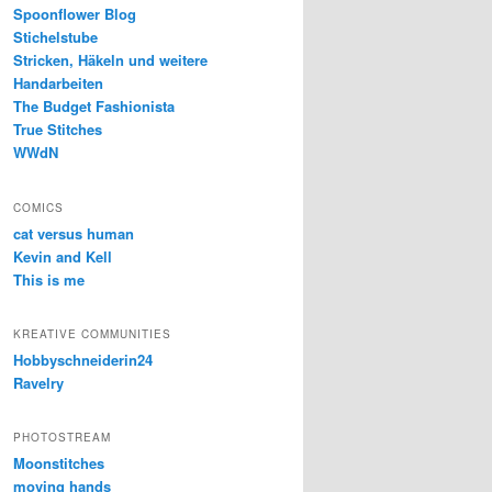
Spoonflower Blog
Stichelstube
Stricken, Häkeln und weitere
Handarbeiten
The Budget Fashionista
True Stitches
WWdN
COMICS
cat versus human
Kevin and Kell
This is me
KREATIVE COMMUNITIES
Hobbyschneiderin24
Ravelry
PHOTOSTREAM
Moonstitches
moving hands