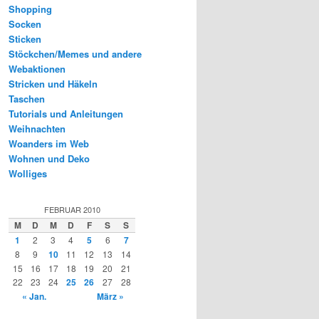
Shopping
Socken
Sticken
Stöckchen/Memes und andere
Webaktionen
Stricken und Häkeln
Taschen
Tutorials und Anleitungen
Weihnachten
Woanders im Web
Wohnen und Deko
Wolliges
FEBRUAR 2010
M
D
M
D
F
S
S
1
2
3
4
5
6
7
8
9
10
11
12
13
14
15
16
17
18
19
20
21
22
23
24
25
26
27
28
« Jan.
März »