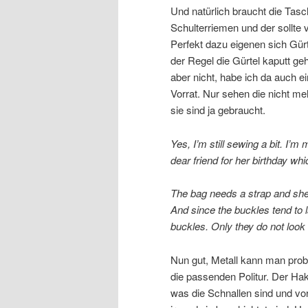
Und natürlich braucht die Tasc
Schulterriemen und der sollte v
Perfekt dazu eigenen sich Gürt
der Regel die Gürtel kaputt ge
aber nicht, habe ich da auch e
Vorrat. Nur sehen die nicht m
sie sind ja gebraucht.
Yes, I’m still sewing a bit. I’m
dear friend for her birthday w
The bag needs a strap and she w
And since the buckles tend to l
buckles. Only they do not look 
Nun gut, Metall kann man probl
die passenden Politur. Der Hak
was die Schnallen sind und vor