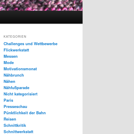
KATEGORIEN
Challenges und Wettbewerbe
Flickwerkstatt
Messen
Mode
Motivationsmonat
Nähbrunch
Nähen
Nähfußparade
Nicht kategorisiert
Paris
Presseschau
Pünktlichkeit der Bahn
Reisen
Schnittkritik
Schnittwerkstatt