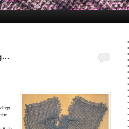
ig…
rdings
eine
h Platz