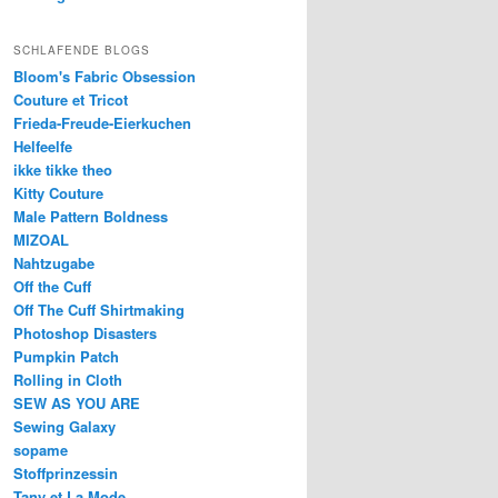
SCHLAFENDE BLOGS
Bloom's Fabric Obsession
Couture et Tricot
Frieda-Freude-Eierkuchen
Helfeelfe
ikke tikke theo
Kitty Couture
Male Pattern Boldness
MIZOAL
Nahtzugabe
Off the Cuff
Off The Cuff Shirtmaking
Photoshop Disasters
Pumpkin Patch
Rolling in Cloth
SEW AS YOU ARE
Sewing Galaxy
sopame
Stoffprinzessin
Tany et La Mode