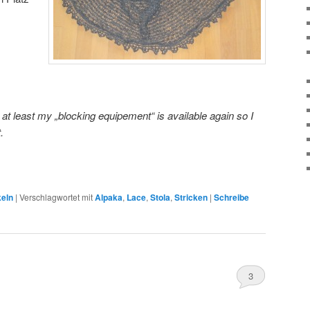
 at least my „blocking equipement“ is available again so I
.
keln
|
Verschlagwortet mit
Alpaka
,
Lace
,
Stola
,
Stricken
|
Schreibe
3