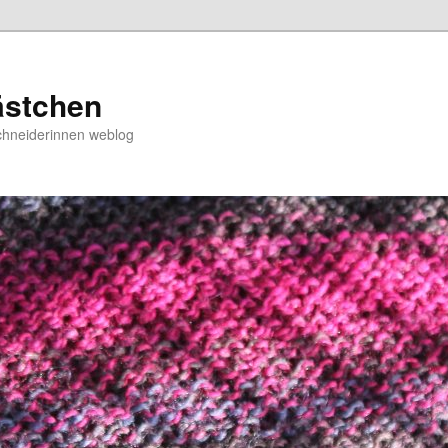
ästchen
chneiderinnen weblog