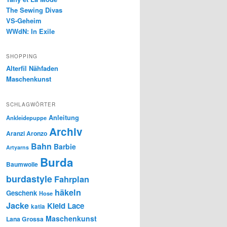
The Sewing Divas
VS-Geheim
WWdN: In Exile
SHOPPING
Alterfil Nähfaden
Maschenkunst
SCHLAGWÖRTER
Anleitung
Ankleidepuppe
Archiv
Aranzi Aronzo
Bahn
Barbie
Artyarns
Burda
Baumwolle
burdastyle
Fahrplan
häkeln
Geschenk
Hose
Jacke
Kleid
Lace
katia
Maschenkunst
Lana Grossa