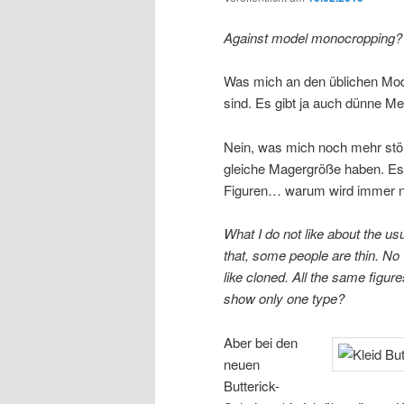
Against model monocropping?
Was mich an den üblichen Mode
sind. Es gibt ja auch dünne Me
Nein, was mich noch mehr stör
gleiche Magergröße haben. Es g
Figuren… warum wird immer nu
What I do not like about the usu
that, some people are thin. No 
like cloned. All the same figu
show only one type?
Aber bei den
neuen
Butterick-