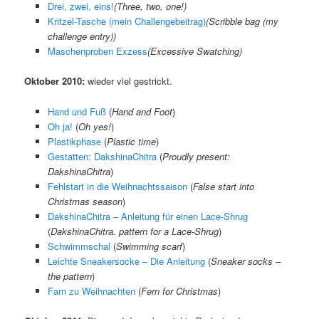
Drei, zwei, eins!
(
Three, two, one!
)
Kritzel-Tasche (mein Challengebeitrag)
(
Scribble bag (my
challenge entry)
)
Maschenproben Exzess
(
Excessive Swatching
)
Oktober 2010:
wieder viel gestrickt.
Hand und Fuß
(
Hand and Foot
)
Oh ja!
(
Oh yes!
)
Plastikphase
(
Plastic time
)
Gestatten: DakshinaChitra
(
Proudly present:
DakshinaChitra
)
Fehlstart in die Weihnachtssaison
(
False start into
Christmas season
)
DakshinaChitra – Anleitung für einen Lace-Shrug
(
DakshinaChitra. pattern for a Lace-Shrug
)
Schwimmschal
(
Swimming scarf
)
Leichte Sneakersocke – Die Anleitung
(
Sneaker socks –
the pattern
)
Farn zu Weihnachten
(
Fern for Christmas
)