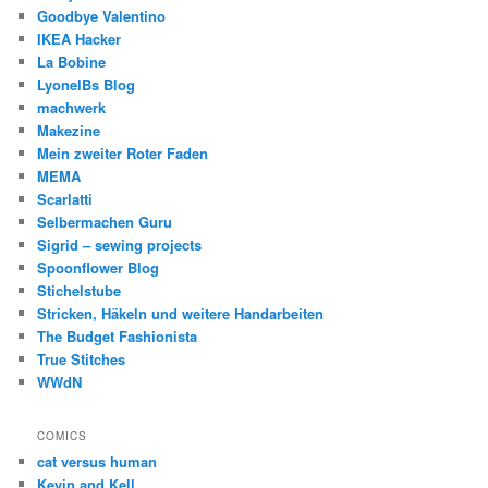
Goodbye Valentino
IKEA Hacker
La Bobine
LyonelBs Blog
machwerk
Makezine
Mein zweiter Roter Faden
MEMA
Scarlatti
Selbermachen Guru
Sigrid – sewing projects
Spoonflower Blog
Stichelstube
Stricken, Häkeln und weitere Handarbeiten
The Budget Fashionista
True Stitches
WWdN
COMICS
cat versus human
Kevin and Kell