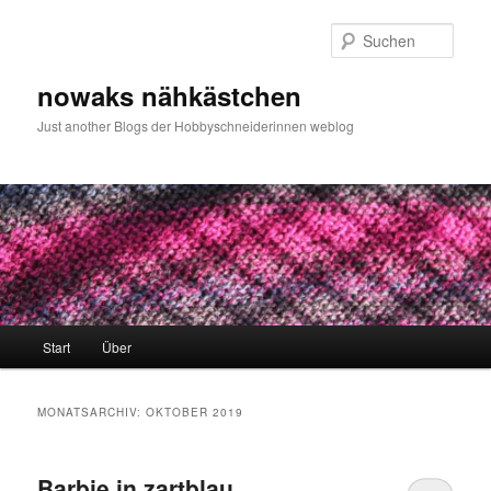
Zum
Zum
primären
sekundären
Such
Inhalt
Inhalt
springen
springen
nowaks nähkästchen
Just another Blogs der Hobbyschneiderinnen weblog
Hauptmenü
Start
Über
MONATSARCHIV:
OKTOBER 2019
Barbie in zartblau