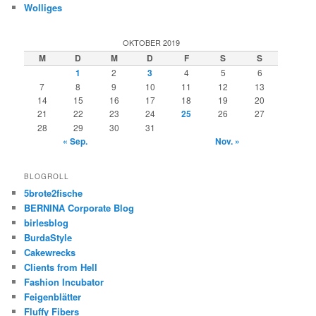
Wolliges
OKTOBER 2019
M
D
M
D
F
S
S
1
2
3
4
5
6
7
8
9
10
11
12
13
14
15
16
17
18
19
20
21
22
23
24
25
26
27
28
29
30
31
« Sep.
Nov. »
BLOGROLL
5brote2fische
BERNINA Corporate Blog
birlesblog
BurdaStyle
Cakewrecks
Clients from Hell
Fashion Incubator
Feigenblätter
Fluffy Fibers