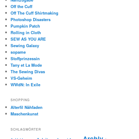
Off the Cuff
Off The Cuff Shirtmaking
Photoshop Disasters
Pumpkin Patch
Rolling in Cloth
SEW AS YOU ARE
Sewing Galaxy
sopame
Stoffprinzessin
Tany et La Mode
The Sewing Divas
VS-Geheim
WWdN: In Exile
SHOPPING
Alterfil Nähfaden
Maschenkunst
SCHLAGWÖRTER
Archiv