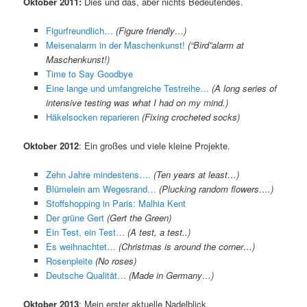
Oktober 2011:
Dies und das, aber nichts Bedeutendes.
Figurfreundlich…
(Figure friendly…)
Meisenalarm in der Maschenkunst!
(“Bird”alarm at
Maschenkunst!)
Time to Say Goodbye
Eine lange und umfangreiche Testreihe…
(A long series of
intensive testing was what I had on my mind.)
Häkelsocken reparieren
(Fixing crocheted socks)
Oktober 2012
: Ein großes und viele kleine Projekte.
Zehn Jahre mindestens….
(Ten years at least…)
Blümelein am Wegesrand…
(Plucking random flowers….)
Stoffshopping in Paris: Malhia Kent
Der grüne Gert
(Gert the Green)
Ein Test, ein Test…
(A test, a test..)
Es weihnachtet…
(Christmas is around the corner…)
Rosenpleite
(No roses)
Deutsche Qualität…
(Made in Germany…)
Oktober 2013
: Mein erster aktuelle Nadelblick