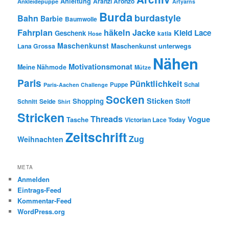
Anleitung
Aranzi Aronzo
Ankleidepuppe
Artyarns
Burda
burdastyle
Bahn
Barbie
Baumwolle
Fahrplan
häkeln
Jacke
Kleid
Lace
Geschenk
Hose
katia
Maschenkunst
Maschenkunst unterwegs
Lana Grossa
Nähen
Motivationsmonat
Meine Nähmode
Mütze
Paris
Pünktlichkeit
Puppe
Schal
Paris-Aachen Challenge
Socken
Sticken
Shopping
Stoff
Seide
Schnitt
Shirt
Stricken
Threads
Vogue
Tasche
Victorian Lace Today
Zeitschrift
Zug
Weihnachten
META
Anmelden
Eintrags-Feed
Kommentar-Feed
WordPress.org