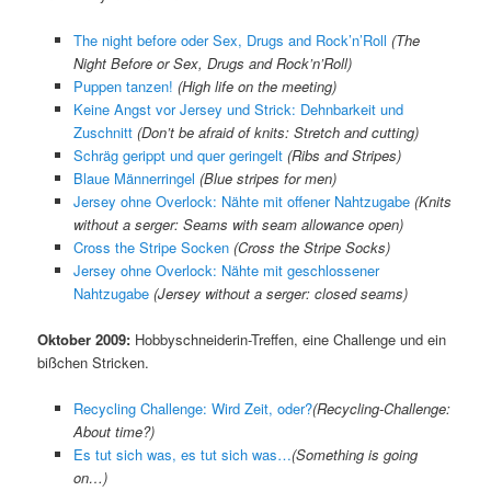
The night before oder Sex, Drugs and Rock’n’Roll
(The
Night Before or Sex, Drugs and Rock’n’Roll)
Puppen tanzen!
(High life on the meeting)
Keine Angst vor Jersey und Strick: Dehnbarkeit und
Zuschnitt
(Don’t be afraid of knits: Stretch and cutting)
Schräg gerippt und quer geringelt
(Ribs and Stripes)
Blaue Männerringel
(Blue stripes for men)
Jersey ohne Overlock: Nähte mit offener Nahtzugabe
(Knits
without a serger: Seams with seam allowance open)
Cross the Stripe Socken
(Cross the Stripe Socks)
Jersey ohne Overlock: Nähte mit geschlossener
Nahtzugabe
(
Jersey without a serger: closed seams
)
Oktober 2009:
Hobbyschneiderin-Treffen, eine Challenge und ein
bißchen Stricken.
Recycling Challenge: Wird Zeit, oder?
(
Recycling-Challenge:
About time?
)
Es tut sich was, es tut sich was…
(
Something is going
on…
)