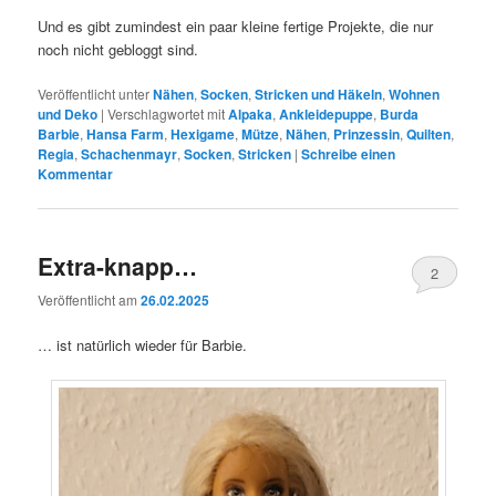
Und es gibt zumindest ein paar kleine fertige Projekte, die nur
noch nicht gebloggt sind.
Veröffentlicht unter
Nähen
,
Socken
,
Stricken und Häkeln
,
Wohnen
und Deko
|
Verschlagwortet mit
Alpaka
,
Ankleidepuppe
,
Burda
Barbie
,
Hansa Farm
,
Hexigame
,
Mütze
,
Nähen
,
Prinzessin
,
Quilten
,
Regia
,
Schachenmayr
,
Socken
,
Stricken
|
Schreibe einen
Kommentar
Extra-knapp…
2
Veröffentlicht am
26.02.2025
… ist natürlich wieder für Barbie.