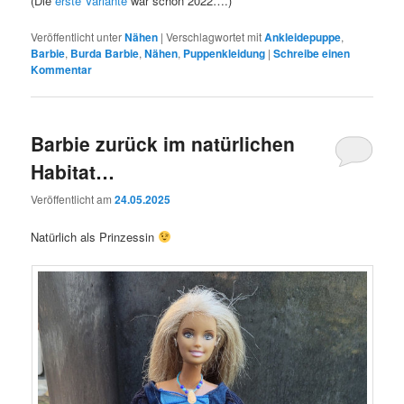
(Die
erste Variante
war schon 2022….)
Veröffentlicht unter
Nähen
|
Verschlagwortet mit
Ankleidepuppe
,
Barbie
,
Burda Barbie
,
Nähen
,
Puppenkleidung
|
Schreibe einen
Kommentar
Barbie zurück im natürlichen
Habitat…
Veröffentlicht am
24.05.2025
Natürlich als Prinzessin