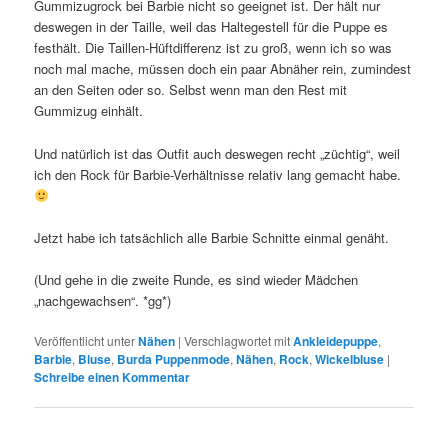
Gummizugrock bei Barbie nicht so geeignet ist. Der hält nur
deswegen in der Taille, weil das Haltegestell für die Puppe es
festhält. Die Taillen-Hüftdifferenz ist zu groß, wenn ich so was
noch mal mache, müssen doch ein paar Abnäher rein, zumindest
an den Seiten oder so. Selbst wenn man den Rest mit
Gummizug einhält.
Und natürlich ist das Outfit auch deswegen recht „züchtig“, weil
ich den Rock für Barbie-Verhältnisse relativ lang gemacht habe.
Jetzt habe ich tatsächlich alle Barbie Schnitte einmal genäht.
(Und gehe in die zweite Runde, es sind wieder Mädchen
„nachgewachsen“. *gg*)
Veröffentlicht unter
Nähen
|
Verschlagwortet mit
Ankleidepuppe
,
Barbie
,
Bluse
,
Burda Puppenmode
,
Nähen
,
Rock
,
Wickelbluse
|
Schreibe einen Kommentar