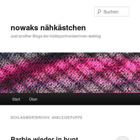
Zum
Zum
primären
sekundären
Such
Inhalt
Inhalt
springen
springen
nowaks nähkästchen
Just another Blogs der Hobbyschneiderinnen weblog
Hauptmenü
Start
Über
SCHLAGWORTARCHIV:
ANKLEIDEPUPPE
Barbie wieder in bunt