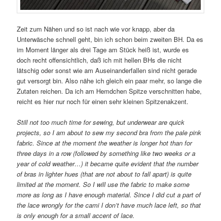
Zeit zum Nähen und so ist nach wie vor knapp, aber da
Unterwäsche schnell geht, bin ich schon beim zweiten BH. Da es
im Moment länger als drei Tage am Stück heiß ist, wurde es
doch recht offensichtlich, daß ich mit hellen BHs die nicht
lätschig oder sonst wie am Auseinanderfallen sind nicht gerade
gut versorgt bin. Also nähe ich gleich ein paar mehr, so lange die
Zutaten reichen. Da ich am Hemdchen Spitze verschnitten habe,
reicht es hier nur noch für einen sehr kleinen Spitzenakzent.
Still not too much time for sewing, but underwear are quick
projects, so I am about to sew my second bra from the pale pink
fabric. Since at the moment the weather is longer hot than for
three days in a row (followed by something like two weeks or a
year of cold weather…) it became quite evident that the number
of bras in lighter hues (that are not about to fall apart) is quite
limited at the moment. So I will use the fabric to make some
more as long as I have enough material. Since I did cut a part of
the lace wrongly for the cami I don’t have much lace left, so that
is only enough for a small accent of lace.