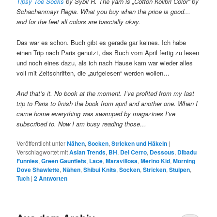
Tipsy Toe Socks
by Sybil R. The yarn is „Cotton Kolibri Color“ by
Schachenmayr Regia. What you buy when the price is good…
and for the feet all colors are bascially okay.
Das war es schon. Buch gibt es gerade gar keines. Ich habe
einen Trip nach Paris genutzt, das Buch vom April fertig zu lesen
und noch eines dazu, als ich nach Hause kam war wieder alles
voll mit Zeitschriften, die „aufgelesen“ werden wollen…
And that’s it. No book at the moment. I’ve profited from my last
trip to Paris to finish the book from april and another one. When I
came home everything was swamped by magazines I’ve
subscribed to. Now I am busy reading those…
Veröffentlicht unter
Nähen
,
Socken
,
Stricken und Häkeln
|
Verschlagwortet mit
Aslan Trends
,
BH
,
Del Cerro
,
Dessous
,
Dibadu
Funnies
,
Green Gauntlets
,
Lace
,
Maravillosa
,
Merino Kid
,
Morning
Dove Shawlette
,
Nähen
,
Shibui Knits
,
Socken
,
Stricken
,
Stulpen
,
Tuch
|
2
Antworten