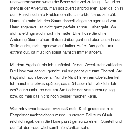
unerwarteterweise waren die Beine sehr viel zu lang… Natürlich
steht in der Anleitung, man soll zuerst anprobieren, aber da ich in
dem Punkt noch nie Probleme hatte… merkte ich es zu spät.
Daraufhin habe ich den Saum doppelt eingeschlagen und von
Hand angehext. Ist nicht ganz perfekt schön… aber geht. Wa
sich allerdings auch noch nie hatte: Eine Hose die ohne
Änderung über meinen Hintern drüber geht und oben auch in der
Taille endet, nicht irgendwo auf halber Hüfte. Das gefällt mir
extrem gut, da muß ich sonst nämlich immer ändern.
Mit dem Ergebnis bin ich zunächst für den Zweck sehr zufrieden.
Die Hose war schnell genäht und sie passt gut zum Oberteil. Sie
trägt sich auch bequem. (Nur die Naht hinten am Oberschenkel
ist manchmal etwas spürbar, das stört aber nicht wirklich, ich
weiß auch nicht, ob das am Stoff oder der Versäuberung liegt
bzw. ob man das nicht noch besser machen kann.)
Was mir vorher bewusst war: daß mein Stoff gnadenlos alle
Fettpolster nachzeichnen würde. In diesem Fall zum Glück
reichlich egal, denn die Hose passt genau zu einem Oberteil und
der Teil der Hose wird somit nie sichtbar sein.