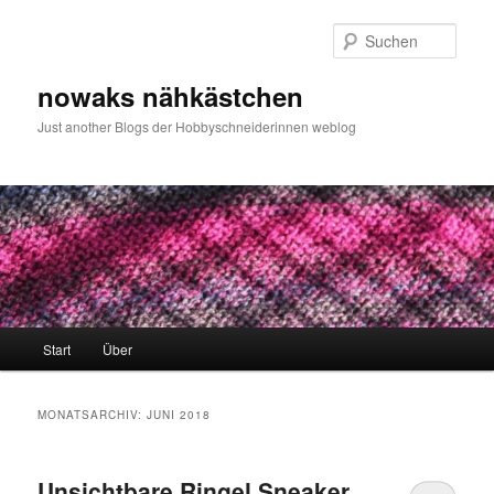
Zum
Zum
primären
sekundären
Such
Inhalt
Inhalt
springen
springen
nowaks nähkästchen
Just another Blogs der Hobbyschneiderinnen weblog
Hauptmenü
Start
Über
MONATSARCHIV:
JUNI 2018
Unsichtbare Ringel Sneaker