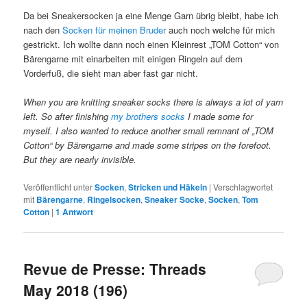
Da bei Sneakersocken ja eine Menge Garn übrig bleibt, habe ich
nach den
Socken für meinen Bruder
auch noch welche für mich
gestrickt. Ich wollte dann noch einen Kleinrest „TOM Cotton“ von
Bärengarne mit einarbeiten mit einigen Ringeln auf dem
Vorderfuß, die sieht man aber fast gar nicht.
When you are knitting sneaker socks there is always a lot of yarn
left. So after finishing
my brothers socks
I made some for
myself. I also wanted to reduce another small remnant of „TOM
Cotton“ by Bärengarne and made some stripes on the forefoot.
But they are nearly invisible.
Veröffentlicht unter
Socken
,
Stricken und Häkeln
|
Verschlagwortet
mit
Bärengarne
,
Ringelsocken
,
Sneaker Socke
,
Socken
,
Tom
Cotton
|
1
Antwort
Revue de Presse: Threads
May 2018 (196)