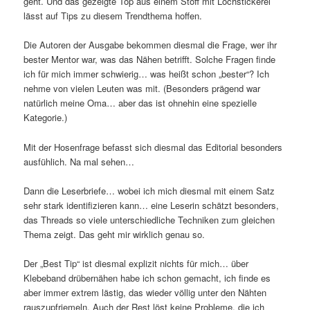
geht. Und das gezeigte Top aus einem Stoff mit Lochstickerei
lässt auf Tips zu diesem Trendthema hoffen.
Die Autoren der Ausgabe bekommen diesmal die Frage, wer ihr
bester Mentor war, was das Nähen betrifft. Solche Fragen finde
ich für mich immer schwierig… was heißt schon „bester“? Ich
nehme von vielen Leuten was mit. (Besonders prägend war
natürlich meine Oma… aber das ist ohnehin eine spezielle
Kategorie.)
Mit der Hosenfrage befasst sich diesmal das Editorial besonders
ausfühlich. Na mal sehen…
Dann die Leserbriefe… wobei ich mich diesmal mit einem Satz
sehr stark identifizieren kann… eine Leserin schätzt besonders,
das Threads so viele unterschiedliche Techniken zum gleichen
Thema zeigt. Das geht mir wirklich genau so.
Der „Best Tip“ ist diesmal explizit nichts für mich… über
Klebeband drübernähen habe ich schon gemacht, ich finde es
aber immer extrem lästig, das wieder völlig unter den Nähten
rauszupfriemeln. Auch der Rest löst keine Probleme, die ich