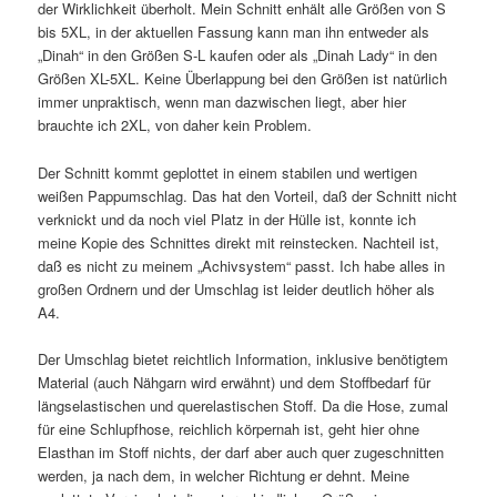
der Wirklichkeit überholt. Mein Schnitt enhält alle Größen von S
bis 5XL, in der aktuellen Fassung kann man ihn entweder als
„Dinah“ in den Größen S-L kaufen oder als „Dinah Lady“ in den
Größen XL-5XL. Keine Überlappung bei den Größen ist natürlich
immer unpraktisch, wenn man dazwischen liegt, aber hier
brauchte ich 2XL, von daher kein Problem.
Der Schnitt kommt geplottet in einem stabilen und wertigen
weißen Pappumschlag. Das hat den Vorteil, daß der Schnitt nicht
verknickt und da noch viel Platz in der Hülle ist, konnte ich
meine Kopie des Schnittes direkt mit reinstecken. Nachteil ist,
daß es nicht zu meinem „Achivsystem“ passt. Ich habe alles in
großen Ordnern und der Umschlag ist leider deutlich höher als
A4.
Der Umschlag bietet reichtlich Information, inklusive benötigtem
Material (auch Nähgarn wird erwähnt) und dem Stoffbedarf für
längselastischen und querelastischen Stoff. Da die Hose, zumal
für eine Schlupfhose, reichlich körpernah ist, geht hier ohne
Elasthan im Stoff nichts, der darf aber auch quer zugeschnitten
werden, ja nach dem, in welcher Richtung er dehnt. Meine