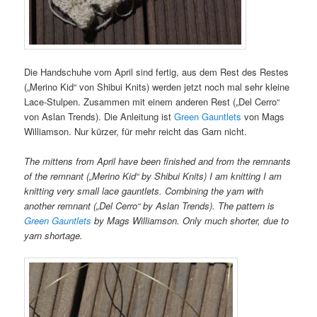
Die Handschuhe vom April sind fertig, aus dem Rest des Restes
(„Merino Kid“ von Shibui Knits) werden jetzt noch mal sehr kleine
Lace-Stulpen. Zusammen mit einem anderen Rest („Del Cerro“
von Aslan Trends). Die Anleitung ist
Green Gauntlets
von Mags
Williamson. Nur kürzer, für mehr reicht das Garn nicht.
The mittens from April have been finished and from the remnants
of the remnant („Merino Kid“ by Shibui Knits) I am knitting I am
knitting very small lace gauntlets. Combining the yarn with
another remnant („Del Cerro“ by Aslan Trends). The pattern is
Green Gauntlets
by Mags Williamson. Only much shorter, due to
yarn shortage.