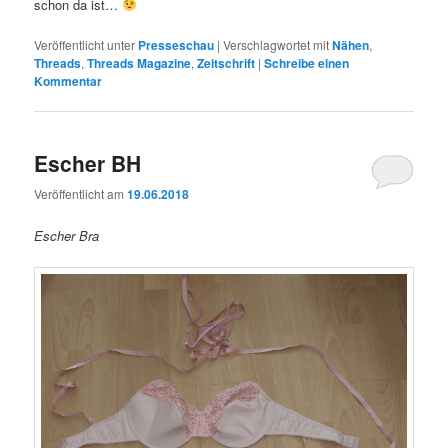
schon da ist…
Veröffentlicht unter
Presseschau
|
Verschlagwortet mit
Nähen
,
Threads
,
Threads Magazine
,
Zeitschrift
|
Schreibe einen
Kommentar
Escher BH
Veröffentlicht am
19.06.2018
Escher Bra