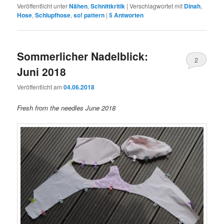
Veröffentlicht unter
Nähen
,
Schnittkritik
|
Verschlagwortet mit
Dinah
,
Hose
,
Schlupfhose
,
so! pattern
|
5
Antworten
Sommerlicher Nadelblick:
2
Juni 2018
Veröffentlicht am
04.06.2018
Fresh from the needles June 2018