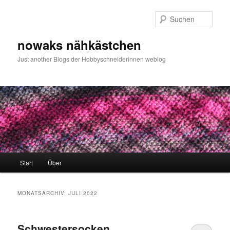
Zum
Zum
primären
sekundären
Such
Inhalt
Inhalt
springen
springen
nowaks nähkästchen
Just another Blogs der Hobbyschneiderinnen weblog
Hauptmenü
Start
Über
MONATSARCHIV:
JULI 2022
Schwestersocken