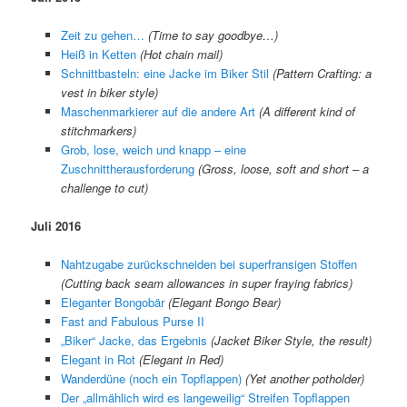
Zeit zu gehen…
(Time to say goodbye…)
Heiß in Ketten
(Hot chain mail)
Schnittbasteln: eine Jacke im Biker Stil
(Pattern Crafting: a
vest in biker style)
Maschenmarkierer auf die andere Art
(A different kind of
stitchmarkers)
Grob, lose, weich und knapp – eine
Zuschnittherausforderung
(Gross, loose, soft and short – a
challenge to cut)
Juli 2016
Nahtzugabe zurückschneiden bei superfransigen Stoffen
(Cutting back seam allowances in super fraying fabrics)
Eleganter Bongobär
(Elegant Bongo Bear)
Fast and Fabulous Purse II
„Biker“ Jacke, das Ergebnis
(Jacket Biker Style, the result)
Elegant in Rot
(Elegant in Red)
Wanderdüne (noch ein Topflappen)
(Yet another potholder)
Der „allmählich wird es langeweilig“ Streifen Topflappen