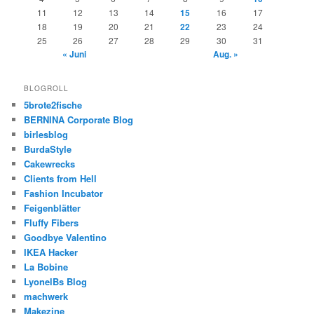
11
12
13
14
15
16
17
18
19
20
21
22
23
24
25
26
27
28
29
30
31
« Juni
Aug. »
BLOGROLL
5brote2fische
BERNINA Corporate Blog
birlesblog
BurdaStyle
Cakewrecks
Clients from Hell
Fashion Incubator
Feigenblätter
Fluffy Fibers
Goodbye Valentino
IKEA Hacker
La Bobine
LyonelBs Blog
machwerk
Makezine