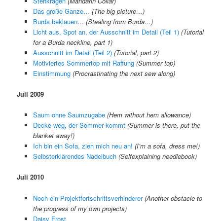
Stehkragen
(Mandarin Collar)
Das große Ganze…
(The big picture…)
Burda beklauen
…
(Stealing from Burda…)
Licht aus, Spot an, der Ausschnitt im Detail (Teil 1)
(Tuto
rial
for a Burda neckline, part 1)
Ausschnitt im Detail (Teil 2)
(Tutorial, part 2)
Motiviertes Sommertop mit Raffung
(Summer top)
Einstimmung
(Procrastinating the next sew along)
Juli 2009
Saum ohne Saumzugabe
(
Hem without hem allowance
)
Decke weg, der Sommer kommt
(
Summer is there, put the
blanket away!
)
Ich bin ein Sofa, zieh mich neu an!
(
I’m a sofa, dress me!
)
Selbsterklärendes Nadelbuch
(
Selfexplaining needlebook
)
Juli 2010
Noch ein Projektfortschrittsverhinderer
(Another obstacle to
the progress of my own projects)
Daisy Frost