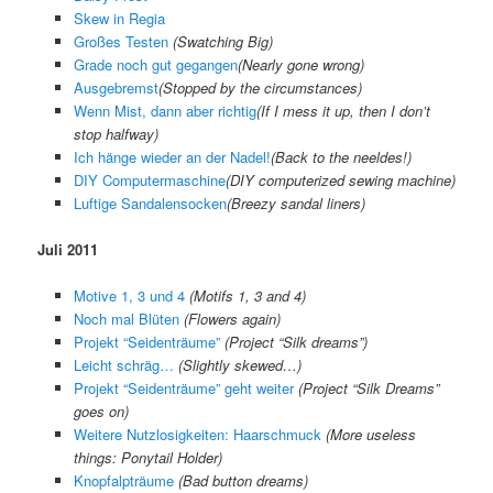
Skew in Regia
Großes Testen
(Swatching Big)
Grade noch gut gegangen
(
Nearly gone wrong
)
Ausgebremst
(
Stopped by the circumstances
)
Wenn Mist, dann aber richtig
(
If I mess it up, then I don’t
stop halfway
)
Ich hänge wieder an der Nadel!
(
Back to the neeldes!
)
DIY Computermaschine
(
DIY computerized sewing machine
)
Luftige Sandalensocken
(
Breezy sandal liners
)
Juli 2011
Motive 1, 3 und 4
(Motifs 1, 3 and 4)
Noch mal Blüten
(Flowers again)
Projekt “Seidenträume”
(Project “Silk dreams”)
Leicht schräg…
(Slightly skewed…)
Projekt “Seidenträume” geht weiter
(Project “Silk Dreams”
goes on)
Weitere Nutzlosigkeiten: Haarschmuck
(More useless
things: Ponytail Holder)
Knopfalpträume
(Bad button dreams)