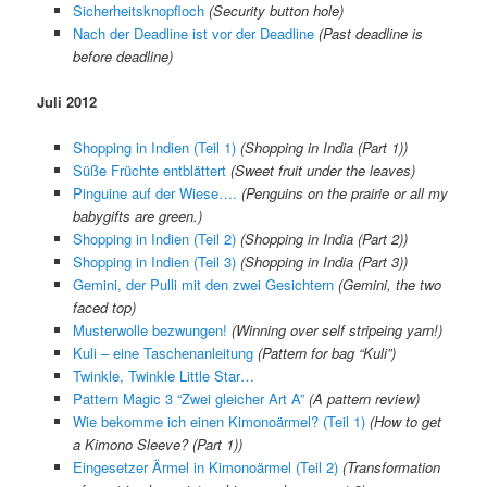
Sicherheitsknopfloch
(Security button hole)
Nach der Deadline ist vor der Deadline
(Past deadline is
before deadline)
Juli 2012
Shopping in Indien (Teil 1)
(Shopping in India (Part 1))
Süße Früchte entblättert
(Sweet fruit under the leaves)
Pinguine auf der Wiese….
(Penguins on the prairie or all my
babygifts are green.)
Shopping in Indien (Teil 2)
(Shopping in India (Part 2))
Shopping in Indien (Teil 3)
(Shopping in India (Part 3))
Gemini, der Pulli mit den zwei Gesichtern
(Gemini, the two
faced top)
Musterwolle bezwungen!
(Winning over self stripeing yarn!)
Kuli – eine Taschenanleitung
(Pattern for bag “Kuli”)
Twinkle, Twinkle Little Star…
Pattern Magic 3 “Zwei gleicher Art A”
(A pattern review)
Wie bekomme ich einen Kimonoärmel? (Teil 1)
(How to get
a Kimono Sleeve? (Part 1))
Eingesetzer Ärmel in Kimonoärmel (Teil 2)
(Transformation