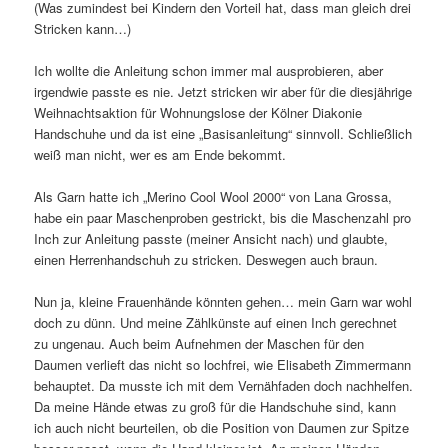
(Was zumindest bei Kindern den Vorteil hat, dass man gleich drei
Stricken kann…)
Ich wollte die Anleitung schon immer mal ausprobieren, aber
irgendwie passte es nie. Jetzt stricken wir aber für die diesjährige
Weihnachtsaktion für Wohnungslose der Kölner Diakonie
Handschuhe und da ist eine „Basisanleitung“ sinnvoll. Schließlich
weiß man nicht, wer es am Ende bekommt.
Als Garn hatte ich „Merino Cool Wool 2000“ von Lana Grossa,
habe ein paar Maschenproben gestrickt, bis die Maschenzahl pro
Inch zur Anleitung passte (meiner Ansicht nach) und glaubte,
einen Herrenhandschuh zu stricken. Deswegen auch braun.
Nun ja, kleine Frauenhände könnten gehen… mein Garn war wohl
doch zu dünn. Und meine Zählkünste auf einen Inch gerechnet
zu ungenau. Auch beim Aufnehmen der Maschen für den
Daumen verlieft das nicht so lochfrei, wie Elisabeth Zimmermann
behauptet. Da musste ich mit dem Vernähfaden doch nachhelfen.
Da meine Hände etwas zu groß für die Handschuhe sind, kann
ich auch nicht beurteilen, ob die Position von Daumen zur Spitze