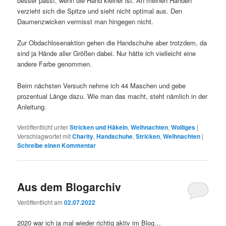
besser passt, wenn die Hand kleiner ist. An meinen Händen
verzieht sich die Spitze und sieht nicht optimal aus. Den
Daumenzwicken vermisst man hingegen nicht.
Zur Obdachlosenaktion gehen die Handschuhe aber trotzdem, da
sind ja Hände aller Größen dabei. Nur hätte ich vielleicht eine
andere Farbe genommen.
Beim nächsten Versuch nehme ich 44 Maschen und gebe
prozentual Länge dazu. Wie man das macht, steht nämlich in der
Anleitung.
Veröffentlicht unter
Stricken und Häkeln
,
Weihnachten
,
Wolliges
|
Verschlagwortet mit
Charity
,
Handschuhe
,
Stricken
,
Weihnachten
|
Schreibe einen Kommentar
Aus dem Blogarchiv
Veröffentlicht am
02.07.2022
2020 war ich ja mal wieder richtig aktiv im Blog…