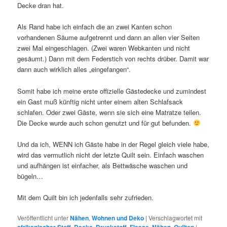
Decke dran hat.
Als Rand habe ich einfach die an zwei Kanten schon
vorhandenen Säume aufgetrennt und dann an allen vier Seiten
zwei Mal eingeschlagen. (Zwei waren Webkanten und nicht
gesäumt.) Dann mit dem Federstich von rechts drüber. Damit war
dann auch wirklich alles „eingefangen“.
Somit habe ich meine erste offizielle Gästedecke und zumindest
ein Gast muß künftig nicht unter einem alten Schlafsack
schlafen. Oder zwei Gäste, wenn sie sich eine Matratze teilen.
Die Decke wurde auch schon genutzt und für gut befunden.
Und da ich, WENN ich Gäste habe in der Regel gleich viele habe,
wird das vermutlich nicht der letzte Quilt sein. Einfach waschen
und aufhängen ist einfacher, als Bettwäsche waschen und
bügeln…
Mit dem Quilt bin ich jedenfalls sehr zufrieden.
Veröffentlicht unter
Nähen
,
Wohnen und Deko
|
Verschlagwortet mit
afrikanischer Stoff
,
Decke
,
Druckstoff
,
Fleece
,
Nähen
,
Quilten
|