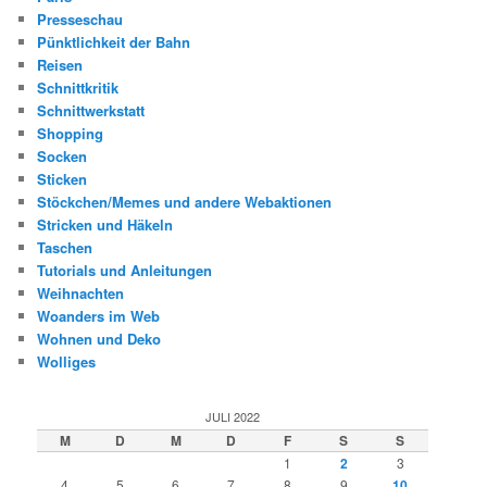
Presseschau
Pünktlichkeit der Bahn
Reisen
Schnittkritik
Schnittwerkstatt
Shopping
Socken
Sticken
Stöckchen/Memes und andere Webaktionen
Stricken und Häkeln
Taschen
Tutorials und Anleitungen
Weihnachten
Woanders im Web
Wohnen und Deko
Wolliges
JULI 2022
M
D
M
D
F
S
S
1
2
3
4
5
6
7
8
9
10