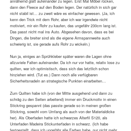
annähernd glatt aufeinander zu legen. Erst Mal Möbel rücken,
dann den Fleece auf den Boden legen. Der natürlich in sich gar
nicht stabil ist… zu zweit wäre es einfacher gewesen. (Ja, ich
kenn den Trick mit dem Rohr, aber ich war irgendwie nicht
motiviert, mir ein Rohr zu kaufen, das ungefähr 230cm lang ist.
Das passt nicht mal ins Auto. Abgesehen davon, dass es bei
Dingen, die breiter sind als die eigene Armspannweite auch
schwierig ist, sie gerade aufs Rohr zu wickeln.)
Nun ja, einiges an Sprühkleber später waren die Lagen ohne
allzuviele Falten aufeinander. Da ich nur vor hatte, relativ lose zu
quilten, war ich optimistisch, dass sich das letztlich schon
hinziehen wird. (Tut es.) Dann noch alle verfügbaren
Sicherheitsnadeln an strategische Punkten einarbeiten…
Zum Quilten habe ich (von der Mitte ausgehend und dann zu
schräg zu den Seiten arbeitend) immer ein Druckmotiv in einen
Stickring gespannt (das passte gerade so in meinen großen
Stickring, sowohl vom Umfang als auch von der Materialdicke
her). Als Oberfaden hatte ich schwarzes Alterfil S120, als
Unterfaden Madeira Stickunterfaden in schwarz. (Ich habe
festgestellt, dass ich ungefähr alle Farben habe, nur nicht mehr