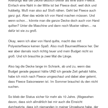
Allerdings war die Decke deutlich breiter als eine Bahn Fleece.
Einfach eine Naht in der Mitte ist bei Fleece doof, weil dick und
hubbelig. Muß man also auf Stoß nähen. Geht bei Fleece auch
ganz gut. Aber das würde ich von Hand machen müssen. Und
wenn schon… könnte man die ganze Decke doch auch von Hand
quilten? Unter die Maschine und dann noch Muster nähen… na
dafür ist sie zu groß.
Okay, wenn ich aber von Hand quilte, macht das mit
Polyesterfleece keinen Spaß. Also muß Baumwollfleece her. Der
war aber damals noch richtig teuer und mein Budget nicht so
groß. Und ich brauchte ja zwei Mal die Länge.
Also lag die Decke lange im Schrank, ab und zu, wenn das
Budget gerade gepasst hätte UND ich gerade Zeit gehabt hätte,
habe ich mich nach Fleece umgeschaut und dabei aber gelernt,
dass Fleece Saisonwaren ist. Im Sommer brauchst du den nicht
suchen.
So blieb der Status sicher für mehr als 10 Jahre. (Abgesehen
davon, dass sich allmählich bei mir auch die Einsicht
durchsetzte, dass ich niemanden in meiner Umgebung habe, der