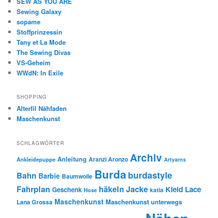
SEW AS YOU ARE
Sewing Galaxy
sopame
Stoffprinzessin
Tany et La Mode
The Sewing Divas
VS-Geheim
WWdN: In Exile
SHOPPING
Alterfil Nähfaden
Maschenkunst
SCHLAGWÖRTER
Archiv
Anleitung
Aranzi Aronzo
Ankleidepuppe
Artyarns
Burda
burdastyle
Bahn
Barbie
Baumwolle
Fahrplan
häkeln
Jacke
Kleid
Lace
Geschenk
Hose
katia
Maschenkunst
Maschenkunst unterwegs
Lana Grossa