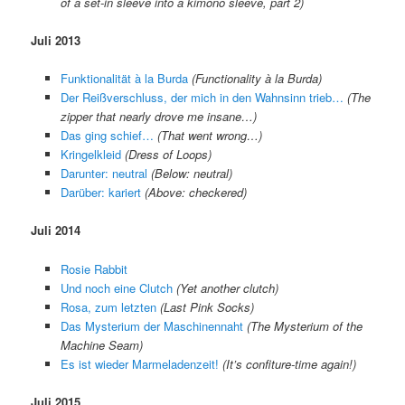
of a set-in sleeve into a kimono sleeve, part 2)
Juli 2013
Funktionalität à la Burda
(Functionality à la Burda)
Der Reißverschluss, der mich in den Wahnsinn trieb…
(The
zipper that nearly drove me insane…)
Das ging schief…
(That went wrong…)
Kringelkleid
(Dress of Loops)
Darunter: neutral
(Below: neutral)
Darüber: kariert
(Above: checkered)
Juli 2014
Rosie Rabbit
Und noch eine Clutch
(Yet another clutch)
Rosa, zum letzten
(Last Pink Socks)
Das Mysterium der Maschinennaht
(The Mysterium of the
Machine Seam)
Es ist wieder Marmeladenzeit!
(It’s confiture-time again!)
Juli 2015