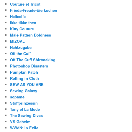
Couture et Tricot
Frieda-Freude-Eierkuchen
Helfeelfe
ikke tikke theo
Kitty Couture
Male Pattern Boldness
MIZOAL
Nahtzugabe
Off the Cuff
Off The Cuff Shirtmaking
Photoshop Disasters
Pumpkin Patch
Rolling in Cloth
SEW AS YOU ARE
Sewing Galaxy
sopame
Stoffprinzessin
Tany et La Mode
The Sewing Divas
VS-Geheim
WWdN: In Exile