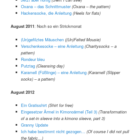
Oxana – das Schnittmuster
(Oxana – the pattern)
Hackensocke, die Anleitung
(Heels for flats)
August 2011
: Noch so ein Strickmonat
(Un)gefilztes Mäuschen
((Un)Felted Mousie)
Verschenkesocke – eine Anleitung
(Charitysocks – a
pattern)
Rondeur bleu
Putztag
(Cleansing day)
Karamell (Füßlinge) – eine Anleitung
(Karamell (Slipper
socks) – a pattern)
August 2012
Ein Gratisshirt
(Shirt for free)
Eingesetzer Ärmel in Kimonoärmel (Teil 3)
(Transformation
of a set-in sleeve into a kimono sleeve, part 3)
Granny Update
Ich habe bestimmt nicht gezogen…
(Of course I did not pull
the fabric…)