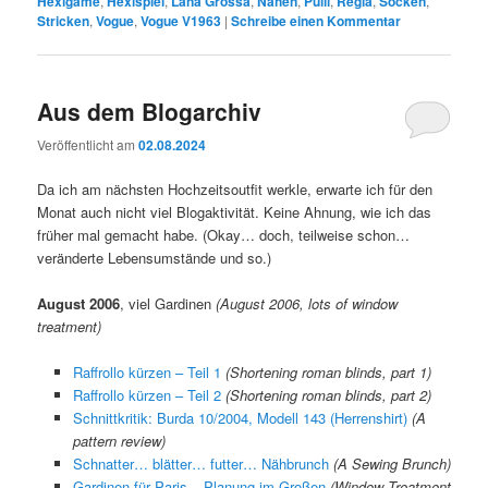
Hexigame
,
Hexispiel
,
Lana Grossa
,
Nähen
,
Pulli
,
Regia
,
Socken
,
Stricken
,
Vogue
,
Vogue V1963
|
Schreibe einen Kommentar
Aus dem Blogarchiv
Veröffentlicht am
02.08.2024
Da ich am nächsten Hochzeitsoutfit werkle, erwarte ich für den
Monat auch nicht viel Blogaktivität. Keine Ahnung, wie ich das
früher mal gemacht habe. (Okay… doch, teilweise schon…
veränderte Lebensumstände und so.)
August 2006
, viel Gardinen
(August 2006, lots of window
treatment)
Raffrollo kürzen – Teil 1
(Shortening roman blinds, part 1)
Raffrollo kürzen – Teil 2
(Shortening roman blinds, part 2)
Schnittkritik: Burda 10/2004, Modell 143 (Herrenshirt)
(A
pattern review)
Schnatter… blätter… futter… Nähbrunch
(A Sewing Brunch)
Gardinen für Paris – Planung im Großen
(Window Treatment