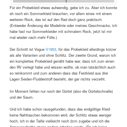
Für ein Probekleid etwas aufwendig, gebe ich zu. Aber ich konnte
eh noch ein Sommerkleid brauchen, vor allem eines mit einem
weiteren Rock, das ist auf den Rad doch ganz praktisch.
(Entweder Änderung der Modelinie oder meines Geschmacks, ich
habe fast nur Sommerkleider mit schmalem Rock, jetzt ist mir
mal wieder nach mehr Fülle.)
Der Schnitt ist Vogue
V1953
, für das Probekleid allerdings kürzer
als alle Varianten und ohne Schlitz. Der zweite Grund, warum ich
ein komplettes Probekleid genäht habe war, dass ich zum einen
den RV verlegt habe und wissen wollte, ob man tatsächlich auch
so reinkommt und zum anderen dass das Festkleid aus drei
Lagen Seiden-Fludderstoff besteht, der gar nichts verzeiht.
Im Moment fehlen nur noch der Gürtel (also die Gürtelschnalle)
und der Saum.
Und ich habe schon rausgefunden, dass das endgültige Kleid
keine Nahttaschen bekommen wird, der Schlitz etwas weniger
hoch, ich in der Taille vielleicht noch 2cm zugebe und ich die
Armausschnitte etwas anders arbeiten werde. (Da ich keine