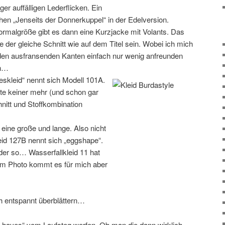
ger auffälligen Lederflicken. Ein
hen „Jenseits der Donnerkuppel“ in der Edelversion.
ormalgröße gibt es dann eine Kurzjacke mit Volants. Das
te der gleiche Schnitt wie auf dem Titel sein. Wobei ich mich
den ausfransenden Kanten einfach nur wenig anfreunden
n…
eskleid“ nennt sich Modell 101A.
eute keiner mehr (und schon gar
hnitt und Stoffkombination
 eine große und lange. Also nicht
d 127B nennt sich „eggshape“.
oder so… Wasserfallkleid 11 hat
em Photo kommt es für mich aber
 entspannt überblättern…
st haves“ vom Laufsteg werfen. Ob man die dann wirklich