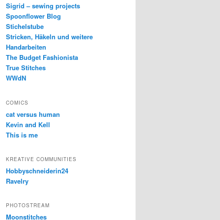
Sigrid – sewing projects
Spoonflower Blog
Stichelstube
Stricken, Häkeln und weitere
Handarbeiten
The Budget Fashionista
True Stitches
WWdN
COMICS
cat versus human
Kevin and Kell
This is me
KREATIVE COMMUNITIES
Hobbyschneiderin24
Ravelry
PHOTOSTREAM
Moonstitches