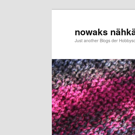
Zum
Zum
primären
sekundären
Inhalt
Inhalt
nowaks nähk
springen
springen
Just another Blogs der Hobbys