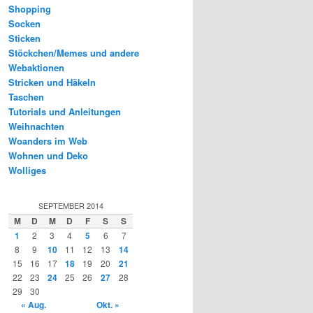
Shopping
Socken
Sticken
Stöckchen/Memes und andere
Webaktionen
Stricken und Häkeln
Taschen
Tutorials und Anleitungen
Weihnachten
Woanders im Web
Wohnen und Deko
Wolliges
SEPTEMBER 2014
M
D
M
D
F
S
S
1
2
3
4
5
6
7
8
9
10
11
12
13
14
15
16
17
18
19
20
21
22
23
24
25
26
27
28
29
30
« Aug.
Okt. »