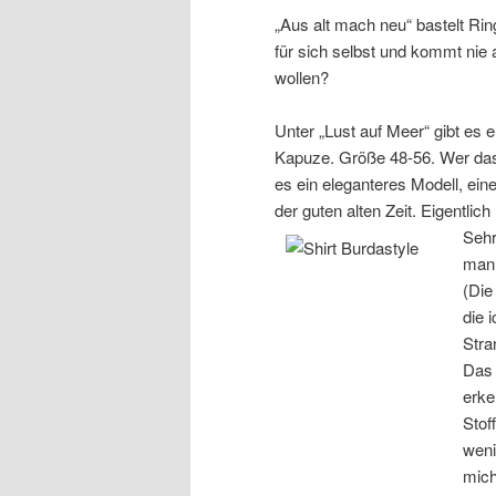
„Aus alt mach neu“ bastelt Rin
für sich selbst und kommt nie
wollen?
Unter „Lust auf Meer“ gibt es 
Kapuze. Größe 48-56. Wer das 
es ein eleganteres Modell, ein
der guten alten Zeit. Eigentlic
Sehr
man 
(Die
die 
Stra
Das 
erke
Stof
weni
mich