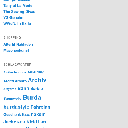
Tany et La Mode
The Sewing Divas
VS-Geheim
WWdN: In Exile
SHOPPING
Alterfil Nähfaden
Maschenkunst
SCHLAGWÖRTER
Anleitung
Ankleidepuppe
Archiv
Aranzi Aronzo
Bahn
Barbie
Artyarns
Burda
Baumwolle
burdastyle
Fahrplan
häkeln
Geschenk
Hose
Jacke
Kleid
Lace
katia