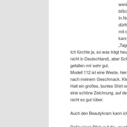
weni
bißc
In N
dürf
mit 
kan
„Tag
Ich fürchte ja, so was trägt h
nicht in Deutschland), aber Sc
gefallen mir sehr gut.
Modell 112 ist eine Weste, hier
nach meinem Geschmack. Klei
Halt ein großes, buntes Shirt 
eine schöne Zeichnung, auf d
nicht so gut rüber.
Auch den Beautykram kann ich
Dafür einen Blick auf die „mu