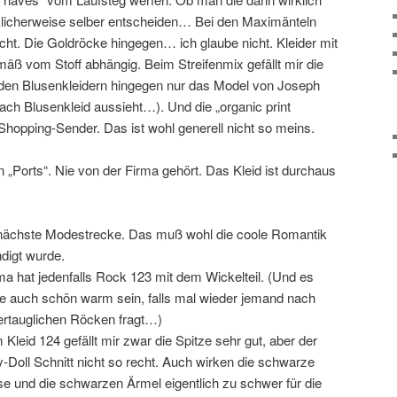
licherweise selber entscheiden… Bei den Maximänteln
nicht. Die Goldröcke hingegen… ich glaube nicht. Kleider mit
äß vom Stoff abhängig. Beim Streifenmix gefällt mir die
 den Blusenkleidern hingegen nur das Model von Joseph
ach Blusenkleid aussieht…). Und die „organic print
Shopping-Sender. Das ist wohl generell nicht so meins.
„Ports“. Nie von der Firma gehört. Das Kleid ist durchaus
ie nächste Modestrecke. Das muß wohl die coole Romantik
ndigt wurde.
a hat jedenfalls Rock 123 mit dem Wickelteil. (Und es
te auch schön warm sein, falls mal wieder jemand nach
ertauglichen Röcken fragt…)
 Kleid 124 gefällt mir zwar die Spitze sehr gut, aber der
-Doll Schnitt nicht so recht. Auch wirken die schwarze
e und die schwarzen Ärmel eigentlich zu schwer für die