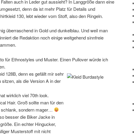
t Falten auch in Leder gut aussieht? In Langgröße dann eine
 umgesetzt, denn da ist mehr Platz für Details und
irtkleid 130, lebt wieder vom Stoff, also den Ringeln.
nig überraschend in Gold und dunkelblau. Und weil man
inniert die Redaktion noch einige weitgehend sinnfreie
usammen.
to für Ethnostyles und Muster. Einen Pullover würde ich
en.
eid 128B, denn es gefällt mir sehr
 sitzen, als die Version A in der
at wirklich viel 70th look.
cal Hair. Groß sollte man für den
ht schlank, sondern mager…
o besser die Biker Jacke in
größe. Ein echter Hingucker,
älliger Musterstoff mit nicht