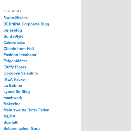
BLOGROLL
5brote2fische
BERNINA Corporate Blog
birlesblog
BurdaStyle
Cakewrecks
Clients from Hell
Fashion Incubator
Feigenblätter
Fluffy Fibers
Goodbye Valentino
IKEA Hacker
La Bobine
LyonelBs Blog
machwerk
Makezine
Mein zweiter Roter Faden
MEMA
Scarlatti
Selbermachen Guru