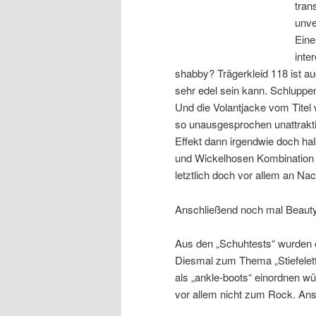
tran
unve
Eine
inte
shabby? Trägerkleid 118 ist au
sehr edel sein kann. Schluppe
Und die Volantjacke vom Titel 
so unausgesprochen unattrakti
Effekt dann irgendwie doch halb
und Wickelhosen Kombination h
letztlich doch vor allem an N
Anschließend noch mal Beauty
Aus den „Schuhtests“ wurden o
Diesmal zum Thema „Stiefelette
als „ankle-boots“ einordnen w
vor allem nicht zum Rock. Anso