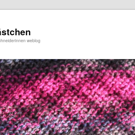
ästchen
chneiderinnen weblog