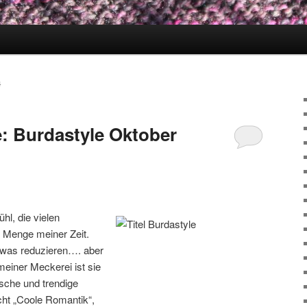
4
: Burdastyle Oktober
hl, die vielen
e Menge meiner Zeit.
 etwas reduzieren…. aber
 meiner Meckerei ist sie
sche und trendige
icht „Coole Romantik“,