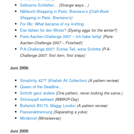
Seltsame Schleifen…
(Strange ways…)
Nähbuch-Shopping in Paris: Brentano’s
(
Craft-Book
Shopping in Paris: Brentano’s
)
For Ric: What became of my knitting
Eier färben für den Winter?
(Dyeing eggs for the winter?)
Paris-Aachen-Challenge 2007 – Ich habe fertig!
(Paris-
Aachen-Challenge 2007 – Finished!)
P-A-Challenge 2007: Erstes Teil, erste Schritte
(P-A-
Challenge 2007: first item, first steps)
Juni 2008:
Simplicity 4277 (Khaliah Ali Collection)
(A pattern review)
Queen of the Deadline…
Schnitt ganz anders
(One pattern, never looking the same.)
Strickspaß weltweit
(WWKIP-Day)
Butterick B5173, Maggy London
(A pattern review)
Passenabtrennung
(Separating a yoke)
Miniärmel
(Minisleeves)
Juni 2009: