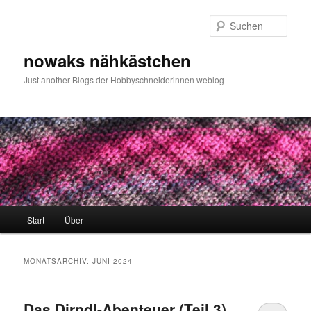
Zum
Zum
primären
sekundären
Such
Inhalt
Inhalt
springen
springen
nowaks nähkästchen
Just another Blogs der Hobbyschneiderinnen weblog
Hauptmenü
Start
Über
MONATSARCHIV:
JUNI 2024
Das Dirndl-Abenteuer (Teil 3)