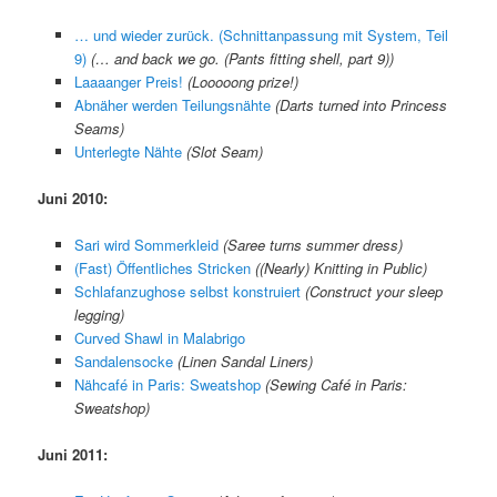
… und wieder zurück. (Schnittanpassung mit System, Teil
9)
(
… and back we go. (Pants fitting shell, part 9)
)
Laaaanger Preis!
(
Looooong prize!
)
Abnäher werden Teilungsnähte
(
Darts turned into Princess
Seams
)
Unterlegte Nähte
(
Slot Seam
)
Juni 2010:
Sari wird Sommerkleid
(
Saree turns summer dress
)
(Fast) Öffentliches Stricken
(
(Nearly) Knitting in Public
)
Schlafanzughose selbst konstruiert
(
Construct your sleep
legging
)
Curved Shawl in Malabrigo
Sandalensocke
(
Linen Sandal Liners
)
Nähcafé in Paris: Sweatshop
(
Sewing Café in Paris:
Sweatshop
)
Juni 2011: