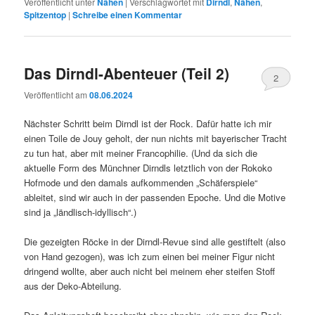
Veröffentlicht unter
Nähen
|
Verschlagwortet mit
Dirndl
,
Nähen
,
Spitzentop
|
Schreibe einen Kommentar
Das Dirndl-Abenteuer (Teil 2)
2
Veröffentlicht am
08.06.2024
Nächster Schritt beim Dirndl ist der Rock. Dafür hatte ich mir
einen Toile de Jouy geholt, der nun nichts mit bayerischer Tracht
zu tun hat, aber mit meiner Francophilie. (Und da sich die
aktuelle Form des Münchner Dirndls letztlich von der Rokoko
Hofmode und den damals aufkommenden „Schäferspiele“
ableitet, sind wir auch in der passenden Epoche. Und die Motive
sind ja „ländlisch-idyllisch“.)
Die gezeigten Röcke in der Dirndl-Revue sind alle gestiftelt (also
von Hand gezogen), was ich zum einen bei meiner Figur nicht
dringend wollte, aber auch nicht bei meinem eher steifen Stoff
aus der Deko-Abteilung.