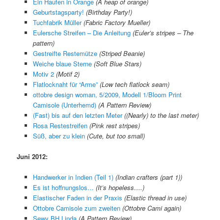
Ein Haufen in Orange
(A heap of orange)
Geburtstagsparty!
(Birthday Party!)
Tuchfabrik Müller
(Fabric Factory Mueller)
Eulersche Streifen – Die Anleitung
(Euler’s stripes – The
pattern)
Gestreifte Restemütze
(Striped Beanie)
Weiche blaue Sterne
(Soft Blue Stars)
Motiv 2
(Motif 2)
Flatlocknaht für “Arme”
(Low tech flatlock seam)
ottobre design woman, 5/2009, Modell 1/Bloom Print
Camisole (Unterhemd)
(A Pattern Review)
(Fast) bis auf den letzten Meter
((Nearly) to the last meter)
Rosa Restestreifen
(Pink rest stripes)
Süß, aber zu klein
(Cute, but too small)
Juni 2012:
Handwerker in Indien (Teil 1)
(Indian crafters (part 1))
Es ist hoffnungslos…
(It’s hopeless….)
Elastischer Faden in der Praxis
(Elastic thread in use)
Ottobre Camisole zum zweiten
(Ottobre Cami again)
Sewy BH Linda
(A Pattern Review)