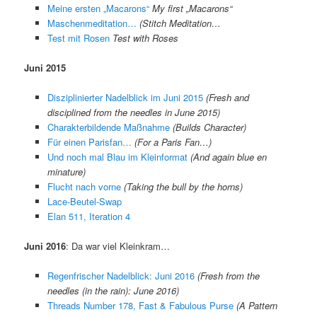
Meine ersten „Macarons“
My first „Macarons“
Maschenmeditation…
(Stitch Meditation…
Test mit Rosen
Test with Roses
Juni 2015
Disziplinierter Nadelblick im Juni 2015
(Fresh and
disciplined from the needles in June 2015)
Charakterbildende Maßnahme
(Builds Character)
Für einen Parisfan…
(For a Paris Fan…)
Und noch mal Blau im Kleinformat
(And again blue en
minature)
Flucht nach vorne
(Taking the bull by the horns)
Lace-Beutel-Swap
Elan 511, Iteration 4
Juni 2016
: Da war viel Kleinkram…
Regenfrischer Nadelblick: Juni 2016
(Fresh from the
needles (in the rain): June 2016)
Threads Number 178, Fast & Fabulous Purse
(A Pattern