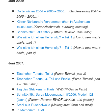
Juni 2006:
Gartennähen 2004 – 2005 – 2006…
(Gardensewing 2004 –
2005 – 2006…)
Kölner Nähbrunch: Vorsommernähen in Aachen am
10.06.2006
(Kölner Nähbrunch, a sewing meeting)
Schnittkritik: Jalie 2327
(Pattern Review: Jalie 2327)
Wie nähe ich einen Herrenslip? – Teil 1
(How to sew men’s
briefs, part 1)
Wie nähe ich einen Herrenslip? – Teil 2
(How to sew men’s
briefs, part 2)
Juni 2007:
Täschchen-Tutorial, Teil 3
(Purse Tutorial, part 3)
Täschchen-Tutorial, 4. Teil und Finale.
(Purse Tutorail, part
4 – The Final.)
Tag des Strickens in Paris
(WWKIP-Day in Paris)
Schnittkritik: Burda Modemagazin 8/2006, Modell 128
(Jacke)
(Pattern Review: BWOF 08/2006, 129 (jacket)
Stahl aus Puschelwolle
(Making steel from soft wool)
In Memoriam ULME