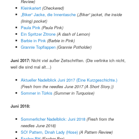
Review)
Kleinkariert
(Checkered)
„Biker“ Jacke, die Innentasche
(„Biker“ jacket, the inside
(lining) pocket)
Paula Pink
(Paula Pink)
Ein Spritzer Zitrone
(A dash of Lemon)
Barbie in Pink
(Barbie in Pink)
Grannie Topflappen
(Grannie Potholder)
Juni 2017:
Nicht viel außer Zeitschriften. (Die verlinke ich nicht,
weil die sind mal alt…)
Aktueller Nadelblick Juni 2017 (Eine Kurzgeschichte.)
(Fresh from the needles June 2017 (A Short Story.))
Sommer in Türkis
(Summer in Turquoise)
Juni 2018:
Sommerlicher Nadelblick: Juni 2018
(Fresh from the
needles June 2018)
SO! Pattern, Dinah Lady (Hose)
(A Pattern Review)
Escher BH
(Escher Bra)