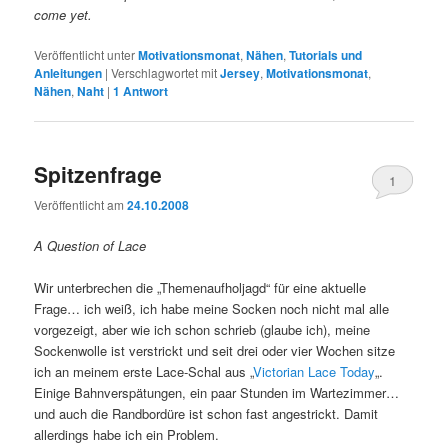
come yet.
Veröffentlicht unter
Motivationsmonat
,
Nähen
,
Tutorials und
Anleitungen
|
Verschlagwortet mit
Jersey
,
Motivationsmonat
,
Nähen
,
Naht
|
1
Antwort
Spitzenfrage
1
Veröffentlicht am
24.10.2008
A Question of Lace
Wir unterbrechen die „Themenaufholjagd“ für eine aktuelle
Frage… ich weiß, ich habe meine Socken noch nicht mal alle
vorgezeigt, aber wie ich schon schrieb (glaube ich), meine
Sockenwolle ist verstrickt und seit drei oder vier Wochen sitze
ich an meinem erste Lace-Schal aus „
Victorian Lace Today
„.
Einige Bahnverspätungen, ein paar Stunden im Wartezimmer…
und auch die Randbordüre ist schon fast angestrickt. Damit
allerdings habe ich ein Problem.