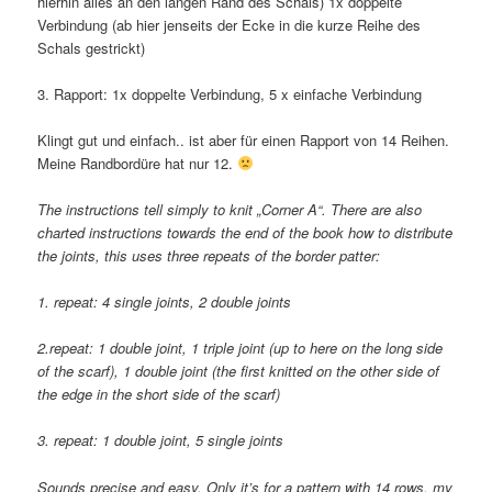
hierhin alles an den langen Rand des Schals) 1x doppelte
Verbindung (ab hier jenseits der Ecke in die kurze Reihe des
Schals gestrickt)
3. Rapport: 1x doppelte Verbindung, 5 x einfache Verbindung
Klingt gut und einfach.. ist aber für einen Rapport von 14 Reihen.
Meine Randbordüre hat nur 12.
The instructions tell simply to knit „Corner A“. There are also
charted instructions towards the end of the book how to distribute
the joints, this uses three repeats of the border patter:
1. repeat: 4 single joints, 2 double joints
2.repeat: 1 double joint, 1 triple joint (up to here on the long side
of the scarf), 1 double joint (the first knitted on the other side of
the edge in the short side of the scarf)
3. repeat: 1 double joint, 5 single joints
Sounds precise and easy. Only it’s for a pattern with 14 rows, my