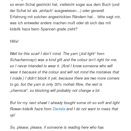
so einen Schal gestrickt hat, vielleicht sogar aus dem Buch (und
der Schal ist als „einfach“ ausgewiesen…) oder generell
Erfahrung mit solchen angestrickten Rändern hat… bitte sagt mir,
was ich entweder anders machen muß oder ob sich das mit
kidsilk haze beim Spannen grade zieht?
Hilfe!
Well for this scarf I don’t mind. The yarn („kid light“ from
Schachenmayr) was a kind gift and the colour isn’t right for me,
so I never intended to wear it. (And I know someone who will
wear it because of the colour and will not mind the mistakes that
I made.) I didn’t block it yet, because there are two more corners
to go, but the yarn is only 30% mohair fibre, the rest is
„chemical“, so blocking will probably not change a lot.
But for my next shawl I already bought some oh so soft and light
Rowan kidsilk haze from
Daniela
and I do not want to mess that
up!
So, please, please, if someone is reading here who has