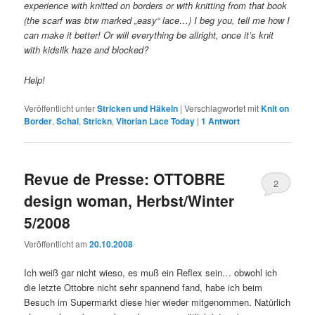
experience with knitted on borders or with knitting from that book
(the scarf was btw marked „easy“ lace…) I beg you, tell me how I
can make it better! Or will everything be allright, once it’s knit
with kidsilk haze and blocked?
Help!
Veröffentlicht unter
Stricken und Häkeln
|
Verschlagwortet mit
Knit on
Border
,
Schal
,
Strickn
,
Vitorian Lace Today
|
1
Antwort
Revue de Presse: OTTOBRE
2
design woman, Herbst/Winter
5/2008
Veröffentlicht am
20.10.2008
Ich weiß gar nicht wieso, es muß ein Reflex sein… obwohl ich
die letzte Ottobre nicht sehr spannend fand, habe ich beim
Besuch im Supermarkt diese hier wieder mitgenommen. Natürlich