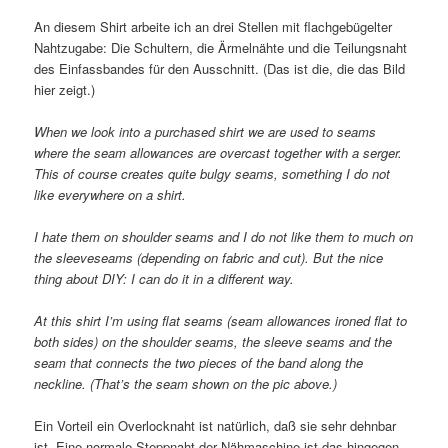
An diesem Shirt arbeite ich an drei Stellen mit flachgebügelter
Nahtzugabe: Die Schultern, die Ärmelnähte und die Teilungsnaht
des Einfassbandes für den Ausschnitt. (Das ist die, die das Bild
hier zeigt.)
When we look into a purchased shirt we are used to seams
where the seam allowances are overcast together with a serger.
This of course creates quite bulgy seams, something I do not
like everywhere on a shirt.
I hate them on shoulder seams and I do not like them to much on
the sleeveseams (depending on fabric and cut). But the nice
thing about DIY: I can do it in a different way.
At this shirt I’m using flat seams (seam allowances ironed flat to
both sides) on the shoulder seams, the sleeve seams and the
seam that connects the two pieces of the band along the
neckline. (That’s the seam shown on the pic above.)
Ein Vorteil ein Overlocknaht ist natürlich, daß sie sehr dehnbar
ist. Eine normale Steppnaht der Nähmaschine ist das hingegen