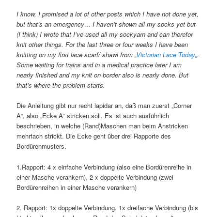
I know, I promised a lot of other posts which I have not done yet,
but that’s an emergency… I haven’t shown all my socks yet but
(I think) I wrote that I’ve used all my sockyarn and can therefor
knit other things. For the last three or four weeks I have been
knitting on my first lace scarf/ shawl from „
Victorian Lace Today
„.
Some waiting for trains and in a medical practice later I am
nearly finished and my knit on border also is nearly done. But
that’s where the problem starts.
Die Anleitung gibt nur recht lapidar an, daß man zuerst „Corner
A“, also „Ecke A“ stricken soll. Es ist auch ausführlich
beschrieben, in welche (Rand)Maschen man beim Anstricken
mehrfach strickt. Die Ecke geht über drei Rapporte des
Bordürenmusters.
1.Rapport: 4 x einfache Verbindung (also eine Bordürenreihe in
einer Masche verankern), 2 x doppelte Verbindung (zwei
Bordürenreihen in einer Masche verankern)
2. Rapport: 1x doppelte Verbindung, 1x dreifache Verbindung (bis