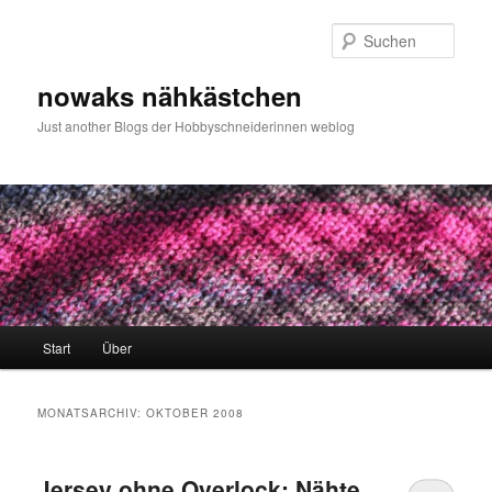
Zum
Zum
primären
sekundären
Such
Inhalt
Inhalt
springen
springen
nowaks nähkästchen
Just another Blogs der Hobbyschneiderinnen weblog
Hauptmenü
Start
Über
MONATSARCHIV:
OKTOBER 2008
Jersey ohne Overlock: Nähte