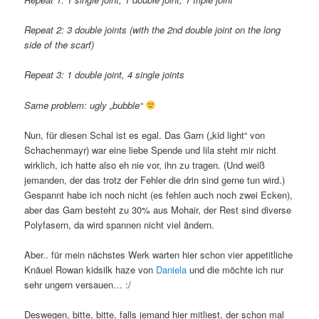
Repeat 2: 3 double joints (with the 2nd double joint on the long
side of the scarf)
Repeat 3: 1 double joint, 4 single joints
Same problem: ugly „bubble“
Nun, für diesen Schal ist es egal. Das Garn („kid light“ von
Schachenmayr) war eine liebe Spende und lila steht mir nicht
wirklich, ich hatte also eh nie vor, ihn zu tragen. (Und weiß
jemanden, der das trotz der Fehler die drin sind gerne tun wird.)
Gespannt habe ich noch nicht (es fehlen auch noch zwei Ecken),
aber das Garn besteht zu 30% aus Mohair, der Rest sind diverse
Polyfasern, da wird spannen nicht viel ändern.
Aber.. für mein nächstes Werk warten hier schon vier appetitliche
Knäuel Rowan kidsilk haze von
Daniela
und die möchte ich nur
sehr ungern versauen… :/
Deswegen, bitte, bitte, falls jemand hier mitliest, der schon mal