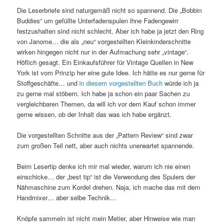
Die Leserbriefe sind naturgemäß nicht so spannend. Die „Bobbin
Buddies“ um gefüllte Unterfadenspulen ihne Fadengewirr
festzushalten sind nicht schlecht. Aber ich habe ja jetzt den Ring
von Janome… die als „neu“ vorgestellten Kleinkinderschnitte
wirken hingegen nicht nur in der Aufmachung sehr „vintage“.
Höflich gesagt. Ein Einkaufsführer für Vintage Quellen in New
York ist vom Prinzip her eine gute Idee. Ich hätte es nur gerne für
Stoffgeschäfte… und
in diesem vorgestellten Buch
würde ich ja
zu gerne mal stöbern. Ich habe ja schon ein paar Sachen zu
vergleichbaren Themen, da will ich vor dem Kauf schon immer
gerne wissen, ob der Inhalt das was ich habe ergänzt.
Die vorgestellten Schnitte aus der „Pattern Review“ sind zwar
zum großen Teil nett, aber auch nichts unerwartet spannende.
Beim Lesertip denke ich mir mal wieder, warum ich nie einen
einschicke… der „best tip“ ist die Verwendung des Spulers der
Nähmaschine zum Kordel drehen. Naja, ich mache das mit dem
Handmixer… aber selbe Technik…
Knöpfe sammeln ist nicht mein Metier, aber Hinweise wie man