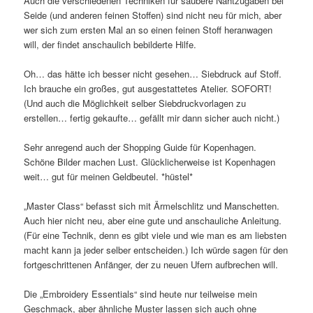
Auch die verschiedenen Techniken für saubere Nahtzugaben bei
Seide (und anderen feinen Stoffen) sind nicht neu für mich, aber
wer sich zum ersten Mal an so einen feinen Stoff heranwagen
will, der findet anschaulich bebilderte Hilfe.
Oh… das hätte ich besser nicht gesehen… Siebdruck auf Stoff.
Ich brauche ein großes, gut ausgestattetes Atelier. SOFORT!
(Und auch die Möglichkeit selber Siebdruckvorlagen zu
erstellen… fertig gekaufte… gefällt mir dann sicher auch nicht.)
Sehr anregend auch der Shopping Guide für Kopenhagen.
Schöne Bilder machen Lust. Glücklicherweise ist Kopenhagen
weit… gut für meinen Geldbeutel. *hüstel*
„Master Class“ befasst sich mit Ärmelschlitz und Manschetten.
Auch hier nicht neu, aber eine gute und anschauliche Anleitung.
(Für eine Technik, denn es gibt viele und wie man es am liebsten
macht kann ja jeder selber entscheiden.) Ich würde sagen für den
fortgeschrittenen Anfänger, der zu neuen Ufern aufbrechen will.
Die „Embroidery Essentials“ sind heute nur teilweise mein
Geschmack, aber ähnliche Muster lassen sich auch ohne