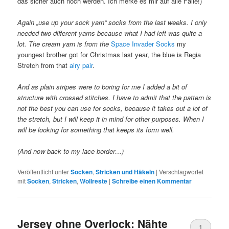
das sicher auch noch werden. Ich merke es mir auf alle Fälle!)
Again „use up your sock yarn“ socks from the last weeks. I only
needed two different yarns because what I had left was quite a
lot. The cream yarn is from the
Space Invader Socks
my
youngest brother got for Christmas last year, the blue is Regia
Stretch from that
airy pair
.
And as plain stripes were to boring for me I added a bit of
structure with crossed stitches. I have to admit that the pattern is
not the best you can use for socks, because it takes out a lot of
the stretch, but I will keep it in mind for other purposes. When I
will be looking for something that keeps its form well.
(And now back to my lace border…)
Veröffentlicht unter
Socken
,
Stricken und Häkeln
|
Verschlagwortet
mit
Socken
,
Stricken
,
Wollreste
|
Schreibe einen Kommentar
Jersey ohne Overlock: Nähte
1