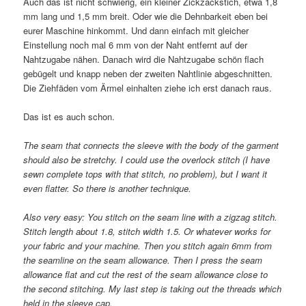
Auch das ist nicht schwierig, ein kleiner Zickzackstich, etwa 1,8
mm lang und 1,5 mm breit. Oder wie die Dehnbarkeit eben bei
eurer Maschine hinkommt. Und dann einfach mit gleicher
Einstellung noch mal 6 mm von der Naht entfernt auf der
Nahtzugabe nähen. Danach wird die Nahtzugabe schön flach
gebügelt und knapp neben der zweiten Nahtlinie abgeschnitten.
Die Ziehfäden vom Ärmel einhalten ziehe ich erst danach raus.
Das ist es auch schon.
The seam that connects the sleeve with the body of the garment
should also be stretchy. I could use the overlock stitch (I have
sewn complete tops with that stitch, no problem), but I want it
even flatter. So there is another technique.
Also very easy: You stitch on the seam line with a zigzag stitch.
Stitch length about 1.8, stitch width 1.5. Or whatever works for
your fabric and your machine. Then you stitch again 6mm from
the seamline on the seam allowance. Then I press the seam
allowance flat and cut the rest of the seam allowance close to
the second stitching. My last step is taking out the threads which
held in the sleeve cap.