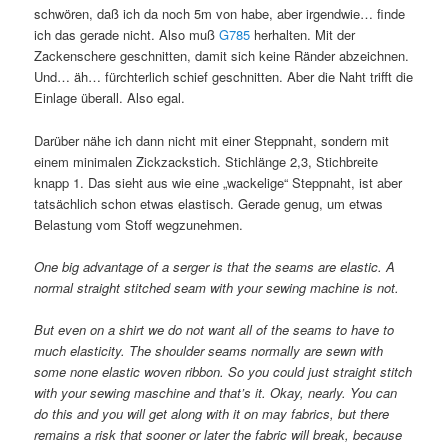
schwören, daß ich da noch 5m von habe, aber irgendwie… finde
ich das gerade nicht. Also muß
G785
herhalten. Mit der
Zackenschere geschnitten, damit sich keine Ränder abzeichnen.
Und… äh… fürchterlich schief geschnitten. Aber die Naht trifft die
Einlage überall. Also egal.
Darüber nähe ich dann nicht mit einer Steppnaht, sondern mit
einem minimalen Zickzackstich. Stichlänge 2,3, Stichbreite
knapp 1. Das sieht aus wie eine „wackelige“ Steppnaht, ist aber
tatsächlich schon etwas elastisch. Gerade genug, um etwas
Belastung vom Stoff wegzunehmen.
One big advantage of a serger is that the seams are elastic. A
normal straight stitched seam with your sewing machine is not.
But even on a shirt we do not want all of the seams to have to
much elasticity. The shoulder seams normally are sewn with
some none elastic woven ribbon. So you could just straight stitch
with your sewing maschine and that’s it. Okay, nearly. You can
do this and you will get along with it on may fabrics, but there
remains a risk that sooner or later the fabric will break, because