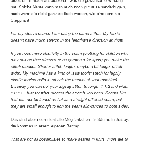
ersetzen. Einfach ausprobieren, was die gewünschte Wirkung
hat. Solche Nähte kann man auch noch gut auseinanderbügeln,
auch wenn sie nicht ganz so flach werden, wie eine normale
Steppnaht.
For my sleeve seams I am using the same stitch. My fabric
doesn’t have much stretch in the lengthwise direction anyhow.
If you need more elasticity in the seam (clothing for children who
may pull on their sleeves or on garments for sport) you make the
stitch steeper. Shorter stitch length, maybe a bit longer stitch
width. My machine has a kind of „saw tooth“ stitch for highly
elastic fabrics build in (check the manual of your machine).
Elseway you can set your zigzag stitch to length 1-1.2 and width
1.2-1.5. Just try what creates the stretch you need. Seams like
that can not be ironed as flat as a straight stitched seam, but
they are small enough to iron the seam allowances to both sides.
Das sind aber noch nicht alle Möglichkeiten für Säume in Jersey,
die kommen in einem eigenen Beitrag.
That are not all possibilities to make seams in knits, more are to