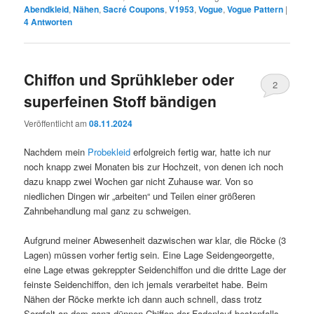
Abendkleid
,
Nähen
,
Sacré Coupons
,
V1953
,
Vogue
,
Vogue Pattern
|
4
Antworten
Chiffon und Sprühkleber oder
2
superfeinen Stoff bändigen
Veröffentlicht am
08.11.2024
Nachdem mein
Probekleid
erfolgreich fertig war, hatte ich nur
noch knapp zwei Monaten bis zur Hochzeit, von denen ich noch
dazu knapp zwei Wochen gar nicht Zuhause war. Von so
niedlichen Dingen wir „arbeiten“ und Teilen einer größeren
Zahnbehandlung mal ganz zu schweigen.
Aufgrund meiner Abwesenheit dazwischen war klar, die Röcke (3
Lagen) müssen vorher fertig sein. Eine Lage Seidengeorgette,
eine Lage etwas gekreppter Seidenchiffon und die dritte Lage der
feinste Seidenchiffon, den ich jemals verarbeitet habe. Beim
Nähen der Röcke merkte ich dann auch schnell, dass trotz
Sorgfalt an dem ganz dünnen Chiffon der Fadenlauf bestenfalls