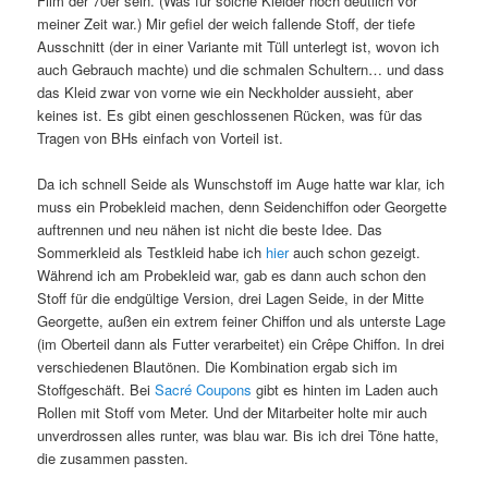
Film der 70er sein. (Was für solche Kleider noch deutlich vor
meiner Zeit war.) Mir gefiel der weich fallende Stoff, der tiefe
Ausschnitt (der in einer Variante mit Tüll unterlegt ist, wovon ich
auch Gebrauch machte) und die schmalen Schultern… und dass
das Kleid zwar von vorne wie ein Neckholder aussieht, aber
keines ist. Es gibt einen geschlossenen Rücken, was für das
Tragen von BHs einfach von Vorteil ist.
Da ich schnell Seide als Wunschstoff im Auge hatte war klar, ich
muss ein Probekleid machen, denn Seidenchiffon oder Georgette
auftrennen und neu nähen ist nicht die beste Idee. Das
Sommerkleid als Testkleid habe ich
hier
auch schon gezeigt.
Während ich am Probekleid war, gab es dann auch schon den
Stoff für die endgültige Version, drei Lagen Seide, in der Mitte
Georgette, außen ein extrem feiner Chiffon und als unterste Lage
(im Oberteil dann als Futter verarbeitet) ein Crêpe Chiffon. In drei
verschiedenen Blautönen. Die Kombination ergab sich im
Stoffgeschäft. Bei
Sacré Coupons
gibt es hinten im Laden auch
Rollen mit Stoff vom Meter. Und der Mitarbeiter holte mir auch
unverdrossen alles runter, was blau war. Bis ich drei Töne hatte,
die zusammen passten.