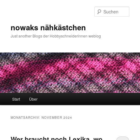
Zum
Zum
primären
sekundären
Such
Inhalt
Inhalt
springen
springen
nowaks nähkästchen
Just another Blogs der Hobbyschneiderinnen weblog
Hauptmenü
Start
Über
MONATSARCHIV:
NOVEMBER 2024
Wer braucht noch Lexika, wo