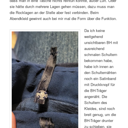
dass man in eine Tasche nichts reintun könnte, außer Luft. Oder
sie hätte durch mehrere Lagen gehen müssen, dazu muss man
die Rocklagen an der Stelle aber fest verbinden. Beim
Abendkleid gewinnt auch bei mir mal die Form über die Funktion.
Da ich keine
weitgehend
unsichtbaren BH mit
ausreichend
schmalen Schultern
bekommen habe,
habe ich innen an
den Schulternähten
noch ein Satinband
mit Druckknopf für
die BH-Träger
angenäht. Die
Schultern des
Kleides, sind noch
breit genug, um die
BH-Träger drunter
zu schieben, sie