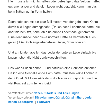
Hier musste ich nichts heften oder befestigen, das Velours haftet
gut aneinander und da sich Leder nicht verzieht, kann man das
beim Nähen gut in Form halten.
Dann habe ich mit ein paar Millimetern von der gefalteten Kante
durch alle Lagen durchgenäht. (Da ich noch Ledernadel hatte, sie
aber nie benutzt, habe ich eine dünne Ledernadel genommen.
Eine Jeansnadel oder dicke normale Hätte es vermutlich auch
getan.) Die Stichlänge eher etwas länger, 3mm oder so.
Und am Ende habe ich das Leder der unteren Lage einfach bis
knapp neben die Naht zurückgeschnitten.
Das war es dann schon… und natürlich eine Schnalle annähen.
Da ich eine Schnalle ohne Dorn hatte, mussten keine Löcher in
den Gürtel. Mit Dorn wäre dann doch etwas zu sportlich und zu
viel Kontrast zum feinen Kleid.
Veröffentlicht unter
Nähen
,
Tutorials und Anleitungen
|
Verschlagwortet mit
Büroklammer
,
Gürtel
,
Gürtel nähen
,
Leder
nähen
,
Ledergürtel
|
1
Antwort