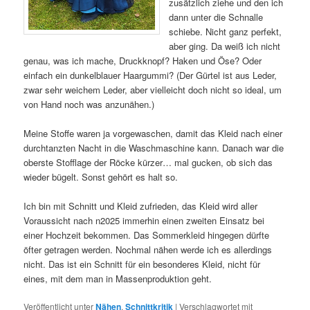
zusätzlich ziehe und den ich
dann unter die Schnalle
schiebe. Nicht ganz perfekt,
aber ging. Da weiß ich nicht
genau, was ich mache, Druckknopf? Haken und Öse? Oder
einfach ein dunkelblauer Haargummi? (Der Gürtel ist aus Leder,
zwar sehr weichem Leder, aber vielleicht doch nicht so ideal, um
von Hand noch was anzunähen.)
Meine Stoffe waren ja vorgewaschen, damit das Kleid nach einer
durchtanzten Nacht in die Waschmaschine kann. Danach war die
oberste Stofflage der Röcke kürzer… mal gucken, ob sich das
wieder bügelt. Sonst gehört es halt so.
Ich bin mit Schnitt und Kleid zufrieden, das Kleid wird aller
Voraussicht nach n2025 immerhin einen zweiten Einsatz bei
einer Hochzeit bekommen. Das Sommerkleid hingegen dürfte
öfter getragen werden. Nochmal nähen werde ich es allerdings
nicht. Das ist ein Schnitt für ein besonderes Kleid, nicht für
eines, mit dem man in Massenproduktion geht.
Veröffentlicht unter
Nähen
,
Schnittkritik
|
Verschlagwortet mit