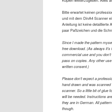
Kopien weiterzugeben. Alles a
Bitte erwartet keinen profession
und mit dem DinA4 Scanner ei
Anleitung ist keine detaillierte
paar Paßzeichen und die Schnitt
Since I made the pattern myself
free download. (As always it’s f
commercial use and you don’t h
pass on copies. Any other use
written consent.)
Please don’t expect a profession
hand drawn and was scanned 
scanner. So a little bit of glue 
will be needed. Instructions ar
they are in German. All pattern
though.