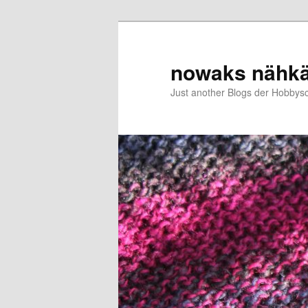
Zum
Zum
primären
sekundären
Inhalt
Inhalt
nowaks nähk
springen
springen
Just another Blogs der Hobbys