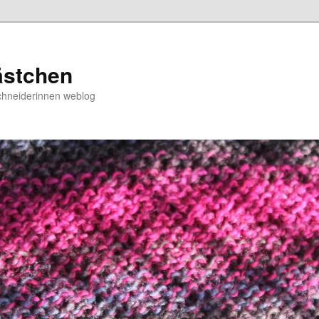
ästchen
chneiderinnen weblog