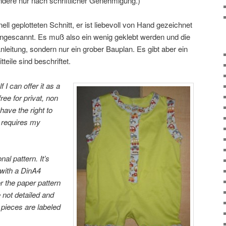
ndere nur nach schriftlicher Genehmigung.)
ell geplotteten Schnitt, er ist liebevoll von Hand gezeichnet
ngescannt. Es muß also ein wenig geklebt werden und die
 Anleitung, sondern nur ein grober Bauplan. Es gibt aber ein
eile sind beschriftet.
 I can offer it as a
ree for privat, non
ave the right to
 requires my
al pattern. It’s
with a DinA4
for the paper pattern
e not detailed and
 pieces are labeled