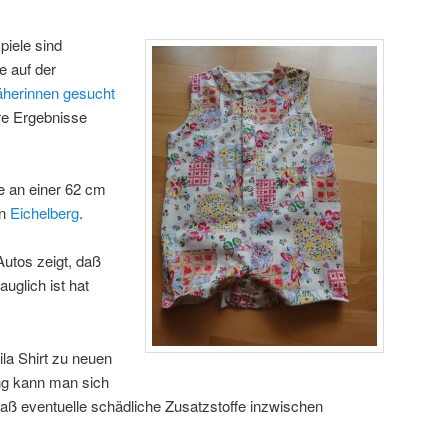
piele sind
e auf der
äherinnen gesucht
re Ergebnisse
te an einer 62 cm
on
Eichelberg
.
Autos zeigt, daß
auglich ist hat
ila Shirt zu neuen
ng kann man sich
daß eventuelle schädliche Zusatzstoffe inzwischen