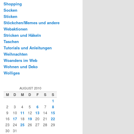
Shopping
Socken
Sticken
Stöckchen/Memes und andere
Webaktionen
Stricken und Häkeln
Taschen
Tutorials und Anleitungen
Weihnachten
Woanders im Web
Wohnen und Deko
Wolliges
AUGUST 2010
M
D
M
D
F
S
S
1
2
3
4
5
6
7
8
9
10
11
12
13
14
15
16
17
18
19
20
21
22
23
24
25
26
27
28
29
30
31