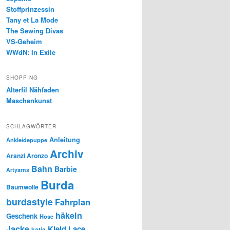
Stoffprinzessin
Tany et La Mode
The Sewing Divas
VS-Geheim
WWdN: In Exile
SHOPPING
Alterfil Nähfaden
Maschenkunst
SCHLAGWÖRTER
Anleitung
Ankleidepuppe
Archiv
Aranzi Aronzo
Bahn
Barbie
Artyarns
Burda
Baumwolle
burdastyle
Fahrplan
häkeln
Geschenk
Hose
Jacke
Kleid
Lace
katia