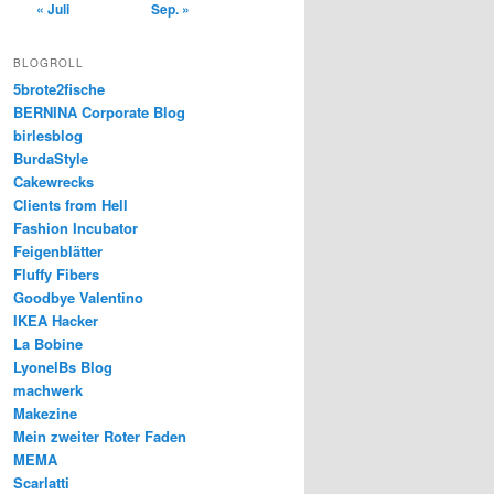
« Juli
Sep. »
BLOGROLL
5brote2fische
BERNINA Corporate Blog
birlesblog
BurdaStyle
Cakewrecks
Clients from Hell
Fashion Incubator
Feigenblätter
Fluffy Fibers
Goodbye Valentino
IKEA Hacker
La Bobine
LyonelBs Blog
machwerk
Makezine
Mein zweiter Roter Faden
MEMA
Scarlatti