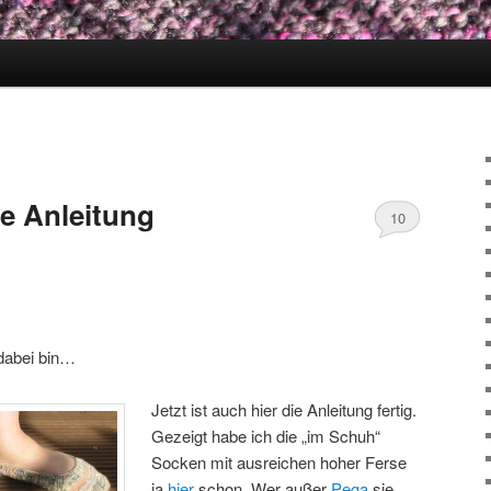
e Anleitung
10
 dabei bin…
Jetzt ist auch hier die Anleitung fertig.
Gezeigt habe ich die „im Schuh“
Socken mit ausreichen hoher Ferse
ja
hier
schon. Wer außer
Pega
sie