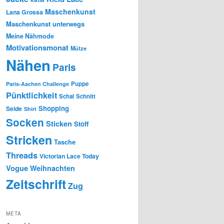
Maschenkunst
Lana Grossa
Maschenkunst unterwegs
Meine Nähmode
Motivationsmonat
Mütze
Nähen
Paris
Puppe
Paris-Aachen Challenge
Pünktlichkeit
Schal
Schnitt
Shopping
Seide
Shirt
Socken
Sticken
Stoff
Stricken
Tasche
Threads
Victorian Lace Today
Vogue
Weihnachten
Zeitschrift
Zug
META