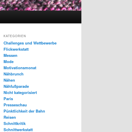
KATEGORIEN
Challenges und Wettbewerbe
Flickwerkstatt
Messen
Mode
Motivationsmonat
Nähbrunch
Nähen
Nähfußparade
Nicht kategorisiert
Paris
Presseschau
Pünktlichkeit der Bahn
Reisen
Schnittkritik
Schnittwerkstatt