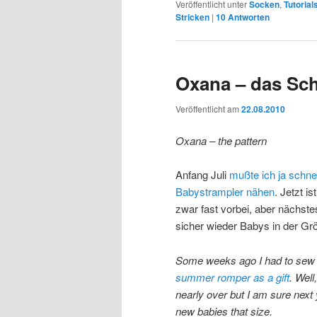
Veröffentlicht unter
Socken
,
Tutorial
Stricken
|
10
Antworten
Oxana – das Sch
Veröffentlicht am
22.08.2010
Oxana – the pattern
Anfang Juli
mußte ich ja schne
Babystrampler nähen
. Jetzt i
zwar fast vorbei, aber nächste
sicher wieder Babys in der Gr
Some weeks ago I had to se
summer romper as a gift
. Wel
nearly over but I am sure next 
new babies that size.