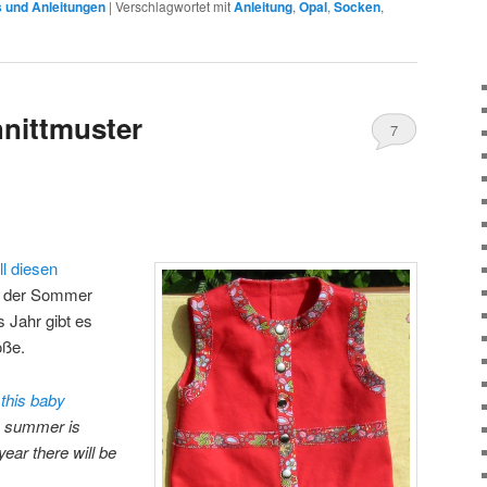
s und Anleitungen
|
Verschlagwortet mit
Anleitung
,
Opal
,
Socken
,
nittmuster
7
ll diesen
st der Sommer
s Jahr gibt es
öße.
w
this baby
l, summer is
year there will be