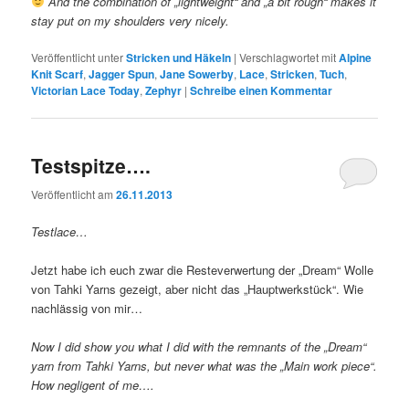
And the combination of „lightweight“ and „a bit rough“ makes it
stay put on my shoulders very nicely.
Veröffentlicht unter
Stricken und Häkeln
|
Verschlagwortet mit
Alpine
Knit Scarf
,
Jagger Spun
,
Jane Sowerby
,
Lace
,
Stricken
,
Tuch
,
Victorian Lace Today
,
Zephyr
|
Schreibe einen Kommentar
Testspitze….
Veröffentlicht am
26.11.2013
Testlace…
Jetzt habe ich euch zwar die Resteverwertung der „Dream“ Wolle
von Tahki Yarns gezeigt, aber nicht das „Hauptwerkstück“. Wie
nachlässig von mir…
Now I did show you what I did with the remnants of the „Dream“
yarn from Tahki Yarns, but never what was the „Main work piece“.
How negligent of me….