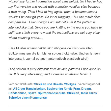
without any further information about yarn weight. So I had to frog
my first version and restart with a smaller needles size because
it was to big. Then I had to frog again, when it became clear it
wouldn’t be enough yarn. So lot of frogging… but the result does
compensate. Even though I am still not sure if the pattern is
intended like that. Since you are knitting in the round you have to
shift one stitch every row and the instructions are not very clear
where counting starts….
(Das Muster unterscheidet sich übrigens deutlich von allen
Spitzenmustern die ich bisher so gestrickt habe. Und es ist sehr
interessant, zumal es auch automatisch elastisch wird.)
(The pattern is very different from all lace patterns I had done so
far. It is very interesting, and it creates an elastic fabric. )
Veröffentlicht unter
Stricken und Häkeln
,
Wolliges
|
Verschlagwortet
mit
ABC der Handarbeiten
,
Buchverlag für die Frau
,
Dream
,
Handschuhe
,
Spitze
,
Spitzenhandschuhe
,
Stricken
,
Tahki Yarns
|
Schreibe einen Kommentar