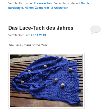
Veröffentlicht unter
Presseschau
|
Verschlagwortet mit
Burda
,
burdastyle
,
Nähen
,
Zeitschrift
|
2
Antworten
Das Lace-Tuch des Jahres
Veröffentlicht am
28.11.2013
The Lace Shawl of the Year