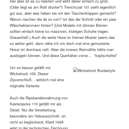
hier aber ist es zu halsfern und wirkt daher einfach zu groß.
(Oder liegt es am Rolli drunter?) Trenchcoat 101 sieht eigentlich
gut aus, aber was haben sie mit den Taschenklappen gemacht?
Warum rüschen die da so rum? Ist das der Schnitt oder ein paar
Wäscheklammern hinten? (Und Models mit dünnen Beinen
sollten einfach keine so massiven, klobigen Schuhe tragen.
Grauenhaft.) Auch die weite Hose im kleinen Muster (wenn das
so weiter geht, dann nähe ich mir doch mal eine gemusterte
Hose) ist durchaus nett. Aber die inneren Beinnähte hätte man
ausbügeln können. Und diese Querfalten vorne… *kopfschüttel*
Um so besser gefällt mir
Wickelrock 109. Dieser
Zipverschluß… wirklich mal eine
originelle Variante.
Auch die Ripsbandeinrahmung von
Kastenjacke 110 gefällt mir als
Detail. Nur die Verarbeitung,
besonders am Halsausschnitt, ist
nicht so beglückend. Kleid 104A
wirkt in der technischen Zeichnung