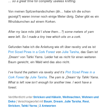
… so a great time for completly useless knitting.
Von meinen Spitzenhandschuhen (äh… habe ich die schon
gezeigt?) waren immer noch einige Meter übrig. Daher gibt es ein
Winzbäumchen auf einem Korken.
After my lace mits (did I show them…?) some meters of yarn
were left. So I made a tiny tree which sits on a cork.
Gefunden habe ich die Anleitung wie oft über ravelry und es ist
Pint Sized Pines in a Cork Forest
von
Julie Tarsha
, das Garn ist
„Dream“ von Tahki Yarns. Leider hat es nicht für einen weiteren
Baum gereicht, ein Wald wird das also nicht.
I’ve found the pattern via ravelry and it’s
Pint Sized Pines in a
Cork Forest
by
Julie Tarsha
. The yarn is „Dream“ by Tahki Yarns.
What is left now isn’t enough for another tree. I wont have a
forest.
Veröffentlicht unter
Stricken und Häkeln
,
Weihnachten
,
Wohnen und
Deko
|
Verschlagwortet mit
Baum
,
Dream
,
Julie Tarsha
,
Rest
,
Stricken
,
Tahki Yarns
|
2
Antworten