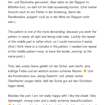
Hin- und Rückreihe gemustert. Aber dafür ist der Rapport im
Mitteltel kurz, so daß ich ihn bald auswendig konnte. (Und meiner
Ansicht nach ist ein Fehler in der Anleitung, damit die
Randbordüre „aufgeht“ muß es in der Mitte ein Rapport mehr
sein.)
The pattern is one of the more demanding, because you work the
pattern in nearly all right and wrong side rows. Luckily the repeat
of the middle part is rather short, so I could memorize it easily.
(And I think there is a mistake in the pattern, I needed one repeat
of the middle pattern more, to have the border „arriving“ at the
same point.)
Trotz des solala Garns gefällt mir der Schal, sehr leicht, eine
kräftige Farbe und ein wirklich extrem schönes Muster.
Und
die Kombination aus „wenig Gewicht“ und „etwas rauher
Oberfläche“ sorgen dafür, daß der Schal gut auf den Schultern
liegen bleibt.
Besides the yarn I am not really happy with I like the shawl. Very
lightweight, strong color and a really extremly beautiful pattern.