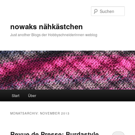
Zum
Zum
primären
sekundären
Such
Inhalt
Inhalt
springen
springen
nowaks nähkästchen
Just another Blogs der Hobbyschneiderinnen weblog
Hauptmenü
Start
Über
MONATSARCHIV:
NOVEMBER 2013
Revue de Presse: Burdastyle