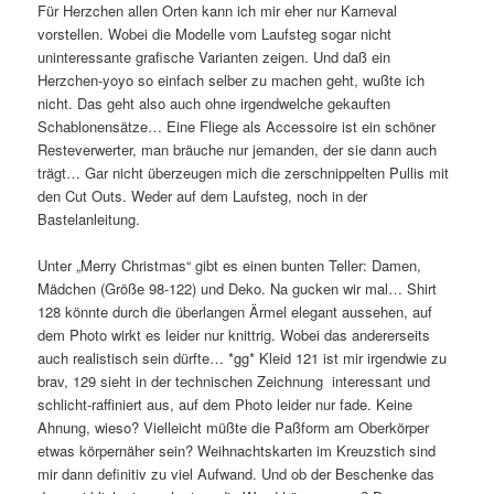
Für Herzchen allen Orten kann ich mir eher nur Karneval
vorstellen. Wobei die Modelle vom Laufsteg sogar nicht
uninteressante grafische Varianten zeigen. Und daß ein
Herzchen-yoyo so einfach selber zu machen geht, wußte ich
nicht. Das geht also auch ohne irgendwelche gekauften
Schablonensätze… Eine Fliege als Accessoire ist ein schöner
Resteverwerter, man bräuche nur jemanden, der sie dann auch
trägt… Gar nicht überzeugen mich die zerschnippelten Pullis mit
den Cut Outs. Weder auf dem Laufsteg, noch in der
Bastelanleitung.
Unter „Merry Christmas“ gibt es einen bunten Teller: Damen,
Mädchen (Größe 98-122) und Deko. Na gucken wir mal… Shirt
128 könnte durch die überlangen Ärmel elegant aussehen, auf
dem Photo wirkt es leider nur knittrig. Wobei das andererseits
auch realistisch sein dürfte… *gg* Kleid 121 ist mir irgendwie zu
brav, 129 sieht in der technischen Zeichnung interessant und
schlicht-raffiniert aus, auf dem Photo leider nur fade. Keine
Ahnung, wieso? Vielleicht müßte die Paßform am Oberkörper
etwas körpernäher sein? Weihnachtskarten im Kreuzstich sind
mir dann definitiv zu viel Aufwand. Und ob der Beschenke das