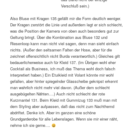
Verschluß sein.)
Also Bluse mit Kragen 135 gefällt mir die Form deutlich weniger.
Der Kragen zerstört die Linie und außerdem legt er sich schlecht,
was die Position der Kamera von oben auch besonders gut zur
Geltung bringt. Über die Kombination aus Bluse 132 und
Riesenloop kann man nicht viel sagen, denn man sieht einfach
nichts. (Außer den seltsamen Falten der Hose, aber für die
zeichnet offensichtlich nicht Burda verantwortlich.) Gleiches gilt
bedauerlicherweise auch für Kleid 137. (Im Übrigen wohl eher
Cocktail als Business, ich muß das Thema wohl doch falsch
interpretiert haben.) Ein Etuikleid mit Volant könnte mir wohl
gefallen, aber hinter spiegelnder Glasscheibe geknipst erkennt
man wahrlich nicht mehr viel davon. (Außer dem schlecht
ausgebügelten Nähten….) Auch nicht schlecht der rote
Kurzmantel 131. Beim Kleid mit Gummizug 133 muß man mit
dem Styling aber aufpassen, daß das nicht zum Nachthemd
abdriftet. Denke ich. Aber im ganzen eine schöne
Grundgarderobe für alle Lebenslagen. Wenn sie mir einer näht,
nehme ich sie gerne….