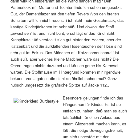
dann wirklich eingerahmt an die Wand hängen mag? Den
Partnerlook mit Mutter und Tochter finde ich schön umgesetzt.
Gut, der Damenblazer mit den tiefen Revers (von den breiten
Schultern will ich nicht reden…) ist nicht mein Geschmack, das
kastige Kinderjäckchen ist sehr süß. Und obwohl der Stoff
„erwachsen“ ist und nicht bunt, erschlägt er das Kind nicht.
Kreppbluse 108 versteckt sich gut hinter den Haaren, aber der
Katzenbart und die aufklaffenden Hosentaschen der Hose sind
sehr gut im Fokus. Das Mädchen mit Katzenohrenhaarreif ist
auch süß, aber welches kleine Mädchen wäre das nicht? Die
Ohren tragen nichts dazu bei und können gerne bis Karneval
warten. Die Stoffmäuse im Hintergrund kommen mir irgendwie
bekannt vor… gab es die nicht so ähnlich schon mal? Ganz
hübsch umgesetzt die grafische Spitze auf Jacke 112…
Besonders gelungen finde ich das
Hängerchen für Kinder. Es ist so
einfach zu nähen, daß man es auch
tatsächlich für einen Anlass aus
einem Glitzerstoff machen kann, es
läßt die nötige Bewegungsfreiheit,
um sich ungestört mit den