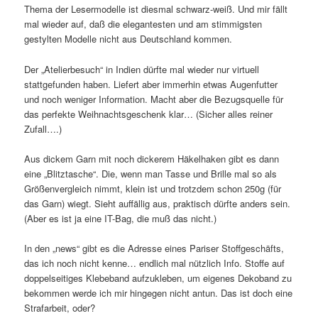
Thema der Lesermodelle ist diesmal schwarz-weiß. Und mir fällt
mal wieder auf, daß die elegantesten und am stimmigsten
gestylten Modelle nicht aus Deutschland kommen.
Der „Atelierbesuch“ in Indien dürfte mal wieder nur virtuell
stattgefunden haben. Liefert aber immerhin etwas Augenfutter
und noch weniger Information. Macht aber die Bezugsquelle für
das perfekte Weihnachtsgeschenk klar… (Sicher alles reiner
Zufall….)
Aus dickem Garn mit noch dickerem Häkelhaken gibt es dann
eine „Blitztasche“. Die, wenn man Tasse und Brille mal so als
Größenvergleich nimmt, klein ist und trotzdem schon 250g (für
das Garn) wiegt. Sieht auffällig aus, praktisch dürfte anders sein.
(Aber es ist ja eine IT-Bag, die muß das nicht.)
In den „news“ gibt es die Adresse eines Pariser Stoffgeschäfts,
das ich noch nicht kenne… endlich mal nützlich Info. Stoffe auf
doppelseitiges Klebeband aufzukleben, um eigenes Dekoband zu
bekommen werde ich mir hingegen nicht antun. Das ist doch eine
Strafarbeit, oder?