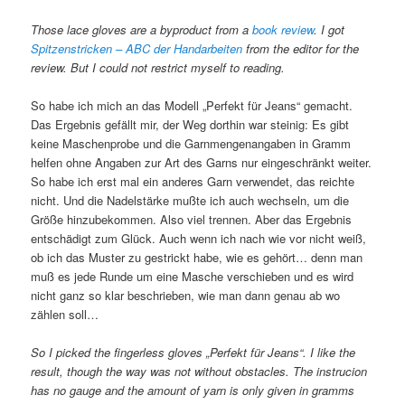
Those lace gloves are a byproduct from a
book review
. I got
Spitzenstricken – ABC der Handarbeiten
from the editor for the
review. But I could not restrict myself to reading.
So habe ich mich an das Modell „Perfekt für Jeans“ gemacht.
Das Ergebnis gefällt mir, der Weg dorthin war steinig: Es gibt
keine Maschenprobe und die Garnmengenangaben in Gramm
helfen ohne Angaben zur Art des Garns nur eingeschränkt weiter.
So habe ich erst mal ein anderes Garn verwendet, das reichte
nicht. Und die Nadelstärke mußte ich auch wechseln, um die
Größe hinzubekommen. Also viel trennen. Aber das Ergebnis
entschädigt zum Glück. Auch wenn ich nach wie vor nicht weiß,
ob ich das Muster zu gestrickt habe, wie es gehört… denn man
muß es jede Runde um eine Masche verschieben und es wird
nicht ganz so klar beschrieben, wie man dann genau ab wo
zählen soll…
So I picked the fingerless gloves „Perfekt für Jeans“. I like the
result, though the way was not without obstacles. The instrucion
has no gauge and the amount of yarn is only given in gramms