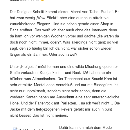
Der Designer-Schnitt kommt diesen Monat von Talbot Runhof. Er
hat zwar wenig „Wow-Effekt“, aber eine durchaus attraktive
zurückhaltende Eleganz. Und sie haben gerade einen Shop in
Paris eröffnet. Das weiß ich aber auch ohne das Interview, denn
da kam ich vor wenigen Wochen vorbei und dachte „die waren da
doch noch nicht immer, oder?“. Was allerdings nicht ganz so viel
sagt, den so häufig bin ich da nicht, war sicher schon wieder
länger als ein Jahr her. Oder auch zwei?
Unter „Freigeist“ möchte man uns eine wilde Mischung opulenter
Stoffe verkaufen. Kurzjacke 111 und Rock 126 haben so ein
bißchen was Altmodisches. Der Trenchcoat aus Bouclé Karo ist
sehr attraktiv. Mantel ohne Verschluß und nur mit Bindegürtel ist
nicht nur unpraktisch, sondern nicht sehr schön, denn die
vorderen Kanten haben am Ausschnitt eine sehr unterschiedliche
Höhe. Und der Faltenrock mit Pailletten… na ich weiß nicht… Die
Jacke mit dem tiefgezogenen Revers gefällt mir auch in bunt
nicht besser. Das ist nicht meines.
Dafür kann ich mich dem Modell