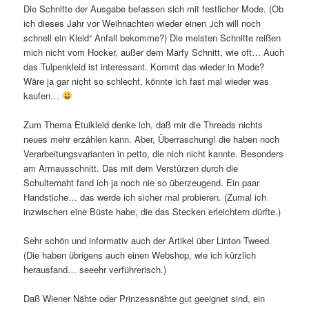
Die Schnitte der Ausgabe befassen sich mit festlicher Mode. (Ob
ich dieses Jahr vor Weihnachten wieder einen „ich will noch
schnell ein Kleid“ Anfall bekomme?) Die meisten Schnitte reißen
mich nicht vom Hocker, außer dem Marfy Schnitt, wie oft… Auch
das Tulpenkleid ist interessant. Kommt das wieder in Mode?
Wäre ja gar nicht so schlecht, könnte ich fast mal wieder was
kaufen…
Zum Thema Etuikleid denke ich, daß mir die Threads nichts
neues mehr erzählen kann. Aber, Überraschung! die haben noch
Verarbeitungsvarianten in petto, die nich nicht kannte. Besonders
am Armausschnitt. Das mit dem Verstürzen durch die
Schulternaht fand ich ja noch nie so überzeugend. Ein paar
Handstiche… das werde ich sicher mal probieren. (Zumal ich
inzwischen eine Büste habe, die das Stecken erleichtern dürfte.)
Sehr schön und informativ auch der Artikel über Linton Tweed.
(Die haben übrigens auch einen Webshop, wie ich kürzlich
herausfand… seeehr verführerisch.)
Daß Wiener Nähte oder Prinzessnähte gut geeignet sind, ein