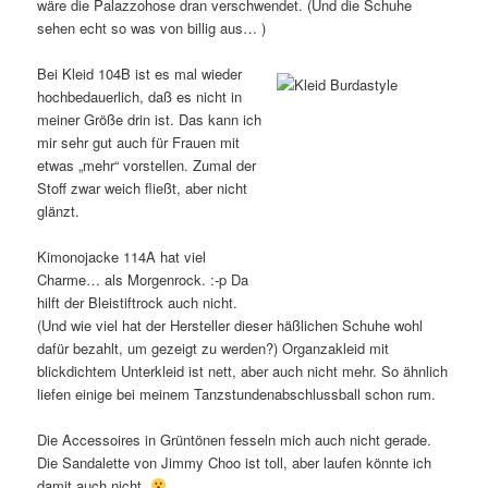
wäre die Palazzohose dran verschwendet. (Und die Schuhe
sehen echt so was von billig aus… )
Bei Kleid 104B ist es mal wieder
hochbedauerlich, daß es nicht in
meiner Größe drin ist. Das kann ich
mir sehr gut auch für Frauen mit
etwas „mehr“ vorstellen. Zumal der
Stoff zwar weich fließt, aber nicht
glänzt.
Kimonojacke 114A hat viel
Charme… als Morgenrock. :-p Da
hilft der Bleistiftrock auch nicht.
(Und wie viel hat der Hersteller dieser häßlichen Schuhe wohl
dafür bezahlt, um gezeigt zu werden?) Organzakleid mit
blickdichtem Unterkleid ist nett, aber auch nicht mehr. So ähnlich
liefen einige bei meinem Tanzstundenabschlussball schon rum.
Die Accessoires in Grüntönen fesseln mich auch nicht gerade.
Die Sandalette von Jimmy Choo ist toll, aber laufen könnte ich
damit auch nicht.