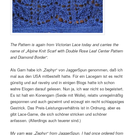
The Pattern is again from Victorian Lace today and carries the
name of „Alpine Knit Scarf with Double Rose Leaf Center Pattern
and Diamond Border“.
Als Garn habe ich „Zephyr“ von JaggerSpun genommen, daß ich
mal aus den USA mitbestellt hatte. Für ein Lacegarn ist es recht
günstig und auf ravelry und in einigen Blogs hatte ich schon
wahre Elogen darauf gelesen. Nun ja, ich war nicht so begeistert.
Es ist halt ein Konengarn (Seide mit Wolle), relativ unregelmäßig
gesponnen und auch gezwirnt und erzeugt ein recht schlappsiges
Gestrick. Das Preis-Leistungsverhältnis ist in Ordnung, aber es
gibt Lace-Garne, die sich schöner stricken und schöner
anfassen. (Allerdings auch teuerer sind.)
My yarn was „Zephyr“ from JaggerSpun. I had once ordered from