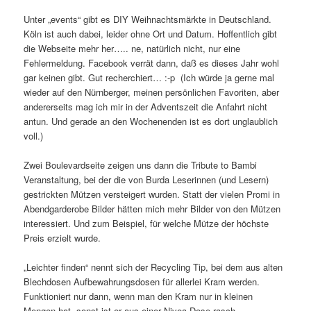
Unter „events“ gibt es DIY Weihnachtsmärkte in Deutschland.
Köln ist auch dabei, leider ohne Ort und Datum. Hoffentlich gibt
die Webseite mehr her….. ne, natürlich nicht, nur eine
Fehlermeldung. Facebook verrät dann, daß es dieses Jahr wohl
gar keinen gibt. Gut recherchiert… :-p (Ich würde ja gerne mal
wieder auf den Nürnberger, meinen persönlichen Favoriten, aber
andererseits mag ich mir in der Adventszeit die Anfahrt nicht
antun. Und gerade an den Wochenenden ist es dort unglaublich
voll.)
Zwei Boulevardseite zeigen uns dann die Tribute to Bambi
Veranstaltung, bei der die von Burda Leserinnen (und Lesern)
gestrickten Mützen versteigert wurden. Statt der vielen Promi in
Abendgarderobe Bilder hätten mich mehr Bilder von den Mützen
interessiert. Und zum Beispiel, für welche Mütze der höchste
Preis erzielt wurde.
„Leichter finden“ nennt sich der Recycling Tip, bei dem aus alten
Blechdosen Aufbewahrungsdosen für allerlei Kram werden.
Funktioniert nur dann, wenn man den Kram nur in kleinen
Mengen hat, sonst ist er aus einer Nivea Dose rasch