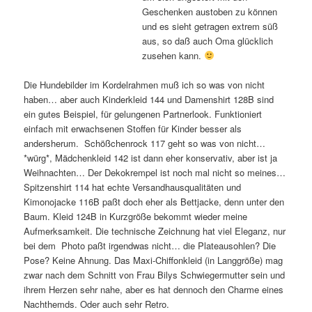
Geschenken austoben zu können
und es sieht getragen extrem süß
aus, so daß auch Oma glücklich
zusehen kann.
Die Hundebilder im Kordelrahmen muß ich so was von nicht
haben… aber auch Kinderkleid 144 und Damenshirt 128B sind
ein gutes Beispiel, für gelungenen Partnerlook. Funktioniert
einfach mit erwachsenen Stoffen für Kinder besser als
andersherum. Schößchenrock 117 geht so was von nicht…
*würg*, Mädchenkleid 142 ist dann eher konservativ, aber ist ja
Weihnachten… Der Dekokrempel ist noch mal nicht so meines…
Spitzenshirt 114 hat echte Versandhausqualitäten und
Kimonojacke 116B paßt doch eher als Bettjacke, denn unter den
Baum. Kleid 124B in Kurzgröße bekommt wieder meine
Aufmerksamkeit. Die technische Zeichnung hat viel Eleganz, nur
bei dem Photo paßt irgendwas nicht… die Plateausohlen? Die
Pose? Keine Ahnung. Das Maxi-Chiffonkleid (in Langgröße) mag
zwar nach dem Schnitt von Frau Bilys Schwiegermutter sein und
ihrem Herzen sehr nahe, aber es hat dennoch den Charme eines
Nachthemds. Oder auch sehr Retro.