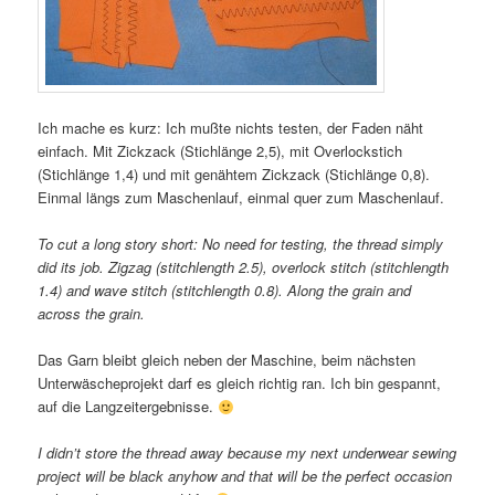
Ich mache es kurz: Ich mußte nichts testen, der Faden näht
einfach. Mit Zickzack (Stichlänge 2,5), mit Overlockstich
(Stichlänge 1,4) und mit genähtem Zickzack (Stichlänge 0,8).
Einmal längs zum Maschenlauf, einmal quer zum Maschenlauf.
To cut a long story short: No need for testing, the thread simply
did its job. Zigzag (stitchlength 2.5), overlock stitch (stitchlength
1.4) and wave stitch (stitchlength 0.8). Along the grain and
across the grain.
Das Garn bleibt gleich neben der Maschine, beim nächsten
Unterwäscheprojekt darf es gleich richtig ran. Ich bin gespannt,
auf die Langzeitergebnisse.
I didn’t store the thread away because my next underwear sewing
project will be black anyhow and that will be the perfect occasion