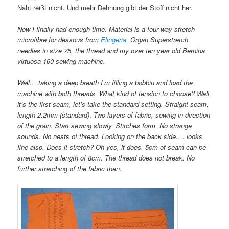
Naht reißt nicht. Und mehr Dehnung gibt der Stoff nicht her.
Now I finally had enough time. Material is a four way stretch
microfibre for dessous from
Elingeria
, Organ Superstretch
needles in size 75, the thread and my over ten year old Bernina
virtuosa 160 sewing machine.
Well… taking a deep breath I’m filling a bobbin and load the
machine with both threads. What kind of tension to choose? Well,
it’s the first seam, let’s take the standard setting. Straight seam,
length 2.2mm (standard)
.
Two layers of fabric, sewing in direction
of the grain. Start sewing slowly. Stitches form. No strange
sounds. No nests of thread. Looking on the back side…. looks
fine also. Does it stretch? Oh yes, it does. 5cm of seam can be
stretched to a length of 8cm. The thread does not break. No
further stretching of the fabric then.