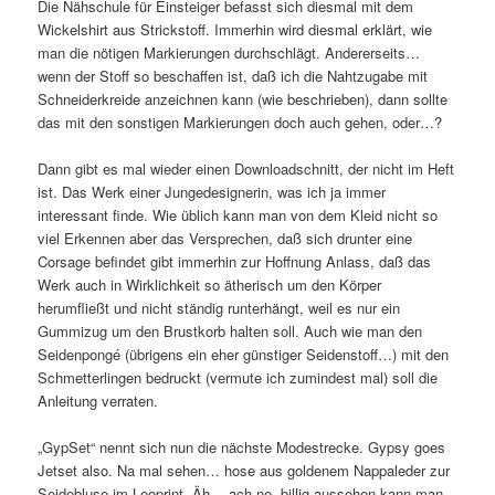
Die Nähschule für Einsteiger befasst sich diesmal mit dem
Wickelshirt aus Strickstoff. Immerhin wird diesmal erklärt, wie
man die nötigen Markierungen durchschlägt. Andererseits…
wenn der Stoff so beschaffen ist, daß ich die Nahtzugabe mit
Schneiderkreide anzeichnen kann (wie beschrieben), dann sollte
das mit den sonstigen Markierungen doch auch gehen, oder…?
Dann gibt es mal wieder einen Downloadschnitt, der nicht im Heft
ist. Das Werk einer Jungedesignerin, was ich ja immer
interessant finde. Wie üblich kann man von dem Kleid nicht so
viel Erkennen aber das Versprechen, daß sich drunter eine
Corsage befindet gibt immerhin zur Hoffnung Anlass, daß das
Werk auch in Wirklichkeit so ätherisch um den Körper
herumfließt und nicht ständig runterhängt, weil es nur ein
Gummizug um den Brustkorb halten soll. Auch wie man den
Seidenpongé (übrigens ein eher günstiger Seidenstoff…) mit den
Schmetterlingen bedruckt (vermute ich zumindest mal) soll die
Anleitung verraten.
„GypSet“ nennt sich nun die nächste Modestrecke. Gypsy goes
Jetset also. Na mal sehen… hose aus goldenem Nappaleder zur
Seidebluse im Leoprint. Äh… ach ne, billig aussehen kann man