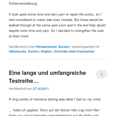
Sohlenverstärkung.
It took quite some time and also yarn to repair the socks, so I
had considered to make new ones instead. But those would be
walked through at the same spot soon and in the end they would
require more time and yarn. So I decided to strengthen the sole
at least once.
Veröffentlicht unter
Flickwerkstatt
,
Socken
|
Verschlagwortet mit
Häkelsocke
,
Socken
,
Stopfen
|
Schreibe einen Kommentar
Eine lange und umfangreiche
2
Testreihe…
Veröffentlicht am
27.10.2011
A long series of intensive testing was what I had on my mind.
… hatte ich geplant. Denn auf der letzten h&h zog mich Herr
Seitz von
Alterfil
beinahe verschwörerisch auf die Seite und