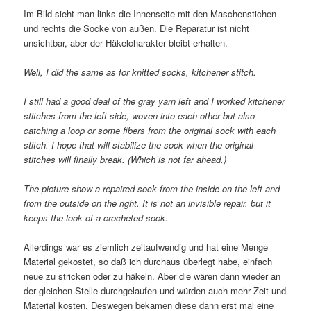
Im Bild sieht man links die Innenseite mit den Maschenstichen
und rechts die Socke von außen. Die Reparatur ist nicht
unsichtbar, aber der Häkelcharakter bleibt erhalten.
Well, I did the same as for knitted socks, kitchener stitch.
I still had a good deal of the gray yarn left and I worked kitchener
stitches from the left side, woven into each other but also
catching a loop or some fibers from the original sock with each
stitch. I hope that will stabilize the sock when the original
stitches will finally break. (Which is not far ahead.)
The picture show a repaired sock from the inside on the left and
from the outside on the right. It is not an invisible repair, but it
keeps the look of a crocheted sock.
Allerdings war es ziemlich zeitaufwendig und hat eine Menge
Material gekostet, so daß ich durchaus überlegt habe, einfach
neue zu stricken oder zu häkeln. Aber die wären dann wieder an
der gleichen Stelle durchgelaufen und würden auch mehr Zeit und
Material kosten. Deswegen bekamen diese dann erst mal eine