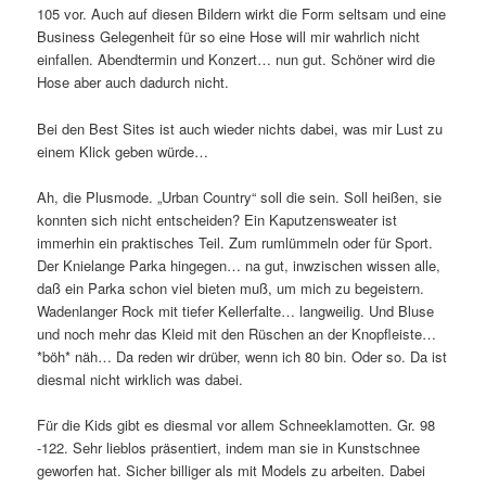
105 vor. Auch auf diesen Bildern wirkt die Form seltsam und eine
Business Gelegenheit für so eine Hose will mir wahrlich nicht
einfallen. Abendtermin und Konzert… nun gut. Schöner wird die
Hose aber auch dadurch nicht.
Bei den Best Sites ist auch wieder nichts dabei, was mir Lust zu
einem Klick geben würde…
Ah, die Plusmode. „Urban Country“ soll die sein. Soll heißen, sie
konnten sich nicht entscheiden? Ein Kaputzensweater ist
immerhin ein praktisches Teil. Zum rumlümmeln oder für Sport.
Der Knielange Parka hingegen… na gut, inwzischen wissen alle,
daß ein Parka schon viel bieten muß, um mich zu begeistern.
Wadenlanger Rock mit tiefer Kellerfalte… langweilig. Und Bluse
und noch mehr das Kleid mit den Rüschen an der Knopfleiste…
*böh* näh… Da reden wir drüber, wenn ich 80 bin. Oder so. Da ist
diesmal nicht wirklich was dabei.
Für die Kids gibt es diesmal vor allem Schneeklamotten. Gr. 98
-122. Sehr lieblos präsentiert, indem man sie in Kunstschnee
geworfen hat. Sicher billiger als mit Models zu arbeiten. Dabei