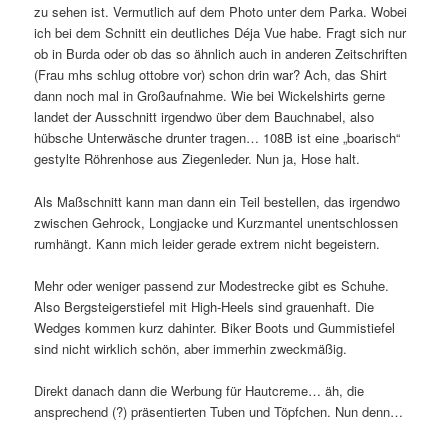
zu sehen ist. Vermutlich auf dem Photo unter dem Parka. Wobei
ich bei dem Schnitt ein deutliches Déja Vue habe. Fragt sich nur
ob in Burda oder ob das so ähnlich auch in anderen Zeitschriften
(Frau mhs schlug ottobre vor) schon drin war? Ach, das Shirt
dann noch mal in Großaufnahme. Wie bei Wickelshirts gerne
landet der Ausschnitt irgendwo über dem Bauchnabel, also
hübsche Unterwäsche drunter tragen… 108B ist eine „boarisch“
gestylte Röhrenhose aus Ziegenleder. Nun ja, Hose halt.
Als Maßschnitt kann man dann ein Teil bestellen, das irgendwo
zwischen Gehrock, Longjacke und Kurzmantel unentschlossen
rumhängt. Kann mich leider gerade extrem nicht begeistern.
Mehr oder weniger passend zur Modestrecke gibt es Schuhe.
Also Bergsteigerstiefel mit High-Heels sind grauenhaft. Die
Wedges kommen kurz dahinter. Biker Boots und Gummistiefel
sind nicht wirklich schön, aber immerhin zweckmäßig.
Direkt danach dann die Werbung für Hautcreme… äh, die
ansprechend (?) präsentierten Tuben und Töpfchen. Nun denn…