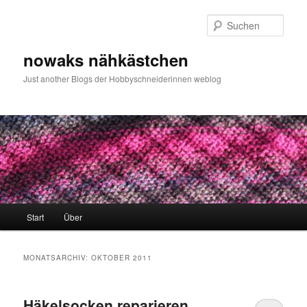
Zum
Zum
primären
sekundären
Such
Inhalt
Inhalt
springen
springen
nowaks nähkästchen
Just another Blogs der Hobbyschneiderinnen weblog
Hauptmenü
Start
Über
MONATSARCHIV:
OKTOBER 2011
Häkelsocken reparieren