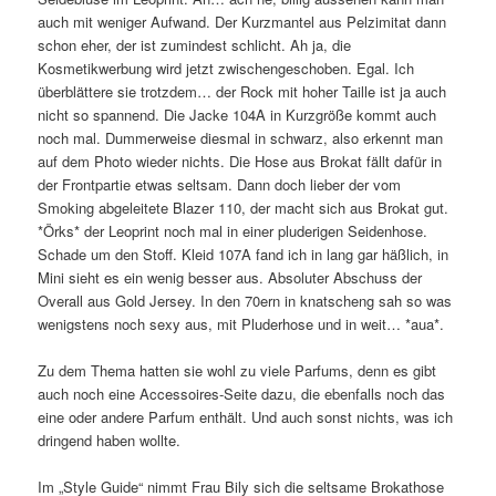
auch mit weniger Aufwand. Der Kurzmantel aus Pelzimitat dann
schon eher, der ist zumindest schlicht. Ah ja, die
Kosmetikwerbung wird jetzt zwischengeschoben. Egal. Ich
überblättere sie trotzdem… der Rock mit hoher Taille ist ja auch
nicht so spannend. Die Jacke 104A in Kurzgröße kommt auch
noch mal. Dummerweise diesmal in schwarz, also erkennt man
auf dem Photo wieder nichts. Die Hose aus Brokat fällt dafür in
der Frontpartie etwas seltsam. Dann doch lieber der vom
Smoking abgeleitete Blazer 110, der macht sich aus Brokat gut.
*Örks* der Leoprint noch mal in einer pluderigen Seidenhose.
Schade um den Stoff. Kleid 107A fand ich in lang gar häßlich, in
Mini sieht es ein wenig besser aus. Absoluter Abschuss der
Overall aus Gold Jersey. In den 70ern in knatscheng sah so was
wenigstens noch sexy aus, mit Pluderhose und in weit… *aua*.
Zu dem Thema hatten sie wohl zu viele Parfums, denn es gibt
auch noch eine Accessoires-Seite dazu, die ebenfalls noch das
eine oder andere Parfum enthält. Und auch sonst nichts, was ich
dringend haben wollte.
Im „Style Guide“ nimmt Frau Bily sich die seltsame Brokathose