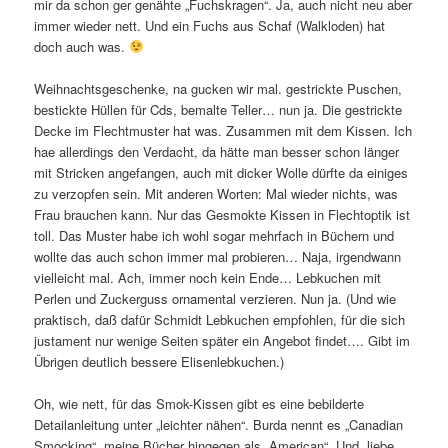
mir da schon ger genähte „Fuchskragen“. Ja, auch nicht neu aber
immer wieder nett. Und ein Fuchs aus Schaf (Walkloden) hat
doch auch was.
Weihnachtsgeschenke, na gucken wir mal. gestrickte Puschen,
bestickte Hüllen für Cds, bemalte Teller… nun ja. Die gestrickte
Decke im Flechtmuster hat was. Zusammen mit dem Kissen. Ich
hae allerdings den Verdacht, da hätte man besser schon länger
mit Stricken angefangen, auch mit dicker Wolle dürfte da einiges
zu verzopfen sein. Mit anderen Worten: Mal wieder nichts, was
Frau brauchen kann. Nur das Gesmokte Kissen in Flechtoptik ist
toll. Das Muster habe ich wohl sogar mehrfach in Büchern und
wollte das auch schon immer mal probieren… Naja, irgendwann
vielleicht mal. Ach, immer noch kein Ende… Lebkuchen mit
Perlen und Zuckerguss ornamental verzieren. Nun ja. (Und wie
praktisch, daß dafür Schmidt Lebkuchen empfohlen, für die sich
justament nur wenige Seiten später ein Angebot findet…. Gibt im
Übrigen deutlich bessere Elisenlebkuchen.)
Oh, wie nett, für das Smok-Kissen gibt es eine bebilderte
Detailanleitung unter „leichter nähen“. Burda nennt es „Canadian
Smocking“, meine Bücher hingegen als „American“. Und, liebe