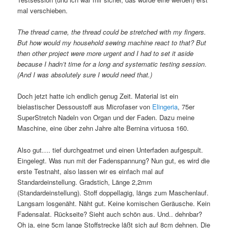
mal verschieben.
The thread came, the thread could be stretched with my fingers.
But how would my household sewing machine react to that? But
then other project were more urgent and I had to set it aside
because I hadn’t time for a long and systematic testing session
.
(And I was absolutely sure I would need that.)
Doch jetzt hatte ich endlich genug Zeit. Material ist ein
bielastischer Dessoustoff aus Microfaser von
Elingeria
, 75er
SuperStretch Nadeln von Organ und der Faden. Dazu meine
Maschine, eine über zehn Jahre alte Bernina virtuosa 160.
Also gut…. tief durchgeatmet und einen Unterfaden aufgespult.
Eingelegt. Was nun mit der Fadenspannung? Nun gut, es wird die
erste Testnaht, also lassen wir es einfach mal auf
Standardeinstellung. Gradstich, Länge 2,2mm
(Standardeinstellung). Stoff doppellagig, längs zum Maschenlauf.
Langsam losgenäht. Näht gut. Keine komischen Geräusche. Kein
Fadensalat. Rückseite? Sieht auch schön aus. Und.. dehnbar?
Oh ja, eine 5cm lange Stoffstrecke läßt sich auf 8cm dehnen. Die