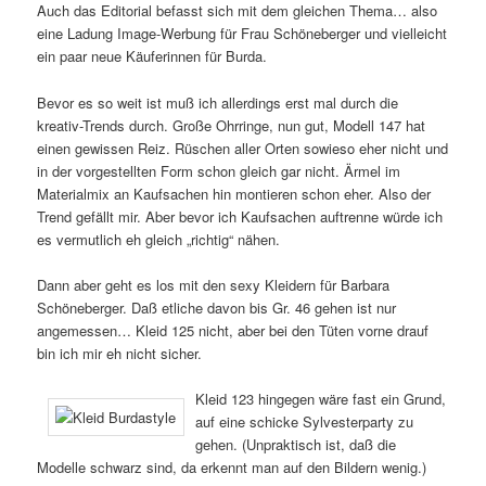
Auch das Editorial befasst sich mit dem gleichen Thema… also
eine Ladung Image-Werbung für Frau Schöneberger und vielleicht
ein paar neue Käuferinnen für Burda.
Bevor es so weit ist muß ich allerdings erst mal durch die
kreativ-Trends durch. Große Ohrringe, nun gut, Modell 147 hat
einen gewissen Reiz. Rüschen aller Orten sowieso eher nicht und
in der vorgestellten Form schon gleich gar nicht. Ärmel im
Materialmix an Kaufsachen hin montieren schon eher. Also der
Trend gefällt mir. Aber bevor ich Kaufsachen auftrenne würde ich
es vermutlich eh gleich „richtig“ nähen.
Dann aber geht es los mit den sexy Kleidern für Barbara
Schöneberger. Daß etliche davon bis Gr. 46 gehen ist nur
angemessen… Kleid 125 nicht, aber bei den Tüten vorne drauf
bin ich mir eh nicht sicher.
Kleid 123 hingegen wäre fast ein Grund,
auf eine schicke Sylvesterparty zu
gehen. (Unpraktisch ist, daß die
Modelle schwarz sind, da erkennt man auf den Bildern wenig.)