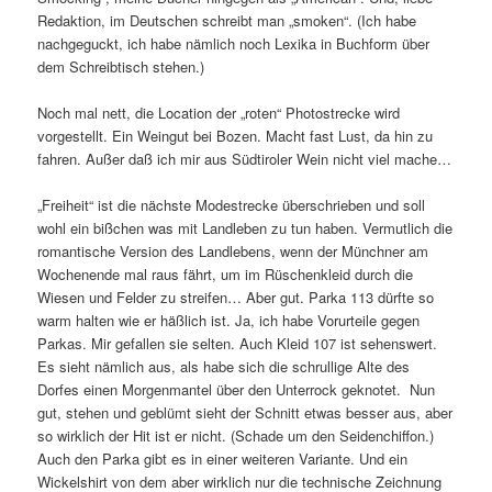
Redaktion, im Deutschen schreibt man „smoken“. (Ich habe
nachgeguckt, ich habe nämlich noch Lexika in Buchform über
dem Schreibtisch stehen.)
Noch mal nett, die Location der „roten“ Photostrecke wird
vorgestellt. Ein Weingut bei Bozen. Macht fast Lust, da hin zu
fahren. Außer daß ich mir aus Südtiroler Wein nicht viel mache…
„Freiheit“ ist die nächste Modestrecke überschrieben und soll
wohl ein bißchen was mit Landleben zu tun haben. Vermutlich die
romantische Version des Landlebens, wenn der Münchner am
Wochenende mal raus fährt, um im Rüschenkleid durch die
Wiesen und Felder zu streifen… Aber gut. Parka 113 dürfte so
warm halten wie er häßlich ist. Ja, ich habe Vorurteile gegen
Parkas. Mir gefallen sie selten. Auch Kleid 107 ist sehenswert.
Es sieht nämlich aus, als habe sich die schrullige Alte des
Dorfes einen Morgenmantel über den Unterrock geknotet. Nun
gut, stehen und geblümt sieht der Schnitt etwas besser aus, aber
so wirklich der Hit ist er nicht. (Schade um den Seidenchiffon.)
Auch den Parka gibt es in einer weiteren Variante. Und ein
Wickelshirt von dem aber wirklich nur die technische Zeichnung