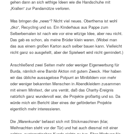
gehen dann an sich withige Ideen wie die Handschuhe mit
„Krallen“ zur Pandamütze verloren.
Was bringen die „news“? Nicht viel neues. Oberthema ist wohl
„öko“, Recycling und so. Ein Kinderhaus aus Pappe zum
Selberbemalen ist nach wie vor eine witzige Idee, aber neu nicht.
Das gab es schon, als meine Brüder klein waren. (Wobei man
das aus einem großen Karton auch selber bauen kann. Vielleicht
nicht ganz so ausgefeilt, aber der Spielwert wird nicht gemindert.)
Anschließend zwei Seiten mehr oder weniger Eigenwerbung für
Burda, nämlich eine Bambi Aktion mit gutem Zweck. Hier haben
wir das übliche aussagelose Potpurri an Minibildern von mehr
oder weniger bekannten Menschen in Abendkleidern zusammen
mit einem Minitext, der uns verrät, daß das Charity-Ereignis
natürlich ganz wundervoll war, die Projekte großartig und so. Da
würde mich ein Bericht über eines der geförderten Projekte
eigentlich mehr interessieren.
Die „Warenkunde“ befasst sich mit Stickmaschinen (klar,
Weihnachten steht vor der Tür) und hat auch diesmal mit einer
echten, systematischen Kunde nichts zu tun. Eher Werbung für