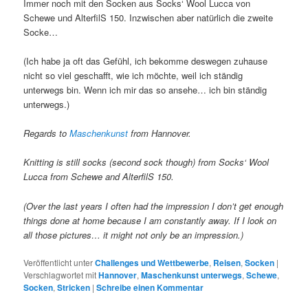
Immer noch mit den Socken aus Socks‘ Wool Lucca von
Schewe und AlterfilS 150. Inzwischen aber natürlich die zweite
Socke…
(Ich habe ja oft das Gefühl, ich bekomme deswegen zuhause
nicht so viel geschafft, wie ich möchte, weil ich ständig
unterwegs bin. Wenn ich mir das so ansehe… ich bin ständig
unterwegs.)
Regards to
Maschenkunst
from Hannover.
Knitting is still socks (second sock though) from Socks‘ Wool
Lucca from Schewe and AlterfilS 150.
(Over the last years I often had the impression I don’t get enough
things done at home because I am constantly away. If I look on
all those pictures… it might not only be an impression.)
Veröffentlicht unter
Challenges und Wettbewerbe
,
Reisen
,
Socken
|
Verschlagwortet mit
Hannover
,
Maschenkunst unterwegs
,
Schewe
,
Socken
,
Stricken
|
Schreibe einen Kommentar