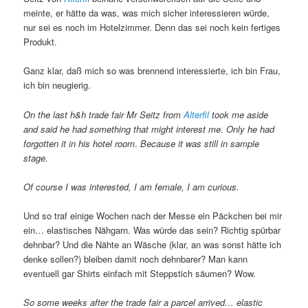
meinte, er hätte da was, was mich sicher interessieren würde,
nur sei es noch im Hotelzimmer. Denn das sei noch kein fertiges
Produkt.
Ganz klar, daß mich so was brennend interessierte, ich bin Frau,
ich bin neugierig.
On the last h&h trade fair Mr Seitz from
Alterfil
took me aside
and said he had something that might interest me. Only he had
forgotten it in his hotel room
.
Because it was still in sample
stage.
Of course I was interested, I am female, I am curious.
Und so traf einige Wochen nach der Messe ein Päckchen bei mir
ein… elastisches Nähgarn. Was würde das sein? Richtig spürbar
dehnbar? Und die Nähte an Wäsche (klar, an was sonst hätte ich
denke sollen?) bleiben damit noch dehnbarer? Man kann
eventuell gar Shirts einfach mit Steppstich säumen? Wow.
So some weeks after the trade fair a parcel arrived… elastic