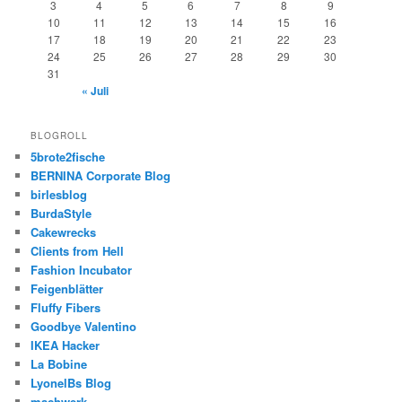
3
4
5
6
7
8
9
10
11
12
13
14
15
16
17
18
19
20
21
22
23
24
25
26
27
28
29
30
31
« Juli
BLOGROLL
5brote2fische
BERNINA Corporate Blog
birlesblog
BurdaStyle
Cakewrecks
Clients from Hell
Fashion Incubator
Feigenblätter
Fluffy Fibers
Goodbye Valentino
IKEA Hacker
La Bobine
LyonelBs Blog
machwerk