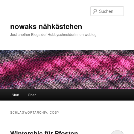
Zum
Zum
primären
sekundären
Such
Inhalt
Inhalt
springen
springen
nowaks nähkästchen
Just another Blogs der Hobbyschneiderinnen weblog
Hauptmenü
Start
Über
SCHLAGWORTARCHIV:
COSY
Winterchic für Pfosten