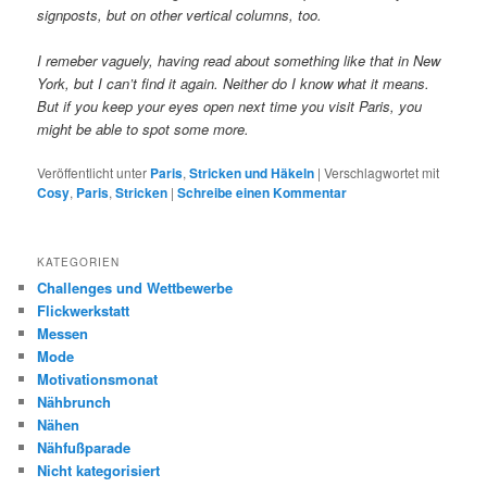
signposts, but
on other vertical columns, too.
I remeber vaguely, having read about something like that in New
York, but I can’t find it again. Neither do I know what it means.
But if you keep your eyes open next time you visit Paris, you
might be able to spot some more.
Veröffentlicht unter
Paris
,
Stricken und Häkeln
|
Verschlagwortet mit
Cosy
,
Paris
,
Stricken
|
Schreibe einen Kommentar
KATEGORIEN
Challenges und Wettbewerbe
Flickwerkstatt
Messen
Mode
Motivationsmonat
Nähbrunch
Nähen
Nähfußparade
Nicht kategorisiert