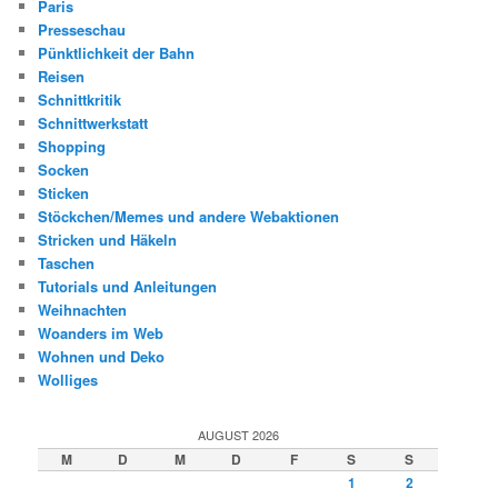
Paris
Presseschau
Pünktlichkeit der Bahn
Reisen
Schnittkritik
Schnittwerkstatt
Shopping
Socken
Sticken
Stöckchen/Memes und andere Webaktionen
Stricken und Häkeln
Taschen
Tutorials und Anleitungen
Weihnachten
Woanders im Web
Wohnen und Deko
Wolliges
AUGUST 2026
M
D
M
D
F
S
S
1
2