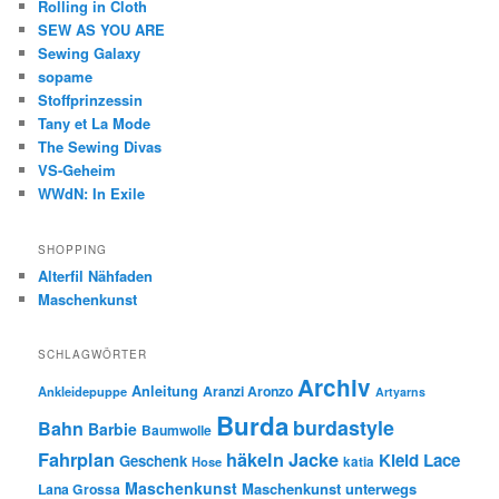
Rolling in Cloth
SEW AS YOU ARE
Sewing Galaxy
sopame
Stoffprinzessin
Tany et La Mode
The Sewing Divas
VS-Geheim
WWdN: In Exile
SHOPPING
Alterfil Nähfaden
Maschenkunst
SCHLAGWÖRTER
Archiv
Anleitung
Aranzi Aronzo
Ankleidepuppe
Artyarns
Burda
burdastyle
Bahn
Barbie
Baumwolle
Fahrplan
häkeln
Jacke
Kleid
Lace
Geschenk
Hose
katia
Maschenkunst
Maschenkunst unterwegs
Lana Grossa