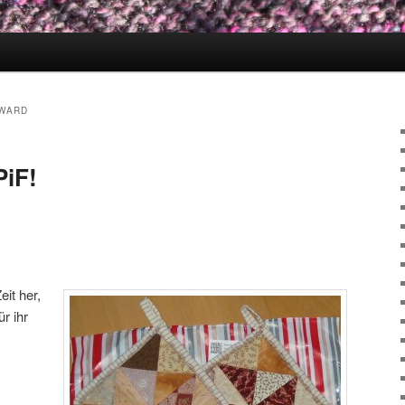
RWARD
PiF!
it her,
r ihr