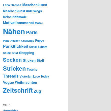
Maschenkunst
Lana Grossa
Maschenkunst unterwegs
Meine Nähmode
Motivationsmonat
Mütze
Nähen
Paris
Puppe
Paris-Aachen Challenge
Pünktlichkeit
Schal
Schnitt
Shopping
Seide
Shirt
Socken
Sticken
Stoff
Stricken
Tasche
Threads
Victorian Lace Today
Vogue
Weihnachten
Zeitschrift
Zug
META
Anmelden