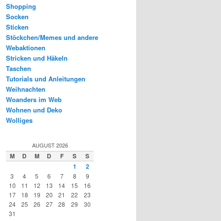
Shopping
Socken
Sticken
Stöckchen/Memes und andere
Webaktionen
Stricken und Häkeln
Taschen
Tutorials und Anleitungen
Weihnachten
Woanders im Web
Wohnen und Deko
Wolliges
AUGUST 2026
M
D
M
D
F
S
S
1
2
3
4
5
6
7
8
9
10
11
12
13
14
15
16
17
18
19
20
21
22
23
24
25
26
27
28
29
30
31