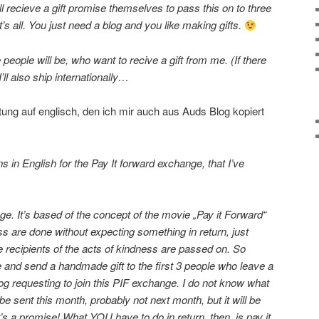
l recieve a gift promise themselves to pass this on to three
t’s all. You just need a blog and you like making gifts.
people will be, who want to recive a gift from me. (If there
ll also ship internationally…
itung auf englisch, den ich mir auch aus Auds Blog kopiert
ns in English for the Pay It forward exchange, that I’ve
ge. It’s based of the concept of the movie „Pay it Forward“
s are done without expecting something in return, just
he recipients of the acts of kindness are passed on. So
e and send a handmade gift to the first 3 people who leave a
g requesting to join this PIF exchange. I do not know what
’t be sent this month, probably not next month, but it will be
’s a promise! What YOU have to do in return, then, is pay it