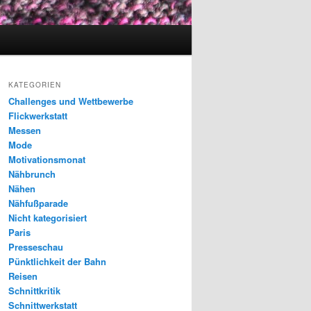
KATEGORIEN
Challenges und Wettbewerbe
Flickwerkstatt
Messen
Mode
Motivationsmonat
Nähbrunch
Nähen
Nähfußparade
Nicht kategorisiert
Paris
Presseschau
Pünktlichkeit der Bahn
Reisen
Schnittkritik
Schnittwerkstatt