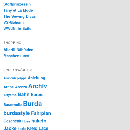
Stoffprinzessin
Tany et La Mode
The Sewing Divas
VS-Geheim
WWdN: In Exile
SHOPPING
Alterfil Nähfaden
Maschenkunst
SCHLAGWÖRTER
Anleitung
Ankleidepuppe
Archiv
Aranzi Aronzo
Bahn
Barbie
Artyarns
Burda
Baumwolle
burdastyle
Fahrplan
häkeln
Geschenk
Hose
Jacke
Kleid
Lace
katia