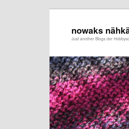
Zum
Zum
primären
sekundären
Inhalt
Inhalt
nowaks nähk
springen
springen
Just another Blogs der Hobbys