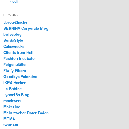
« Juli
BLOGROLL
5brote2fische
BERNINA Corporate Blog
birlesblog
BurdaStyle
Cakewrecks
Clients from Hell
Fashion Incubator
Feigenblätter
Fluffy Fibers
Goodbye Valentino
IKEA Hacker
La Bobine
LyonelBs Blog
machwerk
Makezine
Mein zweiter Roter Faden
MEMA
Scarlatti