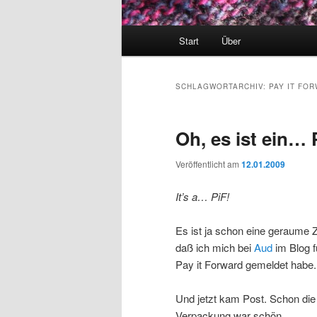
Hauptmenü
Start
Über
SCHLAGWORTARCHIV:
PAY IT FO
Oh, es ist ein… 
Veröffentlicht am
12.01.2009
It’s a… PiF!
Es ist ja schon eine geraume Ze
daß ich mich bei
Aud
im Blog fü
Pay it Forward gemeldet habe.
Und jetzt kam Post. Schon die
Verpackung war schön.