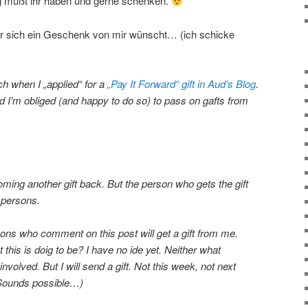
g müßt ihr haben und gerne schenken.
er sich ein Geschenk von mir wünscht… (ich schicke
rch when I „applied“ for a
„Pay It Forward“ gift in Aud’s Blog
.
And I’m obliged (and happy to do so) to pass on gafts from
oming another gift back. But the person who gets the gift
 persons.
sons who comment on this post will get a gift from me.
this is doig to be? I have no ide yet. Neither what
involved. But I will send a gift. Not this week, not next
(Sounds possible…)