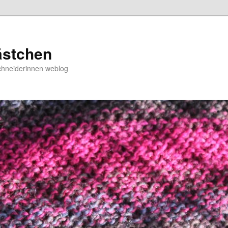
ästchen
chneiderinnen weblog