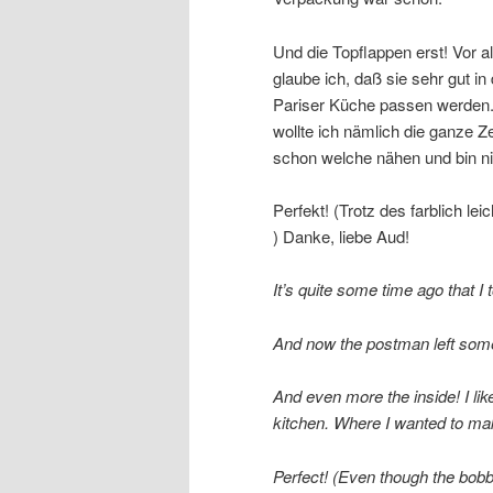
Und die Topflappen erst! Vor a
glaube ich, daß sie sehr gut in 
Pariser Küche passen werden
wollte ich nämlich die ganze Ze
schon welche nähen und bin 
Perfekt! (Trotz des farblich l
) Danke, liebe Aud!
It’s quite some time ago that I
And now the postman left somet
And even more the inside! I like 
kitchen. Where I wanted to ma
Perfect! (Even though the bobb