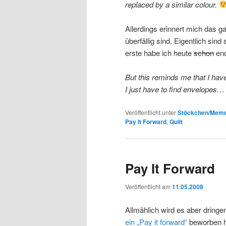
replaced by a similar colour.
Allerdings erinnert mich das 
überfällig sind. Eigentlich si
erste habe ich heute
schon
end
But this reminds me that I have
I just have to find envelopes… 
Veröffentlicht unter
Stöckchen/Meme
Pay It Forward
,
Quilt
Pay It Forward
Veröffentlicht am
11.05.2008
Allmählich wird es aber dring
ein „Pay it forward“
beworben h