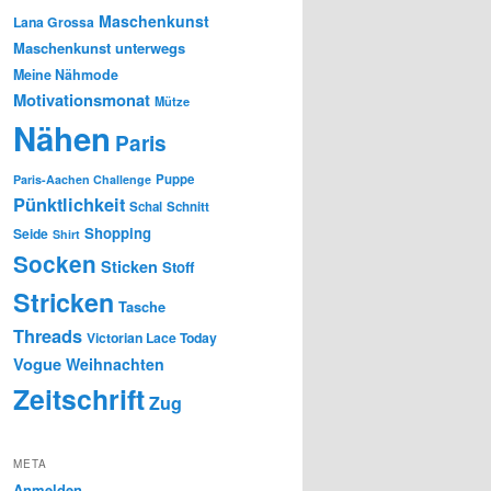
Maschenkunst
Lana Grossa
Maschenkunst unterwegs
Meine Nähmode
Motivationsmonat
Mütze
Nähen
Paris
Puppe
Paris-Aachen Challenge
Pünktlichkeit
Schal
Schnitt
Shopping
Seide
Shirt
Socken
Sticken
Stoff
Stricken
Tasche
Threads
Victorian Lace Today
Vogue
Weihnachten
Zeitschrift
Zug
META
Anmelden