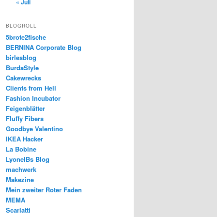
« Juli
BLOGROLL
5brote2fische
BERNINA Corporate Blog
birlesblog
BurdaStyle
Cakewrecks
Clients from Hell
Fashion Incubator
Feigenblätter
Fluffy Fibers
Goodbye Valentino
IKEA Hacker
La Bobine
LyonelBs Blog
machwerk
Makezine
Mein zweiter Roter Faden
MEMA
Scarlatti