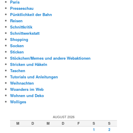
Paris
Presseschau
Pünktlichkeit der Bahn
Reisen
Schnittkritik
Schnittwerkstatt
Shopping
Socken
Sticken
Stöckchen/Memes und andere Webaktionen
Stricken und Häkeln
Taschen
Tutorials und Anleitungen
Weihnachten
Woanders im Web
Wohnen und Deko
Wolliges
AUGUST 2026
M
D
M
D
F
S
S
1
2