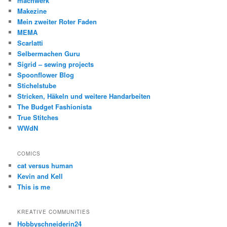
machwerk
Makezine
Mein zweiter Roter Faden
MEMA
Scarlatti
Selbermachen Guru
Sigrid – sewing projects
Spoonflower Blog
Stichelstube
Stricken, Häkeln und weitere Handarbeiten
The Budget Fashionista
True Stitches
WWdN
COMICS
cat versus human
Kevin and Kell
This is me
KREATIVE COMMUNITIES
Hobbyschneiderin24