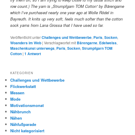
row count.)
The yarn is „Strumpfgarn TOM Cotton“ by Bärengarne
which I’ve purchased nearly one year ago at Wolle Rödel in
Bayreuth. It knits up very soft, feels much softer than the cotton
sock yarns from Lana Grossa that I have used so far.
Veröffentlicht unter
Challenges und Wettbewerbe
,
Paris
,
Socken
,
Woanders im Web
|
Verschlagwortet mit
Bärengarne
,
Edelweiss
,
Maschenkunst unterwegs
,
Paris
,
Socken
,
Strumpfgarn TOM
Cotton
|
1
Antwort
KATEGORIEN
Challenges und Wettbewerbe
Flickwerkstatt
Messen
Mode
Motivationsmonat
Nähbrunch
Nähen
Nähfußparade
Nicht kategorisiert