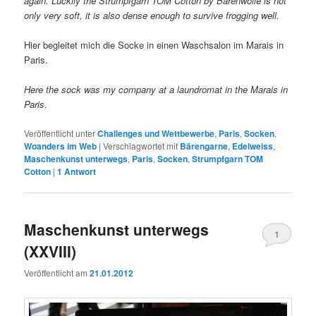
again. Luckily the Strumpfgarn TOM Cotton by Bärenwolle is not
only very soft, it is also dense enough to survive frogging well.
Hier begleitet mich die Socke in einen Waschsalon im Marais in
Paris.
Here the sock was my company at a laundromat in the Marais in
Paris.
Veröffentlicht unter
Challenges und Wettbewerbe
,
Paris
,
Socken
,
Woanders im Web
|
Verschlagwortet mit
Bärengarne
,
Edelweiss
,
Maschenkunst unterwegs
,
Paris
,
Socken
,
Strumpfgarn TOM
Cotton
|
1
Antwort
Maschenkunst unterwegs
1
(XXVIII)
Veröffentlicht am
21.01.2012