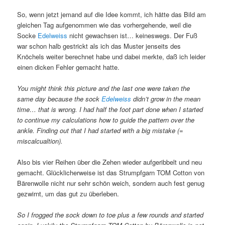
So, wenn jetzt jemand auf die Idee kommt, ich hätte das Bild am
gleichen Tag aufgenommen wie das vorhergehende, weil die
Socke
Edelweiss
nicht gewachsen ist… keineswegs. Der Fuß
war schon halb gestrickt als ich das Muster jenseits des
Knöchels weiter berechnet habe und dabei merkte, daß ich leider
einen dicken Fehler gemacht hatte.
You might think this picture and the last one were taken the
same day because the sock
Edelweiss
didn’t grow in the mean
time… that is wrong. I had half the foot part done when I started
to continue my calculations how to guide the pattern over the
ankle. Finding out that I had started with a big mistake (=
miscalcualtion).
Also bis vier Reihen über die Zehen wieder aufgeribbelt und neu
gemacht. Glücklicherweise ist das Strumpfgarn TOM Cotton von
Bärenwolle nicht nur sehr schön weich, sondern auch fest genug
gezwirnt, um das gut zu überleben.
So I frogged the sock down to toe plus a few rounds and started