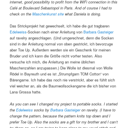
internet, good possibility to profit from the WiFi connection in this
Café at Boulevard Sebastopol in Paris. And of course I had to
check on the
Maschenkunst site
what Daniela is doing.
Das Strickprojekt hat gewechselt, ich habe die gut tragbaren
Edelweiss
-Socken nach einer Anleitung von
Barbara Gasteiger
auf ravelry angeschlagen. (Und umgerechnet, denn die Socken
sind in der Anleitung normal von oben gestrickt, ich bevorzuge
aber Toe Up. Außerdem werden sie ein Geschenk für meinen
Bruder und ich kann die Größe nicht vorher testen. Also
versuche ich mich, die Anleitung an meine üblichen
Maschenzahlen anzupassen.) Die Wolle ist diesmal von Wolle
Rödel in Bayreuth und es ist „Strumpfgarn TOM Cotton“ von
Bärengarne. Ich habe das noch nie verstrickt, aber es fühlt sich
viel weicher an, als die Baumwollsockengarne die ich bisher von
Lana Grossa hatte.
As you can see I changed my project to portable socks. I started
the
Edelweiss
socks by
Barbara Gasteiger
on ravelry. (I have to
change the pattern, because the pattern knits top down and I
prefer Toe Up. Also the socks are a gift for my brother and I can’t
try them on, so I am trying to keep close to my usual stitch and