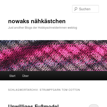
Zum
Zum
primären
sekundären
Such
Inhalt
Inhalt
springen
springen
nowaks nähkästchen
Just another Blogs der Hobbyschneiderinnen weblog
Hauptmenü
Start
Über
SCHLAGWORTARCHIV:
STRUMPFGARN TOM COTTON
Unwilliges Fußmodel…