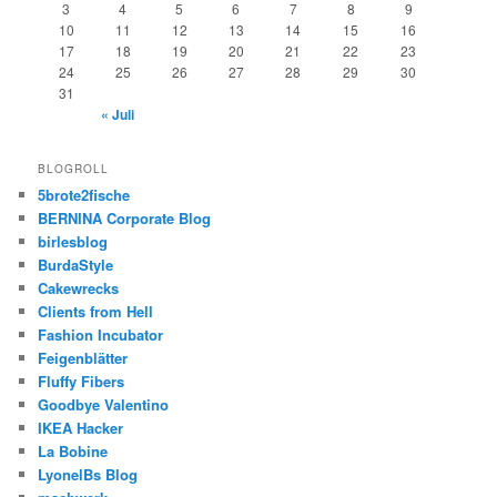
3
4
5
6
7
8
9
10
11
12
13
14
15
16
17
18
19
20
21
22
23
24
25
26
27
28
29
30
31
« Juli
BLOGROLL
5brote2fische
BERNINA Corporate Blog
birlesblog
BurdaStyle
Cakewrecks
Clients from Hell
Fashion Incubator
Feigenblätter
Fluffy Fibers
Goodbye Valentino
IKEA Hacker
La Bobine
LyonelBs Blog