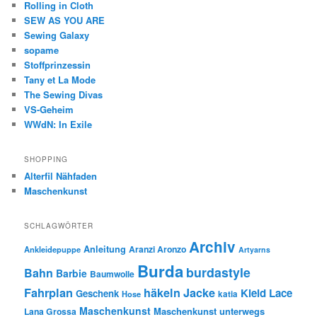
Rolling in Cloth
SEW AS YOU ARE
Sewing Galaxy
sopame
Stoffprinzessin
Tany et La Mode
The Sewing Divas
VS-Geheim
WWdN: In Exile
SHOPPING
Alterfil Nähfaden
Maschenkunst
SCHLAGWÖRTER
Archiv
Anleitung
Aranzi Aronzo
Ankleidepuppe
Artyarns
Burda
burdastyle
Bahn
Barbie
Baumwolle
Fahrplan
häkeln
Jacke
Kleid
Lace
Geschenk
Hose
katia
Maschenkunst
Maschenkunst unterwegs
Lana Grossa