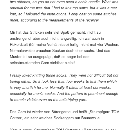
two stitches, so you do not even need a cable needle. What was
unusual for me was that I had to knit top down, but it was a test
knit, so I followed the instructions. I only cast on some stitches
more, according to the measurements of the receiver.
Mir hat das Stricken sehr viel Spaß gemacht, nicht zu
anstrengend, aber auch nicht langweilig. Ich war auch in
Rekordzeit (für meine Verhältnisse) fertig, nicht mal vier Wochen.
Normalerweise brauchen Socken doch eher sechs. Und das
Muster ist so ausgeprägt, daß es sogar bei dem
selbstmusternden Garn sichtbar bleibt!
I really loved knitting those socks. They were not difficult but not
boring either. So it took less than four weeks to knit them which
is very shortish for me. Normally it takes at least six weeks,
especially for men’s socks. And the pattern is prominent enough
to remain visible even on the selfstriping yarn.
Das Garn ist wieder von Bärengarne und heißt „Strumpfgarn TOM
Cotton“, ein sehr weiches Sockengarn mit Baumwolle.
Yarn is again „Strumpfgarn TOM Cotton“ by Bärengarne, a very