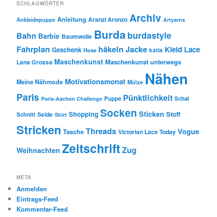
SCHLAGWÖRTER
Archiv
Anleitung
Aranzi Aronzo
Ankleidepuppe
Artyarns
Burda
burdastyle
Bahn
Barbie
Baumwolle
Fahrplan
häkeln
Jacke
Kleid
Lace
Geschenk
Hose
katia
Maschenkunst
Maschenkunst unterwegs
Lana Grossa
Nähen
Motivationsmonat
Meine Nähmode
Mütze
Paris
Pünktlichkeit
Puppe
Schal
Paris-Aachen Challenge
Socken
Sticken
Shopping
Stoff
Seide
Schnitt
Shirt
Stricken
Threads
Vogue
Tasche
Victorian Lace Today
Zeitschrift
Zug
Weihnachten
META
Anmelden
Eintrags-Feed
Kommentar-Feed