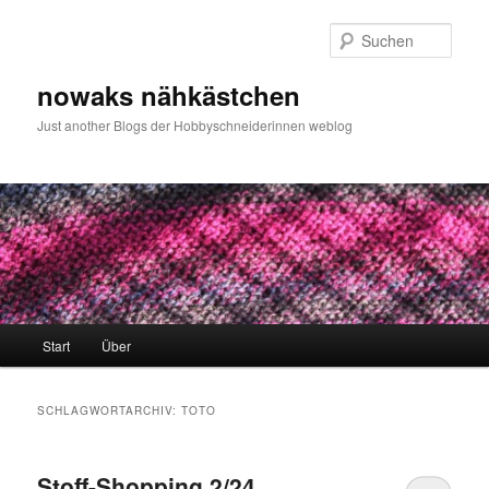
Zum
Zum
primären
sekundären
Such
Inhalt
Inhalt
springen
springen
nowaks nähkästchen
Just another Blogs der Hobbyschneiderinnen weblog
Hauptmenü
Start
Über
SCHLAGWORTARCHIV:
TOTO
Stoff-Shopping 2/24