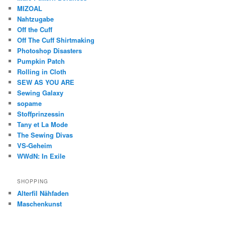
MIZOAL
Nahtzugabe
Off the Cuff
Off The Cuff Shirtmaking
Photoshop Disasters
Pumpkin Patch
Rolling in Cloth
SEW AS YOU ARE
Sewing Galaxy
sopame
Stoffprinzessin
Tany et La Mode
The Sewing Divas
VS-Geheim
WWdN: In Exile
SHOPPING
Alterfil Nähfaden
Maschenkunst