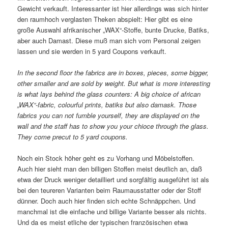
Gewicht verkauft. Interessanter ist hier allerdings was sich hinter
den raumhoch verglasten Theken abspielt: Hier gibt es eine
große Auswahl afrikanischer „WAX“-Stoffe, bunte Drucke, Batiks,
aber auch Damast. Diese muß man sich vom Personal zeigen
lassen und sie werden in 5 yard Coupons verkauft.
In the second floor the fabrics are in boxes, pieces, some bigger,
other smaller and are sold by weight. But what is more interesting
is what lays behind the glass counters: A big choice of african
„WAX“-fabric, colourful prints, batiks but also damask. Those
fabrics you can not fumble yourself, they are displayed on the
wall and the staff has to show you your chioce through the glass.
They come precut to 5 yard coupons.
Noch ein Stock höher geht es zu Vorhang und Möbelstoffen.
Auch hier sieht man den billigen Stoffen meist deutlich an, daß
etwa der Druck weniger detailliert und sorgfältig ausgeführt ist als
bei den teureren Varianten beim Raumausstatter oder der Stoff
dünner. Doch auch hier finden sich echte Schnäppchen. Und
manchmal ist die einfache und billige Variante besser als nichts.
Und da es meist etliche der typischen französischen etwa