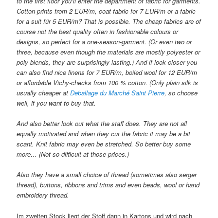
to the first floor you’ll enter the department of fabric for garments.
Cotton prints from 2 EUR/m, coat fabric for 7 EUR/m or a fabric
for a suit für 5 EUR/m? That is possible. The cheap fabrics are of
course not the best quality often in fashionable colours or
designs, so perfect for a one-season-garment. (Or even two or
three, because even though the materials are mostly polyester or
poly-blends, they are surprisingly lasting.) And if look closer you
can also find nice linens for 7 EUR/m, boiled wool for 12 EUR/m
or affordable Vichy-checks from 100 % cotton. (Only plain silk is
usually cheaper at
Deballage du Marché Saint Pierre
, so choose
well, if you want to buy that.
And also better look out what the staff does. They are not all
equally motivated and when they cut the fabric it may be a bit
scant. Knit fabric may even be stretched. So better buy some
more… (Not so difficult at those prices.)
Also they have a small choice of thread (sometimes also serger
thread), buttons, ribbons and trims and even beads, wool or hand
embroidery thread.
Im zweiten Stock liegt der Stoff dann in Kartons und wird nach