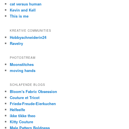
cat versus human
Kevin and Kell
This is me
KREATIVE COMMUNITIES
Hobbyschneiderin24
Ravelry
PHOTOSTREAM
Moonstitches
moving hands
SCHLAFENDE BLOGS
Bloom's Fabric Obsession
Couture et Tricot
Frieda-Freude-Eierkuchen
Helfeelfe
ikke tikke theo
Kitty Couture
Male Pattern Boldness