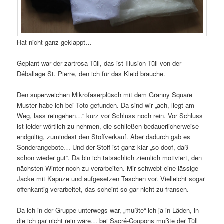
Hat nicht ganz geklappt…
Geplant war der zartrosa Tüll, das ist Illusion Tüll von der
Déballage St. Pierre, den ich für das Kleid brauche.
Den superweichen Mikrofaserplüsch mit dem Granny Square
Muster habe ich bei Toto gefunden. Da sind wir „ach, liegt am
Weg, lass reingehen…“ kurz vor Schluss noch rein. Vor Schluss
ist leider wörtlich zu nehmen, die schließen bedauerlicherweise
endgültig, zumindest den Stoffverkauf. Aber dadurch gab es
Sonderangebote… Und der Stoff ist ganz klar „so doof, daß
schon wieder gut“. Da bin ich tatsächlich ziemlich motiviert, den
nächsten Winter noch zu verarbeiten. Mir schwebt eine lässige
Jacke mit Kapuze und aufgesetzen Taschen vor. Vielleicht sogar
offenkantig verarbeitet, das scheint so gar nicht zu fransen.
Da ich in der Gruppe unterwegs war, „mußte“ ich ja in Läden, in
die ich gar nicht rein wäre… bei Sacré-Coupons mußte der Tüll