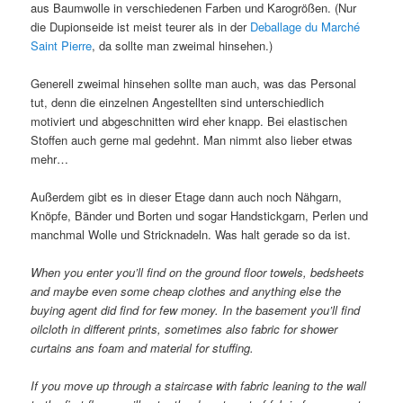
aus Baumwolle in verschiedenen Farben und Karogrößen. (Nur
die Dupionseide ist meist teurer als in der
Deballage du Marché
Saint Pierre
, da sollte man zweimal hinsehen.)
Generell zweimal hinsehen sollte man auch, was das Personal
tut, denn die einzelnen Angestellten sind unterschiedlich
motiviert und abgeschnitten wird eher knapp. Bei elastischen
Stoffen auch gerne mal gedehnt. Man nimmt also lieber etwas
mehr…
Außerdem gibt es in dieser Etage dann auch noch Nähgarn,
Knöpfe, Bänder und Borten und sogar Handstickgarn, Perlen und
manchmal Wolle und Stricknadeln. Was halt gerade so da ist.
When you enter you’ll find on the ground floor towels, bedsheets
and maybe even some cheap clothes and anything else the
buying agent did find for few money. In the basement you’ll find
oilcloth in different prints, sometimes also fabric for shower
curtains ans foam and material for stuffing.
If you move up through a staircase with fabric leaning to the wall