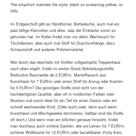
The shopfront matches the style: black on screaming yellow, no
frills.
Im Erdgeschoß gibt es Handtücher, Bettwäsche, auch mal ein
paar billige Klamotten und alles, was der Einkäufer sonst so
gefunden hat. Im Keller findet man vor allem Wachstuch für
Tischdecken, aber auch mal Stoff für Duschvorhänge, dazu
Schaumstoff und anderes Polstermaterial.
Wer durch das ebenfalls mit Stoffen vollgestopfte Treppenhaus
nach oben stapft, findet im ersten Stock Bekleidungsstoffe.
Bedruckte Baumwolle ab 2 EUR/m, Mantelflausch aus
Kunstfaser für 7 EUR/m oder einen Stoff für Anzug oder Kostüm
für 5 EUR/m? Die günstigen Stoffe sind nicht von der
hochwertigsten Qualität, aber oft in modischen Farben oder
Mustern und somit ideal für ein Teil für einen Saison oder ein
schnell wachsendes Kind. (Oder auch zwei, denn auch wenn
Kunstfaser und Mischgewebe dominieren, haltbar sind die Stoffe
oft doch.) Und wenn man ein bißchen genauer hinsieht, findet
man durchaus auch schöne Sachen, wie uni-Leinen für 7 EUR/m,
schöner Wollboucle für 12 EUR/m oder bezahlbares Vichy-Karo