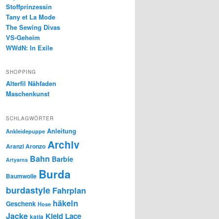
Stoffprinzessin
Tany et La Mode
The Sewing Divas
VS-Geheim
WWdN: In Exile
SHOPPING
Alterfil Nähfaden
Maschenkunst
SCHLAGWÖRTER
Anleitung
Ankleidepuppe
Archiv
Aranzi Aronzo
Bahn
Barbie
Artyarns
Burda
Baumwolle
burdastyle
Fahrplan
häkeln
Geschenk
Hose
Jacke
Kleid
Lace
katia