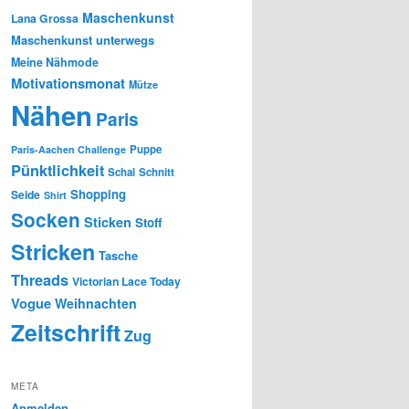
Maschenkunst
Lana Grossa
Maschenkunst unterwegs
Meine Nähmode
Motivationsmonat
Mütze
Nähen
Paris
Puppe
Paris-Aachen Challenge
Pünktlichkeit
Schal
Schnitt
Shopping
Seide
Shirt
Socken
Sticken
Stoff
Stricken
Tasche
Threads
Victorian Lace Today
Vogue
Weihnachten
Zeitschrift
Zug
META
Anmelden