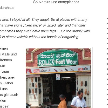
Souvernirs und ortstypisches
durchaus.
ia aren’t stupid at all. They adapt. So at places with many
hat have signs „fixed price“ or „fixed rate“ and that offer
Sometimes they even have price tags… So the supply with
t is often available without the hassle of bargaining.
ernen
g Malls und
 kennen.
gute
ch zum
rken, aber
n. Dabei
i uns
s gibt auch
llen
ist ein