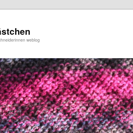
ästchen
chneiderinnen weblog