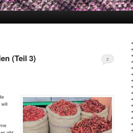
en (Teil 3)
2
die
will
ohne
es gibt