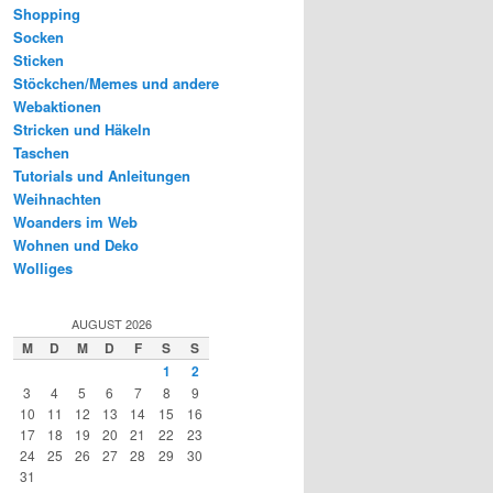
Shopping
Socken
Sticken
Stöckchen/Memes und andere
Webaktionen
Stricken und Häkeln
Taschen
Tutorials und Anleitungen
Weihnachten
Woanders im Web
Wohnen und Deko
Wolliges
AUGUST 2026
M
D
M
D
F
S
S
1
2
3
4
5
6
7
8
9
10
11
12
13
14
15
16
17
18
19
20
21
22
23
24
25
26
27
28
29
30
31