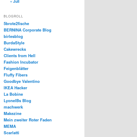
« Juli
BLOGROLL
5brote2fische
BERNINA Corporate Blog
birlesblog
BurdaStyle
Cakewrecks
Clients from Hell
Fashion Incubator
Feigenblätter
Fluffy Fibers
Goodbye Valentino
IKEA Hacker
La Bobine
LyonelBs Blog
machwerk
Makezine
Mein zweiter Roter Faden
MEMA
Scarlatti