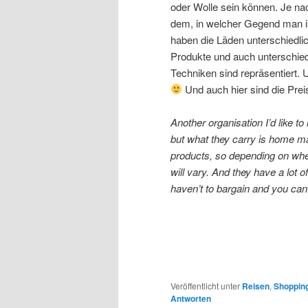
oder Wolle sein können. Je na
dem, in welcher Gegend man i
haben die Läden unterschiedli
Produkte und auch unterschied
Techniken sind repräsentiert. 
Und auch hier sind die Prei
Another organisation I’d like 
but what they carry is home ma
products, so depending on wher
will vary. And they have a lot 
haven’t to bargain and you can’
Veröffentlicht unter
Reisen
,
Shoppin
Antworten