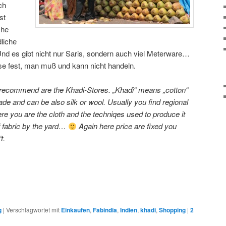
ch
st
che
liche
Und es gibt nicht nur Saris, sondern auch viel Meterware…
se fest, man muß und kann nicht handeln.
to recommend are the Khadi-Stores. „Khadi“ means „cotton“
de and can be also silk or wool. Usually you find regional
e you are the cloth and the techniqes used to produce it
of fabric by the yard…
Again here price are fixed you
t.
g
|
Verschlagwortet mit
Einkaufen
,
Fabindia
,
Indien
,
khadi
,
Shopping
|
2