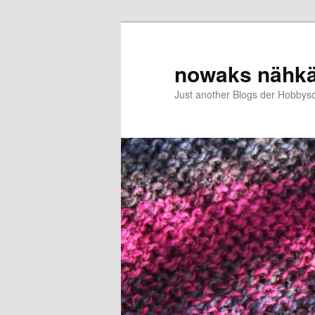
Zum
Zum
primären
sekundären
Inhalt
Inhalt
nowaks nähk
springen
springen
Just another Blogs der Hobbys