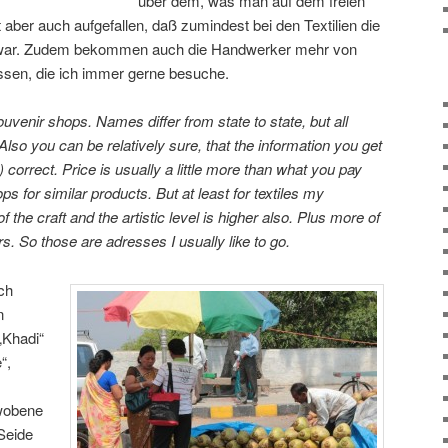
über dem, was man auf dem freien
 aber auch aufgefallen, daß zumindest bei den Textilien die
r war. Zudem bekommen auch die Handwerker mehr von
ssen, die ich immer gerne besuche.
ouvenir shops. Names differ from state to state, but all
 Also you can be relatively sure, that the information you get
 correct. Price is usually a little more than what you pay
ps for similar products. But at least for textiles my
of the craft and the artistic level is higher also. Plus more of
rs. So those are adresses I usually like to go.
ich
n
„Khadi“
“,
wobene
 Seide