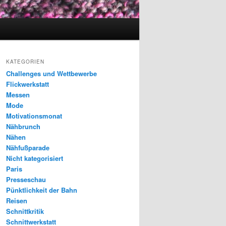
KATEGORIEN
Challenges und Wettbewerbe
Flickwerkstatt
Messen
Mode
Motivationsmonat
Nähbrunch
Nähen
Nähfußparade
Nicht kategorisiert
Paris
Presseschau
Pünktlichkeit der Bahn
Reisen
Schnittkritik
Schnittwerkstatt