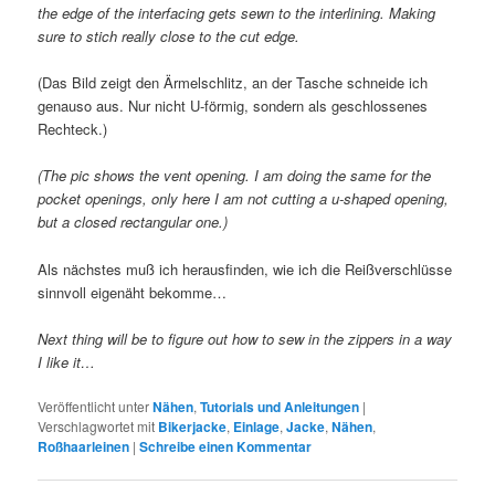
the edge of the interfacing gets sewn to the interlining. Making
sure to stich really close to the cut edge.
(Das Bild zeigt den Ärmelschlitz, an der Tasche schneide ich
genauso aus. Nur nicht U-förmig, sondern als geschlossenes
Rechteck.)
(The pic shows the vent opening. I am doing the same for the
pocket openings, only here I am not cutting a u-shaped opening,
but a closed rectangular one.)
Als nächstes muß ich herausfinden, wie ich die Reißverschlüsse
sinnvoll eigenäht bekomme…
Next thing will be to figure out how to sew in the zippers in a way
I like it…
Veröffentlicht unter
Nähen
,
Tutorials und Anleitungen
|
Verschlagwortet mit
Bikerjacke
,
Einlage
,
Jacke
,
Nähen
,
Roßhaarleinen
|
Schreibe einen Kommentar