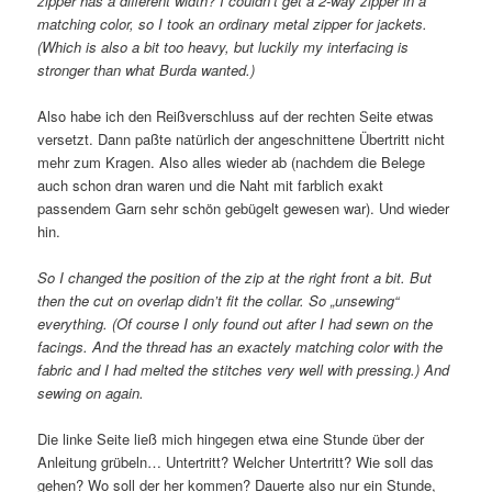
zipper has a different width? I couldn’t get a 2-way zipper in a
matching color, so I took an ordinary metal zipper for jackets.
(Which is also a bit too heavy, but luckily my interfacing is
stronger than what Burda wanted.)
Also habe ich den Reißverschluss auf der rechten Seite etwas
versetzt. Dann paßte natürlich der angeschnittene Übertritt nicht
mehr zum Kragen. Also alles wieder ab (nachdem die Belege
auch schon dran waren und die Naht mit farblich exakt
passendem Garn sehr schön gebügelt gewesen war). Und wieder
hin.
So I changed the position of the zip at the right front a bit. But
then the cut on overlap didn’t fit the collar. So „unsewing“
everything. (Of course I only found out after I had sewn on the
facings. And the thread has an exactely matching color with the
fabric and I had melted the stitches very well with pressing.) And
sewing on again.
Die linke Seite ließ mich hingegen etwa eine Stunde über der
Anleitung grübeln… Untertritt? Welcher Untertritt? Wie soll das
gehen? Wo soll der her kommen? Dauerte also nur ein Stunde,