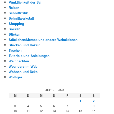
Pünktlichkeit der Bahn
Reisen
Schnittkritik
Schnittwerkstatt
Shopping
Socken
Sticken
Stöckchen/Memes und andere Webaktionen
Stricken und Häkeln
Taschen
Tutorials und Anleitungen
Weihnachten
Woanders im Web
Wohnen und Deko
Wolliges
AUGUST 2026
M
D
M
D
F
S
S
1
2
3
4
5
6
7
8
9
10
11
12
13
14
15
16