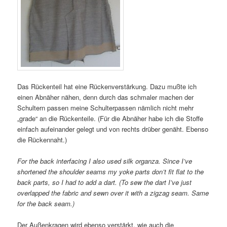
Das Rückenteil hat eine Rückenverstärkung. Dazu mußte ich
einen Abnäher nähen, denn durch das schmaler machen der
Schultern passen meine Schulterpassen nämlich nicht mehr
„grade“ an die Rückenteile. (Für die Abnäher habe ich die Stoffe
einfach aufeinander gelegt und von rechts drüber genäht. Ebenso
die Rückennaht.)
For the back interfacing I also used silk organza. Since I’ve
shortened the shoulder seams my yoke parts don’t fit flat to the
back parts, so I had to add a dart. (To sew the dart I’ve just
overlapped the fabric and sewn over it with a zigzag seam. Same
for the back seam.)
Der Außenkragen wird ebenso verstärkt, wie auch die