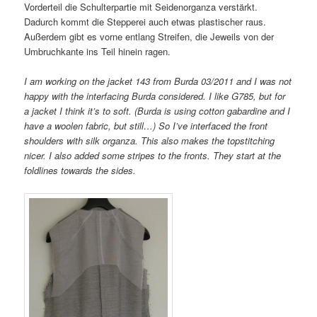
Vorderteil die Schulterpartie mit Seidenorganza verstärkt.
Dadurch kommt die Stepperei auch etwas plastischer raus.
Außerdem gibt es vorne entlang Streifen, die Jeweils von der
Umbruchkante ins Teil hinein ragen.
I am working on the jacket 143 from Burda 03/2011 and I was not
happy with the interfacing Burda considered. I like G785, but for
a jacket I think it’s to soft. (Burda is using cotton gabardine and I
have a woolen fabric, but still…) So I’ve interfaced the front
shoulders with silk organza. This also makes the topstitching
nicer. I also added some stripes to the fronts. They start at the
foldlines towards the sides.