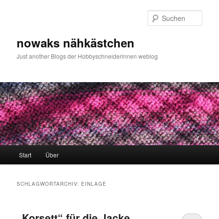
Zum
Zum
primären
sekundären
Such
Inhalt
Inhalt
springen
springen
nowaks nähkästchen
Just another Blogs der Hobbyschneiderinnen weblog
Hauptmenü
Start
Über
SCHLAGWORTARCHIV:
EINLAGE
„Korsett“ für die Jacke