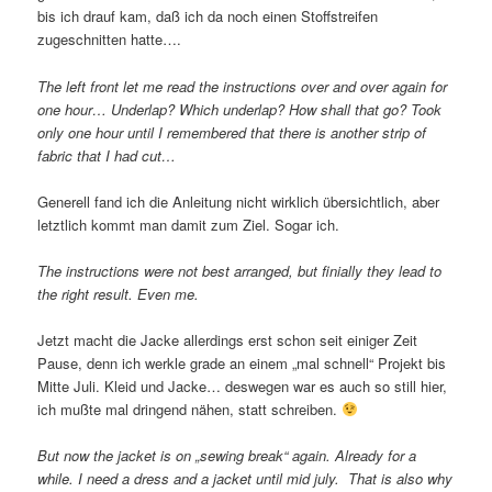
bis ich drauf kam, daß ich da noch einen Stoffstreifen
zugeschnitten hatte….
The left front let me read the instructions over and over again for
one hour… Underlap? Which underlap? How shall that go? Took
only one hour until I remembered that there is another strip of
fabric that I had cut…
Generell fand ich die Anleitung nicht wirklich übersichtlich, aber
letztlich kommt man damit zum Ziel. Sogar ich.
The instructions were not best arranged, but finially they lead to
the right result. Even me.
Jetzt macht die Jacke allerdings erst schon seit einiger Zeit
Pause, denn ich werkle grade an einem „mal schnell“ Projekt bis
Mitte Juli. Kleid und Jacke… deswegen war es auch so still hier,
ich mußte mal dringend nähen, statt schreiben.
But now the jacket is on „sewing break“ again. Already for a
while. I need a dress and a jacket until mid july. That is also why