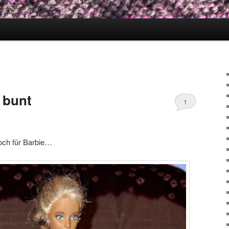
 bunt
1
noch für Barbie…