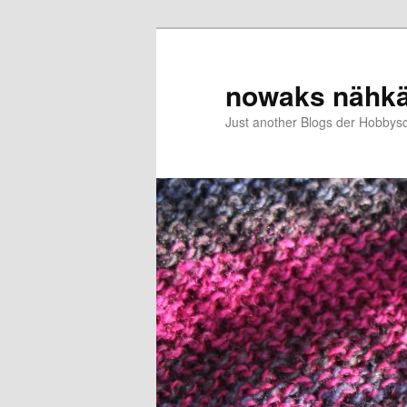
Zum
Zum
primären
sekundären
Inhalt
Inhalt
nowaks nähk
springen
springen
Just another Blogs der Hobbys