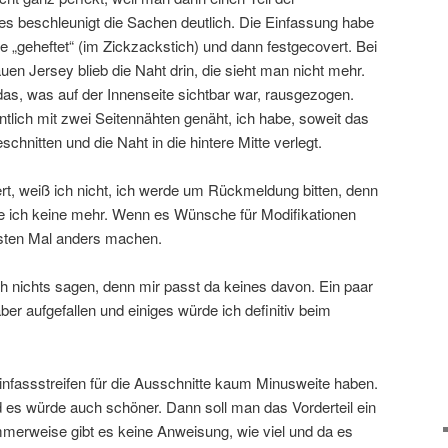
es beschleunigt die Sachen deutlich. Die Einfassung habe
 „geheftet“ (im Zickzackstich) und dann festgecovert. Bei
uen Jersey blieb die Naht drin, die sieht man nicht mehr.
s, was auf der Innenseite sichtbar war, rausgezogen.
tlich mit zwei Seitennähten genäht, ich habe, soweit das
schnitten und die Naht in die hintere Mitte verlegt.
ert, weiß ich nicht, ich werde um Rückmeldung bitten, denn
ähe ich keine mehr. Wenn es Wünsche für Modifikationen
sten Mal anders machen.
h nichts sagen, denn mir passt da keines davon. Ein paar
r aufgefallen und einiges würde ich definitiv beim
Einfassstreifen für die Ausschnitte kaum Minusweite haben.
d es würde auch schöner. Dann soll man das Vorderteil ein
mmerweise gibt es keine Anweisung, wie viel und da es