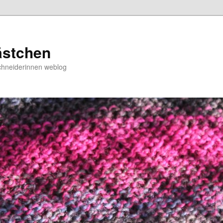
ästchen
chneiderinnen weblog