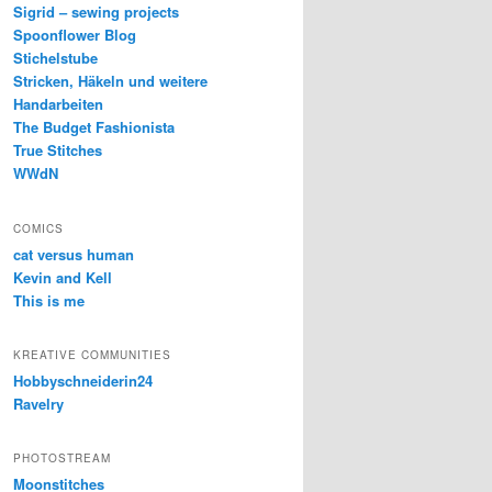
Sigrid – sewing projects
Spoonflower Blog
Stichelstube
Stricken, Häkeln und weitere
Handarbeiten
The Budget Fashionista
True Stitches
WWdN
COMICS
cat versus human
Kevin and Kell
This is me
KREATIVE COMMUNITIES
Hobbyschneiderin24
Ravelry
PHOTOSTREAM
Moonstitches