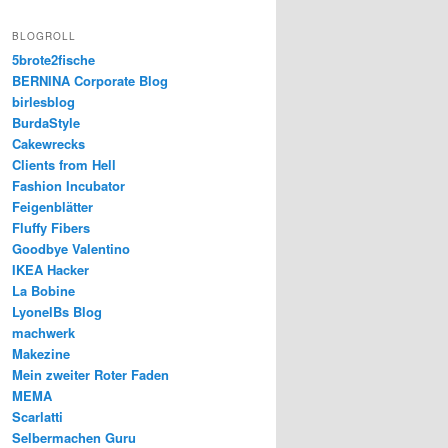
BLOGROLL
5brote2fische
BERNINA Corporate Blog
birlesblog
BurdaStyle
Cakewrecks
Clients from Hell
Fashion Incubator
Feigenblätter
Fluffy Fibers
Goodbye Valentino
IKEA Hacker
La Bobine
LyonelBs Blog
machwerk
Makezine
Mein zweiter Roter Faden
MEMA
Scarlatti
Selbermachen Guru