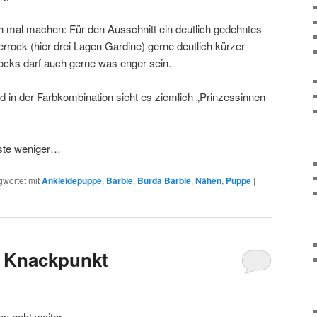
ch mal machen: Für den Ausschnitt ein deutlich gedehntes
ock (hier drei Lagen Gardine) gerne deutlich kürzer
rocks darf auch gerne was enger sein.
nd in der Farbkombination sieht es ziemlich „Prinzessinnen-
iste weniger…
gwortet mit
Ankleidepuppe
,
Barbie
,
Burda Barbie
,
Nähen
,
Puppe
|
n Knackpunkt
 geht weiter.