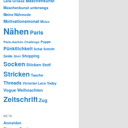
Maschenkunst
Lana Grossa
Maschenkunst unterwegs
Meine Nähmode
Motivationsmonat
Mütze
Nähen
Paris
Puppe
Paris-Aachen Challenge
Pünktlichkeit
Schal
Schnitt
Shopping
Seide
Shirt
Socken
Sticken
Stoff
Stricken
Tasche
Threads
Victorian Lace Today
Vogue
Weihnachten
Zeitschrift
Zug
META
Anmelden