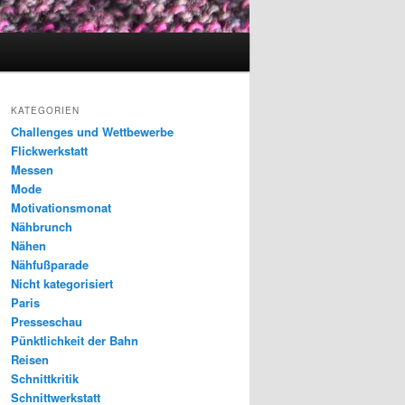
KATEGORIEN
Challenges und Wettbewerbe
Flickwerkstatt
Messen
Mode
Motivationsmonat
Nähbrunch
Nähen
Nähfußparade
Nicht kategorisiert
Paris
Presseschau
Pünktlichkeit der Bahn
Reisen
Schnittkritik
Schnittwerkstatt