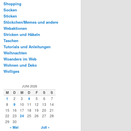
Shopping
Socken
Sticken
Stöckchen/Memes und andere
Webaktionen
Stricken und Häkeln
Taschen
Tutorials und Anleitungen
Weihnachten
Woanders im Web
Wohnen und Deko
Wolliges
JUNI 2026
M
D
M
D
F
S
S
1
2
3
4
5
6
7
8
9
10
11
12
13
14
15
16
17
18
19
20
21
22
23
24
25
26
27
28
29
30
« Mai
Juli »