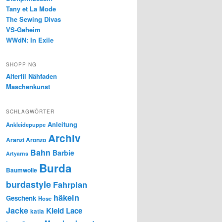
Tany et La Mode
The Sewing Divas
VS-Geheim
WWdN: In Exile
SHOPPING
Alterfil Nähfaden
Maschenkunst
SCHLAGWÖRTER
Anleitung
Ankleidepuppe
Archiv
Aranzi Aronzo
Bahn
Barbie
Artyarns
Burda
Baumwolle
burdastyle
Fahrplan
häkeln
Geschenk
Hose
Jacke
Kleid
Lace
katia