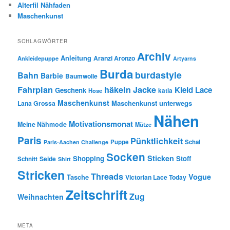
Alterfil Nähfaden
Maschenkunst
SCHLAGWÖRTER
Archiv
Anleitung
Aranzi Aronzo
Ankleidepuppe
Artyarns
Burda
burdastyle
Bahn
Barbie
Baumwolle
Fahrplan
häkeln
Jacke
Kleid
Lace
Geschenk
Hose
katia
Maschenkunst
Maschenkunst unterwegs
Lana Grossa
Nähen
Motivationsmonat
Meine Nähmode
Mütze
Paris
Pünktlichkeit
Puppe
Schal
Paris-Aachen Challenge
Socken
Sticken
Shopping
Stoff
Seide
Schnitt
Shirt
Stricken
Threads
Vogue
Tasche
Victorian Lace Today
Zeitschrift
Zug
Weihnachten
META