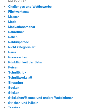
KATEGORIEN
Challenges und Wettbewerbe
Flickwerkstatt
Messen
Mode
Motivationsmonat
Nähbrunch
Nähen
Nähfußparade
Nicht kategorisiert
Paris
Presseschau
Pünktlichkeit der Bahn
Reisen
Schnittkritik
Schnittwerkstatt
Shopping
Socken
Sticken
Stöckchen/Memes und andere Webaktionen
Stricken und Häkeln
Taschen