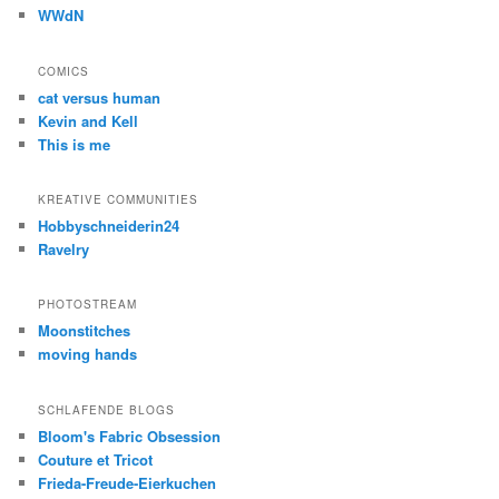
WWdN
COMICS
cat versus human
Kevin and Kell
This is me
KREATIVE COMMUNITIES
Hobbyschneiderin24
Ravelry
PHOTOSTREAM
Moonstitches
moving hands
SCHLAFENDE BLOGS
Bloom's Fabric Obsession
Couture et Tricot
Frieda-Freude-Eierkuchen