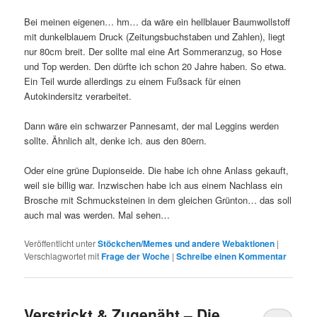
Bei meinen eigenen… hm… da wäre ein hellblauer Baumwollstoff
mit dunkelblauem Druck (Zeitungsbuchstaben und Zahlen), liegt
nur 80cm breit. Der sollte mal eine Art Sommeranzug, so Hose
und Top werden. Den dürfte ich schon 20 Jahre haben. So etwa.
Ein Teil wurde allerdings zu einem Fußsack für einen
Autokindersitz verarbeitet.
Dann wäre ein schwarzer Pannesamt, der mal Leggins werden
sollte. Ähnlich alt, denke ich. aus den 80ern.
Oder eine grüne Dupionseide. Die habe ich ohne Anlass gekauft,
weil sie billig war. Inzwischen habe ich aus einem Nachlass ein
Brosche mit Schmucksteinen in dem gleichen Grünton… das soll
auch mal was werden. Mal sehen…
Veröffentlicht unter
Stöckchen/Memes und andere Webaktionen
|
Verschlagwortet mit
Frage der Woche
|
Schreibe einen Kommentar
Verstrickt & Zugenäht – Die