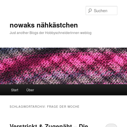
Zum
Zum
primären
sekundären
Such
Inhalt
Inhalt
springen
springen
nowaks nähkästchen
Just another Blogs der Hobbyschneiderinnen weblog
Hauptmenü
Start
Über
SCHLAGWORTARCHIV:
FRAGE DER WOCHE
Verstrickt & Zugenäht – Die