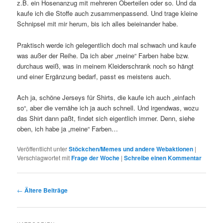
z.B. ein Hosenanzug mit mehreren Oberteilen oder so. Und da
kaufe ich die Stoffe auch zusammenpassend. Und trage kleine
Schnipsel mit mir herum, bis ich alles beieinander habe.
Praktisch werde ich gelegentlich doch mal schwach und kaufe
was außer der Reihe. Da ich aber „meine“ Farben habe bzw.
durchaus weiß, was in meinem Kleiderschrank noch so hängt
und einer Ergänzung bedarf, passt es meistens auch.
Ach ja, schöne Jerseys für Shirts, die kaufe ich auch „einfach
so“, aber die vernähe ich ja auch schnell. Und irgendwas, wozu
das Shirt dann paßt, findet sich eigentlich immer. Denn, siehe
oben, ich habe ja „meine“ Farben…
Veröffentlicht unter
Stöckchen/Memes und andere Webaktionen
|
Verschlagwortet mit
Frage der Woche
|
Schreibe einen Kommentar
Beitragsnavigation
←
Ältere Beiträge