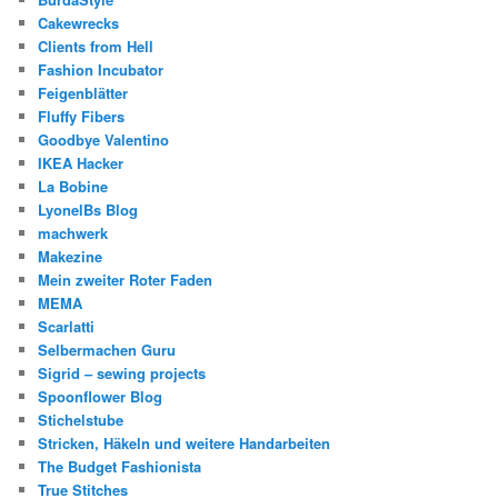
Cakewrecks
Clients from Hell
Fashion Incubator
Feigenblätter
Fluffy Fibers
Goodbye Valentino
IKEA Hacker
La Bobine
LyonelBs Blog
machwerk
Makezine
Mein zweiter Roter Faden
MEMA
Scarlatti
Selbermachen Guru
Sigrid – sewing projects
Spoonflower Blog
Stichelstube
Stricken, Häkeln und weitere Handarbeiten
The Budget Fashionista
True Stitches