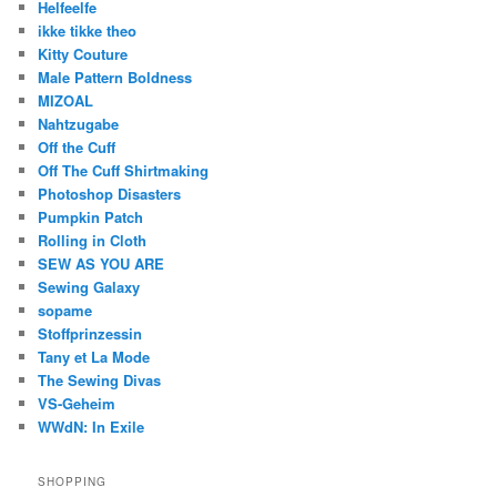
Helfeelfe
ikke tikke theo
Kitty Couture
Male Pattern Boldness
MIZOAL
Nahtzugabe
Off the Cuff
Off The Cuff Shirtmaking
Photoshop Disasters
Pumpkin Patch
Rolling in Cloth
SEW AS YOU ARE
Sewing Galaxy
sopame
Stoffprinzessin
Tany et La Mode
The Sewing Divas
VS-Geheim
WWdN: In Exile
SHOPPING