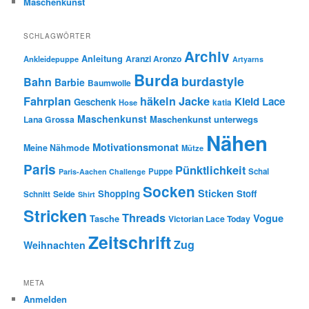
Maschenkunst
SCHLAGWÖRTER
Archiv
Anleitung
Aranzi Aronzo
Ankleidepuppe
Artyarns
Burda
burdastyle
Bahn
Barbie
Baumwolle
Fahrplan
häkeln
Jacke
Kleid
Lace
Geschenk
Hose
katia
Maschenkunst
Maschenkunst unterwegs
Lana Grossa
Nähen
Motivationsmonat
Meine Nähmode
Mütze
Paris
Pünktlichkeit
Puppe
Schal
Paris-Aachen Challenge
Socken
Sticken
Shopping
Stoff
Seide
Schnitt
Shirt
Stricken
Threads
Vogue
Tasche
Victorian Lace Today
Zeitschrift
Zug
Weihnachten
META
Anmelden