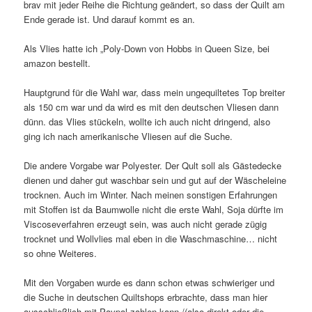
brav mit jeder Reihe die Richtung geändert, so dass der Quilt am
Ende gerade ist. Und darauf kommt es an.
Als Vlies hatte ich „Poly-Down von Hobbs in Queen Size, bei
amazon bestellt.
Hauptgrund für die Wahl war, dass mein ungequiltetes Top breiter
als 150 cm war und da wird es mit den deutschen Vliesen dann
dünn. das Vlies stückeln, wollte ich auch nicht dringend, also
ging ich nach amerikanische Vliesen auf die Suche.
Die andere Vorgabe war Polyester. Der Qult soll als Gästedecke
dienen und daher gut waschbar sein und gut auf der Wäscheleine
trocknen. Auch im Winter. Nach meinen sonstigen Erfahrungen
mit Stoffen ist da Baumwolle nicht die erste Wahl, Soja dürfte im
Viscoseverfahren erzeugt sein, was auch nicht gerade zügig
trocknet und Wollvlies mal eben in die Waschmaschine… nicht
so ohne Weiteres.
Mit den Vorgaben wurde es dann schon etwas schwieriger und
die Suche in deutschen Quiltshops erbrachte, dass man hier
ausschließlich mit Paypal zahlen kann /(also direkt oder die