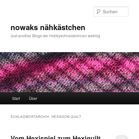
Zum
Zum
primären
sekundären
Such
Inhalt
Inhalt
springen
springen
nowaks nähkästchen
Just another Blogs der Hobbyschneiderinnen weblog
Hauptmenü
Start
Über
SCHLAGWORTARCHIV:
HEXAGON-QUILT
Vom Hexispiel zum Hexiquilt