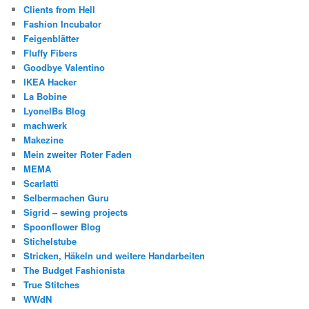
Clients from Hell
Fashion Incubator
Feigenblätter
Fluffy Fibers
Goodbye Valentino
IKEA Hacker
La Bobine
LyonelBs Blog
machwerk
Makezine
Mein zweiter Roter Faden
MEMA
Scarlatti
Selbermachen Guru
Sigrid – sewing projects
Spoonflower Blog
Stichelstube
Stricken, Häkeln und weitere Handarbeiten
The Budget Fashionista
True Stitches
WWdN