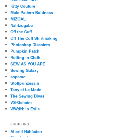
Kitty Couture
Male Pattern Boldness
MIZOAL
Nahtzugabe
Off the Cuff
Off The Cuff Shirtmaking
Photoshop Disasters
Pumpkin Patch
Rolling in Cloth
SEW AS YOU ARE
Sewing Galaxy
sopame
Stoffprinzessin
Tany et La Mode
The Sewing Divas
VS-Geheim
WWdN: In Exile
SHOPPING
Alterfil Nähfaden