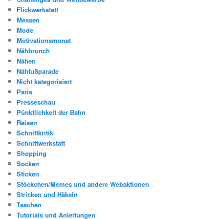
Flickwerkstatt
Messen
Mode
Motivationsmonat
Nähbrunch
Nähen
Nähfußparade
Nicht kategorisiert
Paris
Presseschau
Pünktlichkeit der Bahn
Reisen
Schnittkritik
Schnittwerkstatt
Shopping
Socken
Sticken
Stöckchen/Memes und andere Webaktionen
Stricken und Häkeln
Taschen
Tutorials und Anleitungen