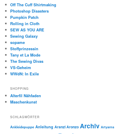
Off The Cuff Shirtmaking
Photoshop Disasters
Pumpkin Patch
Rolling in Cloth
SEW AS YOU ARE
Sewing Galaxy
sopame
Stoffprinzessin
Tany et La Mode
The Sewing Divas
VS-Geheim
WWdN: In Exile
SHOPPING
Alterfil Nähfaden
Maschenkunst
SCHLAGWÖRTER
Archiv
Anleitung
Aranzi Aronzo
Ankleidepuppe
Artyarns