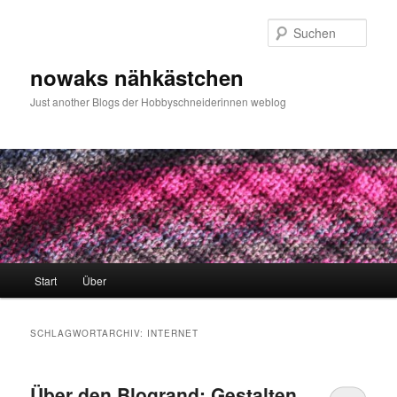
Zum
Zum
primären
sekundären
Such
Inhalt
Inhalt
springen
springen
nowaks nähkästchen
Just another Blogs der Hobbyschneiderinnen weblog
Hauptmenü
Start
Über
SCHLAGWORTARCHIV:
INTERNET
Über den Blogrand: Gestalten