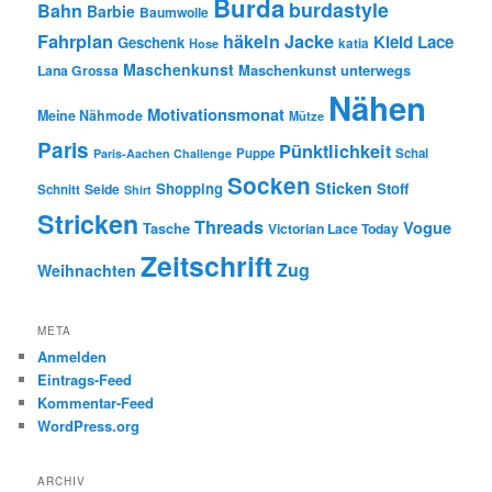
Burda
burdastyle
Bahn
Barbie
Baumwolle
Fahrplan
häkeln
Jacke
Kleid
Lace
Geschenk
Hose
katia
Maschenkunst
Maschenkunst unterwegs
Lana Grossa
Nähen
Motivationsmonat
Meine Nähmode
Mütze
Paris
Pünktlichkeit
Puppe
Schal
Paris-Aachen Challenge
Socken
Sticken
Shopping
Stoff
Seide
Schnitt
Shirt
Stricken
Threads
Vogue
Tasche
Victorian Lace Today
Zeitschrift
Zug
Weihnachten
META
Anmelden
Eintrags-Feed
Kommentar-Feed
WordPress.org
ARCHIV