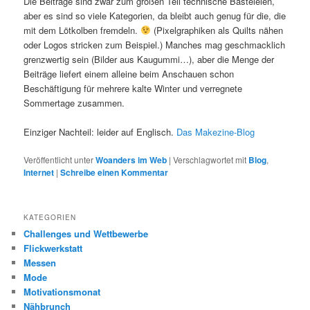
Die Beiträge sind zwar zum großen Teil technische Basteleien,
aber es sind so viele Kategorien, da bleibt auch genug für die, die
mit dem Lötkolben fremdeln.
(Pixelgraphiken als Quilts nähen
oder Logos stricken zum Beispiel.) Manches mag geschmacklich
grenzwertig sein (Bilder aus Kaugummi…), aber die Menge der
Beiträge liefert einem alleine beim Anschauen schon
Beschäftigung für mehrere kalte Winter und verregnete
Sommertage zusammen.
Einziger Nachteil: leider auf Englisch.
Das Makezine-Blog
Veröffentlicht unter
Woanders im Web
|
Verschlagwortet mit
Blog
,
Internet
|
Schreibe einen Kommentar
KATEGORIEN
Challenges und Wettbewerbe
Flickwerkstatt
Messen
Mode
Motivationsmonat
Nähbrunch