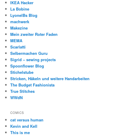
IKEA Hacker
La Bobine
LyonelBs Blog
machwerk
Makezine
Mein zweiter Roter Faden
MEMA
Scarlatti
Selbermachen Guru
Sigrid – sewing projects
Spoonflower Blog
Stichelstube
Stricken, Häkeln und weitere Handarbeiten
The Budget Fashionista
True Stitches
WWdN
COMICS
cat versus human
Kevin and Kell
This is me