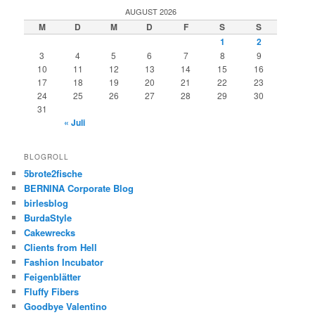
AUGUST 2026
M
D
M
D
F
S
S
1
2
3
4
5
6
7
8
9
10
11
12
13
14
15
16
17
18
19
20
21
22
23
24
25
26
27
28
29
30
31
« Juli
BLOGROLL
5brote2fische
BERNINA Corporate Blog
birlesblog
BurdaStyle
Cakewrecks
Clients from Hell
Fashion Incubator
Feigenblätter
Fluffy Fibers
Goodbye Valentino