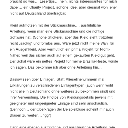
braucht so was… Lesertips… nein, nichts interessantes für mich
dabei… ein Charity Project, schöne Idee, aber diesmal wohl eher
nicht auf Deutschland übertragbar.
Kleid aufmotzen mit der Stickmaschine…. ausführliche
Anleitung, wenn man eine Stickmaschine und die richtige
Software hat. (Schöne Stickerei, aber das Kleid sieht trotzdem
recht „sackig“ und formlos aus. Wäre jetzt nicht meine Wahl für
ein Ausgehkleid. Aber vermutlich ein prima Projekt für Nicht-
Näher, weil das sicher auch auf einem gekauften Kleid gut geht.
Der Schal wäre ein nettes Projekt für meine Brazilia-Reste, würde
ich sagen. Das bekomme ich aber ohne Anleitung hin…
Basiswissen über Einlagen. Statt Vlieselinenummern mal
Erklärungen zu verschiedenen Einlagentypen (auch wenn wohl
nicht alle in Deutschland ohne weiteres zu bekommen sind) und
ihrer Verwendung. Die Photos von Kleidungsdetails jeweils mit
geeigneter und ungeeigneter Einlage sind sehr anschaulich.
(Dennoch… der Oberkragen der Beispielbluse scheint mir auch
Blasen zu werfen… *gg*)
Dann eine ebenso ausführliche und anschauliche Anleitung, wie