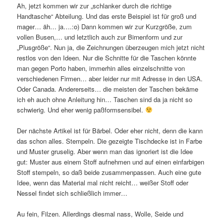
Ah, jetzt kommen wir zur „schlanker durch die richtige
Handtasche“ Abteilung. Und das erste Beispiel ist für groß und
mager… äh… ja….:o) Dann kommen wir zur Kurzgröße, zum
vollen Busen,… und letztlich auch zur Birnenform und zur
„Plusgröße“. Nun ja, die Zeichnungen überzeugen mich jetzt nicht
restlos von den Ideen. Nur die Schnitte für die Taschen könnte
man gegen Porto haben, immerhin alles einzelschnitte von
verschiedenen Firmen… aber leider nur mit Adresse in den USA.
Oder Canada. Andererseits… die meisten der Taschen bekäme
ich eh auch ohne Anleitung hin… Taschen sind da ja nicht so
schwierig. Und eher wenig paßformsensibel.
Der nächste Artikel ist für Bärbel. Oder eher nicht, denn die kann
das schon alles. Stempeln. Die gezeigte Tischdecke ist in Farbe
und Muster gruselig. Aber wenn man das ignoriert ist die Idee
gut: Muster aus einem Stoff aufnehmen und auf einen einfarbigen
Stoff stempeln, so daß beide zusammenpassen. Auch eine gute
Idee, wenn das Material mal nicht reicht… weißer Stoff oder
Nessel findet sich schließlich immer…
Au fein, Filzen. Allerdings diesmal nass, Wolle, Seide und