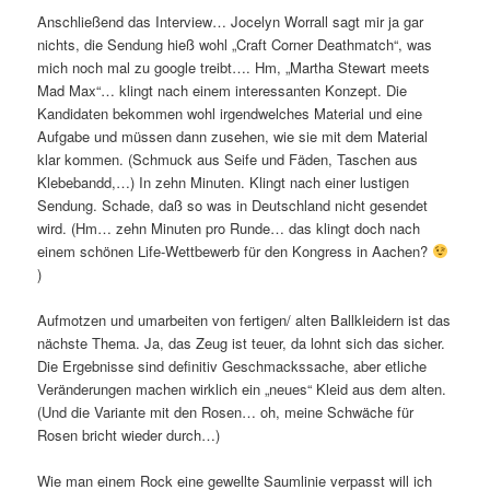
Anschließend das Interview… Jocelyn Worrall sagt mir ja gar
nichts, die Sendung hieß wohl „Craft Corner Deathmatch“, was
mich noch mal zu google treibt…. Hm, „Martha Stewart meets
Mad Max“… klingt nach einem interessanten Konzept. Die
Kandidaten bekommen wohl irgendwelches Material und eine
Aufgabe und müssen dann zusehen, wie sie mit dem Material
klar kommen. (Schmuck aus Seife und Fäden, Taschen aus
Klebebandd,…) In zehn Minuten. Klingt nach einer lustigen
Sendung. Schade, daß so was in Deutschland nicht gesendet
wird. (Hm… zehn Minuten pro Runde… das klingt doch nach
einem schönen Life-Wettbewerb für den Kongress in Aachen?
)
Aufmotzen und umarbeiten von fertigen/ alten Ballkleidern ist das
nächste Thema. Ja, das Zeug ist teuer, da lohnt sich das sicher.
Die Ergebnisse sind definitiv Geschmackssache, aber etliche
Veränderungen machen wirklich ein „neues“ Kleid aus dem alten.
(Und die Variante mit den Rosen… oh, meine Schwäche für
Rosen bricht wieder durch…)
Wie man einem Rock eine gewellte Saumlinie verpasst will ich