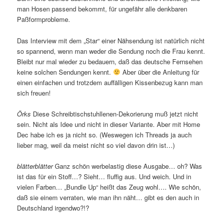
man Hosen passend bekommt, für ungefähr alle denkbaren
Paßformprobleme.
Das Interview mit dem „Star“ einer Nähsendung ist natürlich nicht
so spannend, wenn man weder die Sendung noch die Frau kennt.
Bleibt nur mal wieder zu bedauern, daß das deutsche Fernsehen
keine solchen Sendungen kennt.
Aber über die Anleitung für
einen einfachen und trotzdem auffälligen Kissenbezug kann man
sich freuen!
Örks
Diese Schreibtischstuhllenen-Dekorierung muß jetzt nicht
sein. Nicht als Idee und nicht in dieser Variante. Aber mit Home
Dec habe ich es ja nicht so. (Weswegen ich Threads ja auch
lieber mag, weil da meist nicht so viel davon drin ist…)
blätterblätter
Ganz schön werbelastig diese Ausgabe… oh? Was
ist das für ein Stoff…? Sieht… fluffig aus. Und weich. Und in
vielen Farben… „Bundle Up“ heißt das Zeug wohl…. Wie schön,
daß sie einem verraten, wie man ihn näht… gibt es den auch in
Deutschland irgendwo?!?