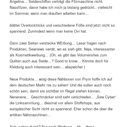
Angelina… Seidenchiffon verträgt die Filzmaschine nicht.
Nassfilzen, davor habe ich mich ja bislang gedrückt.. vielleicht
im Sommer, wenn man draußen arbeiten kann…
blätter
Overlocktricks und verschiedene Füße sind jetzt nicht so
spannend. Zumindest wenn man keine Ovi hat.
Dann zwei Seiten verstecke WErbung… Leser fragen nach
Produkten, Sewnews verrät, wo es sieh gibt. Naja, interessanter
als Kosmetikwerbung… (Oh, es gibt das Volumenvlies zum
Quilten auch aus Seide…? Good to know… Könnte doch für
Kleidung auch interessant sein…
abspeicher
)
Neue Produkte…
würg
diese Nähboxen von Prym hoffe ich auf
dem deutschen Markt nie zu sehen! Und die sollen auch noch
schön sein, damit sie sichtbar im Regal stehen können.
Nenenene… Geschmäcker sind sehr verschieden… „Sew Cyber“
die Linksammlung… diesmal vor allem Stoffshops, aus
europäischer Sicht nicht so spannend. Eher schon die über die
antiken Nähmaschinen…
Ach, schon durch? Nur noch Werbung… äh… diese