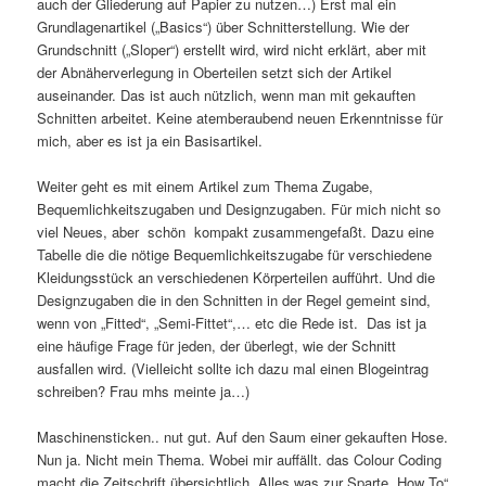
auch der Gliederung auf Papier zu nutzen…) Erst mal ein
Grundlagenartikel („Basics“) über Schnitterstellung. Wie der
Grundschnitt („Sloper“) erstellt wird, wird nicht erklärt, aber mit
der Abnäherverlegung in Oberteilen setzt sich der Artikel
auseinander. Das ist auch nützlich, wenn man mit gekauften
Schnitten arbeitet. Keine atemberaubend neuen Erkenntnisse für
mich, aber es ist ja ein Basisartikel.
Weiter geht es mit einem Artikel zum Thema Zugabe,
Bequemlichkeitszugaben und Designzugaben. Für mich nicht so
viel Neues, aber schön kompakt zusammengefaßt. Dazu eine
Tabelle die die nötige Bequemlichkeitszugabe für verschiedene
Kleidungsstück an verschiedenen Körperteilen aufführt. Und die
Designzugaben die in den Schnitten in der Regel gemeint sind,
wenn von „Fitted“, „Semi-Fittet“,… etc die Rede ist. Das ist ja
eine häufige Frage für jeden, der überlegt, wie der Schnitt
ausfallen wird. (Vielleicht sollte ich dazu mal einen Blogeintrag
schreiben? Frau mhs meinte ja…)
Maschinensticken.. nut gut. Auf den Saum einer gekauften Hose.
Nun ja. Nicht mein Thema. Wobei mir auffällt. das Colour Coding
macht die Zeitschrift übersichtlich. Alles was zur Sparte „How To“