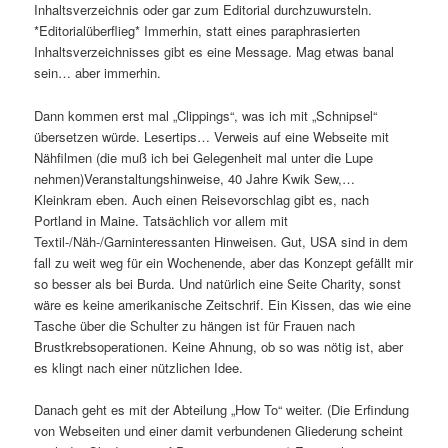
Inhaltsverzeichnis oder gar zum Editorial durchzuwursteln.
*Editorialüberflieg* Immerhin, statt eines paraphrasierten
Inhaltsverzeichnisses gibt es eine Message. Mag etwas banal
sein… aber immerhin.
Dann kommen erst mal „Clippings“, was ich mit „Schnipsel“
übersetzen würde. Lesertips… Verweis auf eine Webseite mit
Nähfilmen (die muß ich bei Gelegenheit mal unter die Lupe
nehmen)Veranstaltungshinweise, 40 Jahre Kwik Sew,…
Kleinkram eben. Auch einen Reisevorschlag gibt es, nach
Portland in Maine. Tatsächlich vor allem mit
Textil-/Näh-/Garninteressanten Hinweisen. Gut, USA sind in dem
fall zu weit weg für ein Wochenende, aber das Konzept gefällt mir
so besser als bei Burda. Und natürlich eine Seite Charity, sonst
wäre es keine amerikanische Zeitschrif. Ein Kissen, das wie eine
Tasche über die Schulter zu hängen ist für Frauen nach
Brustkrebsoperationen. Keine Ahnung, ob so was nötig ist, aber
es klingt nach einer nützlichen Idee.
Danach geht es mit der Abteilung „How To“ weiter. (Die Erfindung
von Webseiten und einer damit verbundenen Gliederung scheint