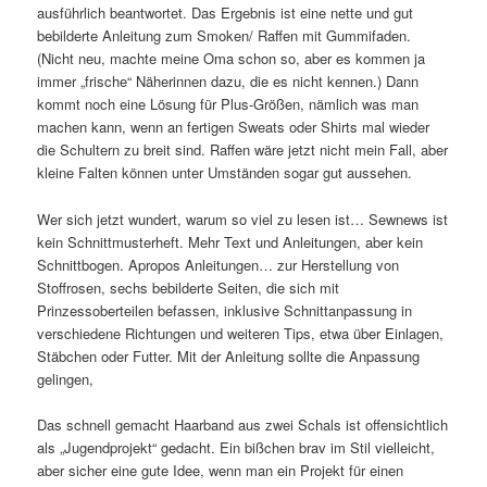
ausführlich beantwortet. Das Ergebnis ist eine nette und gut
bebilderte Anleitung zum Smoken/ Raffen mit Gummifaden.
(Nicht neu, machte meine Oma schon so, aber es kommen ja
immer „frische“ Näherinnen dazu, die es nicht kennen.) Dann
kommt noch eine Lösung für Plus-Größen, nämlich was man
machen kann, wenn an fertigen Sweats oder Shirts mal wieder
die Schultern zu breit sind. Raffen wäre jetzt nicht mein Fall, aber
kleine Falten können unter Umständen sogar gut aussehen.
Wer sich jetzt wundert, warum so viel zu lesen ist… Sewnews ist
kein Schnittmusterheft. Mehr Text und Anleitungen, aber kein
Schnittbogen. Apropos Anleitungen… zur Herstellung von
Stoffrosen, sechs bebilderte Seiten, die sich mit
Prinzessoberteilen befassen, inklusive Schnittanpassung in
verschiedene Richtungen und weiteren Tips, etwa über Einlagen,
Stäbchen oder Futter. Mit der Anleitung sollte die Anpassung
gelingen,
Das schnell gemacht Haarband aus zwei Schals ist offensichtlich
als „Jugendprojekt“ gedacht. Ein bißchen brav im Stil vielleicht,
aber sicher eine gute Idee, wenn man ein Projekt für einen