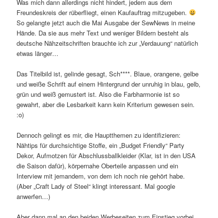
Was mich dann allerdings nicht hindert, jedem aus dem
Freundeskreis der rüberfliegt, einen Kaufauftrag mitzugeben.
So gelangte jetzt auch die Mai Ausgabe der SewNews in meine
Hände. Da sie aus mehr Text und weniger Bildern besteht als
deutsche Nähzeitschriften brauchte ich zur „Verdauung“ natürlich
etwas länger…
Das Titelbild ist, gelinde gesagt, Sch****. Blaue, orangene, gelbe
und weiße Schrift auf einem Hintergrund der unruhig in blau, gelb,
grün und weiß gemustert ist. Also die Farbharmonie ist so
gewahrt, aber die Lesbarkeit kann kein Kriterium gewesen sein.
:o)
Dennoch gelingt es mir, die Hauptthemen zu identifizieren:
Nähtips für durchsichtige Stoffe, ein „Budget Friendly“ Party
Dekor, Aufmotzen für Abschlussballkleider (Klar, ist in den USA
die Saison dafür), körpernahe Oberteile anpassen und ein
Interview mit jemandem, von dem ich noch nie gehört habe.
(Aber „Craft Lady of Steel“ klingt interessant. Mal google
anwerfen…)
Aber dann mal an den beiden Werbeseiten zum Einstieg vorbei