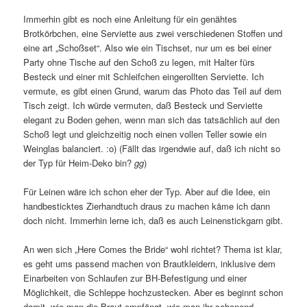
Immerhin gibt es noch eine Anleitung für ein genähtes
Brotkörbchen, eine Serviette aus zwei verschiedenen Stoffen und
eine art „Schoßset“. Also wie ein Tischset, nur um es bei einer
Party ohne Tische auf den Schoß zu legen, mit Halter fürs
Besteck und einer mit Schleifchen eingerollten Serviette. Ich
vermute, es gibt einen Grund, warum das Photo das Teil auf dem
Tisch zeigt. Ich würde vermuten, daß Besteck und Serviette
elegant zu Boden gehen, wenn man sich das tatsächlich auf den
Schoß legt und gleichzeitig noch einen vollen Teller sowie ein
Weinglas balanciert. :o) (Fällt das irgendwie auf, daß ich nicht so
der Typ für Heim-Deko bin?
gg
)
Für Leinen wäre ich schon eher der Typ. Aber auf die Idee, ein
handbesticktes Zierhandtuch draus zu machen käme ich dann
doch nicht. Immerhin lerne ich, daß es auch Leinenstickgarn gibt.
An wen sich „Here Comes the Bride“ wohl richtet? Thema ist klar,
es geht ums passend machen von Brautkleidern, inklusive dem
Einarbeiten von Schlaufen zur BH-Befestigung und einer
Möglichkeit, die Schleppe hochzustecken. Aber es beginnt schon
damit, wie man die Braut empfängt, wie man ihr schonend