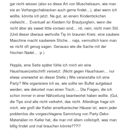
gar nicht wissen (also so diese Art von Muschelsaum, wie man
sie an Vorhangschabracken auch gerne findet…), aber wenn ich
wollte, könnte ich jetzt. Na gut, an einem Kinderröckchen
vielleicht… Eventuell an Kleidern für Brautjungfern, wenn die
nicht älter als sweet little sixteen sind… nö, nein, nicht mein Stil.
(Und dieser überaus wertvolle Tip im braunen Kreis: eine saubere
Maschine macht sauberere Stiche… naja, vermutlich kann man
es nicht oft genug sagen. Genauso wie die Sache mit der
frischen Nadel… :p )
Hoppla, eine Seite später fühle ich mich ein eine
Hausfrauenzeitschrift versetzt. (Nicht gegen Hausfrauen… nur
etwas unerwartet an dieser Stelle.) Wie veranstalte ich eine
Party? Wie organisiere ich es, wie sollte ien Buffet aufgebaut
werden, wie dekoriert man einen Tisch…. Die Fragen, die ich
schon immer in einer Nähzeitung beantwortet haben wollte. (Gut,
die Tips sind alle nicht verkehrt, das nicht. Allerdings frage ich
mich, wie groß der Keller amerikanischer Häuser ist, wenn jeder
problemlos die vorgeschlagene Sammlung von Party-Deko-
Materialien im Keller hat, die man mit allem vollstopft, was man
billig findet und mal brauchen könnte???!?