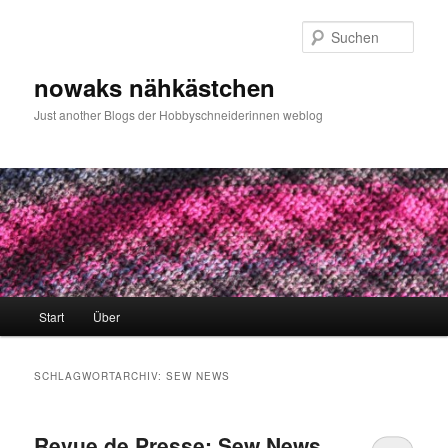
Zum
Zum
primären
sekundären
Such
Inhalt
Inhalt
springen
springen
nowaks nähkästchen
Just another Blogs der Hobbyschneiderinnen weblog
Hauptmenü
Start
Über
SCHLAGWORTARCHIV:
SEW NEWS
Revue de Presse: Sew News