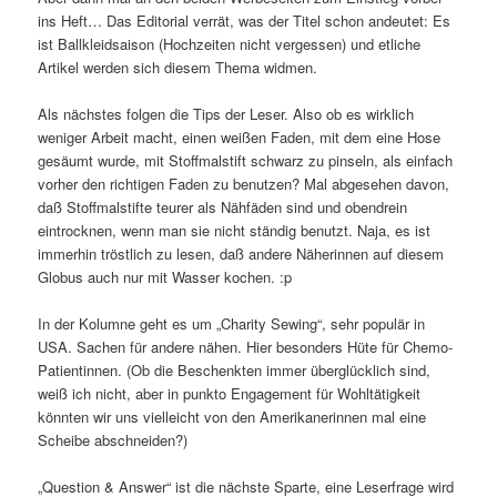
ins Heft… Das Editorial verrät, was der Titel schon andeutet: Es
ist Ballkleidsaison (Hochzeiten nicht vergessen) und etliche
Artikel werden sich diesem Thema widmen.
Als nächstes folgen die Tips der Leser. Also ob es wirklich
weniger Arbeit macht, einen weißen Faden, mit dem eine Hose
gesäumt wurde, mit Stoffmalstift schwarz zu pinseln, als einfach
vorher den richtigen Faden zu benutzen? Mal abgesehen davon,
daß Stoffmalstifte teurer als Nähfäden sind und obendrein
eintrocknen, wenn man sie nicht ständig benutzt. Naja, es ist
immerhin tröstlich zu lesen, daß andere Näherinnen auf diesem
Globus auch nur mit Wasser kochen. :p
In der Kolumne geht es um „Charity Sewing“, sehr populär in
USA. Sachen für andere nähen. Hier besonders Hüte für Chemo-
Patientinnen. (Ob die Beschenkten immer überglücklich sind,
weiß ich nicht, aber in punkto Engagement für Wohltätigkeit
könnten wir uns vielleicht von den Amerikanerinnen mal eine
Scheibe abschneiden?)
„Question & Answer“ ist die nächste Sparte, eine Leserfrage wird