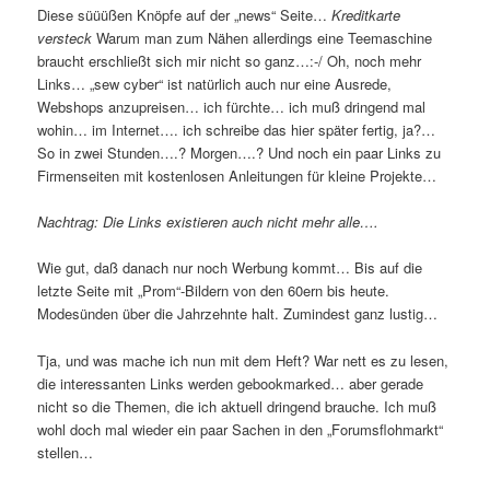
Diese süüüßen Knöpfe auf der „news“ Seite…
Kreditkarte
versteck
Warum man zum Nähen allerdings eine Teemaschine
braucht erschließt sich mir nicht so ganz…:-/ Oh, noch mehr
Links… „sew cyber“ ist natürlich auch nur eine Ausrede,
Webshops anzupreisen… ich fürchte… ich muß dringend mal
wohin… im Internet…. ich schreibe das hier später fertig, ja?…
So in zwei Stunden….? Morgen….? Und noch ein paar Links zu
Firmenseiten mit kostenlosen Anleitungen für kleine Projekte…
Nachtrag: Die Links existieren auch nicht mehr alle….
Wie gut, daß danach nur noch Werbung kommt… Bis auf die
letzte Seite mit „Prom“-Bildern von den 60ern bis heute.
Modesünden über die Jahrzehnte halt. Zumindest ganz lustig…
Tja, und was mache ich nun mit dem Heft? War nett es zu lesen,
die interessanten Links werden gebookmarked… aber gerade
nicht so die Themen, die ich aktuell dringend brauche. Ich muß
wohl doch mal wieder ein paar Sachen in den „Forumsflohmarkt“
stellen…