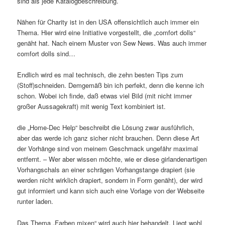
sind als jede Katalogbeschreibung.
Nähen für Charity ist in den USA offensichtlich auch immer ein
Thema. Hier wird eine Initiative vorgestellt, die „comfort dolls“
genäht hat. Nach einem Muster von Sew News. Was auch immer
comfort dolls sind…
Endlich wird es mal technisch, die zehn besten Tips zum
(Stoff)schneiden. Demgemäß bin ich perfekt, denn die kenne ich
schon. Wobei ich finde, daß etwas viel Bild (mit nicht immer
großer Aussagekraft) mit wenig Text kombiniert ist.
die „Home-Dec Help“ beschreibt die Lösung zwar ausführlich,
aber das werde ich ganz sicher nicht brauchen. Denn diese Art
der Vorhänge sind von meinem Geschmack ungefähr maximal
entfernt. – Wer aber wissen möchte, wie er diese girlandenartigen
Vorhangschals an einer schrägen Vorhangstange drapiert (sie
werden nicht wirklich drapiert, sondern in Form genäht), der wird
gut informiert und kann sich auch eine Vorlage von der Webseite
runter laden.
Das Thema „Farben mixen“ wird auch hier behandelt. Liegt wohl