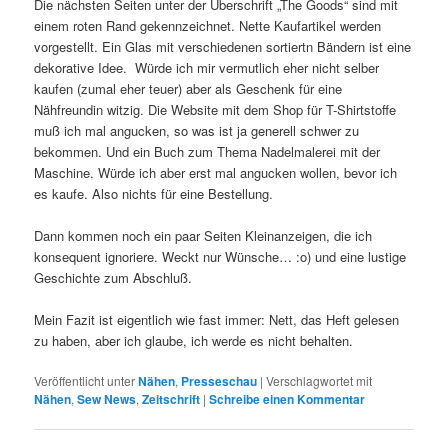
Die nächsten Seiten unter der Überschrift „The Goods“ sind mit
einem roten Rand gekennzeichnet. Nette Kaufartikel werden
vorgestellt. Ein Glas mit verschiedenen sortiertn Bändern ist eine
dekorative Idee. Würde ich mir vermutlich eher nicht selber
kaufen (zumal eher teuer) aber als Geschenk für eine
Nähfreundin witzig. Die Website mit dem Shop für T-Shirtstoffe
muß ich mal angucken, so was ist ja generell schwer zu
bekommen. Und ein Buch zum Thema Nadelmalerei mit der
Maschine. Würde ich aber erst mal angucken wollen, bevor ich
es kaufe. Also nichts für eine Bestellung.
Dann kommen noch ein paar Seiten Kleinanzeigen, die ich
konsequent ignoriere. Weckt nur Wünsche… :o) und eine lustige
Geschichte zum Abschluß.
Mein Fazit ist eigentlich wie fast immer: Nett, das Heft gelesen
zu haben, aber ich glaube, ich werde es nicht behalten.
Veröffentlicht unter
Nähen
,
Presseschau
|
Verschlagwortet mit
Nähen
,
Sew News
,
Zeitschrift
|
Schreibe einen Kommentar