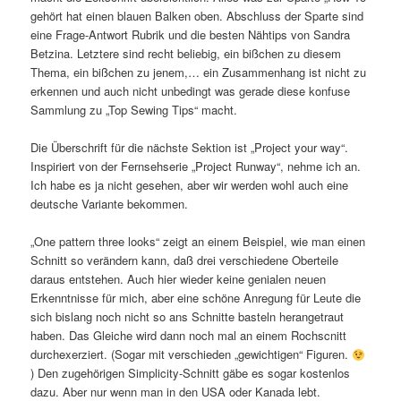
gehört hat einen blauen Balken oben. Abschluss der Sparte sind
eine Frage-Antwort Rubrik und die besten Nähtips von Sandra
Betzina. Letztere sind recht beliebig, ein bißchen zu diesem
Thema, ein bißchen zu jenem,… ein Zusammenhang ist nicht zu
erkennen und auch nicht unbedingt was gerade diese konfuse
Sammlung zu „Top Sewing Tips“ macht.
Die Überschrift für die nächste Sektion ist „Project your way“.
Inspiriert von der Fernsehserie „Project Runway“, nehme ich an.
Ich habe es ja nicht gesehen, aber wir werden wohl auch eine
deutsche Variante bekommen.
„One pattern three looks“ zeigt an einem Beispiel, wie man einen
Schnitt so verändern kann, daß drei verschiedene Oberteile
daraus entstehen. Auch hier wieder keine genialen neuen
Erkenntnisse für mich, aber eine schöne Anregung für Leute die
sich bislang noch nicht so ans Schnitte basteln herangetraut
haben. Das Gleiche wird dann noch mal an einem Rochscnitt
durchexerziert. (Sogar mit verschieden „gewichtigen“ Figuren.
) Den zugehörigen Simplicity-Schnitt gäbe es sogar kostenlos
dazu. Aber nur wenn man in den USA oder Kanada lebt.