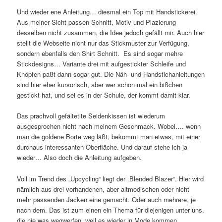
Und wieder ene Anleitung… diesmal ein Top mit Handstickerei.
Aus meiner Sicht passen Schnitt, Motiv und Plazierung
desselben nicht zusammen, die Idee jedoch gefällt mir. Auch hier
stellt die Webseite nicht nur das Stickmuster zur Verfügung,
sondern ebenfalls den Shirt Schnitt. Es sind sogar mehre
Stickdesigns… Variante drei mit aufgestickter Schleife und
Knöpfen paßt dann sogar gut. Die Näh- und Handstichanleitungen
sind hier eher kursorisch, aber wer schon mal ein bißchen
gestickt hat, und sei es in der Schule, der kommt damit klar.
Das prachvoll gefältetlte Seidenkissen ist wiederum
ausgesprochen nicht nach meinem Geschmack. Wobei…. wenn
man die goldene Borte weg läßt, bekommt man etwas, mit einer
durchaus interessanten Oberfläche. Und darauf stehe ich ja
wieder… Also doch die Anleitung aufgeben.
Voll im Trend des „Upcycling“ liegt der „Blended Blazer“. Hier wird
nämlich aus drei vorhandenen, aber altmodischen oder nicht
mehr passenden Jacken eine gemacht. Oder auch mehrere, je
nach dem. Das ist zum einen ein Thema für diejenigen unter uns,
die nie was wegwerfen, weil es wieder in Mode kommen