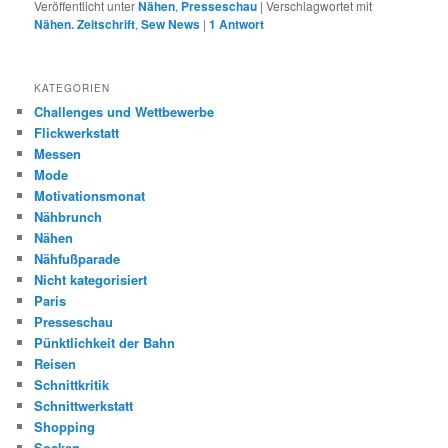
Veröffentlicht unter
Nähen
,
Presseschau
|
Verschlagwortet mit
Nähen. Zeitschrift
,
Sew News
|
1
Antwort
KATEGORIEN
Challenges und Wettbewerbe
Flickwerkstatt
Messen
Mode
Motivationsmonat
Nähbrunch
Nähen
Nähfußparade
Nicht kategorisiert
Paris
Presseschau
Pünktlichkeit der Bahn
Reisen
Schnittkritik
Schnittwerkstatt
Shopping
Socken