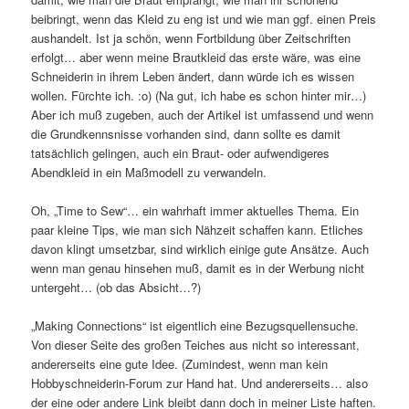
beibringt, wenn das Kleid zu eng ist und wie man ggf. einen Preis
aushandelt. Ist ja schön, wenn Fortbildung über Zeitschriften
erfolgt… aber wenn meine Brautkleid das erste wäre, was eine
Schneiderin in ihrem Leben ändert, dann würde ich es wissen
wollen. Fürchte ich. :o) (Na gut, ich habe es schon hinter mir…)
Aber ich muß zugeben, auch der Artikel ist umfassend und wenn
die Grundkennsnisse vorhanden sind, dann sollte es damit
tatsächlich gelingen, auch ein Braut- oder aufwendigeres
Abendkleid in ein Maßmodell zu verwandeln.
Oh, „Time to Sew“… ein wahrhaft immer aktuelles Thema. Ein
paar kleine Tips, wie man sich Nähzeit schaffen kann. Etliches
davon klingt umsetzbar, sind wirklich einige gute Ansätze. Auch
wenn man genau hinsehen muß, damit es in der Werbung nicht
untergeht… (ob das Absicht…?)
„Making Connections“ ist eigentlich eine Bezugsquellensuche.
Von dieser Seite des großen Teiches aus nicht so interessant,
andererseits eine gute Idee. (Zumindest, wenn man kein
Hobbyschneiderin-Forum zur Hand hat. Und andererseits… also
der eine oder andere Link bleibt dann doch in meiner Liste haften.