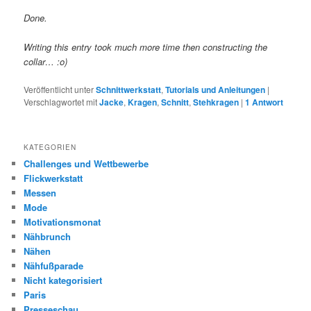
Done.
Writing this entry took much more time then constructing the
collar… :o)
Veröffentlicht unter
Schnittwerkstatt
,
Tutorials und Anleitungen
|
Verschlagwortet mit
Jacke
,
Kragen
,
Schnitt
,
Stehkragen
|
1
Antwort
KATEGORIEN
Challenges und Wettbewerbe
Flickwerkstatt
Messen
Mode
Motivationsmonat
Nähbrunch
Nähen
Nähfußparade
Nicht kategorisiert
Paris
Presseschau