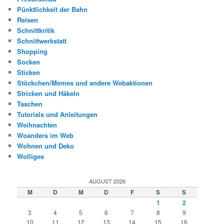
Pünktlichkeit der Bahn
Reisen
Schnittkritik
Schnittwerkstatt
Shopping
Socken
Sticken
Stöckchen/Memes und andere Webaktionen
Stricken und Häkeln
Taschen
Tutorials und Anleitungen
Weihnachten
Woanders im Web
Wohnen und Deko
Wolliges
AUGUST 2026
M
D
M
D
F
S
S
1
2
3
4
5
6
7
8
9
10
11
12
13
14
15
16