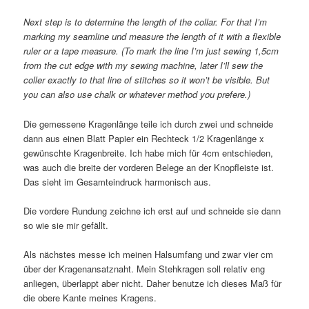
Next step is to determine the length of the collar. For that I’m
marking my seamline und measure the length of it with a flexible
ruler or a tape measure. (To mark the line I’m just sewing 1,5cm
from the cut edge with my sewing machine, later I’ll sew the
coller exactly to that line of stitches so it won’t be visible. But
you can also use chalk or whatever method you prefere.)
Die gemessene Kragenlänge teile ich durch zwei und schneide
dann aus einen Blatt Papier ein Rechteck 1/2 Kragenlänge x
gewünschte Kragenbreite. Ich habe mich für 4cm entschieden,
was auch die breite der vorderen Belege an der Knopfleiste ist.
Das sieht im Gesamteindruck harmonisch aus.
Die vordere Rundung zeichne ich erst auf und schneide sie dann
so wie sie mir gefällt.
Als nächstes messe ich meinen Halsumfang und zwar vier cm
über der Kragenansatznaht. Mein Stehkragen soll relativ eng
anliegen, überlappt aber nicht. Daher benutze ich dieses Maß für
die obere Kante meines Kragens.