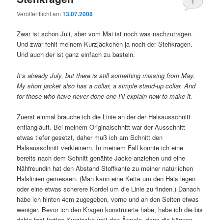
1
Veröffentlicht am
13.07.2008
Zwar ist schon Juli, aber vom Mai ist noch was nachzutragen.
Und zwar fehlt meinem Kurzjäckchen ja noch der Stehkragen.
Und auch der ist ganz einfach zu basteln.
It’s already July, but there is still something missing from May.
My short jacket also has a collar, a simple stand-up collar. And
for those who have never done one I’ll explain how to make it.
Zuerst einmal brauche ich die Linie an der der Halsausschnitt
entlangläuft. Bei meinem Originalschnitt war der Ausschnitt
etwas tiefer gesetzt, daher muß ich am Schnitt den
Halsausschnitt verkleinern. In meinem Fall konnte ich eine
bereits nach dem Schnitt genähte Jacke anziehen und eine
Nähfreundin hat den Abstand Stoffkante zu meiner natürlichen
Halslinien gemessen. (Man kann eine Kette um den Hals legen
oder eine etwas scherere Kordel um die Linie zu finden.) Danach
habe ich hinten 4cm zugegeben, vorne und an den Seiten etwas
weniger. Bevor ich den Kragen konstruierte habe, habe ich die bis
dahin fast fertige Kurzjacke (mit den Ärmeln, denn die können