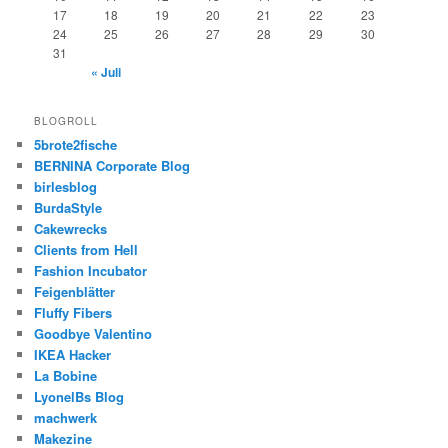
17
18
19
20
21
22
23
24
25
26
27
28
29
30
31
« Juli
BLOGROLL
5brote2fische
BERNINA Corporate Blog
birlesblog
BurdaStyle
Cakewrecks
Clients from Hell
Fashion Incubator
Feigenblätter
Fluffy Fibers
Goodbye Valentino
IKEA Hacker
La Bobine
LyonelBs Blog
machwerk
Makezine