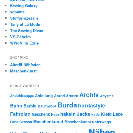
Sewing Galaxy
sopame
Stoffprinzessin
Tany et La Mode
The Sewing Divas
VS-Geheim
WWdN: In Exile
SHOPPING
Alterfil Nähfaden
Maschenkunst
SCHLAGWÖRTER
Archiv
Anleitung
Aranzi Aronzo
Ankleidepuppe
Artyarns
Burda
burdastyle
Bahn
Barbie
Baumwolle
Fahrplan
häkeln
Jacke
Kleid
Lace
Geschenk
Hose
katia
Maschenkunst
Maschenkunst unterwegs
Lana Grossa
Nähen