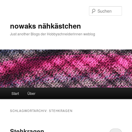
Zum
Zum
primären
sekundären
Such
Inhalt
Inhalt
springen
springen
nowaks nähkästchen
Just another Blogs der Hobbyschneiderinnen weblog
Hauptmenü
Start
Über
SCHLAGWORTARCHIV:
STEHKRAGEN
Stehkragen