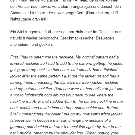
den Verlauf noch etwas verändern!) angezogen und danach den
Ausschnitt hinten wieder etwas vergrößert. (Dran denken, daß
Nahtzugabe dran ist!)
Ein Stehkragen verläuft eher nah am Hals aber im Detail ist das
natürlich wieder persönliche Geschmackssache. Deswegen
anprobieren und gucken.
First I had to determine the neckline. My original pattern had a
lowered neckline so I had to add to the pattern, getting the jacket
going up to my neck. In this case, as I already had a finished
jacket after the same pattern I just put the jacket on and had a
sewing friend measuring the distance between jacket neckline
and my natural neckline. (You can wear a short collier or just use
a not to lightweight cord around your neck to see where the
neckline is.) After that I added 4cm to the pattern neckline in the
back middle and a little less on front and shoulder line. Before
finally constructing the collar I put on my now sewn white jacket
(sleeves set in because that can change the neckline of a
garment)
and decided to lower the neckline again by 1cm in the
back middle, tapering zu the shoulder line. (When putting your