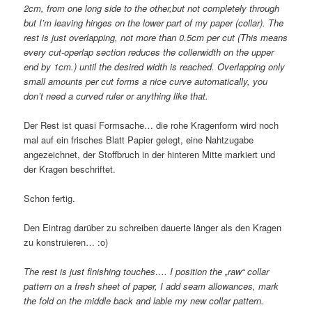
2cm, from one long side to the other,but not completely through
but I’m leaving hinges on the lower part of my paper (collar). The
rest is just overlapping, not more than 0.5cm per cut (This means
every cut-operlap section reduces the collerwidth on the upper
end by 1cm.) until the desired width is reached. Overlapping only
small amounts per cut forms a nice curve automatically, you
don’t need a curved ruler or anything like that.
Der Rest ist quasi Formsache… die rohe Kragenform wird noch
mal auf ein frisches Blatt Papier gelegt, eine Nahtzugabe
angezeichnet, der Stoffbruch in der hinteren Mitte markiert und
der Kragen beschriftet.
Schon fertig.
Den Eintrag darüber zu schreiben dauerte länger als den Kragen
zu konstruieren… :o)
The rest is just finishing touches…. I position the „raw“ collar
pattern on a fresh sheet of paper, I add seam allowances, mark
the fold on the middle back and lable my new collar pattern.