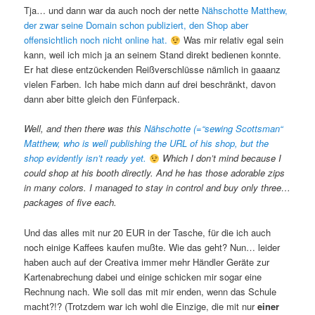
Tja… und dann war da auch noch der nette
Nähschotte Matthew,
der zwar seine Domain schon publiziert, den Shop aber
offensichtlich noch nicht online hat.
Was mir relativ egal sein
kann, weil ich mich ja an seinem Stand direkt bedienen konnte.
Er hat diese entzückenden Reißverschlüsse nämlich in gaaanz
vielen Farben. Ich habe mich dann auf drei beschränkt, davon
dann aber bitte gleich den Fünferpack.
Well, and then there was this
Nähschotte (=“sewing Scottsman“
Matthew, who is well publishing the URL of his shop, but the
shop evidently isn’t ready yet.
Which I don’t mind because I
could shop at his booth directly. And he has those adorable zips
in many colors. I managed to stay in control and buy only three…
packages of five each.
Und das alles mit nur 20 EUR in der Tasche, für die ich auch
noch einige Kaffees kaufen mußte. Wie das geht? Nun… leider
haben auch auf der Creativa immer mehr Händler Geräte zur
Kartenabrechung dabei und einige schicken mir sogar eine
Rechnung nach. Wie soll das mit mir enden, wenn das Schule
macht?!? (Trotzdem war ich wohl die Einzige, die mit nur
einer