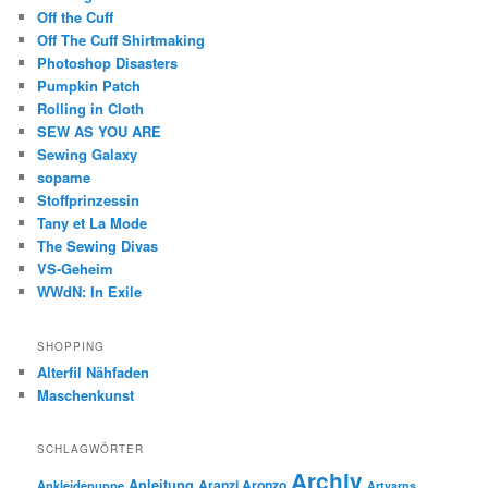
Off the Cuff
Off The Cuff Shirtmaking
Photoshop Disasters
Pumpkin Patch
Rolling in Cloth
SEW AS YOU ARE
Sewing Galaxy
sopame
Stoffprinzessin
Tany et La Mode
The Sewing Divas
VS-Geheim
WWdN: In Exile
SHOPPING
Alterfil Nähfaden
Maschenkunst
SCHLAGWÖRTER
Archiv
Anleitung
Aranzi Aronzo
Ankleidepuppe
Artyarns