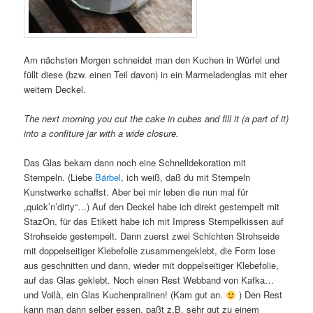
Am nächsten Morgen schneidet man den Kuchen in Würfel und
füllt diese (bzw. einen Teil davon) in ein Marmeladenglas mit eher
weitem Deckel.
The next morning you cut the cake in cubes and fill it (a part of it)
into a confiture jar with a wide closure.
Das Glas bekam dann noch eine Schnelldekoration mit
Stempeln. (Liebe
Bärbel
, ich weiß, daß du mit Stempeln
Kunstwerke schaffst. Aber bei mir leben die nun mal für
„quick’n’dirty“…) Auf den Deckel habe ich direkt gestempelt mit
StazOn, für das Etikett habe ich mit Impress Stempelkissen auf
Strohseide gestempelt. Dann zuerst zwei Schichten Strohseide
mit doppelseitiger Klebefolie zusammengeklebt, die Form lose
aus geschnitten und dann, wieder mit doppelseitiger Klebefolie,
auf das Glas geklebt. Noch einen Rest Webband von Kafka…
und Voilà, ein Glas Kuchenpralinen! (Kam gut an.
) Den Rest
kann man dann selber essen, paßt z.B. sehr gut zu einem