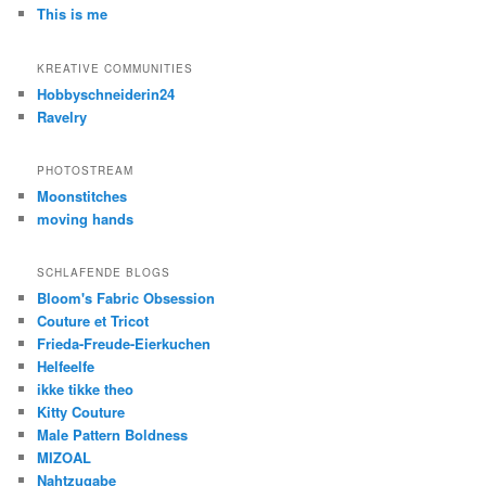
This is me
KREATIVE COMMUNITIES
Hobbyschneiderin24
Ravelry
PHOTOSTREAM
Moonstitches
moving hands
SCHLAFENDE BLOGS
Bloom's Fabric Obsession
Couture et Tricot
Frieda-Freude-Eierkuchen
Helfeelfe
ikke tikke theo
Kitty Couture
Male Pattern Boldness
MIZOAL
Nahtzugabe