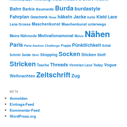
Burda
burdastyle
Bahn
Barbie
Baumwolle
Fahrplan
häkeln
Jacke
Kleid
Lace
Geschenk
Hose
katia
Maschenkunst
Maschenkunst unterwegs
Lana Grossa
Nähen
Motivationsmonat
Meine Nähmode
Mütze
Paris
Pünktlichkeit
Puppe
Schal
Paris-Aachen Challenge
Socken
Sticken
Shopping
Stoff
Seide
Schnitt
Shirt
Stricken
Threads
Vogue
Tasche
Victorian Lace Today
Zeitschrift
Zug
Weihnachten
META
Anmelden
Eintrags-Feed
Kommentar-Feed
WordPress.org