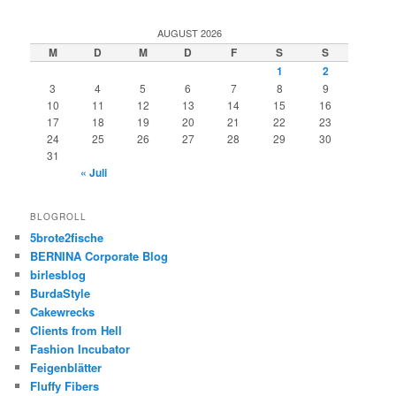
AUGUST 2026
M
D
M
D
F
S
S
1
2
3
4
5
6
7
8
9
10
11
12
13
14
15
16
17
18
19
20
21
22
23
24
25
26
27
28
29
30
31
« Juli
BLOGROLL
5brote2fische
BERNINA Corporate Blog
birlesblog
BurdaStyle
Cakewrecks
Clients from Hell
Fashion Incubator
Feigenblätter
Fluffy Fibers