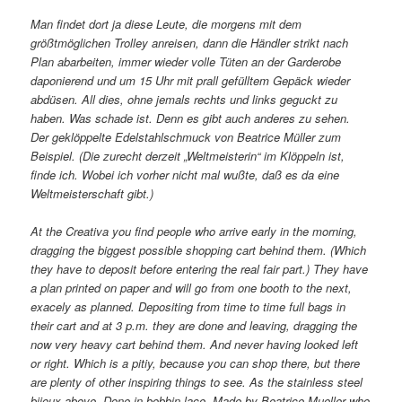
Man findet dort ja diese Leute, die morgens mit dem
größtmöglichen Trolley anreisen, dann die Händler strikt nach
Plan abarbeiten, immer wieder volle Tüten an der Garderobe
daponierend und um 15 Uhr mit prall gefülltem Gepäck wieder
abdüsen. All dies, ohne jemals rechts und links geguckt zu
haben. Was schade ist. Denn es gibt auch anderes zu sehen.
Der geklöppelte Edelstahlschmuck von Beatrice Müller zum
Beispiel. (Die zurecht derzeit „Weltmeisterin“ im Klöppeln ist,
finde ich. Wobei ich vorher nicht mal wußte, daß es da eine
Weltmeisterschaft gibt.)
At the Creativa you find people who arrive early in the morning,
dragging the biggest possible shopping cart behind them. (Which
they have to deposit before entering the real fair part.) They have
a plan printed on paper and will go from one booth to the next,
exacely as planned. Depositing from time to time full bags in
their cart and at 3 p.m. they are done and leaving, dragging the
now very heavy cart behind them. And never having looked left
or right. Which is a pitiy, because you can shop there, but there
are plenty of other inspiring things to see. As the stainless steel
bijoux above. Done in bobbin lace. Made by Beatrice Mueller who