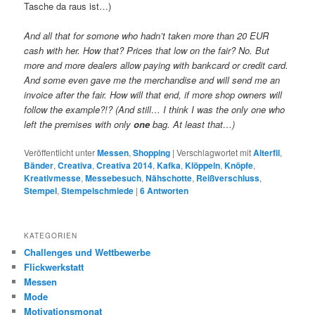
Tasche da raus ist…)
And all that for somone who hadn’t taken more than 20 EUR
cash with her. How that? Prices that low on the fair? No. But
more and more dealers allow paying with bankcard or credit card.
And some even gave me the merchandise and will send me an
invoice after the fair. How will that end, if more shop owners will
follow the example?!? (And still… I think I was the only one who
left the premises with only
one
bag. At least that…)
Veröffentlicht unter
Messen
,
Shopping
|
Verschlagwortet mit
Alterfil
,
Bänder
,
Creativa
,
Creativa 2014
,
Kafka
,
Klöppeln
,
Knöpfe
,
Kreativmesse
,
Messebesuch
,
Nähschotte
,
Reißverschluss
,
Stempel
,
Stempelschmiede
|
6
Antworten
KATEGORIEN
Challenges und Wettbewerbe
Flickwerkstatt
Messen
Mode
Motivationsmonat