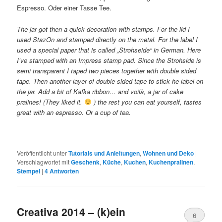
Espresso. Oder einer Tasse Tee.
The jar got then a quick decoration with stamps. For the lid I
used StazOn and stamped directly on the metal. For the label I
used a special paper that is called „Strohseide“ in German. Here
I’ve stamped with an Impress stamp pad. Since the Strohside is
semi transparent I taped two pieces together with double sided
tape. Then another layer of double sided tape to stick he label on
the jar. Add a bit of Kafka ribbon… and voilà, a jar of cake
pralines! (They liked it.
) the rest you can eat yourself, tastes
great with an espresso. Or a cup of tea.
Veröffentlicht unter
Tutorials und Anleitungen
,
Wohnen und Deko
|
Verschlagwortet mit
Geschenk
,
Küche
,
Kuchen
,
Kuchenpralinen
,
Stempel
|
4
Antworten
Creativa 2014 – (k)ein
6