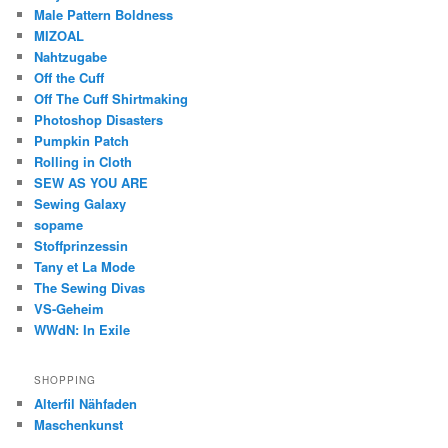
Male Pattern Boldness
MIZOAL
Nahtzugabe
Off the Cuff
Off The Cuff Shirtmaking
Photoshop Disasters
Pumpkin Patch
Rolling in Cloth
SEW AS YOU ARE
Sewing Galaxy
sopame
Stoffprinzessin
Tany et La Mode
The Sewing Divas
VS-Geheim
WWdN: In Exile
SHOPPING
Alterfil Nähfaden
Maschenkunst