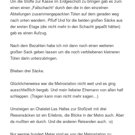
Um die Stoffe zur Kasse im Erdgeschoß zu bringen gab es zum
einen einen „Fallschacht“ durch den die in den einzelnen
Abteilungen zusammengepackten Tüten auf dem geraden weg
nach unten wandern.
Pfluff
Und für die beiden großen Säcke aus
der ersten Etage (die nicht mehr in den Schacht gepaßt hätten)
gab es einen Aufzug.
Nach dem Bezahlen habe ich mir dann noch einen weiteren
großen Sack geben lassen um die noch verbliebenen kleineren
Tüten darin unterzubringen.
Blieben drei Säcke.
Glücklicherweise war die Metrostation nicht weit und es ging
ausschließlich bergab. Und mein liebster Ehemann von allen half
schleppen. (Tragen kann man nicht mehr sagen…)
Umsteigen an Chatelet-Les Halles zur Stoßzeit mit drei
Riesensäcken ist ein Erlebnis, die Blicke in der Metro auch. Aber
da mußten wir durch. Und die anderen Reisenden auch. :o)
Nur wenige hundert Meter sind es von der Metrostation zu