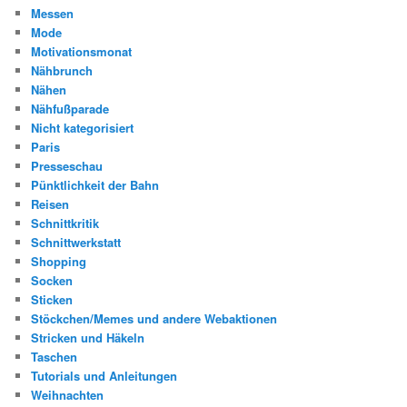
Messen
Mode
Motivationsmonat
Nähbrunch
Nähen
Nähfußparade
Nicht kategorisiert
Paris
Presseschau
Pünktlichkeit der Bahn
Reisen
Schnittkritik
Schnittwerkstatt
Shopping
Socken
Sticken
Stöckchen/Memes und andere Webaktionen
Stricken und Häkeln
Taschen
Tutorials und Anleitungen
Weihnachten