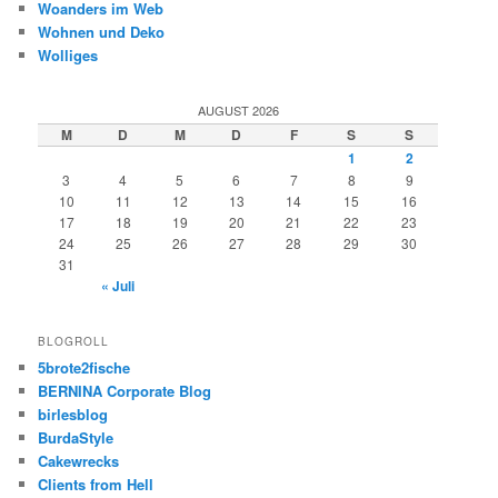
Woanders im Web
Wohnen und Deko
Wolliges
AUGUST 2026
M
D
M
D
F
S
S
1
2
3
4
5
6
7
8
9
10
11
12
13
14
15
16
17
18
19
20
21
22
23
24
25
26
27
28
29
30
31
« Juli
BLOGROLL
5brote2fische
BERNINA Corporate Blog
birlesblog
BurdaStyle
Cakewrecks
Clients from Hell