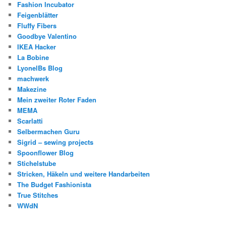
Fashion Incubator
Feigenblätter
Fluffy Fibers
Goodbye Valentino
IKEA Hacker
La Bobine
LyonelBs Blog
machwerk
Makezine
Mein zweiter Roter Faden
MEMA
Scarlatti
Selbermachen Guru
Sigrid – sewing projects
Spoonflower Blog
Stichelstube
Stricken, Häkeln und weitere Handarbeiten
The Budget Fashionista
True Stitches
WWdN