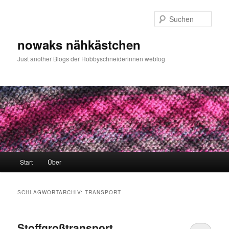
Zum
Zum
primären
sekundären
Such
Inhalt
Inhalt
springen
springen
nowaks nähkästchen
Just another Blogs der Hobbyschneiderinnen weblog
Hauptmenü
Start
Über
SCHLAGWORTARCHIV:
TRANSPORT
Stoffgroßtransport