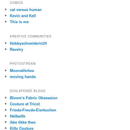
COMICS
cat versus human
Kevin and Kell
This is me
KREATIVE COMMUNITIES
Hobbyschneiderin24
Ravelry
PHOTOSTREAM
Moonstitches
moving hands
SCHLAFENDE BLOGS
Bloom's Fabric Obsession
Couture et Tricot
Frieda-Freude-Eierkuchen
Helfeelfe
ikke tikke theo
Kitty Couture