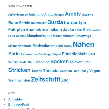
SCHLAGWÖRTER
Archiv
Anleitung
Aranzi Aronzo
Ankleidepuppe
Artyarns
Burda
burdastyle
Bahn
Barbie
Baumwolle
Fahrplan
häkeln
Jacke
Kleid
Lace
Geschenk
Hose
katia
Maschenkunst
Maschenkunst unterwegs
Lana Grossa
Nähen
Motivationsmonat
Meine Nähmode
Mütze
Paris
Pünktlichkeit
Puppe
Schal
Paris-Aachen Challenge
Socken
Sticken
Shopping
Stoff
Seide
Schnitt
Shirt
Stricken
Threads
Vogue
Tasche
Victorian Lace Today
Zeitschrift
Zug
Weihnachten
META
Anmelden
Eintrags-Feed