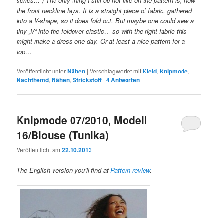
series… ) The only thing I still do not like on the pattern is, how
the front neckline lays. It is a straight piece of fabric, gathered
into a V-shape, so it does fold out. But maybe one could sew a
tiny „V“ into the foldover elastic… so with the right fabric this
might make a dress one day. Or at least a nice pattern for a
top…
Veröffentlicht unter
Nähen
|
Verschlagwortet mit
Kleid
,
Knipmode
,
Nachthemd
,
Nähen
,
Strickstoff
|
4
Antworten
Knipmode 07/2010, Modell
16/Blouse (Tunika)
Veröffentlicht am
22.10.2013
The English version you’ll find at
Pattern review
.