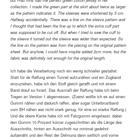
but Frau mhs had the perfect green cotton jersey in her
collection. I made the green part at the skirt about twice as larger
as the pattern indicates it. The sleenes were shortened by 5 cm.
Halfway accidentially. There was a line on the sleeve pattern and
I thought that had been the line up to which the extra cuff part
was supposed to be cut off. But when I tried to sew the cuff to
the sleeve it turned out the sleeve was wider than expected. So
the line on the pattern was from the piecing on the original pattern
sheet. But anyhow, I could have maybe added 2cm more, but the
fabric was definitely not enough for the original length.
Ich habe die Verarbeitung noch ein wenig schneller gestaltet:
Statt für de Raffung einen Tunnel aufzunähen und ein Zugband
einzuziehen, habe ich den Stoff gleich gerafft und mit einem
Band drauf so fixiert. Das Ausmaß der Raffung habe ich beim
Tragen an Version 1 abgemessen. (Zuerst wollte ich es auf einen
Gummi nähen und dadurch raffen, aber sogar Unterbrustband
vom BH nähen war nicht stark genug, für eine so starke Raffung.)
Und die obere Kante habe ich mit Falzgummi eingefasst, dabei
den Gummi 10 Prozent kürzer zugeschnitten als die Länge des
Ausschnitts, hinten am Ausschnitt nur minimal gedehnt
aufgenäht und den Rest der Dehnung dann seitlich und vorne