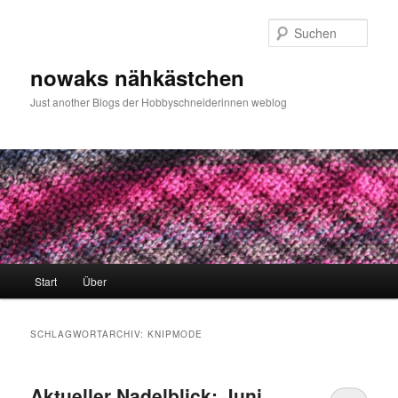
Zum
Zum
primären
sekundären
Such
Inhalt
Inhalt
springen
springen
nowaks nähkästchen
Just another Blogs der Hobbyschneiderinnen weblog
Hauptmenü
Start
Über
SCHLAGWORTARCHIV:
KNIPMODE
Aktueller Nadelblick: Juni