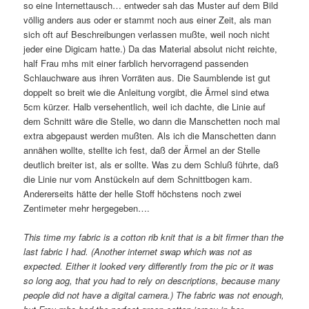
so eine Internettausch… entweder sah das Muster auf dem Bild
völlig anders aus oder er stammt noch aus einer Zeit, als man
sich oft auf Beschreibungen verlassen mußte, weil noch nicht
jeder eine Digicam hatte.) Da das Material absolut nicht reichte,
half Frau mhs mit einer farblich hervorragend passenden
Schlauchware aus ihren Vorräten aus. Die Saumblende ist gut
doppelt so breit wie die Anleitung vorgibt, die Ärmel sind etwa
5cm kürzer. Halb versehentlich, weil ich dachte, die Linie auf
dem Schnitt wäre die Stelle, wo dann die Manschetten noch mal
extra abgepaust werden mußten. Als ich die Manschetten dann
annähen wollte, stellte ich fest, daß der Ärmel an der Stelle
deutlich breiter ist, als er sollte. Was zu dem Schluß führte, daß
die Linie nur vom Anstückeln auf dem Schnittbogen kam.
Andererseits hätte der helle Stoff höchstens noch zwei
Zentimeter mehr hergegeben….
This time my fabric is a cotton rib knit that is a bit firmer than the
last fabric I had. (Another internet swap which was not as
expected. Either it looked very differently from the pic or it was
so long aog, that you had to rely on descriptions, because many
people did not have a digital camera.) The fabric was not enough,