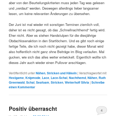
aber von den Beurteilungskriterien muss jeden Tag was gelesen
und „verdaut“ werden. Deswegen allerdings lieber langsamer
lesen, um keine relevanten Änderungen zu übersehen.
Der Juni ist mal wieder mit sonstigen Terminen ziemlich voll,
daher ist es nicht gesagt, ob das „Schnellnachthemd“ fertig wird.
Eher nicht. Aber es stehen Handstulpen für die diesjährige
Obdachlosenaktion in den Startlöchern. Und es gibt noch einige
fertige Teile, die ich noch nicht gezeigt habe, dieser Monat wird
also hoffentlich nicht ganz ohne Beiträge im Blog verlaufen. Mal
gucken, wie sich das alles weiter entwickelt. Eigentlich wollte ich
dieses Jahr auch wieder einen Pullover anschlagen.
Veröffentlicht unter
Nähen
,
Stricken und Häkeln
|
Verschlagwortet mit
Hexigame
,
Knipmode
,
Lace
,
Lace-Schal
,
Nachthemd
,
Nähen
,
Ruth
Greenwald
,
Schal
,
Seafoam
,
Stricken
,
Wetterhoff Silvia
|
Schreibe
einen Kommentar
Positiv überrascht
4