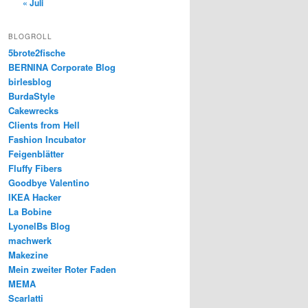
« Juli
BLOGROLL
5brote2fische
BERNINA Corporate Blog
birlesblog
BurdaStyle
Cakewrecks
Clients from Hell
Fashion Incubator
Feigenblätter
Fluffy Fibers
Goodbye Valentino
IKEA Hacker
La Bobine
LyonelBs Blog
machwerk
Makezine
Mein zweiter Roter Faden
MEMA
Scarlatti