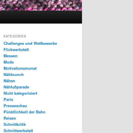
KATEGORIEN
Challenges und Wettbewerbe
Flickwerkstatt
Messen
Mode
Motivationsmonat
Nähbrunch
Nähen
Nähfußparade
Nicht kategorisiert
Paris
Presseschau
Pünktlichkeit der Bahn
Reisen
Schnittkritik
Schnittwerkstatt