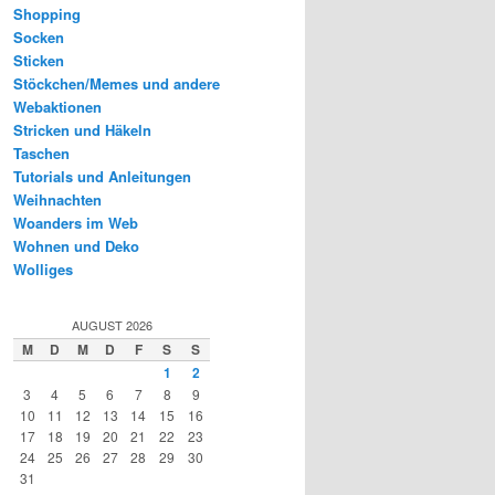
Shopping
Socken
Sticken
Stöckchen/Memes und andere
Webaktionen
Stricken und Häkeln
Taschen
Tutorials und Anleitungen
Weihnachten
Woanders im Web
Wohnen und Deko
Wolliges
AUGUST 2026
M
D
M
D
F
S
S
1
2
3
4
5
6
7
8
9
10
11
12
13
14
15
16
17
18
19
20
21
22
23
24
25
26
27
28
29
30
31