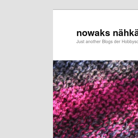
Zum
Zum
primären
sekundären
Inhalt
Inhalt
nowaks nähk
springen
springen
Just another Blogs der Hobbys