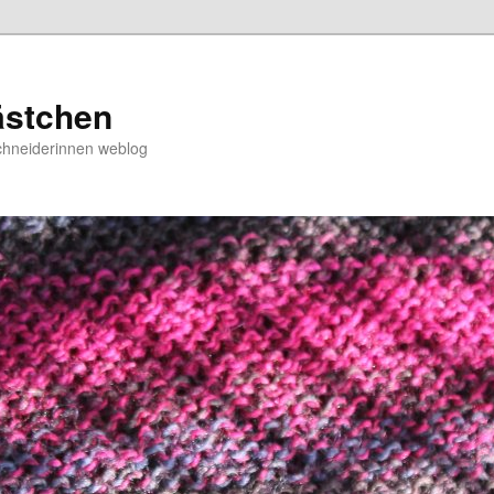
ästchen
chneiderinnen weblog