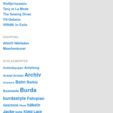
Stoffprinzessin
Tany et La Mode
The Sewing Divas
VS-Geheim
WWdN: In Exile
SHOPPING
Alterfil Nähfaden
Maschenkunst
SCHLAGWÖRTER
Anleitung
Ankleidepuppe
Archiv
Aranzi Aronzo
Bahn
Barbie
Artyarns
Burda
Baumwolle
burdastyle
Fahrplan
häkeln
Geschenk
Hose
Jacke
Kleid
Lace
katia