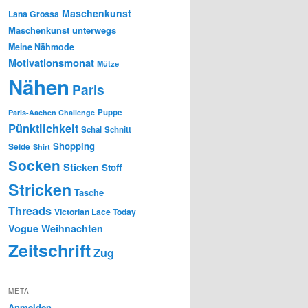
Maschenkunst
Lana Grossa
Maschenkunst unterwegs
Meine Nähmode
Motivationsmonat
Mütze
Nähen
Paris
Puppe
Paris-Aachen Challenge
Pünktlichkeit
Schal
Schnitt
Shopping
Seide
Shirt
Socken
Sticken
Stoff
Stricken
Tasche
Threads
Victorian Lace Today
Vogue
Weihnachten
Zeitschrift
Zug
META
Anmelden