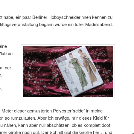
zt habe, ein paar Berliner Hobbyschneiderinnen kennen zu
 Mittagsveranstaltung begann wurde ein toller Mädelsabend.
eine
Platzen
a, nur
n.
h
.
Meter dieser gemusterten Polyester“seide“ in meine
or, so rumzulaufen. Aber ich erwäge, mir dieses Kleid für
u nähen, kann aber null abschätzen, ob es komplett doof
iner Größe noch gut. Der Schnitt gibt die Größe her… und