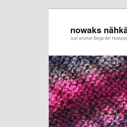
Zum
Zum
primären
sekundären
Inhalt
Inhalt
nowaks nähk
springen
springen
Just another Blogs der Hobbys