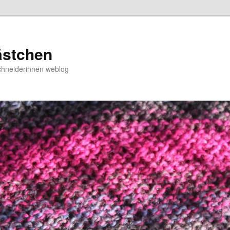
ästchen
chneiderinnen weblog