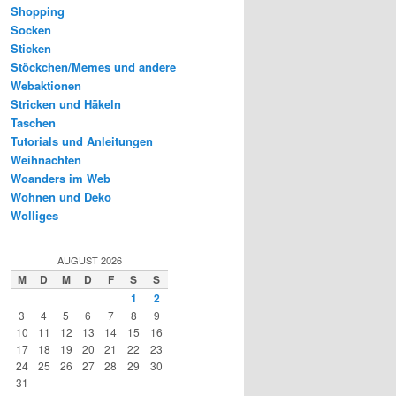
Shopping
Socken
Sticken
Stöckchen/Memes und andere
Webaktionen
Stricken und Häkeln
Taschen
Tutorials und Anleitungen
Weihnachten
Woanders im Web
Wohnen und Deko
Wolliges
AUGUST 2026
M
D
M
D
F
S
S
1
2
3
4
5
6
7
8
9
10
11
12
13
14
15
16
17
18
19
20
21
22
23
24
25
26
27
28
29
30
31