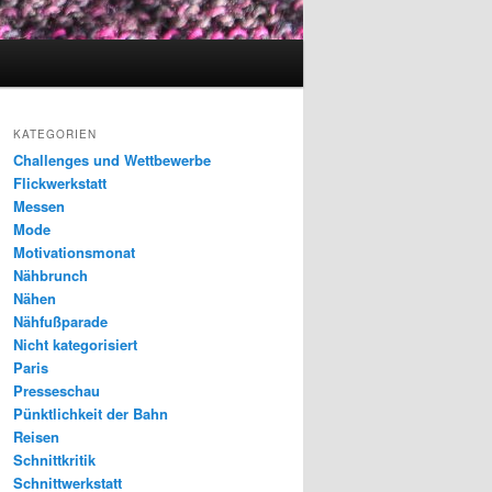
KATEGORIEN
Challenges und Wettbewerbe
Flickwerkstatt
Messen
Mode
Motivationsmonat
Nähbrunch
Nähen
Nähfußparade
Nicht kategorisiert
Paris
Presseschau
Pünktlichkeit der Bahn
Reisen
Schnittkritik
Schnittwerkstatt