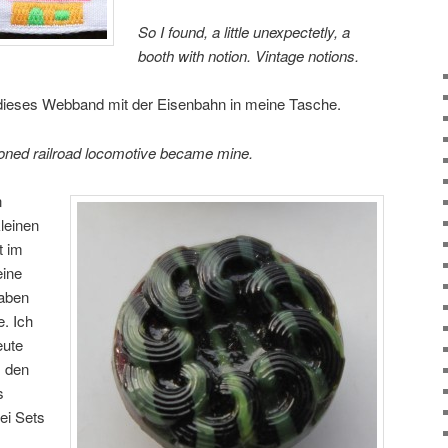
So I found, a little unexpectetly, a
booth with notion. Vintage notions.
ieses Webband mit der Eisenbahn in meine Tasche.
hioned railroad locomotive became mine.
n
leinen
t im
eine
haben
. Ich
eute
s den
s
ei Sets