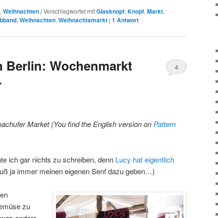
,
Weihnachten
|
Verschlagwortet mit
Glasknopf
,
Knopf
,
Markt
,
bband
,
Weihnachten
,
Weihnachtsmarkt
|
1
Antwort
n Berlin: Wochenmarkt
4
r
bachufer Market (You find the English version on
Pattern
 ich gar nichts zu schreiben, denn
Lucy hat eigentlich
muß ja immer meinen eigenen Senf dazu geben…)
den
emüse zu
etwas anders.