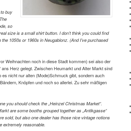
 to buy
 The
ode, so
eal size is a small shirt button. I don’t think you could find
n the 105ßs or 1960s in Neugablonz. (And I’ve purchased
 vor Weihnachten noch in diese Stadt kommen) sei also der
 ans Herz gelegt. Zwischen Heumarkt und Alter Markt sind
o es nicht nur alten (Mode)Schmuck gibt, sondern auch
 Bändern, Knöpfen und noch so allerlei. Zu sehr mäßigen
ogne you should check the „Heinzel Christmas Market“.
arkt are some booths grouped together as „Antikgasse“
re sold, but also one dealer has those nice vintage notions
ere extremely reasonable.