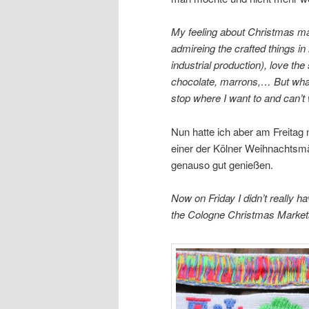
My feeling about Christmas mark
admireing the crafted things in
industrial production), love the
chocolate, marrons,… But what I
stop where I want to and can’t w
Nun hatte ich aber am Freitag 
einer der Kölner Weihnachtsm
genauso gut genießen.
Now on Friday I didn’t really h
the Cologne Christmas Markets 