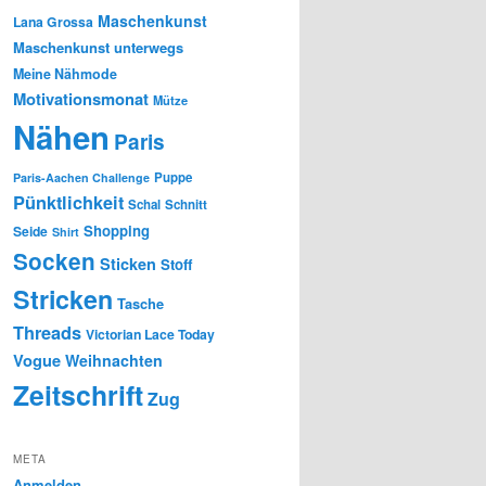
Maschenkunst
Lana Grossa
Maschenkunst unterwegs
Meine Nähmode
Motivationsmonat
Mütze
Nähen
Paris
Puppe
Paris-Aachen Challenge
Pünktlichkeit
Schal
Schnitt
Shopping
Seide
Shirt
Socken
Sticken
Stoff
Stricken
Tasche
Threads
Victorian Lace Today
Vogue
Weihnachten
Zeitschrift
Zug
META
Anmelden