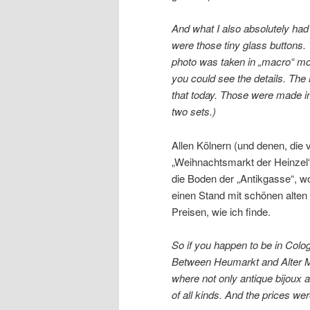
And what I also absolutely had
were those tiny glass buttons.
photo was taken in „macro“ m
you could see the details. The r
that today. Those were made i
two sets.)
Allen Kölnern (und denen, die
„Weihnachtsmarkt der Heinzel“
die Boden der „Antikgasse“, w
einen Stand mit schönen alten
Preisen, wie ich finde.
So if you happen to be in Col
Between Heumarkt and Alter M
where not only antique bijoux a
of all kinds. And the prices w