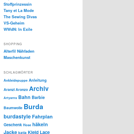
Stoffprinzessin
Tany et La Mode
The Sewing Divas
VS-Geheim
WWdN: In Exile
SHOPPING
Alterfil Nähfaden
Maschenkunst
SCHLAGWÖRTER
Anleitung
Ankleidepuppe
Archiv
Aranzi Aronzo
Bahn
Barbie
Artyarns
Burda
Baumwolle
burdastyle
Fahrplan
häkeln
Geschenk
Hose
Jacke
Kleid
Lace
katia