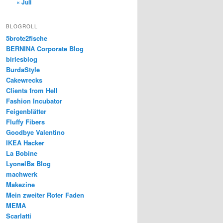
« Juli
BLOGROLL
5brote2fische
BERNINA Corporate Blog
birlesblog
BurdaStyle
Cakewrecks
Clients from Hell
Fashion Incubator
Feigenblätter
Fluffy Fibers
Goodbye Valentino
IKEA Hacker
La Bobine
LyonelBs Blog
machwerk
Makezine
Mein zweiter Roter Faden
MEMA
Scarlatti