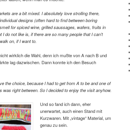
ets are a bit mixed. I absolutely love strolling there,
 individual designs (often hard to find between boring
 smell for spiced wine, grilled saussages, wafers, fruits in
 do not like is, if there are so many people that I can’t
alk on, if I want to.
nicht wirklich die Wahl, denn ich mußte von A nach B und
ärkte lag dazwischen. Dann konnte ich den Besuch
ave the choice, because I had to get from A to be and one of
was right between. So I decided to enjoy the visit anyhow.
Und so fand ich dann, eher
unerwartet, auch einen Stand mit
Kurzwaren. Mit „vintage“ Material, um
genau zu sein.