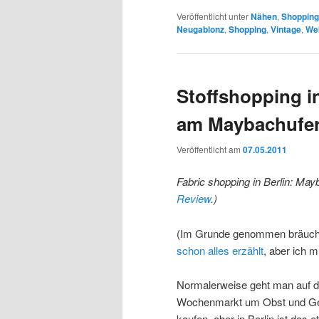
Veröffentlicht unter
Nähen
,
Shopping
Neugablonz
,
Shopping
,
Vintage
,
We
Stoffshopping i
am Maybachufe
Veröffentlicht am
07.05.2011
Fabric shopping in Berlin: May
Review
.
)
(Im Grunde genommen bräuchte
schon alles erzählt
, aber ich 
Normalerweise geht man auf 
Wochenmarkt um Obst und G
kaufen, aber in Berlin ist das 