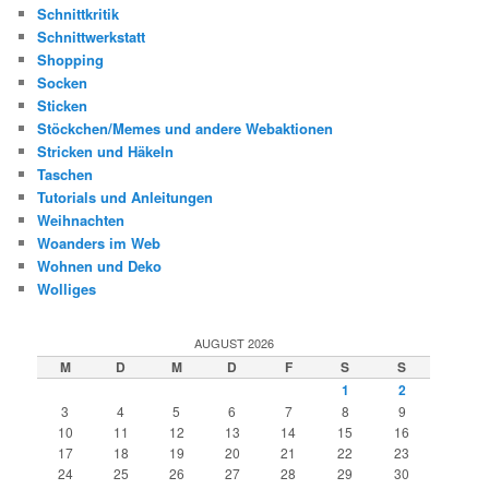
Schnittkritik
Schnittwerkstatt
Shopping
Socken
Sticken
Stöckchen/Memes und andere Webaktionen
Stricken und Häkeln
Taschen
Tutorials und Anleitungen
Weihnachten
Woanders im Web
Wohnen und Deko
Wolliges
AUGUST 2026
M
D
M
D
F
S
S
1
2
3
4
5
6
7
8
9
10
11
12
13
14
15
16
17
18
19
20
21
22
23
24
25
26
27
28
29
30