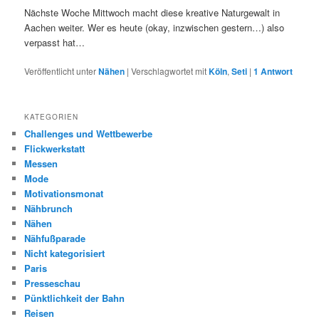
Nächste Woche Mittwoch macht diese kreative Naturgewalt in
Aachen weiter. Wer es heute (okay, inzwischen gestern…) also
verpasst hat…
Veröffentlicht unter
Nähen
|
Verschlagwortet mit
Köln
,
Seti
|
1
Antwort
KATEGORIEN
Challenges und Wettbewerbe
Flickwerkstatt
Messen
Mode
Motivationsmonat
Nähbrunch
Nähen
Nähfußparade
Nicht kategorisiert
Paris
Presseschau
Pünktlichkeit der Bahn
Reisen