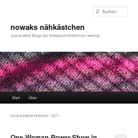
Zum
Zum
primären
sekundären
Such
Inhalt
Inhalt
springen
springen
nowaks nähkästchen
Just another Blogs der Hobbyschneiderinnen weblog
Hauptmenü
Start
Über
SCHLAGWORTARCHIV:
SETI
One-Woman-Power-Show in