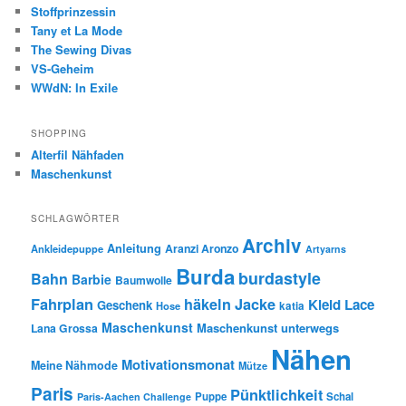
Stoffprinzessin
Tany et La Mode
The Sewing Divas
VS-Geheim
WWdN: In Exile
SHOPPING
Alterfil Nähfaden
Maschenkunst
SCHLAGWÖRTER
Archiv
Anleitung
Aranzi Aronzo
Ankleidepuppe
Artyarns
Burda
burdastyle
Bahn
Barbie
Baumwolle
Fahrplan
häkeln
Jacke
Kleid
Lace
Geschenk
Hose
katia
Maschenkunst
Maschenkunst unterwegs
Lana Grossa
Nähen
Motivationsmonat
Meine Nähmode
Mütze
Paris
Pünktlichkeit
Puppe
Schal
Paris-Aachen Challenge