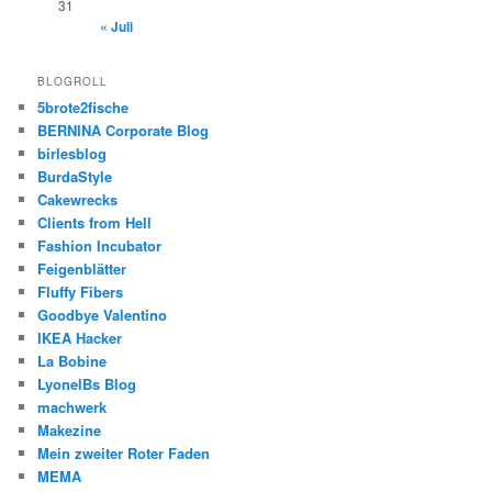
31
« Juli
BLOGROLL
5brote2fische
BERNINA Corporate Blog
birlesblog
BurdaStyle
Cakewrecks
Clients from Hell
Fashion Incubator
Feigenblätter
Fluffy Fibers
Goodbye Valentino
IKEA Hacker
La Bobine
LyonelBs Blog
machwerk
Makezine
Mein zweiter Roter Faden
MEMA